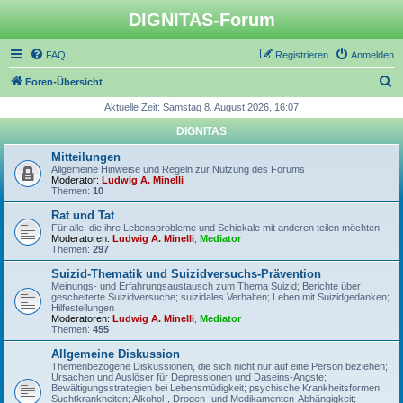
DIGNITAS-Forum
FAQ
Registrieren
Anmelden
S
Foren-Übersicht
u
Aktuelle Zeit: Samstag 8. August 2026, 16:07
c
DIGNITAS
h
Mitteilungen
e
Allgemeine Hinweise und Regeln zur Nutzung des Forums
Moderator:
Ludwig A. Minelli
Themen:
10
Rat und Tat
Für alle, die ihre Lebensprobleme und Schickale mit anderen teilen möchten
Moderatoren:
Ludwig A. Minelli
,
Mediator
Themen:
297
Suizid-Thematik und Suizidversuchs-Prävention
Meinungs- und Erfahrungsaustausch zum Thema Suizid; Berichte über
gescheiterte Suizidversuche; suizidales Verhalten; Leben mit Suizidgedanken;
Hilfestellungen
Moderatoren:
Ludwig A. Minelli
,
Mediator
Themen:
455
Allgemeine Diskussion
Themenbezogene Diskussionen, die sich nicht nur auf eine Person beziehen;
Ursachen und Auslöser für Depressionen und Daseins-Ängste;
Bewältigungsstrategien bei Lebensmüdigkeit; psychische Krankheitsformen;
Suchtkrankheiten; Alkohol-, Drogen- und Medikamenten-Abhängigkeit;