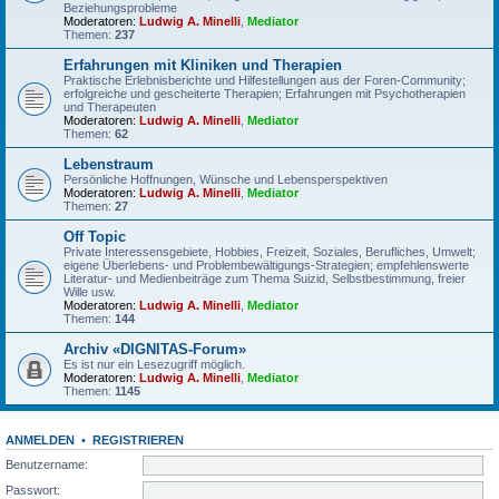
Beziehungsprobleme
Moderatoren:
Ludwig A. Minelli
,
Mediator
Themen:
237
Erfahrungen mit Kliniken und Therapien
Praktische Erlebnisberichte und Hilfestellungen aus der Foren-Community;
erfolgreiche und gescheiterte Therapien; Erfahrungen mit Psychotherapien
und Therapeuten
Moderatoren:
Ludwig A. Minelli
,
Mediator
Themen:
62
Lebenstraum
Persönliche Hoffnungen, Wünsche und Lebensperspektiven
Moderatoren:
Ludwig A. Minelli
,
Mediator
Themen:
27
Off Topic
Private Interessensgebiete, Hobbies, Freizeit, Soziales, Berufliches, Umwelt;
eigene Überlebens- und Problembewältigungs-Strategien; empfehlenswerte
Literatur- und Medienbeiträge zum Thema Suizid, Selbstbestimmung, freier
Wille usw.
Moderatoren:
Ludwig A. Minelli
,
Mediator
Themen:
144
Archiv «DIGNITAS-Forum»
Es ist nur ein Lesezugriff möglich.
Moderatoren:
Ludwig A. Minelli
,
Mediator
Themen:
1145
ANMELDEN
•
REGISTRIEREN
Benutzername:
Passwort: