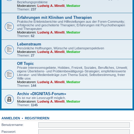
Beziehungsprobleme
Moderatoren:
Ludwig A. Minelli
,
Mediator
Themen:
237
Erfahrungen mit Kliniken und Therapien
Praktische Erlebnisberichte und Hilfestellungen aus der Foren-Community;
erfolgreiche und gescheiterte Therapien; Erfahrungen mit Psychotherapien
und Therapeuten
Moderatoren:
Ludwig A. Minelli
,
Mediator
Themen:
62
Lebenstraum
Persönliche Hoffnungen, Wünsche und Lebensperspektiven
Moderatoren:
Ludwig A. Minelli
,
Mediator
Themen:
27
Off Topic
Private Interessensgebiete, Hobbies, Freizeit, Soziales, Berufliches, Umwelt;
eigene Überlebens- und Problembewältigungs-Strategien; empfehlenswerte
Literatur- und Medienbeiträge zum Thema Suizid, Selbstbestimmung, freier
Wille usw.
Moderatoren:
Ludwig A. Minelli
,
Mediator
Themen:
144
Archiv «DIGNITAS-Forum»
Es ist nur ein Lesezugriff möglich.
Moderatoren:
Ludwig A. Minelli
,
Mediator
Themen:
1145
ANMELDEN
•
REGISTRIEREN
Benutzername:
Passwort: