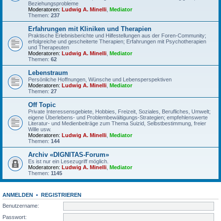
Beziehungsprobleme
Moderatoren:
Ludwig A. Minelli
,
Mediator
Themen:
237
Erfahrungen mit Kliniken und Therapien
Praktische Erlebnisberichte und Hilfestellungen aus der Foren-Community;
erfolgreiche und gescheiterte Therapien; Erfahrungen mit Psychotherapien
und Therapeuten
Moderatoren:
Ludwig A. Minelli
,
Mediator
Themen:
62
Lebenstraum
Persönliche Hoffnungen, Wünsche und Lebensperspektiven
Moderatoren:
Ludwig A. Minelli
,
Mediator
Themen:
27
Off Topic
Private Interessensgebiete, Hobbies, Freizeit, Soziales, Berufliches, Umwelt;
eigene Überlebens- und Problembewältigungs-Strategien; empfehlenswerte
Literatur- und Medienbeiträge zum Thema Suizid, Selbstbestimmung, freier
Wille usw.
Moderatoren:
Ludwig A. Minelli
,
Mediator
Themen:
144
Archiv «DIGNITAS-Forum»
Es ist nur ein Lesezugriff möglich.
Moderatoren:
Ludwig A. Minelli
,
Mediator
Themen:
1145
ANMELDEN
•
REGISTRIEREN
Benutzername:
Passwort: