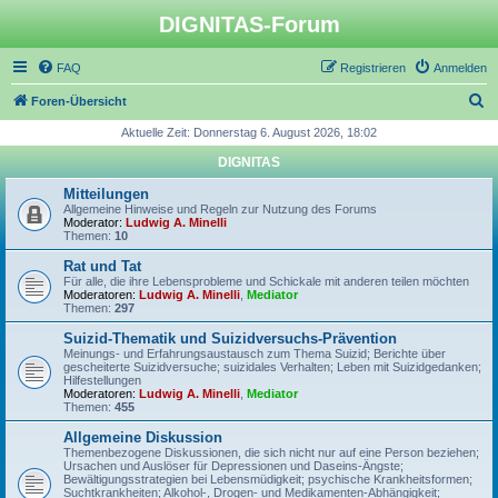
DIGNITAS-Forum
FAQ
Registrieren
Anmelden
S
Foren-Übersicht
u
Aktuelle Zeit: Donnerstag 6. August 2026, 18:02
c
DIGNITAS
h
Mitteilungen
e
Allgemeine Hinweise und Regeln zur Nutzung des Forums
Moderator:
Ludwig A. Minelli
Themen:
10
Rat und Tat
Für alle, die ihre Lebensprobleme und Schickale mit anderen teilen möchten
Moderatoren:
Ludwig A. Minelli
,
Mediator
Themen:
297
Suizid-Thematik und Suizidversuchs-Prävention
Meinungs- und Erfahrungsaustausch zum Thema Suizid; Berichte über
gescheiterte Suizidversuche; suizidales Verhalten; Leben mit Suizidgedanken;
Hilfestellungen
Moderatoren:
Ludwig A. Minelli
,
Mediator
Themen:
455
Allgemeine Diskussion
Themenbezogene Diskussionen, die sich nicht nur auf eine Person beziehen;
Ursachen und Auslöser für Depressionen und Daseins-Ängste;
Bewältigungsstrategien bei Lebensmüdigkeit; psychische Krankheitsformen;
Suchtkrankheiten; Alkohol-, Drogen- und Medikamenten-Abhängigkeit;