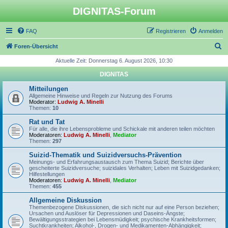
DIGNITAS-Forum
FAQ
Registrieren
Anmelden
S
Foren-Übersicht
u
Aktuelle Zeit: Donnerstag 6. August 2026, 10:30
c
DIGNITAS
h
Mitteilungen
e
Allgemeine Hinweise und Regeln zur Nutzung des Forums
Moderator:
Ludwig A. Minelli
Themen:
10
Rat und Tat
Für alle, die ihre Lebensprobleme und Schickale mit anderen teilen möchten
Moderatoren:
Ludwig A. Minelli
,
Mediator
Themen:
297
Suizid-Thematik und Suizidversuchs-Prävention
Meinungs- und Erfahrungsaustausch zum Thema Suizid; Berichte über
gescheiterte Suizidversuche; suizidales Verhalten; Leben mit Suizidgedanken;
Hilfestellungen
Moderatoren:
Ludwig A. Minelli
,
Mediator
Themen:
455
Allgemeine Diskussion
Themenbezogene Diskussionen, die sich nicht nur auf eine Person beziehen;
Ursachen und Auslöser für Depressionen und Daseins-Ängste;
Bewältigungsstrategien bei Lebensmüdigkeit; psychische Krankheitsformen;
Suchtkrankheiten; Alkohol-, Drogen- und Medikamenten-Abhängigkeit;