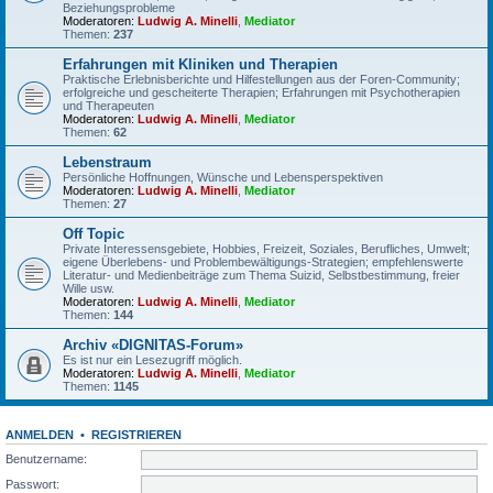
Beziehungsprobleme
Moderatoren:
Ludwig A. Minelli
,
Mediator
Themen:
237
Erfahrungen mit Kliniken und Therapien
Praktische Erlebnisberichte und Hilfestellungen aus der Foren-Community;
erfolgreiche und gescheiterte Therapien; Erfahrungen mit Psychotherapien
und Therapeuten
Moderatoren:
Ludwig A. Minelli
,
Mediator
Themen:
62
Lebenstraum
Persönliche Hoffnungen, Wünsche und Lebensperspektiven
Moderatoren:
Ludwig A. Minelli
,
Mediator
Themen:
27
Off Topic
Private Interessensgebiete, Hobbies, Freizeit, Soziales, Berufliches, Umwelt;
eigene Überlebens- und Problembewältigungs-Strategien; empfehlenswerte
Literatur- und Medienbeiträge zum Thema Suizid, Selbstbestimmung, freier
Wille usw.
Moderatoren:
Ludwig A. Minelli
,
Mediator
Themen:
144
Archiv «DIGNITAS-Forum»
Es ist nur ein Lesezugriff möglich.
Moderatoren:
Ludwig A. Minelli
,
Mediator
Themen:
1145
ANMELDEN
•
REGISTRIEREN
Benutzername:
Passwort: