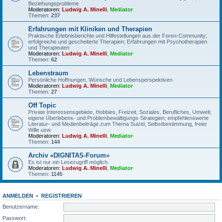
Beziehungsprobleme
Moderatoren:
Ludwig A. Minelli
,
Mediator
Themen:
237
Erfahrungen mit Kliniken und Therapien
Praktische Erlebnisberichte und Hilfestellungen aus der Foren-Community;
erfolgreiche und gescheiterte Therapien; Erfahrungen mit Psychotherapien
und Therapeuten
Moderatoren:
Ludwig A. Minelli
,
Mediator
Themen:
62
Lebenstraum
Persönliche Hoffnungen, Wünsche und Lebensperspektiven
Moderatoren:
Ludwig A. Minelli
,
Mediator
Themen:
27
Off Topic
Private Interessensgebiete, Hobbies, Freizeit, Soziales, Berufliches, Umwelt;
eigene Überlebens- und Problembewältigungs-Strategien; empfehlenswerte
Literatur- und Medienbeiträge zum Thema Suizid, Selbstbestimmung, freier
Wille usw.
Moderatoren:
Ludwig A. Minelli
,
Mediator
Themen:
144
Archiv «DIGNITAS-Forum»
Es ist nur ein Lesezugriff möglich.
Moderatoren:
Ludwig A. Minelli
,
Mediator
Themen:
1145
ANMELDEN
•
REGISTRIEREN
Benutzername:
Passwort: