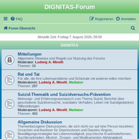
DIGNITAS-Forum
FAQ
Registrieren
Anmelden
S
Foren-Übersicht
u
Aktuelle Zeit: Freitag 7. August 2026, 09:09
c
DIGNITAS
h
Mitteilungen
e
Allgemeine Hinweise und Regeln zur Nutzung des Forums
Moderator:
Ludwig A. Minelli
Themen:
10
Rat und Tat
Für alle, die ihre Lebensprobleme und Schickale mit anderen teilen möchten
Moderatoren:
Ludwig A. Minelli
,
Mediator
Themen:
297
Suizid-Thematik und Suizidversuchs-Prävention
Meinungs- und Erfahrungsaustausch zum Thema Suizid; Berichte über
gescheiterte Suizidversuche; suizidales Verhalten; Leben mit Suizidgedanken;
Hilfestellungen
Moderatoren:
Ludwig A. Minelli
,
Mediator
Themen:
455
Allgemeine Diskussion
Themenbezogene Diskussionen, die sich nicht nur auf eine Person beziehen;
Ursachen und Auslöser für Depressionen und Daseins-Ängste;
Bewältigungsstrategien bei Lebensmüdigkeit; psychische Krankheitsformen;
Suchtkrankheiten; Alkohol-, Drogen- und Medikamenten-Abhängigkeit;