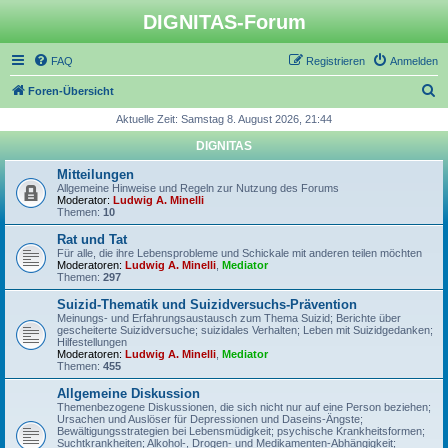
DIGNITAS-Forum
FAQ
Registrieren
Anmelden
S
Foren-Übersicht
u
Aktuelle Zeit: Samstag 8. August 2026, 21:44
c
DIGNITAS
h
Mitteilungen
e
Allgemeine Hinweise und Regeln zur Nutzung des Forums
Moderator:
Ludwig A. Minelli
Themen:
10
Rat und Tat
Für alle, die ihre Lebensprobleme und Schickale mit anderen teilen möchten
Moderatoren:
Ludwig A. Minelli
,
Mediator
Themen:
297
Suizid-Thematik und Suizidversuchs-Prävention
Meinungs- und Erfahrungsaustausch zum Thema Suizid; Berichte über
gescheiterte Suizidversuche; suizidales Verhalten; Leben mit Suizidgedanken;
Hilfestellungen
Moderatoren:
Ludwig A. Minelli
,
Mediator
Themen:
455
Allgemeine Diskussion
Themenbezogene Diskussionen, die sich nicht nur auf eine Person beziehen;
Ursachen und Auslöser für Depressionen und Daseins-Ängste;
Bewältigungsstrategien bei Lebensmüdigkeit; psychische Krankheitsformen;
Suchtkrankheiten; Alkohol-, Drogen- und Medikamenten-Abhängigkeit;