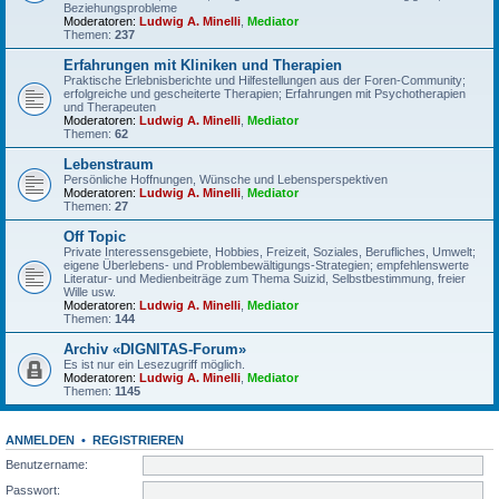
Beziehungsprobleme
Moderatoren:
Ludwig A. Minelli
,
Mediator
Themen:
237
Erfahrungen mit Kliniken und Therapien
Praktische Erlebnisberichte und Hilfestellungen aus der Foren-Community;
erfolgreiche und gescheiterte Therapien; Erfahrungen mit Psychotherapien
und Therapeuten
Moderatoren:
Ludwig A. Minelli
,
Mediator
Themen:
62
Lebenstraum
Persönliche Hoffnungen, Wünsche und Lebensperspektiven
Moderatoren:
Ludwig A. Minelli
,
Mediator
Themen:
27
Off Topic
Private Interessensgebiete, Hobbies, Freizeit, Soziales, Berufliches, Umwelt;
eigene Überlebens- und Problembewältigungs-Strategien; empfehlenswerte
Literatur- und Medienbeiträge zum Thema Suizid, Selbstbestimmung, freier
Wille usw.
Moderatoren:
Ludwig A. Minelli
,
Mediator
Themen:
144
Archiv «DIGNITAS-Forum»
Es ist nur ein Lesezugriff möglich.
Moderatoren:
Ludwig A. Minelli
,
Mediator
Themen:
1145
ANMELDEN
•
REGISTRIEREN
Benutzername:
Passwort: