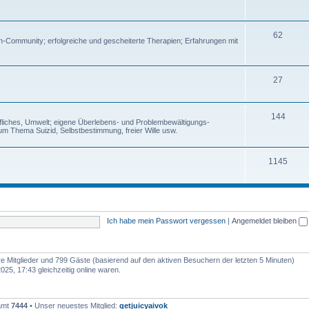
62
en-Community; erfolgreiche und gescheiterte Therapien; Erfahrungen mit
27
144
rufliches, Umwelt; eigene Überlebens- und Problembewältigungs-
um Thema Suizid, Selbstbestimmung, freier Wille usw.
1145
Ich habe mein Passwort vergessen
|
Angemeldet bleiben
are Mitglieder und 799 Gäste (basierend auf den aktiven Besuchern der letzten 5 Minuten)
5, 17:43 gleichzeitig online waren.
samt
7444
• Unser neuestes Mitglied:
getjuicyaivok