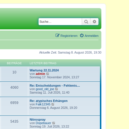
Suche
Erweiterte Suche
Registrieren
Anmelden
Aktuelle Zeit: Samstag 8. August 2026, 19:30
BEITRÄGE
LETZTER BEITRAG
Wartung 22.11.2024
10
N
von
admin
e
Sonntag 17. November 2024, 13:27
u
e
Re: Entscheidungen - Fehlents…
4060
s
N
von
good_old_joe
t
e
Samstag 11. Juli 2026, 11:40
e
u
r
e
Re: atypisches Erhängen
B
6959
s
N
von
Falk12345
e
t
e
Donnerstag 6. August 2026, 19:20
i
e
u
t
r
e
r
B
s
a
Nitrospray
e
5435
t
g
N
von
Dopebauer
i
e
e
Sonntag 19. Juli 2026, 13:22
t
r