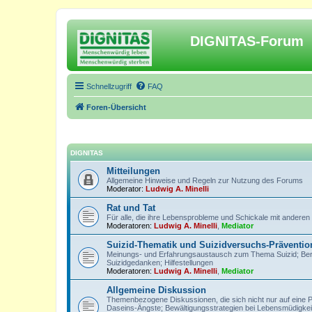
DIGNITAS-Forum
Schnellzugriff
FAQ
Foren-Übersicht
DIGNITAS
Mitteilungen
Allgemeine Hinweise und Regeln zur Nutzung des Forums
Moderator:
Ludwig A. Minelli
Rat und Tat
Für alle, die ihre Lebensprobleme und Schickale mit anderen
Moderatoren:
Ludwig A. Minelli
,
Mediator
Suizid-Thematik und Suizidversuchs-Präventio
Meinungs- und Erfahrungsaustausch zum Thema Suizid; Berich
Suizidgedanken; Hilfestellungen
Moderatoren:
Ludwig A. Minelli
,
Mediator
Allgemeine Diskussion
Themenbezogene Diskussionen, die sich nicht nur auf eine 
Daseins-Ängste; Bewältigungsstrategien bei Lebensmüdigkeit