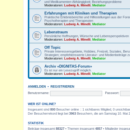
und Medikamenten-Abhängigkeit; Beziehungsprobleme
Moderatoren:
Ludwig A. Minelli
,
Mediator
Erfahrungen mit Kliniken und Therapien
Praktische Erlebnisberichte und Hilfestellungen aus der For
Psychotherapien und Therapeuten
Moderatoren:
Ludwig A. Minelli
,
Mediator
Lebenstraum
Persönliche Hoffnungen, Wünsche und Lebensperspektiven
Moderatoren:
Ludwig A. Minelli
,
Mediator
Off Topic
Private Interessensgebiete, Hobbies, Freizeit, Soziales, Be
Strategien; empfehlenswerte Literatur- und Medienbeiträge z
Moderatoren:
Ludwig A. Minelli
,
Mediator
Archiv «DIGNITAS-Forum»
Es ist nur ein Lesezugriff möglich.
Moderatoren:
Ludwig A. Minelli
,
Mediator
ANMELDEN
•
REGISTRIEREN
Benutzername:
Passwort:
WER IST ONLINE?
Insgesamt sind
800
Besucher online :: 1 sichtbares Mitglied, 0 unsichtb
Der Besucherrekord liegt bei
3963
Besuchern, die am Samstag 10. Mai 202
STATISTIK
Beiträge insgesamt
88327
• Themen insgesamt
4857
• Mitglieder insge