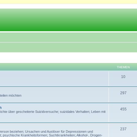
THEMEN
10
297
 teilen möchten
n
455
te über gescheiterte Suizidversuche; suizidales Verhalten; Leben mit
237
Person beziehen; Ursachen und Auslöser für Depressionen und
; psychische Krankheitsformen; Suchtkrankheiten; Alkohol-, Drogen-