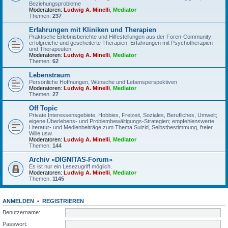
Beziehungsprobleme
Moderatoren:
Ludwig A. Minelli
,
Mediator
Themen:
237
Erfahrungen mit Kliniken und Therapien
Praktische Erlebnisberichte und Hilfestellungen aus der Foren-Community;
erfolgreiche und gescheiterte Therapien; Erfahrungen mit Psychotherapien
und Therapeuten
Moderatoren:
Ludwig A. Minelli
,
Mediator
Themen:
62
Lebenstraum
Persönliche Hoffnungen, Wünsche und Lebensperspektiven
Moderatoren:
Ludwig A. Minelli
,
Mediator
Themen:
27
Off Topic
Private Interessensgebiete, Hobbies, Freizeit, Soziales, Berufliches, Umwelt;
eigene Überlebens- und Problembewältigungs-Strategien; empfehlenswerte
Literatur- und Medienbeiträge zum Thema Suizid, Selbstbestimmung, freier
Wille usw.
Moderatoren:
Ludwig A. Minelli
,
Mediator
Themen:
144
Archiv «DIGNITAS-Forum»
Es ist nur ein Lesezugriff möglich.
Moderatoren:
Ludwig A. Minelli
,
Mediator
Themen:
1145
ANMELDEN
•
REGISTRIEREN
Benutzername:
Passwort: