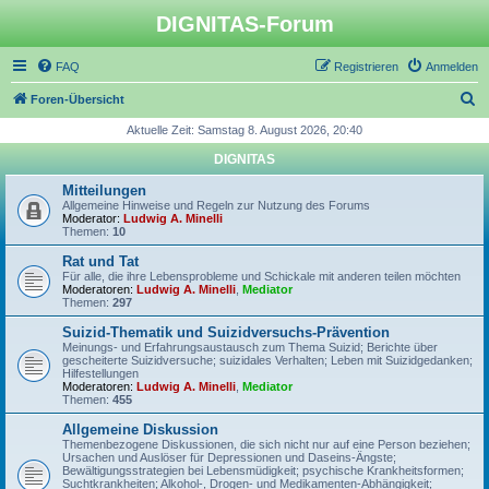
DIGNITAS-Forum
FAQ
Registrieren
Anmelden
S
Foren-Übersicht
u
Aktuelle Zeit: Samstag 8. August 2026, 20:40
c
DIGNITAS
h
Mitteilungen
e
Allgemeine Hinweise und Regeln zur Nutzung des Forums
Moderator:
Ludwig A. Minelli
Themen:
10
Rat und Tat
Für alle, die ihre Lebensprobleme und Schickale mit anderen teilen möchten
Moderatoren:
Ludwig A. Minelli
,
Mediator
Themen:
297
Suizid-Thematik und Suizidversuchs-Prävention
Meinungs- und Erfahrungsaustausch zum Thema Suizid; Berichte über
gescheiterte Suizidversuche; suizidales Verhalten; Leben mit Suizidgedanken;
Hilfestellungen
Moderatoren:
Ludwig A. Minelli
,
Mediator
Themen:
455
Allgemeine Diskussion
Themenbezogene Diskussionen, die sich nicht nur auf eine Person beziehen;
Ursachen und Auslöser für Depressionen und Daseins-Ängste;
Bewältigungsstrategien bei Lebensmüdigkeit; psychische Krankheitsformen;
Suchtkrankheiten; Alkohol-, Drogen- und Medikamenten-Abhängigkeit;