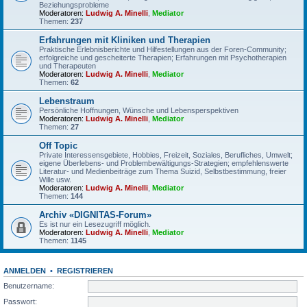
Beziehungsprobleme
Moderatoren:
Ludwig A. Minelli
,
Mediator
Themen:
237
Erfahrungen mit Kliniken und Therapien
Praktische Erlebnisberichte und Hilfestellungen aus der Foren-Community;
erfolgreiche und gescheiterte Therapien; Erfahrungen mit Psychotherapien
und Therapeuten
Moderatoren:
Ludwig A. Minelli
,
Mediator
Themen:
62
Lebenstraum
Persönliche Hoffnungen, Wünsche und Lebensperspektiven
Moderatoren:
Ludwig A. Minelli
,
Mediator
Themen:
27
Off Topic
Private Interessensgebiete, Hobbies, Freizeit, Soziales, Berufliches, Umwelt;
eigene Überlebens- und Problembewältigungs-Strategien; empfehlenswerte
Literatur- und Medienbeiträge zum Thema Suizid, Selbstbestimmung, freier
Wille usw.
Moderatoren:
Ludwig A. Minelli
,
Mediator
Themen:
144
Archiv «DIGNITAS-Forum»
Es ist nur ein Lesezugriff möglich.
Moderatoren:
Ludwig A. Minelli
,
Mediator
Themen:
1145
ANMELDEN
•
REGISTRIEREN
Benutzername:
Passwort: