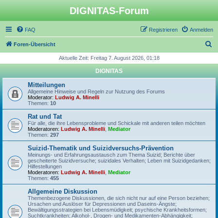
DIGNITAS-Forum
FAQ
Registrieren
Anmelden
S
Foren-Übersicht
u
Aktuelle Zeit: Freitag 7. August 2026, 01:18
c
DIGNITAS
h
Mitteilungen
e
Allgemeine Hinweise und Regeln zur Nutzung des Forums
Moderator:
Ludwig A. Minelli
Themen:
10
Rat und Tat
Für alle, die ihre Lebensprobleme und Schickale mit anderen teilen möchten
Moderatoren:
Ludwig A. Minelli
,
Mediator
Themen:
297
Suizid-Thematik und Suizidversuchs-Prävention
Meinungs- und Erfahrungsaustausch zum Thema Suizid; Berichte über
gescheiterte Suizidversuche; suizidales Verhalten; Leben mit Suizidgedanken;
Hilfestellungen
Moderatoren:
Ludwig A. Minelli
,
Mediator
Themen:
455
Allgemeine Diskussion
Themenbezogene Diskussionen, die sich nicht nur auf eine Person beziehen;
Ursachen und Auslöser für Depressionen und Daseins-Ängste;
Bewältigungsstrategien bei Lebensmüdigkeit; psychische Krankheitsformen;
Suchtkrankheiten; Alkohol-, Drogen- und Medikamenten-Abhängigkeit;