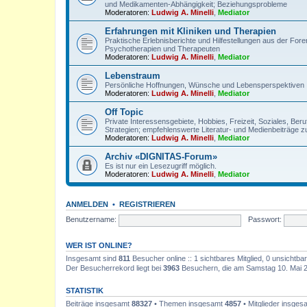
und Medikamenten-Abhängigkeit; Beziehungsprobleme
Moderatoren:
Ludwig A. Minelli
,
Mediator
Erfahrungen mit Kliniken und Therapien
Praktische Erlebnisberichte und Hilfestellungen aus der For
Psychotherapien und Therapeuten
Moderatoren:
Ludwig A. Minelli
,
Mediator
Lebenstraum
Persönliche Hoffnungen, Wünsche und Lebensperspektiven
Moderatoren:
Ludwig A. Minelli
,
Mediator
Off Topic
Private Interessensgebiete, Hobbies, Freizeit, Soziales, Be
Strategien; empfehlenswerte Literatur- und Medienbeiträge z
Moderatoren:
Ludwig A. Minelli
,
Mediator
Archiv «DIGNITAS-Forum»
Es ist nur ein Lesezugriff möglich.
Moderatoren:
Ludwig A. Minelli
,
Mediator
ANMELDEN
•
REGISTRIEREN
Benutzername:
Passwort:
WER IST ONLINE?
Insgesamt sind
811
Besucher online :: 1 sichtbares Mitglied, 0 unsichtb
Der Besucherrekord liegt bei
3963
Besuchern, die am Samstag 10. Mai 202
STATISTIK
Beiträge insgesamt
88327
• Themen insgesamt
4857
• Mitglieder insge