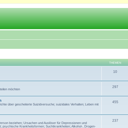
THEMEN
10
297
 teilen möchten
n
455
te über gescheiterte Suizidversuche; suizidales Verhalten; Leben mit
237
Person beziehen; Ursachen und Auslöser für Depressionen und
; psychische Krankheitsformen; Suchtkrankheiten; Alkohol-, Drogen-