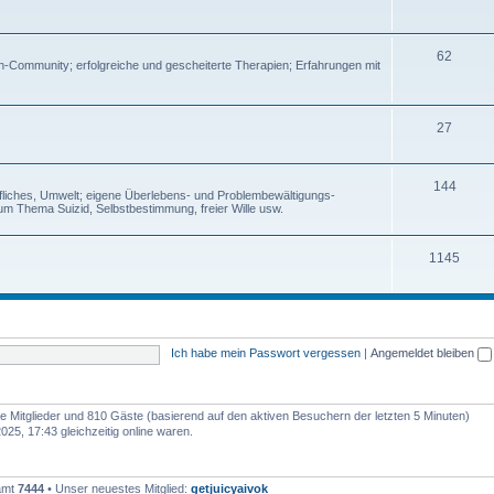
62
en-Community; erfolgreiche und gescheiterte Therapien; Erfahrungen mit
27
144
rufliches, Umwelt; eigene Überlebens- und Problembewältigungs-
um Thema Suizid, Selbstbestimmung, freier Wille usw.
1145
Ich habe mein Passwort vergessen
|
Angemeldet bleiben
are Mitglieder und 810 Gäste (basierend auf den aktiven Besuchern der letzten 5 Minuten)
5, 17:43 gleichzeitig online waren.
samt
7444
• Unser neuestes Mitglied:
getjuicyaivok