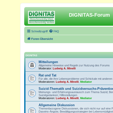
DIGNITAS-Forum
Schnellzugriff
FAQ
Foren-Übersicht
DIGNITAS
Mitteilungen
Allgemeine Hinweise und Regeln zur Nutzung des Forums
Moderator:
Ludwig A. Minelli
Rat und Tat
Für alle, die ihre Lebensprobleme und Schickale mit anderen
Moderatoren:
Ludwig A. Minelli
,
Mediator
Suizid-Thematik und Suizidversuchs-Präventio
Meinungs- und Erfahrungsaustausch zum Thema Suizid; Berich
Suizidgedanken; Hilfestellungen
Moderatoren:
Ludwig A. Minelli
,
Mediator
Allgemeine Diskussion
Themenbezogene Diskussionen, die sich nicht nur auf eine 
Daseins-Ängste; Bewältigungsstrategien bei Lebensmüdigkeit