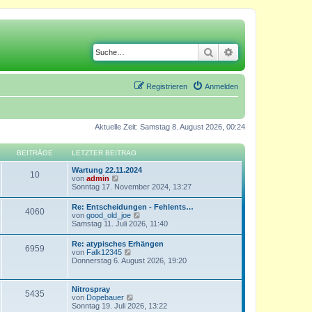
Suche
Erweiterte Suche
Registrieren
Anmelden
Aktuelle Zeit: Samstag 8. August 2026, 00:24
BEITRÄGE
LETZTER BEITRAG
Wartung 22.11.2024
10
N
von
admin
e
Sonntag 17. November 2024, 13:27
u
e
Re: Entscheidungen - Fehlents…
4060
s
N
von
good_old_joe
t
e
Samstag 11. Juli 2026, 11:40
e
u
r
e
Re: atypisches Erhängen
B
6959
s
N
von
Falk12345
e
t
e
Donnerstag 6. August 2026, 19:20
i
e
u
t
r
e
r
B
s
a
Nitrospray
e
5435
t
g
N
von
Dopebauer
i
e
e
Sonntag 19. Juli 2026, 13:22
t
r