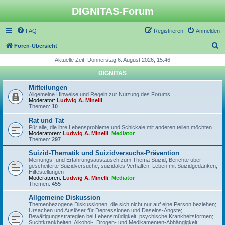
DIGNITAS-Forum
FAQ
Registrieren
Anmelden
S
Foren-Übersicht
u
Aktuelle Zeit: Donnerstag 6. August 2026, 15:46
c
DIGNITAS
h
Mitteilungen
e
Allgemeine Hinweise und Regeln zur Nutzung des Forums
Moderator:
Ludwig A. Minelli
Themen:
10
Rat und Tat
Für alle, die ihre Lebensprobleme und Schickale mit anderen teilen möchten
Moderatoren:
Ludwig A. Minelli
,
Mediator
Themen:
297
Suizid-Thematik und Suizidversuchs-Prävention
Meinungs- und Erfahrungsaustausch zum Thema Suizid; Berichte über
gescheiterte Suizidversuche; suizidales Verhalten; Leben mit Suizidgedanken;
Hilfestellungen
Moderatoren:
Ludwig A. Minelli
,
Mediator
Themen:
455
Allgemeine Diskussion
Themenbezogene Diskussionen, die sich nicht nur auf eine Person beziehen;
Ursachen und Auslöser für Depressionen und Daseins-Ängste;
Bewältigungsstrategien bei Lebensmüdigkeit; psychische Krankheitsformen;
Suchtkrankheiten; Alkohol-, Drogen- und Medikamenten-Abhängigkeit;