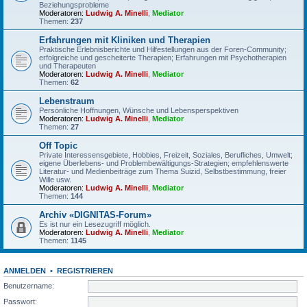
Beziehungsprobleme
Moderatoren:
Ludwig A. Minelli
,
Mediator
Themen:
237
Erfahrungen mit Kliniken und Therapien
Praktische Erlebnisberichte und Hilfestellungen aus der Foren-Community;
erfolgreiche und gescheiterte Therapien; Erfahrungen mit Psychotherapien
und Therapeuten
Moderatoren:
Ludwig A. Minelli
,
Mediator
Themen:
62
Lebenstraum
Persönliche Hoffnungen, Wünsche und Lebensperspektiven
Moderatoren:
Ludwig A. Minelli
,
Mediator
Themen:
27
Off Topic
Private Interessensgebiete, Hobbies, Freizeit, Soziales, Berufliches, Umwelt;
eigene Überlebens- und Problembewältigungs-Strategien; empfehlenswerte
Literatur- und Medienbeiträge zum Thema Suizid, Selbstbestimmung, freier
Wille usw.
Moderatoren:
Ludwig A. Minelli
,
Mediator
Themen:
144
Archiv «DIGNITAS-Forum»
Es ist nur ein Lesezugriff möglich.
Moderatoren:
Ludwig A. Minelli
,
Mediator
Themen:
1145
ANMELDEN
•
REGISTRIEREN
Benutzername:
Passwort: