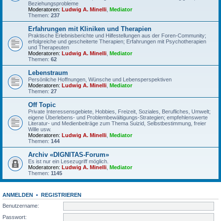
Beziehungsprobleme
Moderatoren:
Ludwig A. Minelli
,
Mediator
Themen:
237
Erfahrungen mit Kliniken und Therapien
Praktische Erlebnisberichte und Hilfestellungen aus der Foren-Community;
erfolgreiche und gescheiterte Therapien; Erfahrungen mit Psychotherapien
und Therapeuten
Moderatoren:
Ludwig A. Minelli
,
Mediator
Themen:
62
Lebenstraum
Persönliche Hoffnungen, Wünsche und Lebensperspektiven
Moderatoren:
Ludwig A. Minelli
,
Mediator
Themen:
27
Off Topic
Private Interessensgebiete, Hobbies, Freizeit, Soziales, Berufliches, Umwelt;
eigene Überlebens- und Problembewältigungs-Strategien; empfehlenswerte
Literatur- und Medienbeiträge zum Thema Suizid, Selbstbestimmung, freier
Wille usw.
Moderatoren:
Ludwig A. Minelli
,
Mediator
Themen:
144
Archiv «DIGNITAS-Forum»
Es ist nur ein Lesezugriff möglich.
Moderatoren:
Ludwig A. Minelli
,
Mediator
Themen:
1145
ANMELDEN
•
REGISTRIEREN
Benutzername:
Passwort: