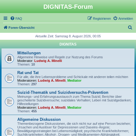
DIGNITAS-Forum
FAQ
Registrieren
Anmelden
S
Foren-Übersicht
u
Aktuelle Zeit: Samstag 8. August 2026, 00:05
c
DIGNITAS
h
Mitteilungen
e
Allgemeine Hinweise und Regeln zur Nutzung des Forums
Moderator:
Ludwig A. Minelli
Themen:
10
Rat und Tat
Für alle, die ihre Lebensprobleme und Schickale mit anderen teilen möchten
Moderatoren:
Ludwig A. Minelli
,
Mediator
Themen:
297
Suizid-Thematik und Suizidversuchs-Prävention
Meinungs- und Erfahrungsaustausch zum Thema Suizid; Berichte über
gescheiterte Suizidversuche; suizidales Verhalten; Leben mit Suizidgedanken;
Hilfestellungen
Moderatoren:
Ludwig A. Minelli
,
Mediator
Themen:
455
Allgemeine Diskussion
Themenbezogene Diskussionen, die sich nicht nur auf eine Person beziehen;
Ursachen und Auslöser für Depressionen und Daseins-Ängste;
Bewältigungsstrategien bei Lebensmüdigkeit; psychische Krankheitsformen;
Suchtkrankheiten; Alkohol-, Drogen- und Medikamenten-Abhängigkeit;