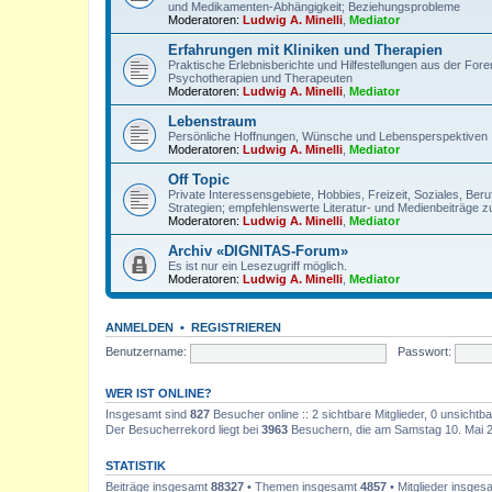
und Medikamenten-Abhängigkeit; Beziehungsprobleme
Moderatoren:
Ludwig A. Minelli
,
Mediator
Erfahrungen mit Kliniken und Therapien
Praktische Erlebnisberichte und Hilfestellungen aus der For
Psychotherapien und Therapeuten
Moderatoren:
Ludwig A. Minelli
,
Mediator
Lebenstraum
Persönliche Hoffnungen, Wünsche und Lebensperspektiven
Moderatoren:
Ludwig A. Minelli
,
Mediator
Off Topic
Private Interessensgebiete, Hobbies, Freizeit, Soziales, Be
Strategien; empfehlenswerte Literatur- und Medienbeiträge z
Moderatoren:
Ludwig A. Minelli
,
Mediator
Archiv «DIGNITAS-Forum»
Es ist nur ein Lesezugriff möglich.
Moderatoren:
Ludwig A. Minelli
,
Mediator
ANMELDEN
•
REGISTRIEREN
Benutzername:
Passwort:
WER IST ONLINE?
Insgesamt sind
827
Besucher online :: 2 sichtbare Mitglieder, 0 unsicht
Der Besucherrekord liegt bei
3963
Besuchern, die am Samstag 10. Mai 202
STATISTIK
Beiträge insgesamt
88327
• Themen insgesamt
4857
• Mitglieder insge