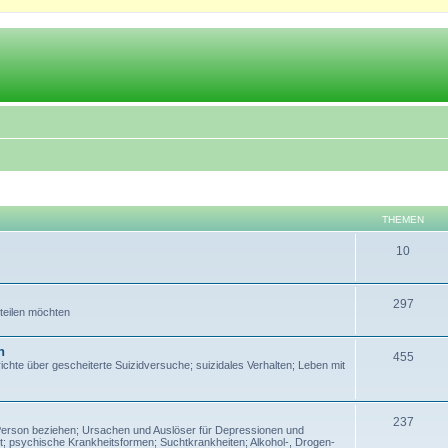
THEMEN
10
297
 teilen möchten
n
455
te über gescheiterte Suizidversuche; suizidales Verhalten; Leben mit
237
Person beziehen; Ursachen und Auslöser für Depressionen und
; psychische Krankheitsformen; Suchtkrankheiten; Alkohol-, Drogen-