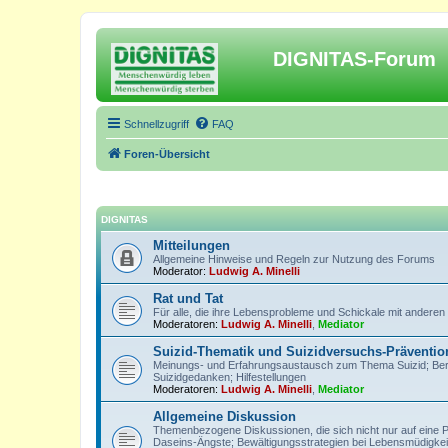
DIGNITAS-Forum
Schnellzugriff
FAQ
Foren-Übersicht
DIGNITAS
Mitteilungen
Allgemeine Hinweise und Regeln zur Nutzung des Forums
Moderator:
Ludwig A. Minelli
Rat und Tat
Für alle, die ihre Lebensprobleme und Schickale mit anderen
Moderatoren:
Ludwig A. Minelli
,
Mediator
Suizid-Thematik und Suizidversuchs-Präventio
Meinungs- und Erfahrungsaustausch zum Thema Suizid; Berich
Suizidgedanken; Hilfestellungen
Moderatoren:
Ludwig A. Minelli
,
Mediator
Allgemeine Diskussion
Themenbezogene Diskussionen, die sich nicht nur auf eine 
Daseins-Ängste; Bewältigungsstrategien bei Lebensmüdigkeit