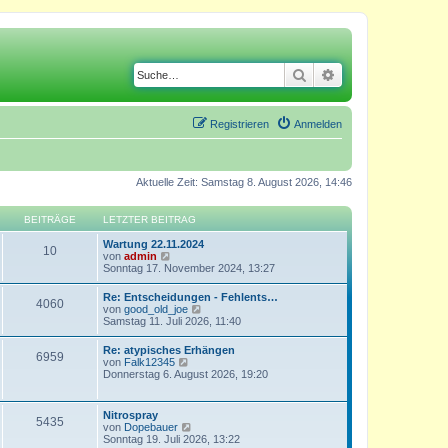
Suche
Erweiterte Suche
Registrieren
Anmelden
Aktuelle Zeit: Samstag 8. August 2026, 14:46
BEITRÄGE
LETZTER BEITRAG
Wartung 22.11.2024
10
N
von
admin
e
Sonntag 17. November 2024, 13:27
u
e
Re: Entscheidungen - Fehlents…
4060
s
N
von
good_old_joe
t
e
Samstag 11. Juli 2026, 11:40
e
u
r
e
Re: atypisches Erhängen
B
6959
s
N
von
Falk12345
e
t
e
Donnerstag 6. August 2026, 19:20
i
e
u
t
r
e
r
B
s
a
Nitrospray
e
5435
t
g
N
von
Dopebauer
i
e
e
Sonntag 19. Juli 2026, 13:22
t
r