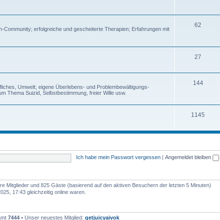
62
en-Community; erfolgreiche und gescheiterte Therapien; Erfahrungen mit
27
144
rufliches, Umwelt; eigene Überlebens- und Problembewältigungs-
um Thema Suizid, Selbstbestimmung, freier Wille usw.
1145
Ich habe mein Passwort vergessen
|
Angemeldet bleiben
bare Mitglieder und 825 Gäste (basierend auf den aktiven Besuchern der letzten 5 Minuten)
5, 17:43 gleichzeitig online waren.
samt
7444
• Unser neuestes Mitglied:
getjuicyaivok