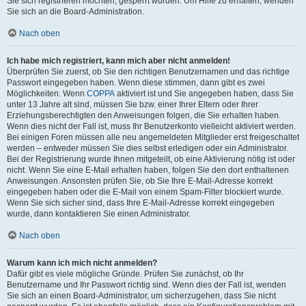
Sie sich registrieren möchten, gesperrt wurden. Um Hilfe zu erhalten, wenden
Sie sich an die Board-Administration.
Nach oben
Ich habe mich registriert, kann mich aber nicht anmelden!
Überprüfen Sie zuerst, ob Sie den richtigen Benutzernamen und das richtige
Passwort eingegeben haben. Wenn diese stimmen, dann gibt es zwei
Möglichkeiten. Wenn
COPPA
aktiviert ist und Sie angegeben haben, dass Sie
unter 13 Jahre alt sind, müssen Sie bzw. einer Ihrer Eltern oder Ihrer
Erziehungsberechtigten den Anweisungen folgen, die Sie erhalten haben.
Wenn dies nicht der Fall ist, muss Ihr Benutzerkonto vielleicht aktiviert werden.
Bei einigen Foren müssen alle neu angemeldeten Mitglieder erst freigeschaltet
werden – entweder müssen Sie dies selbst erledigen oder ein Administrator.
Bei der Registrierung wurde Ihnen mitgeteilt, ob eine Aktivierung nötig ist oder
nicht. Wenn Sie eine E-Mail erhalten haben, folgen Sie den dort enthaltenen
Anweisungen. Ansonsten prüfen Sie, ob Sie Ihre E-Mail-Adresse korrekt
eingegeben haben oder die E-Mail von einem Spam-Filter blockiert wurde.
Wenn Sie sich sicher sind, dass Ihre E-Mail-Adresse korrekt eingegeben
wurde, dann kontaktieren Sie einen Administrator.
Nach oben
Warum kann ich mich nicht anmelden?
Dafür gibt es viele mögliche Gründe. Prüfen Sie zunächst, ob Ihr
Benutzername und Ihr Passwort richtig sind. Wenn dies der Fall ist, wenden
Sie sich an einen Board-Administrator, um sicherzugehen, dass Sie nicht