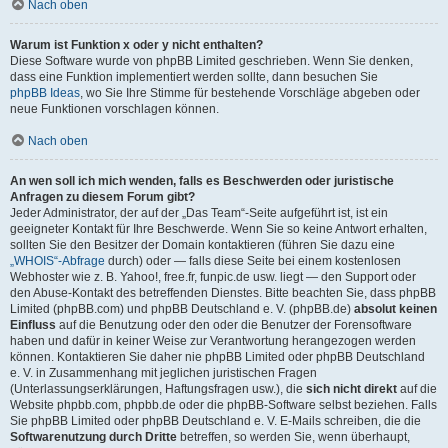
Nach oben
Warum ist Funktion x oder y nicht enthalten?
Diese Software wurde von phpBB Limited geschrieben. Wenn Sie denken,
dass eine Funktion implementiert werden sollte, dann besuchen Sie
phpBB Ideas
, wo Sie Ihre Stimme für bestehende Vorschläge abgeben oder
neue Funktionen vorschlagen können.
Nach oben
An wen soll ich mich wenden, falls es Beschwerden oder juristische
Anfragen zu diesem Forum gibt?
Jeder Administrator, der auf der „Das Team“-Seite aufgeführt ist, ist ein
geeigneter Kontakt für Ihre Beschwerde. Wenn Sie so keine Antwort erhalten,
sollten Sie den Besitzer der Domain kontaktieren (führen Sie dazu eine
„WHOIS“-Abfrage
durch) oder — falls diese Seite bei einem kostenlosen
Webhoster wie z. B. Yahoo!, free.fr, funpic.de usw. liegt — den Support oder
den Abuse-Kontakt des betreffenden Dienstes. Bitte beachten Sie, dass phpBB
Limited (phpBB.com) und phpBB Deutschland e. V. (phpBB.de)
absolut keinen
Einfluss
auf die Benutzung oder den oder die Benutzer der Forensoftware
haben und dafür in keiner Weise zur Verantwortung herangezogen werden
können. Kontaktieren Sie daher nie phpBB Limited oder phpBB Deutschland
e. V. in Zusammenhang mit jeglichen juristischen Fragen
(Unterlassungserklärungen, Haftungsfragen usw.), die
sich nicht direkt
auf die
Website phpbb.com, phpbb.de oder die phpBB-Software selbst beziehen. Falls
Sie phpBB Limited oder phpBB Deutschland e. V. E-Mails schreiben, die die
Softwarenutzung durch Dritte
betreffen, so werden Sie, wenn überhaupt,