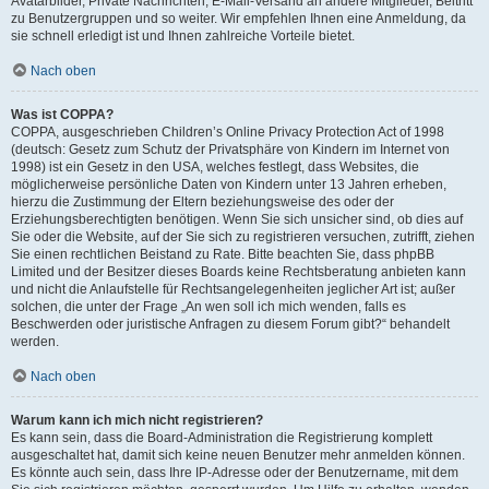
Avatarbilder, Private Nachrichten, E-Mail-Versand an andere Mitglieder, Beitritt
zu Benutzergruppen und so weiter. Wir empfehlen Ihnen eine Anmeldung, da
sie schnell erledigt ist und Ihnen zahlreiche Vorteile bietet.
Nach oben
Was ist COPPA?
COPPA, ausgeschrieben Children’s Online Privacy Protection Act of 1998
(deutsch: Gesetz zum Schutz der Privatsphäre von Kindern im Internet von
1998) ist ein Gesetz in den USA, welches festlegt, dass Websites, die
möglicherweise persönliche Daten von Kindern unter 13 Jahren erheben,
hierzu die Zustimmung der Eltern beziehungsweise des oder der
Erziehungsberechtigten benötigen. Wenn Sie sich unsicher sind, ob dies auf
Sie oder die Website, auf der Sie sich zu registrieren versuchen, zutrifft, ziehen
Sie einen rechtlichen Beistand zu Rate. Bitte beachten Sie, dass phpBB
Limited und der Besitzer dieses Boards keine Rechtsberatung anbieten kann
und nicht die Anlaufstelle für Rechtsangelegenheiten jeglicher Art ist; außer
solchen, die unter der Frage „An wen soll ich mich wenden, falls es
Beschwerden oder juristische Anfragen zu diesem Forum gibt?“ behandelt
werden.
Nach oben
Warum kann ich mich nicht registrieren?
Es kann sein, dass die Board-Administration die Registrierung komplett
ausgeschaltet hat, damit sich keine neuen Benutzer mehr anmelden können.
Es könnte auch sein, dass Ihre IP-Adresse oder der Benutzername, mit dem