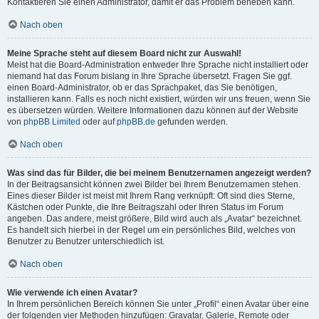
Kontaktieren Sie einen Administrator, damit er das Problem beheben kann.
Nach oben
Meine Sprache steht auf diesem Board nicht zur Auswahl!
Meist hat die Board-Administration entweder Ihre Sprache nicht installiert oder
niemand hat das Forum bislang in Ihre Sprache übersetzt. Fragen Sie ggf.
einen Board-Administrator, ob er das Sprachpaket, das Sie benötigen,
installieren kann. Falls es noch nicht existiert, würden wir uns freuen, wenn Sie
es übersetzen würden. Weitere Informationen dazu können auf der Website
von
phpBB Limited
oder auf
phpBB.de
gefunden werden.
Nach oben
Was sind das für Bilder, die bei meinem Benutzernamen angezeigt werden?
In der Beitragsansicht können zwei Bilder bei Ihrem Benutzernamen stehen.
Eines dieser Bilder ist meist mit Ihrem Rang verknüpft: Oft sind dies Sterne,
Kästchen oder Punkte, die Ihre Beitragszahl oder Ihren Status im Forum
angeben. Das andere, meist größere, Bild wird auch als „Avatar“ bezeichnet.
Es handelt sich hierbei in der Regel um ein persönliches Bild, welches von
Benutzer zu Benutzer unterschiedlich ist.
Nach oben
Wie verwende ich einen Avatar?
In Ihrem persönlichen Bereich können Sie unter „Profil“ einen Avatar über eine
der folgenden vier Methoden hinzufügen: Gravatar, Galerie, Remote oder