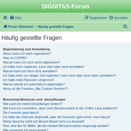
DIGNITAS-Forum
FAQ
Registrieren
Anmelden
S
Foren-Übersicht
Häufig gestellte Fragen
u
Häufig gestellte Fragen
c
h
Registrierung und Anmeldung
Wozu muss ich mich registrieren?
e
Was ist COPPA?
Warum kann ich mich nicht registrieren?
Ich habe mich registriert, kann mich aber nicht anmelden!
Warum kann ich mich nicht anmelden?
Ich habe mich vor einiger Zeit registriert, kann mich aber nicht mehr anmelden?!
Ich habe mein Passwort vergessen!
Warum werde ich automatisch abgemeldet?
Wozu ist die Funktion „Alle Cookies löschen“?
Benutzerpräferenzen und -einstellungen
Wie kann ich meine Einstellungen ändern?
Wie kann ich verhindern, dass mein Benutzername in der Online-Liste auftaucht?
Die Forenuhr geht falsch!
Ich habe die Zeitzone eingestellt, aber die Forenuhr geht immer noch falsch!
Meine Sprache steht auf diesem Board nicht zur Auswahl!
Was sind das für Bilder, die bei meinem Benutzernamen angezeigt werden?
Wie verwende ich einen Avatar?