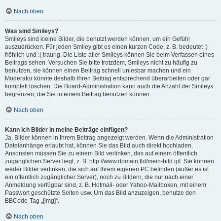
Nach oben
Was sind Smileys?
Smileys sind kleine Bilder, die benutzt werden können, um ein Gefühl
auszudrücken. Für jeden Smiley gibt es einen kurzen Code, z. B. bedeutet :)
fröhlich und :( traurig. Die Liste aller Smileys können Sie beim Verfassen eines
Beitrags sehen. Versuchen Sie bitte trotzdem, Smileys nicht zu häufig zu
benutzen, sie können einen Beitrag schnell unlesbar machen und ein
Moderator könnte deshalb Ihren Beitrag entsprechend überarbeiten oder gar
komplett löschen. Die Board-Administration kann auch die Anzahl der Smileys
begrenzen, die Sie in einem Beitrag benutzen können.
Nach oben
Kann ich Bilder in meine Beiträge einfügen?
Ja, Bilder können in Ihrem Beitrag angezeigt werden. Wenn die Administration
Dateianhänge erlaubt hat, können Sie das Bild auch direkt hochladen.
Ansonsten müssen Sie zu einem Bild verlinken, das auf einem öffentlich
zugänglichen Server liegt, z. B. http://www.domain.tld/mein-bild.gif. Sie können
weder Bilder verlinken, die sich auf Ihrem eigenen PC befinden (außer es ist
ein öffentlich zugänglicher Server), noch zu Bildern, die nur nach einer
Anmeldung verfügbar sind, z. B. Hotmail- oder Yahoo-Mailboxen, mit einem
Passwort geschützte Seiten usw. Um das Bild anzuzeigen, benutze den
BBCode-Tag „[img]“.
Nach oben