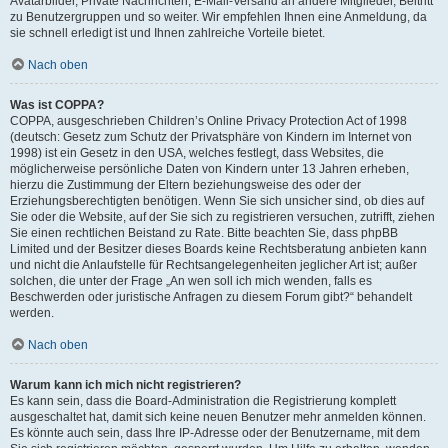
Avatarbilder, Private Nachrichten, E-Mail-Versand an andere Mitglieder, Beitritt
zu Benutzergruppen und so weiter. Wir empfehlen Ihnen eine Anmeldung, da
sie schnell erledigt ist und Ihnen zahlreiche Vorteile bietet.
Nach oben
Was ist COPPA?
COPPA, ausgeschrieben Children’s Online Privacy Protection Act of 1998
(deutsch: Gesetz zum Schutz der Privatsphäre von Kindern im Internet von
1998) ist ein Gesetz in den USA, welches festlegt, dass Websites, die
möglicherweise persönliche Daten von Kindern unter 13 Jahren erheben,
hierzu die Zustimmung der Eltern beziehungsweise des oder der
Erziehungsberechtigten benötigen. Wenn Sie sich unsicher sind, ob dies auf
Sie oder die Website, auf der Sie sich zu registrieren versuchen, zutrifft, ziehen
Sie einen rechtlichen Beistand zu Rate. Bitte beachten Sie, dass phpBB
Limited und der Besitzer dieses Boards keine Rechtsberatung anbieten kann
und nicht die Anlaufstelle für Rechtsangelegenheiten jeglicher Art ist; außer
solchen, die unter der Frage „An wen soll ich mich wenden, falls es
Beschwerden oder juristische Anfragen zu diesem Forum gibt?“ behandelt
werden.
Nach oben
Warum kann ich mich nicht registrieren?
Es kann sein, dass die Board-Administration die Registrierung komplett
ausgeschaltet hat, damit sich keine neuen Benutzer mehr anmelden können.
Es könnte auch sein, dass Ihre IP-Adresse oder der Benutzername, mit dem