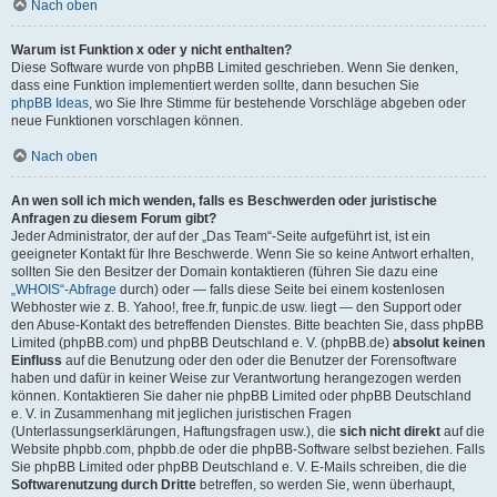
Nach oben
Warum ist Funktion x oder y nicht enthalten?
Diese Software wurde von phpBB Limited geschrieben. Wenn Sie denken,
dass eine Funktion implementiert werden sollte, dann besuchen Sie
phpBB Ideas
, wo Sie Ihre Stimme für bestehende Vorschläge abgeben oder
neue Funktionen vorschlagen können.
Nach oben
An wen soll ich mich wenden, falls es Beschwerden oder juristische
Anfragen zu diesem Forum gibt?
Jeder Administrator, der auf der „Das Team“-Seite aufgeführt ist, ist ein
geeigneter Kontakt für Ihre Beschwerde. Wenn Sie so keine Antwort erhalten,
sollten Sie den Besitzer der Domain kontaktieren (führen Sie dazu eine
„WHOIS“-Abfrage
durch) oder — falls diese Seite bei einem kostenlosen
Webhoster wie z. B. Yahoo!, free.fr, funpic.de usw. liegt — den Support oder
den Abuse-Kontakt des betreffenden Dienstes. Bitte beachten Sie, dass phpBB
Limited (phpBB.com) und phpBB Deutschland e. V. (phpBB.de)
absolut keinen
Einfluss
auf die Benutzung oder den oder die Benutzer der Forensoftware
haben und dafür in keiner Weise zur Verantwortung herangezogen werden
können. Kontaktieren Sie daher nie phpBB Limited oder phpBB Deutschland
e. V. in Zusammenhang mit jeglichen juristischen Fragen
(Unterlassungserklärungen, Haftungsfragen usw.), die
sich nicht direkt
auf die
Website phpbb.com, phpbb.de oder die phpBB-Software selbst beziehen. Falls
Sie phpBB Limited oder phpBB Deutschland e. V. E-Mails schreiben, die die
Softwarenutzung durch Dritte
betreffen, so werden Sie, wenn überhaupt,