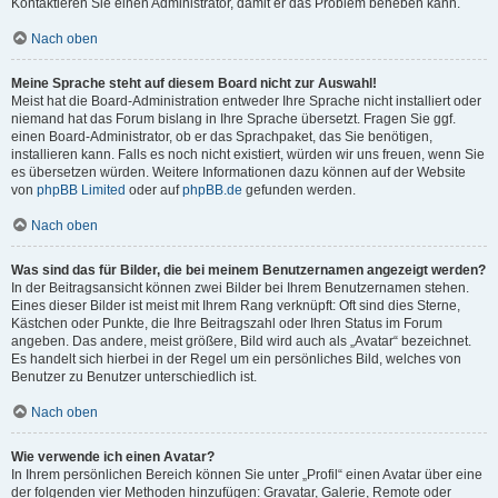
Kontaktieren Sie einen Administrator, damit er das Problem beheben kann.
Nach oben
Meine Sprache steht auf diesem Board nicht zur Auswahl!
Meist hat die Board-Administration entweder Ihre Sprache nicht installiert oder
niemand hat das Forum bislang in Ihre Sprache übersetzt. Fragen Sie ggf.
einen Board-Administrator, ob er das Sprachpaket, das Sie benötigen,
installieren kann. Falls es noch nicht existiert, würden wir uns freuen, wenn Sie
es übersetzen würden. Weitere Informationen dazu können auf der Website
von
phpBB Limited
oder auf
phpBB.de
gefunden werden.
Nach oben
Was sind das für Bilder, die bei meinem Benutzernamen angezeigt werden?
In der Beitragsansicht können zwei Bilder bei Ihrem Benutzernamen stehen.
Eines dieser Bilder ist meist mit Ihrem Rang verknüpft: Oft sind dies Sterne,
Kästchen oder Punkte, die Ihre Beitragszahl oder Ihren Status im Forum
angeben. Das andere, meist größere, Bild wird auch als „Avatar“ bezeichnet.
Es handelt sich hierbei in der Regel um ein persönliches Bild, welches von
Benutzer zu Benutzer unterschiedlich ist.
Nach oben
Wie verwende ich einen Avatar?
In Ihrem persönlichen Bereich können Sie unter „Profil“ einen Avatar über eine
der folgenden vier Methoden hinzufügen: Gravatar, Galerie, Remote oder