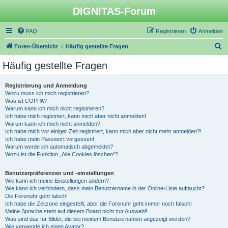
DIGNITAS-Forum
FAQ
Registrieren
Anmelden
S
Foren-Übersicht
Häufig gestellte Fragen
u
Häufig gestellte Fragen
c
h
Registrierung und Anmeldung
Wozu muss ich mich registrieren?
e
Was ist COPPA?
Warum kann ich mich nicht registrieren?
Ich habe mich registriert, kann mich aber nicht anmelden!
Warum kann ich mich nicht anmelden?
Ich habe mich vor einiger Zeit registriert, kann mich aber nicht mehr anmelden?!
Ich habe mein Passwort vergessen!
Warum werde ich automatisch abgemeldet?
Wozu ist die Funktion „Alle Cookies löschen“?
Benutzerpräferenzen und -einstellungen
Wie kann ich meine Einstellungen ändern?
Wie kann ich verhindern, dass mein Benutzername in der Online-Liste auftaucht?
Die Forenuhr geht falsch!
Ich habe die Zeitzone eingestellt, aber die Forenuhr geht immer noch falsch!
Meine Sprache steht auf diesem Board nicht zur Auswahl!
Was sind das für Bilder, die bei meinem Benutzernamen angezeigt werden?
Wie verwende ich einen Avatar?