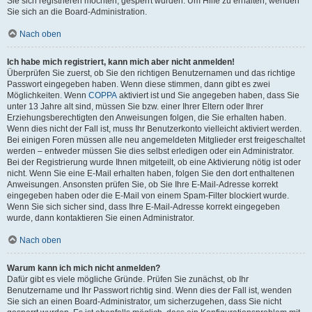
Sie sich registrieren möchten, gesperrt wurden. Um Hilfe zu erhalten, wenden
Sie sich an die Board-Administration.
Nach oben
Ich habe mich registriert, kann mich aber nicht anmelden!
Überprüfen Sie zuerst, ob Sie den richtigen Benutzernamen und das richtige
Passwort eingegeben haben. Wenn diese stimmen, dann gibt es zwei
Möglichkeiten. Wenn
COPPA
aktiviert ist und Sie angegeben haben, dass Sie
unter 13 Jahre alt sind, müssen Sie bzw. einer Ihrer Eltern oder Ihrer
Erziehungsberechtigten den Anweisungen folgen, die Sie erhalten haben.
Wenn dies nicht der Fall ist, muss Ihr Benutzerkonto vielleicht aktiviert werden.
Bei einigen Foren müssen alle neu angemeldeten Mitglieder erst freigeschaltet
werden – entweder müssen Sie dies selbst erledigen oder ein Administrator.
Bei der Registrierung wurde Ihnen mitgeteilt, ob eine Aktivierung nötig ist oder
nicht. Wenn Sie eine E-Mail erhalten haben, folgen Sie den dort enthaltenen
Anweisungen. Ansonsten prüfen Sie, ob Sie Ihre E-Mail-Adresse korrekt
eingegeben haben oder die E-Mail von einem Spam-Filter blockiert wurde.
Wenn Sie sich sicher sind, dass Ihre E-Mail-Adresse korrekt eingegeben
wurde, dann kontaktieren Sie einen Administrator.
Nach oben
Warum kann ich mich nicht anmelden?
Dafür gibt es viele mögliche Gründe. Prüfen Sie zunächst, ob Ihr
Benutzername und Ihr Passwort richtig sind. Wenn dies der Fall ist, wenden
Sie sich an einen Board-Administrator, um sicherzugehen, dass Sie nicht