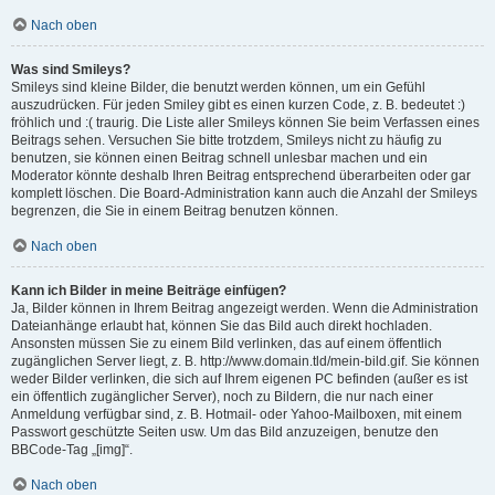
Nach oben
Was sind Smileys?
Smileys sind kleine Bilder, die benutzt werden können, um ein Gefühl
auszudrücken. Für jeden Smiley gibt es einen kurzen Code, z. B. bedeutet :)
fröhlich und :( traurig. Die Liste aller Smileys können Sie beim Verfassen eines
Beitrags sehen. Versuchen Sie bitte trotzdem, Smileys nicht zu häufig zu
benutzen, sie können einen Beitrag schnell unlesbar machen und ein
Moderator könnte deshalb Ihren Beitrag entsprechend überarbeiten oder gar
komplett löschen. Die Board-Administration kann auch die Anzahl der Smileys
begrenzen, die Sie in einem Beitrag benutzen können.
Nach oben
Kann ich Bilder in meine Beiträge einfügen?
Ja, Bilder können in Ihrem Beitrag angezeigt werden. Wenn die Administration
Dateianhänge erlaubt hat, können Sie das Bild auch direkt hochladen.
Ansonsten müssen Sie zu einem Bild verlinken, das auf einem öffentlich
zugänglichen Server liegt, z. B. http://www.domain.tld/mein-bild.gif. Sie können
weder Bilder verlinken, die sich auf Ihrem eigenen PC befinden (außer es ist
ein öffentlich zugänglicher Server), noch zu Bildern, die nur nach einer
Anmeldung verfügbar sind, z. B. Hotmail- oder Yahoo-Mailboxen, mit einem
Passwort geschützte Seiten usw. Um das Bild anzuzeigen, benutze den
BBCode-Tag „[img]“.
Nach oben