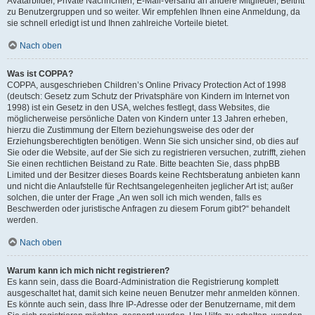
Avatarbilder, Private Nachrichten, E-Mail-Versand an andere Mitglieder, Beitritt
zu Benutzergruppen und so weiter. Wir empfehlen Ihnen eine Anmeldung, da
sie schnell erledigt ist und Ihnen zahlreiche Vorteile bietet.
Nach oben
Was ist COPPA?
COPPA, ausgeschrieben Children’s Online Privacy Protection Act of 1998
(deutsch: Gesetz zum Schutz der Privatsphäre von Kindern im Internet von
1998) ist ein Gesetz in den USA, welches festlegt, dass Websites, die
möglicherweise persönliche Daten von Kindern unter 13 Jahren erheben,
hierzu die Zustimmung der Eltern beziehungsweise des oder der
Erziehungsberechtigten benötigen. Wenn Sie sich unsicher sind, ob dies auf
Sie oder die Website, auf der Sie sich zu registrieren versuchen, zutrifft, ziehen
Sie einen rechtlichen Beistand zu Rate. Bitte beachten Sie, dass phpBB
Limited und der Besitzer dieses Boards keine Rechtsberatung anbieten kann
und nicht die Anlaufstelle für Rechtsangelegenheiten jeglicher Art ist; außer
solchen, die unter der Frage „An wen soll ich mich wenden, falls es
Beschwerden oder juristische Anfragen zu diesem Forum gibt?“ behandelt
werden.
Nach oben
Warum kann ich mich nicht registrieren?
Es kann sein, dass die Board-Administration die Registrierung komplett
ausgeschaltet hat, damit sich keine neuen Benutzer mehr anmelden können.
Es könnte auch sein, dass Ihre IP-Adresse oder der Benutzername, mit dem