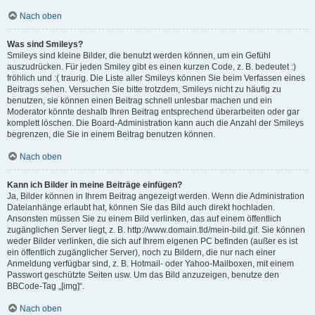
Nach oben
Was sind Smileys?
Smileys sind kleine Bilder, die benutzt werden können, um ein Gefühl
auszudrücken. Für jeden Smiley gibt es einen kurzen Code, z. B. bedeutet :)
fröhlich und :( traurig. Die Liste aller Smileys können Sie beim Verfassen eines
Beitrags sehen. Versuchen Sie bitte trotzdem, Smileys nicht zu häufig zu
benutzen, sie können einen Beitrag schnell unlesbar machen und ein
Moderator könnte deshalb Ihren Beitrag entsprechend überarbeiten oder gar
komplett löschen. Die Board-Administration kann auch die Anzahl der Smileys
begrenzen, die Sie in einem Beitrag benutzen können.
Nach oben
Kann ich Bilder in meine Beiträge einfügen?
Ja, Bilder können in Ihrem Beitrag angezeigt werden. Wenn die Administration
Dateianhänge erlaubt hat, können Sie das Bild auch direkt hochladen.
Ansonsten müssen Sie zu einem Bild verlinken, das auf einem öffentlich
zugänglichen Server liegt, z. B. http://www.domain.tld/mein-bild.gif. Sie können
weder Bilder verlinken, die sich auf Ihrem eigenen PC befinden (außer es ist
ein öffentlich zugänglicher Server), noch zu Bildern, die nur nach einer
Anmeldung verfügbar sind, z. B. Hotmail- oder Yahoo-Mailboxen, mit einem
Passwort geschützte Seiten usw. Um das Bild anzuzeigen, benutze den
BBCode-Tag „[img]“.
Nach oben