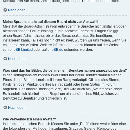
Kontaktieren Sie einen Administrator, damit er das Problem beheben kann.
Nach oben
Meine Sprache steht auf diesem Board nicht zur Auswahl!
Meist hat die Board-Administration entweder Ihre Sprache nicht installiert oder
niemand hat das Forum bislang in Ihre Sprache übersetzt. Fragen Sie ggf.
einen Board-Administrator, ob er das Sprachpaket, das Sie benötigen,
installieren kann. Falls es noch nicht existiert, würden wir uns freuen, wenn Sie
es übersetzen würden. Weitere Informationen dazu können auf der Website
von
phpBB Limited
oder auf
phpBB.de
gefunden werden.
Nach oben
Was sind das für Bilder, die bei meinem Benutzernamen angezeigt werden?
In der Beitragsansicht können zwei Bilder bei Ihrem Benutzernamen stehen.
Eines dieser Bilder ist meist mit Ihrem Rang verknüpft: Oft sind dies Sterne,
Kästchen oder Punkte, die Ihre Beitragszahl oder Ihren Status im Forum
angeben. Das andere, meist größere, Bild wird auch als „Avatar“ bezeichnet.
Es handelt sich hierbei in der Regel um ein persönliches Bild, welches von
Benutzer zu Benutzer unterschiedlich ist.
Nach oben
Wie verwende ich einen Avatar?
In Ihrem persönlichen Bereich können Sie unter „Profil“ einen Avatar über eine
der folgenden vier Methoden hinzufügen: Gravatar, Galerie, Remote oder