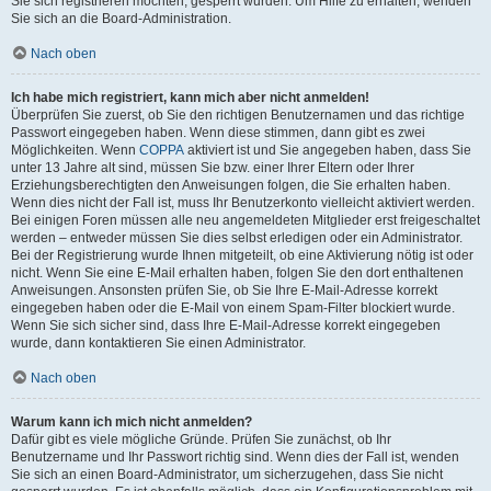
Sie sich registrieren möchten, gesperrt wurden. Um Hilfe zu erhalten, wenden
Sie sich an die Board-Administration.
Nach oben
Ich habe mich registriert, kann mich aber nicht anmelden!
Überprüfen Sie zuerst, ob Sie den richtigen Benutzernamen und das richtige
Passwort eingegeben haben. Wenn diese stimmen, dann gibt es zwei
Möglichkeiten. Wenn
COPPA
aktiviert ist und Sie angegeben haben, dass Sie
unter 13 Jahre alt sind, müssen Sie bzw. einer Ihrer Eltern oder Ihrer
Erziehungsberechtigten den Anweisungen folgen, die Sie erhalten haben.
Wenn dies nicht der Fall ist, muss Ihr Benutzerkonto vielleicht aktiviert werden.
Bei einigen Foren müssen alle neu angemeldeten Mitglieder erst freigeschaltet
werden – entweder müssen Sie dies selbst erledigen oder ein Administrator.
Bei der Registrierung wurde Ihnen mitgeteilt, ob eine Aktivierung nötig ist oder
nicht. Wenn Sie eine E-Mail erhalten haben, folgen Sie den dort enthaltenen
Anweisungen. Ansonsten prüfen Sie, ob Sie Ihre E-Mail-Adresse korrekt
eingegeben haben oder die E-Mail von einem Spam-Filter blockiert wurde.
Wenn Sie sich sicher sind, dass Ihre E-Mail-Adresse korrekt eingegeben
wurde, dann kontaktieren Sie einen Administrator.
Nach oben
Warum kann ich mich nicht anmelden?
Dafür gibt es viele mögliche Gründe. Prüfen Sie zunächst, ob Ihr
Benutzername und Ihr Passwort richtig sind. Wenn dies der Fall ist, wenden
Sie sich an einen Board-Administrator, um sicherzugehen, dass Sie nicht