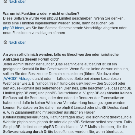
Nach oben
Warum ist Funktion x oder y nicht enthalten?
Diese Software wurde von phpBB Limited geschrieben. Wenn Sie denken,
dass eine Funktion implementiert werden sollte, dann besuchen Sie
phpBB Ideas
, wo Sie Ihre Stimme für bestehende Vorschläge abgeben oder
neue Funktionen vorschlagen können.
Nach oben
An wen soll ich mich wenden, falls es Beschwerden oder juristische
Anfragen zu diesem Forum gibt?
Jeder Administrator, der auf der „Das Team“-Seite aufgeführt ist, ist ein
geeigneter Kontakt für Ihre Beschwerde. Wenn Sie so keine Antwort erhalten,
sollten Sie den Besitzer der Domain kontaktieren (führen Sie dazu eine
„WHOIS“-Abfrage
durch) oder — falls diese Seite bei einem kostenlosen
Webhoster wie z. B. Yahoo!, free.fr, funpic.de usw. liegt — den Support oder
den Abuse-Kontakt des betreffenden Dienstes. Bitte beachten Sie, dass phpBB
Limited (phpBB.com) und phpBB Deutschland e. V. (phpBB.de)
absolut keinen
Einfluss
auf die Benutzung oder den oder die Benutzer der Forensoftware
haben und dafür in keiner Weise zur Verantwortung herangezogen werden
können. Kontaktieren Sie daher nie phpBB Limited oder phpBB Deutschland
e. V. in Zusammenhang mit jeglichen juristischen Fragen
(Unterlassungserklärungen, Haftungsfragen usw.), die
sich nicht direkt
auf die
Website phpbb.com, phpbb.de oder die phpBB-Software selbst beziehen. Falls
Sie phpBB Limited oder phpBB Deutschland e. V. E-Mails schreiben, die die
Softwarenutzung durch Dritte
betreffen, so werden Sie, wenn überhaupt,