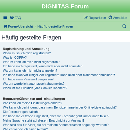
DIGNITAS-Forum
FAQ
Registrieren
Anmelden
S
Foren-Übersicht
Häufig gestellte Fragen
u
Häufig gestellte Fragen
c
h
Registrierung und Anmeldung
Wozu muss ich mich registrieren?
e
Was ist COPPA?
Warum kann ich mich nicht registrieren?
Ich habe mich registriert, kann mich aber nicht anmelden!
Warum kann ich mich nicht anmelden?
Ich habe mich vor einiger Zeit registriert, kann mich aber nicht mehr anmelden?!
Ich habe mein Passwort vergessen!
Warum werde ich automatisch abgemeldet?
Wozu ist die Funktion „Alle Cookies löschen“?
Benutzerpräferenzen und -einstellungen
Wie kann ich meine Einstellungen ändern?
Wie kann ich verhindern, dass mein Benutzername in der Online-Liste auftaucht?
Die Forenuhr geht falsch!
Ich habe die Zeitzone eingestellt, aber die Forenuhr geht immer noch falsch!
Meine Sprache steht auf diesem Board nicht zur Auswahl!
Was sind das für Bilder, die bei meinem Benutzernamen angezeigt werden?
Wie verwende ich einen Avatar?