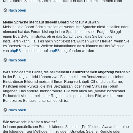
Kontaktieren Sie einen Administrator, damit er das Problem beheben kann.
Nach oben
Meine Sprache steht auf diesem Board nicht zur Auswahl!
Meist hat die Board-Administration entweder Ihre Sprache nicht installiert oder
niemand hat das Forum bislang in Ihre Sprache übersetzt. Fragen Sie ggf.
einen Board-Administrator, ob er das Sprachpaket, das Sie benötigen,
installieren kann. Falls es noch nicht existiert, würden wir uns freuen, wenn Sie
es übersetzen würden. Weitere Informationen dazu können auf der Website
von
phpBB Limited
oder auf
phpBB.de
gefunden werden.
Nach oben
Was sind das für Bilder, die bei meinem Benutzernamen angezeigt werden?
In der Beitragsansicht können zwei Bilder bei Ihrem Benutzernamen stehen.
Eines dieser Bilder ist meist mit Ihrem Rang verknüpft: Oft sind dies Sterne,
Kästchen oder Punkte, die Ihre Beitragszahl oder Ihren Status im Forum
angeben. Das andere, meist größere, Bild wird auch als „Avatar“ bezeichnet.
Es handelt sich hierbei in der Regel um ein persönliches Bild, welches von
Benutzer zu Benutzer unterschiedlich ist.
Nach oben
Wie verwende ich einen Avatar?
In Ihrem persönlichen Bereich können Sie unter „Profil“ einen Avatar über eine
der folgenden vier Methoden hinzufügen: Gravatar, Galerie, Remote oder