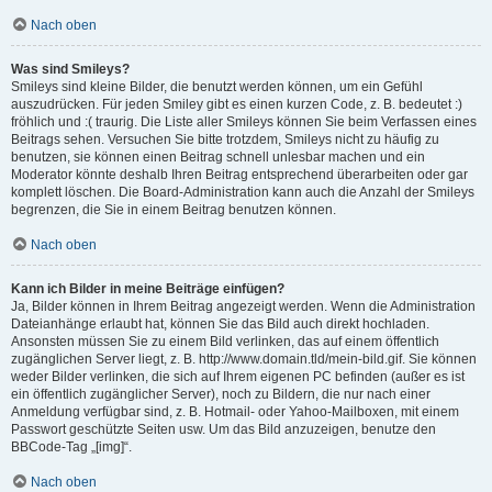
Nach oben
Was sind Smileys?
Smileys sind kleine Bilder, die benutzt werden können, um ein Gefühl
auszudrücken. Für jeden Smiley gibt es einen kurzen Code, z. B. bedeutet :)
fröhlich und :( traurig. Die Liste aller Smileys können Sie beim Verfassen eines
Beitrags sehen. Versuchen Sie bitte trotzdem, Smileys nicht zu häufig zu
benutzen, sie können einen Beitrag schnell unlesbar machen und ein
Moderator könnte deshalb Ihren Beitrag entsprechend überarbeiten oder gar
komplett löschen. Die Board-Administration kann auch die Anzahl der Smileys
begrenzen, die Sie in einem Beitrag benutzen können.
Nach oben
Kann ich Bilder in meine Beiträge einfügen?
Ja, Bilder können in Ihrem Beitrag angezeigt werden. Wenn die Administration
Dateianhänge erlaubt hat, können Sie das Bild auch direkt hochladen.
Ansonsten müssen Sie zu einem Bild verlinken, das auf einem öffentlich
zugänglichen Server liegt, z. B. http://www.domain.tld/mein-bild.gif. Sie können
weder Bilder verlinken, die sich auf Ihrem eigenen PC befinden (außer es ist
ein öffentlich zugänglicher Server), noch zu Bildern, die nur nach einer
Anmeldung verfügbar sind, z. B. Hotmail- oder Yahoo-Mailboxen, mit einem
Passwort geschützte Seiten usw. Um das Bild anzuzeigen, benutze den
BBCode-Tag „[img]“.
Nach oben