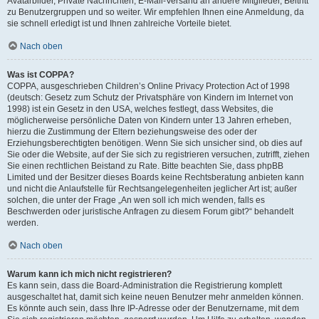
Avatarbilder, Private Nachrichten, E-Mail-Versand an andere Mitglieder, Beitritt
zu Benutzergruppen und so weiter. Wir empfehlen Ihnen eine Anmeldung, da
sie schnell erledigt ist und Ihnen zahlreiche Vorteile bietet.
Nach oben
Was ist COPPA?
COPPA, ausgeschrieben Children’s Online Privacy Protection Act of 1998
(deutsch: Gesetz zum Schutz der Privatsphäre von Kindern im Internet von
1998) ist ein Gesetz in den USA, welches festlegt, dass Websites, die
möglicherweise persönliche Daten von Kindern unter 13 Jahren erheben,
hierzu die Zustimmung der Eltern beziehungsweise des oder der
Erziehungsberechtigten benötigen. Wenn Sie sich unsicher sind, ob dies auf
Sie oder die Website, auf der Sie sich zu registrieren versuchen, zutrifft, ziehen
Sie einen rechtlichen Beistand zu Rate. Bitte beachten Sie, dass phpBB
Limited und der Besitzer dieses Boards keine Rechtsberatung anbieten kann
und nicht die Anlaufstelle für Rechtsangelegenheiten jeglicher Art ist; außer
solchen, die unter der Frage „An wen soll ich mich wenden, falls es
Beschwerden oder juristische Anfragen zu diesem Forum gibt?“ behandelt
werden.
Nach oben
Warum kann ich mich nicht registrieren?
Es kann sein, dass die Board-Administration die Registrierung komplett
ausgeschaltet hat, damit sich keine neuen Benutzer mehr anmelden können.
Es könnte auch sein, dass Ihre IP-Adresse oder der Benutzername, mit dem