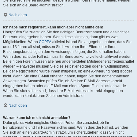
Sie sich registrieren möchten, gesperrt wurden. Um Hilfe zu erhalten, wenden
Sie sich an die Board-Administration.
Nach oben
Ich habe mich registriert, kann mich aber nicht anmelden!
Überprüfen Sie zuerst, ob Sie den richtigen Benutzernamen und das richtige
Passwort eingegeben haben. Wenn diese stimmen, dann gibt es zwei
Möglichkeiten. Wenn
COPPA
aktiviert ist und Sie angegeben haben, dass Sie
unter 13 Jahre alt sind, müssen Sie bzw. einer Ihrer Eltern oder Ihrer
Erziehungsberechtigten den Anweisungen folgen, die Sie erhalten haben.
Wenn dies nicht der Fall ist, muss Ihr Benutzerkonto vielleicht aktiviert werden.
Bei einigen Foren müssen alle neu angemeldeten Mitglieder erst freigeschaltet
werden – entweder müssen Sie dies selbst erledigen oder ein Administrator.
Bei der Registrierung wurde Ihnen mitgeteilt, ob eine Aktivierung nötig ist oder
nicht. Wenn Sie eine E-Mail erhalten haben, folgen Sie den dort enthaltenen
Anweisungen. Ansonsten prüfen Sie, ob Sie Ihre E-Mail-Adresse korrekt
eingegeben haben oder die E-Mail von einem Spam-Filter blockiert wurde.
Wenn Sie sich sicher sind, dass Ihre E-Mail-Adresse korrekt eingegeben
wurde, dann kontaktieren Sie einen Administrator.
Nach oben
Warum kann ich mich nicht anmelden?
Dafür gibt es viele mögliche Gründe. Prüfen Sie zunächst, ob Ihr
Benutzername und Ihr Passwort richtig sind. Wenn dies der Fall ist, wenden
Sie sich an einen Board-Administrator, um sicherzugehen, dass Sie nicht