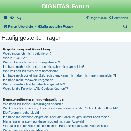
DIGNITAS-Forum
FAQ
Registrieren
Anmelden
S
Foren-Übersicht
Häufig gestellte Fragen
u
Häufig gestellte Fragen
c
h
Registrierung und Anmeldung
Wozu muss ich mich registrieren?
e
Was ist COPPA?
Warum kann ich mich nicht registrieren?
Ich habe mich registriert, kann mich aber nicht anmelden!
Warum kann ich mich nicht anmelden?
Ich habe mich vor einiger Zeit registriert, kann mich aber nicht mehr anmelden?!
Ich habe mein Passwort vergessen!
Warum werde ich automatisch abgemeldet?
Wozu ist die Funktion „Alle Cookies löschen“?
Benutzerpräferenzen und -einstellungen
Wie kann ich meine Einstellungen ändern?
Wie kann ich verhindern, dass mein Benutzername in der Online-Liste auftaucht?
Die Forenuhr geht falsch!
Ich habe die Zeitzone eingestellt, aber die Forenuhr geht immer noch falsch!
Meine Sprache steht auf diesem Board nicht zur Auswahl!
Was sind das für Bilder, die bei meinem Benutzernamen angezeigt werden?
Wie verwende ich einen Avatar?