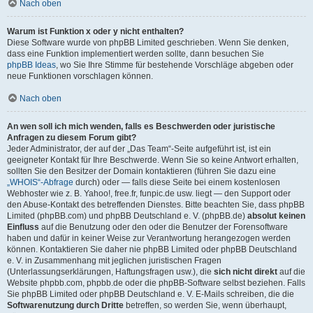
Nach oben
Warum ist Funktion x oder y nicht enthalten?
Diese Software wurde von phpBB Limited geschrieben. Wenn Sie denken,
dass eine Funktion implementiert werden sollte, dann besuchen Sie
phpBB Ideas
, wo Sie Ihre Stimme für bestehende Vorschläge abgeben oder
neue Funktionen vorschlagen können.
Nach oben
An wen soll ich mich wenden, falls es Beschwerden oder juristische
Anfragen zu diesem Forum gibt?
Jeder Administrator, der auf der „Das Team“-Seite aufgeführt ist, ist ein
geeigneter Kontakt für Ihre Beschwerde. Wenn Sie so keine Antwort erhalten,
sollten Sie den Besitzer der Domain kontaktieren (führen Sie dazu eine
„WHOIS“-Abfrage
durch) oder — falls diese Seite bei einem kostenlosen
Webhoster wie z. B. Yahoo!, free.fr, funpic.de usw. liegt — den Support oder
den Abuse-Kontakt des betreffenden Dienstes. Bitte beachten Sie, dass phpBB
Limited (phpBB.com) und phpBB Deutschland e. V. (phpBB.de)
absolut keinen
Einfluss
auf die Benutzung oder den oder die Benutzer der Forensoftware
haben und dafür in keiner Weise zur Verantwortung herangezogen werden
können. Kontaktieren Sie daher nie phpBB Limited oder phpBB Deutschland
e. V. in Zusammenhang mit jeglichen juristischen Fragen
(Unterlassungserklärungen, Haftungsfragen usw.), die
sich nicht direkt
auf die
Website phpbb.com, phpbb.de oder die phpBB-Software selbst beziehen. Falls
Sie phpBB Limited oder phpBB Deutschland e. V. E-Mails schreiben, die die
Softwarenutzung durch Dritte
betreffen, so werden Sie, wenn überhaupt,