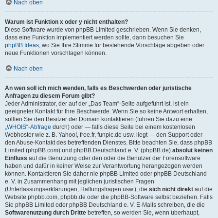
Nach oben
Warum ist Funktion x oder y nicht enthalten?
Diese Software wurde von phpBB Limited geschrieben. Wenn Sie denken,
dass eine Funktion implementiert werden sollte, dann besuchen Sie
phpBB Ideas
, wo Sie Ihre Stimme für bestehende Vorschläge abgeben oder
neue Funktionen vorschlagen können.
Nach oben
An wen soll ich mich wenden, falls es Beschwerden oder juristische
Anfragen zu diesem Forum gibt?
Jeder Administrator, der auf der „Das Team“-Seite aufgeführt ist, ist ein
geeigneter Kontakt für Ihre Beschwerde. Wenn Sie so keine Antwort erhalten,
sollten Sie den Besitzer der Domain kontaktieren (führen Sie dazu eine
„WHOIS“-Abfrage
durch) oder — falls diese Seite bei einem kostenlosen
Webhoster wie z. B. Yahoo!, free.fr, funpic.de usw. liegt — den Support oder
den Abuse-Kontakt des betreffenden Dienstes. Bitte beachten Sie, dass phpBB
Limited (phpBB.com) und phpBB Deutschland e. V. (phpBB.de)
absolut keinen
Einfluss
auf die Benutzung oder den oder die Benutzer der Forensoftware
haben und dafür in keiner Weise zur Verantwortung herangezogen werden
können. Kontaktieren Sie daher nie phpBB Limited oder phpBB Deutschland
e. V. in Zusammenhang mit jeglichen juristischen Fragen
(Unterlassungserklärungen, Haftungsfragen usw.), die
sich nicht direkt
auf die
Website phpbb.com, phpbb.de oder die phpBB-Software selbst beziehen. Falls
Sie phpBB Limited oder phpBB Deutschland e. V. E-Mails schreiben, die die
Softwarenutzung durch Dritte
betreffen, so werden Sie, wenn überhaupt,