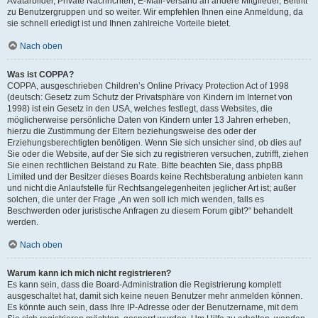
Avatarbilder, Private Nachrichten, E-Mail-Versand an andere Mitglieder, Beitritt
zu Benutzergruppen und so weiter. Wir empfehlen Ihnen eine Anmeldung, da
sie schnell erledigt ist und Ihnen zahlreiche Vorteile bietet.
Nach oben
Was ist COPPA?
COPPA, ausgeschrieben Children’s Online Privacy Protection Act of 1998
(deutsch: Gesetz zum Schutz der Privatsphäre von Kindern im Internet von
1998) ist ein Gesetz in den USA, welches festlegt, dass Websites, die
möglicherweise persönliche Daten von Kindern unter 13 Jahren erheben,
hierzu die Zustimmung der Eltern beziehungsweise des oder der
Erziehungsberechtigten benötigen. Wenn Sie sich unsicher sind, ob dies auf
Sie oder die Website, auf der Sie sich zu registrieren versuchen, zutrifft, ziehen
Sie einen rechtlichen Beistand zu Rate. Bitte beachten Sie, dass phpBB
Limited und der Besitzer dieses Boards keine Rechtsberatung anbieten kann
und nicht die Anlaufstelle für Rechtsangelegenheiten jeglicher Art ist; außer
solchen, die unter der Frage „An wen soll ich mich wenden, falls es
Beschwerden oder juristische Anfragen zu diesem Forum gibt?“ behandelt
werden.
Nach oben
Warum kann ich mich nicht registrieren?
Es kann sein, dass die Board-Administration die Registrierung komplett
ausgeschaltet hat, damit sich keine neuen Benutzer mehr anmelden können.
Es könnte auch sein, dass Ihre IP-Adresse oder der Benutzername, mit dem