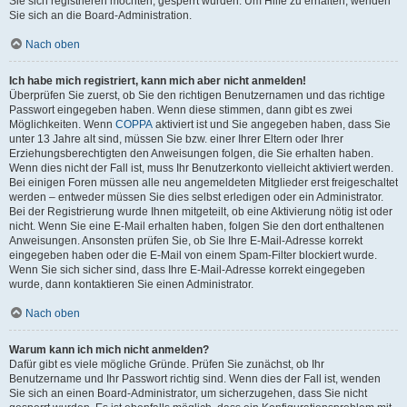
Sie sich registrieren möchten, gesperrt wurden. Um Hilfe zu erhalten, wenden
Sie sich an die Board-Administration.
Nach oben
Ich habe mich registriert, kann mich aber nicht anmelden!
Überprüfen Sie zuerst, ob Sie den richtigen Benutzernamen und das richtige
Passwort eingegeben haben. Wenn diese stimmen, dann gibt es zwei
Möglichkeiten. Wenn
COPPA
aktiviert ist und Sie angegeben haben, dass Sie
unter 13 Jahre alt sind, müssen Sie bzw. einer Ihrer Eltern oder Ihrer
Erziehungsberechtigten den Anweisungen folgen, die Sie erhalten haben.
Wenn dies nicht der Fall ist, muss Ihr Benutzerkonto vielleicht aktiviert werden.
Bei einigen Foren müssen alle neu angemeldeten Mitglieder erst freigeschaltet
werden – entweder müssen Sie dies selbst erledigen oder ein Administrator.
Bei der Registrierung wurde Ihnen mitgeteilt, ob eine Aktivierung nötig ist oder
nicht. Wenn Sie eine E-Mail erhalten haben, folgen Sie den dort enthaltenen
Anweisungen. Ansonsten prüfen Sie, ob Sie Ihre E-Mail-Adresse korrekt
eingegeben haben oder die E-Mail von einem Spam-Filter blockiert wurde.
Wenn Sie sich sicher sind, dass Ihre E-Mail-Adresse korrekt eingegeben
wurde, dann kontaktieren Sie einen Administrator.
Nach oben
Warum kann ich mich nicht anmelden?
Dafür gibt es viele mögliche Gründe. Prüfen Sie zunächst, ob Ihr
Benutzername und Ihr Passwort richtig sind. Wenn dies der Fall ist, wenden
Sie sich an einen Board-Administrator, um sicherzugehen, dass Sie nicht