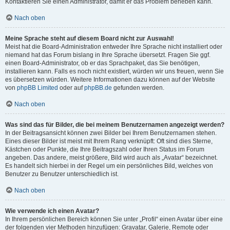
Kontaktieren Sie einen Administrator, damit er das Problem beheben kann.
Nach oben
Meine Sprache steht auf diesem Board nicht zur Auswahl!
Meist hat die Board-Administration entweder Ihre Sprache nicht installiert oder
niemand hat das Forum bislang in Ihre Sprache übersetzt. Fragen Sie ggf.
einen Board-Administrator, ob er das Sprachpaket, das Sie benötigen,
installieren kann. Falls es noch nicht existiert, würden wir uns freuen, wenn Sie
es übersetzen würden. Weitere Informationen dazu können auf der Website
von
phpBB Limited
oder auf
phpBB.de
gefunden werden.
Nach oben
Was sind das für Bilder, die bei meinem Benutzernamen angezeigt werden?
In der Beitragsansicht können zwei Bilder bei Ihrem Benutzernamen stehen.
Eines dieser Bilder ist meist mit Ihrem Rang verknüpft: Oft sind dies Sterne,
Kästchen oder Punkte, die Ihre Beitragszahl oder Ihren Status im Forum
angeben. Das andere, meist größere, Bild wird auch als „Avatar“ bezeichnet.
Es handelt sich hierbei in der Regel um ein persönliches Bild, welches von
Benutzer zu Benutzer unterschiedlich ist.
Nach oben
Wie verwende ich einen Avatar?
In Ihrem persönlichen Bereich können Sie unter „Profil“ einen Avatar über eine
der folgenden vier Methoden hinzufügen: Gravatar, Galerie, Remote oder