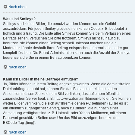
Nach oben
Was sind Smileys?
Smileys sind kleine Bilder, die benutzt werden können, um ein Gefühl
auszudrücken. Für jeden Smiley gibt es einen kurzen Code, z. B. bedeutet :)
fröhlich und :( traurig. Die Liste aller Smileys können Sie beim Verfassen eines
Beitrags sehen. Versuchen Sie bitte trotzdem, Smileys nicht zu häufig zu
benutzen, sie können einen Beitrag schnell unlesbar machen und ein
Moderator könnte deshalb Ihren Beitrag entsprechend überarbeiten oder gar
komplett löschen. Die Board-Administration kann auch die Anzahl der Smileys
begrenzen, die Sie in einem Beitrag benutzen können.
Nach oben
Kann ich Bilder in meine Beiträge einfügen?
Ja, Bilder können in Ihrem Beitrag angezeigt werden. Wenn die Administration
Dateianhänge erlaubt hat, können Sie das Bild auch direkt hochladen.
Ansonsten müssen Sie zu einem Bild verlinken, das auf einem öffentlich
zugänglichen Server liegt, z. B. http://www.domain.tld/mein-bild.gif. Sie können
weder Bilder verlinken, die sich auf Ihrem eigenen PC befinden (außer es ist
ein öffentlich zugänglicher Server), noch zu Bildern, die nur nach einer
Anmeldung verfügbar sind, z. B. Hotmail- oder Yahoo-Mailboxen, mit einem
Passwort geschützte Seiten usw. Um das Bild anzuzeigen, benutze den
BBCode-Tag „[img]“.
Nach oben