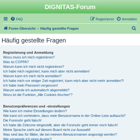
DIGNITAS-Forum
FAQ
Registrieren
Anmelden
S
Foren-Übersicht
Häufig gestellte Fragen
u
Häufig gestellte Fragen
c
h
Registrierung und Anmeldung
Wozu muss ich mich registrieren?
e
Was ist COPPA?
Warum kann ich mich nicht registrieren?
Ich habe mich registriert, kann mich aber nicht anmelden!
Warum kann ich mich nicht anmelden?
Ich habe mich vor einiger Zeit registriert, kann mich aber nicht mehr anmelden?!
Ich habe mein Passwort vergessen!
Warum werde ich automatisch abgemeldet?
Wozu ist die Funktion „Alle Cookies löschen“?
Benutzerpräferenzen und -einstellungen
Wie kann ich meine Einstellungen ändern?
Wie kann ich verhindern, dass mein Benutzername in der Online-Liste auftaucht?
Die Forenuhr geht falsch!
Ich habe die Zeitzone eingestellt, aber die Forenuhr geht immer noch falsch!
Meine Sprache steht auf diesem Board nicht zur Auswahl!
Was sind das für Bilder, die bei meinem Benutzernamen angezeigt werden?
Wie verwende ich einen Avatar?