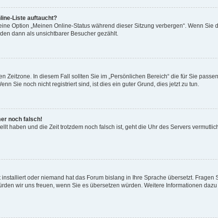
ine-Liste auftaucht?
 eine Option „Meinen Online-Status während dieser Sitzung verbergen“. Wenn Sie d
rden dann als unsichtbarer Besucher gezählt.
n Zeitzone. In diesem Fall sollten Sie im „Persönlichen Bereich“ die für Sie passend
 Sie noch nicht registriert sind, ist dies ein guter Grund, dies jetzt zu tun.
mer noch falsch!
ellt haben und die Zeit trotzdem noch falsch ist, geht die Uhr des Servers vermutlic
 installiert oder niemand hat das Forum bislang in Ihre Sprache übersetzt. Fragen 
t, würden wir uns freuen, wenn Sie es übersetzen würden. Weitere Informationen da