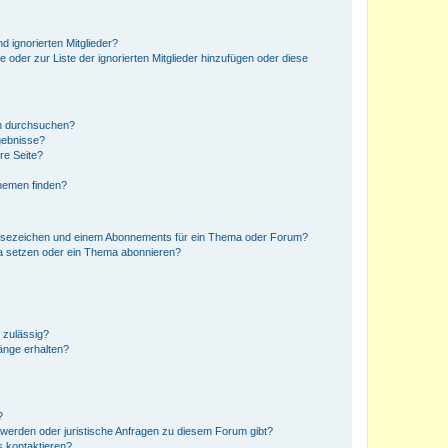
d ignorierten Mitglieder?
e oder zur Liste der ignorierten Mitglieder hinzufügen oder diese
en durchsuchen?
gebnisse?
re Seite?
hemen finden?
esezeichen und einem Abonnements für ein Thema oder Forum?
a setzen oder ein Thema abonnieren?
 zulässig?
hänge erhalten?
?
hwerden oder juristische Anfragen zu diesem Forum gibt?
s kontaktieren?