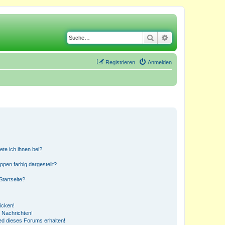
Suche
Erweiterte Suche
Registrieren
Anmelden
ete ich ihnen bei?
en farbig dargestellt?
tartseite?
icken!
 Nachrichten!
ed dieses Forums erhalten!