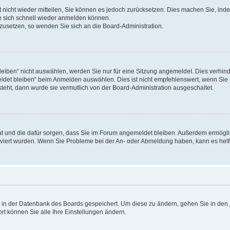
rt nicht wieder mitteilen, Sie können es jedoch zurücksetzen. Dies machen Sie, in
e sich schnell wieder anmelden können.
ckzusetzen, so wenden Sie sich an die Board-Administration.
ben“ nicht auswählen, werden Sie nur für eine Sitzung angemeldet. Dies verhinde
et bleiben“ beim Anmelden auswählen. Dies ist nicht empfehlenswert, wenn Sie s
steht, dann wurde sie vermutlich von der Board-Administration ausgeschaltet.
 hat und die dafür sorgen, dass Sie im Forum angemeldet bleiben. Außerdem ermögl
ktiviert wurden. Wenn Sie Probleme bei der An- oder Abmeldung haben, kann es hel
en in der Datenbank des Boards gespeichert. Um diese zu ändern, gehen Sie in den 
rt können Sie alle Ihre Einstellungen ändern.