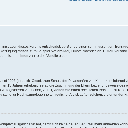
nistration dieses Forums entscheidet, ob Sie registriert sein müssen, um Beiträge z
ur Verfügung stehen: zum Beispiel Avatarbilder, Private Nachrichten, E-Mail-Versand
igt ist und Ihnen zahlreiche Vorteile bietet.
t of 1998 (deutsch: Gesetz zum Schutz der Privatsphäre von Kindern im Internet vo
unter 13 Jahren erheben, hierzu die Zustimmung der Eltern beziehungsweise des o
h zu registrieren versuchen, zutrifft, ziehen Sie einen rechtlichen Beistand zu Rat
stelle für Rechtsangelegenheiten jeglicher Art ist; außer solchen, die unter der 
.
 komplett ausgeschaltet hat, damit sich keine neuen Benutzer mehr anmelden könne