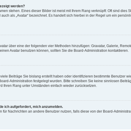
gezeigt werden?
men stehen. Eines dieser Bilder ist meist mit Ihrem Rang verknüpft: Oft sind dies S
auch als „Avatar“ bezeichnet. Es handelt sich hierbei in der Regel um ein persönl
 Avatar über eine der folgenden vier Methoden hinzufügen: Gravatar, Galerie, Rem
inen Avatar benutzen können, sollten Sie die Board-Administration kontaktieren.
iele Beiträge Sie bislang erstellt haben oder identifizieren bestimmte Benutzer
 Board-Administration festgelegt wurden. Bitte schreiben Sie keine sinnlosen Beit
wird Ihren Rang unter Umständen einfach wieder zurücksetzen.
rde ich aufgefordert, mich anzumelden.
ion für Nachrichten an andere Benutzer nutzen, falls diese von der Board-Administ