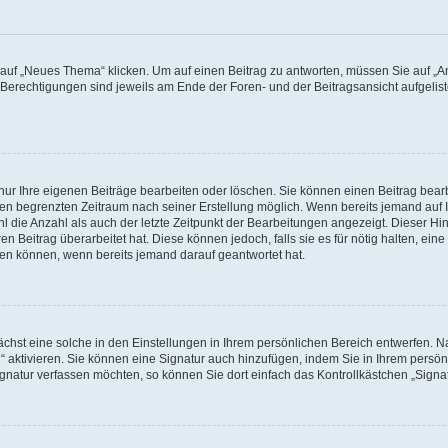
f „Neues Thema“ klicken. Um auf einen Beitrag zu antworten, müssen Sie auf „Ant
e Berechtigungen sind jeweils am Ende der Foren- und der Beitragsansicht aufgeliste
nur Ihre eigenen Beiträge bearbeiten oder löschen. Sie können einen Beitrag bear
nen begrenzten Zeitraum nach seiner Erstellung möglich. Wenn bereits jemand auf Ih
 die Anzahl als auch der letzte Zeitpunkt der Bearbeitungen angezeigt. Dieser Hi
 Beitrag überarbeitet hat. Diese können jedoch, falls sie es für nötig halten, eine 
hen können, wenn bereits jemand darauf geantwortet hat.
hst eine solche in den Einstellungen in Ihrem persönlichen Bereich entwerfen. Na
 aktivieren. Sie können eine Signatur auch hinzufügen, indem Sie in Ihrem persö
gnatur verfassen möchten, so können Sie dort einfach das Kontrollkästchen „Signa