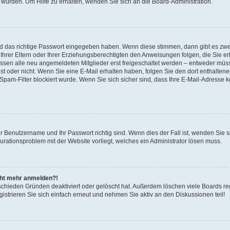
 wurden. Um Hilfe zu erhalten, wenden Sie sich an die Board-Administration.
nd das richtige Passwort eingegeben haben. Wenn diese stimmen, dann gibt es zw
Ihrer Eltern oder Ihrer Erziehungsberechtigten den Anweisungen folgen, die Sie erh
üssen alle neu angemeldeten Mitglieder erst freigeschaltet werden – entweder müsse
 ist oder nicht. Wenn Sie eine E-Mail erhalten haben, folgen Sie den dort enthalte
pam-Filter blockiert wurde. Wenn Sie sich sicher sind, dass Ihre E-Mail-Adresse 
hr Benutzername und Ihr Passwort richtig sind. Wenn dies der Fall ist, wenden Sie
gurationsproblem mit der Website vorliegt, welches ein Administrator lösen muss.
icht mehr anmelden?!
schieden Gründen deaktiviert oder gelöscht hat. Außerdem löschen viele Boards reg
strieren Sie sich einfach erneut und nehmen Sie aktiv an den Diskussionen teil!