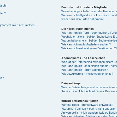
alsch!
Freunde und ignorierte Mitglieder
Wozu benötige ich die Listen der Freunde un
rden?
Wie kann ich Mitglieder zur Liste der Freund
wieder aus den Listen entfernen?
fgefordert, mich anzumelden.
Die Foren durchsuchen
Wie kann ich ein Forum oder mehrere For
Weshalb erhalte ich bei der Suche keine Er
Warum bekomme ich bei der Suche eine lee
Wie kann ich nach Mitgliedern suchen?
Wie kann ich meine eigenen Beiträge und T
Abonnements und Lesezeichen
Was ist der Unterschied zwischen einem L
Wie kann ich ein Lesezeichen auf ein Them
Wie kann ich ein Forum abonnieren?
Wie deaktiviere ich meine Abonnements?
gs?
Dateianhänge
Welche Dateianhänge sind in diesem Forum
Kann ich eine Übersicht all meiner Dateian
phpBB betreffende Fragen
Wer hat diese Forensoftware entwickelt?
Warum ist Funktion x oder y nicht enthalten
An wen soll ich mich wenden, falls es Besc
Wie kann ich einen Administrator des Board