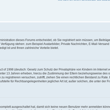
nistration dieses Forums entscheidet, ob Sie registriert sein müssen, um Beiträge z
ur Verfügung stehen: zum Beispiel Avatarbilder, Private Nachrichten, E-Mail-Versand
igt ist und Ihnen zahlreiche Vorteile bietet.
t of 1998 (deutsch: Gesetz zum Schutz der Privatsphäre von Kindern im Internet vo
unter 13 Jahren erheben, hierzu die Zustimmung der Eltern beziehungsweise des o
h zu registrieren versuchen, zutrifft, ziehen Sie einen rechtlichen Beistand zu Rat
stelle für Rechtsangelegenheiten jeglicher Art ist; außer solchen, die unter der 
.
 komplett ausgeschaltet hat, damit sich keine neuen Benutzer mehr anmelden könne