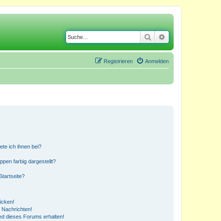
Suche
Erweiterte Suche
Registrieren
Anmelden
ete ich ihnen bei?
en farbig dargestellt?
tartseite?
icken!
 Nachrichten!
ed dieses Forums erhalten!