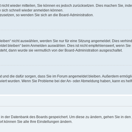
rt nicht wieder mitteilen, Sie können es jedoch zurücksetzen. Dies machen Sie, in
e sich schnell wieder anmelden können.
ckzusetzen, so wenden Sie sich an die Board-Administration.
ben“ nicht auswählen, werden Sie nur für eine Sitzung angemeldet. Dies verhinde
et bleiben“ beim Anmelden auswählen. Dies ist nicht empfehlenswert, wenn Sie s
steht, dann wurde sie vermutlich von der Board-Administration ausgeschaltet.
 hat und die dafür sorgen, dass Sie im Forum angemeldet bleiben. Außerdem ermögl
ktiviert wurden. Wenn Sie Probleme bei der An- oder Abmeldung haben, kann es hel
en in der Datenbank des Boards gespeichert. Um diese zu ändern, gehen Sie in den 
rt können Sie alle Ihre Einstellungen ändern.