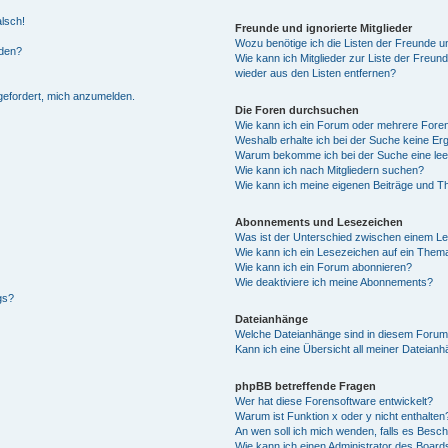
alsch!
Freunde und ignorierte Mitglieder
Wozu benötige ich die Listen der Freunde un
rden?
Wie kann ich Mitglieder zur Liste der Freund
wieder aus den Listen entfernen?
fgefordert, mich anzumelden.
Die Foren durchsuchen
Wie kann ich ein Forum oder mehrere For
Weshalb erhalte ich bei der Suche keine Er
Warum bekomme ich bei der Suche eine lee
Wie kann ich nach Mitgliedern suchen?
Wie kann ich meine eigenen Beiträge und T
Abonnements und Lesezeichen
Was ist der Unterschied zwischen einem L
Wie kann ich ein Lesezeichen auf ein Them
Wie kann ich ein Forum abonnieren?
Wie deaktiviere ich meine Abonnements?
gs?
Dateianhänge
Welche Dateianhänge sind in diesem Forum
Kann ich eine Übersicht all meiner Dateian
phpBB betreffende Fragen
Wer hat diese Forensoftware entwickelt?
Warum ist Funktion x oder y nicht enthalten
An wen soll ich mich wenden, falls es Besc
Wie kann ich einen Administrator des Board