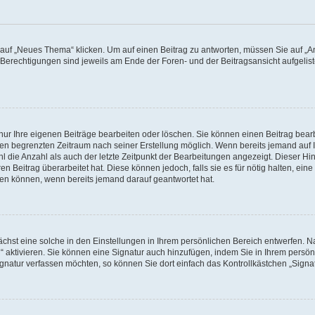
f „Neues Thema“ klicken. Um auf einen Beitrag zu antworten, müssen Sie auf „Ant
e Berechtigungen sind jeweils am Ende der Foren- und der Beitragsansicht aufgeliste
nur Ihre eigenen Beiträge bearbeiten oder löschen. Sie können einen Beitrag bear
nen begrenzten Zeitraum nach seiner Erstellung möglich. Wenn bereits jemand auf Ih
 die Anzahl als auch der letzte Zeitpunkt der Bearbeitungen angezeigt. Dieser Hi
 Beitrag überarbeitet hat. Diese können jedoch, falls sie es für nötig halten, eine 
hen können, wenn bereits jemand darauf geantwortet hat.
hst eine solche in den Einstellungen in Ihrem persönlichen Bereich entwerfen. Na
 aktivieren. Sie können eine Signatur auch hinzufügen, indem Sie in Ihrem persö
gnatur verfassen möchten, so können Sie dort einfach das Kontrollkästchen „Signa