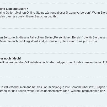
ine-Liste auftaucht?
 eine Option „Meinen Online-Status während dieser Sitzung verbergen“. Wenn Sie d
rden dann als unsichtbarer Besucher gezählt.
n Zeitzone. In diesem Fall sollten Sie im „Persönlichen Bereich“ die für Sie passend
 Sie noch nicht registriert sind, ist dies ein guter Grund, dies jetzt zu tun.
mer noch falsch!
ellt haben und die Zeit trotzdem noch falsch ist, geht die Uhr des Servers vermutlic
 installiert oder niemand hat das Forum bislang in Ihre Sprache übersetzt. Fragen 
t, würden wir uns freuen, wenn Sie es übersetzen würden. Weitere Informationen da