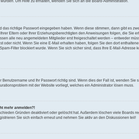
 wurden. Um Hilfe zu erhalten, wenden Sie sich an die Board-Administration.
nd das richtige Passwort eingegeben haben. Wenn diese stimmen, dann gibt es zw
Ihrer Eltern oder Ihrer Erziehungsberechtigten den Anweisungen folgen, die Sie erh
üssen alle neu angemeldeten Mitglieder erst freigeschaltet werden – entweder müsse
 ist oder nicht. Wenn Sie eine E-Mail erhalten haben, folgen Sie den dort enthalte
pam-Filter blockiert wurde. Wenn Sie sich sicher sind, dass Ihre E-Mail-Adresse 
hr Benutzername und Ihr Passwort richtig sind. Wenn dies der Fall ist, wenden Sie
gurationsproblem mit der Website vorliegt, welches ein Administrator lösen muss.
icht mehr anmelden?!
schieden Gründen deaktiviert oder gelöscht hat. Außerdem löschen viele Boards reg
strieren Sie sich einfach erneut und nehmen Sie aktiv an den Diskussionen teil!