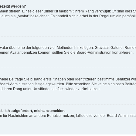
gezeigt werden?
men stehen. Eines dieser Bilder ist meist mit Ihrem Rang verknüpft: Oft sind dies S
auch als „Avatar“ bezeichnet. Es handelt sich hierbei in der Regel um ein persönl
 Avatar über eine der folgenden vier Methoden hinzufügen: Gravatar, Galerie, Rem
inen Avatar benutzen können, sollten Sie die Board-Administration kontaktieren.
iele Beiträge Sie bislang erstellt haben oder identifizieren bestimmte Benutzer
 Board-Administration festgelegt wurden. Bitte schreiben Sie keine sinnlosen Beit
wird Ihren Rang unter Umständen einfach wieder zurücksetzen.
rde ich aufgefordert, mich anzumelden.
ion für Nachrichten an andere Benutzer nutzen, falls diese von der Board-Administ