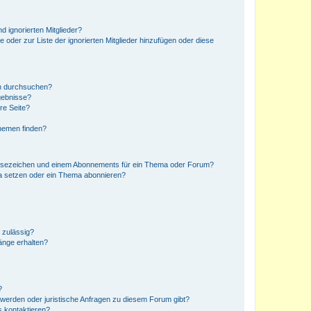
d ignorierten Mitglieder?
e oder zur Liste der ignorierten Mitglieder hinzufügen oder diese
en durchsuchen?
gebnisse?
re Seite?
hemen finden?
esezeichen und einem Abonnements für ein Thema oder Forum?
a setzen oder ein Thema abonnieren?
 zulässig?
hänge erhalten?
?
hwerden oder juristische Anfragen zu diesem Forum gibt?
s kontaktieren?