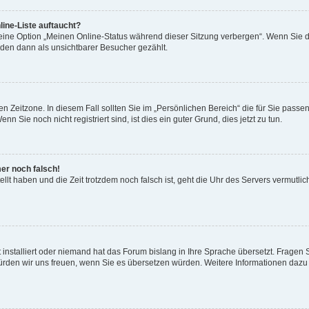
ine-Liste auftaucht?
 eine Option „Meinen Online-Status während dieser Sitzung verbergen“. Wenn Sie d
rden dann als unsichtbarer Besucher gezählt.
n Zeitzone. In diesem Fall sollten Sie im „Persönlichen Bereich“ die für Sie passend
 Sie noch nicht registriert sind, ist dies ein guter Grund, dies jetzt zu tun.
mer noch falsch!
ellt haben und die Zeit trotzdem noch falsch ist, geht die Uhr des Servers vermutlic
 installiert oder niemand hat das Forum bislang in Ihre Sprache übersetzt. Fragen 
t, würden wir uns freuen, wenn Sie es übersetzen würden. Weitere Informationen da