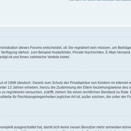
nistration dieses Forums entscheidet, ob Sie registriert sein müssen, um Beiträge z
ur Verfügung stehen: zum Beispiel Avatarbilder, Private Nachrichten, E-Mail-Versand
igt ist und Ihnen zahlreiche Vorteile bietet.
t of 1998 (deutsch: Gesetz zum Schutz der Privatsphäre von Kindern im Internet vo
unter 13 Jahren erheben, hierzu die Zustimmung der Eltern beziehungsweise des o
h zu registrieren versuchen, zutrifft, ziehen Sie einen rechtlichen Beistand zu Rat
stelle für Rechtsangelegenheiten jeglicher Art ist; außer solchen, die unter der 
.
 komplett ausgeschaltet hat, damit sich keine neuen Benutzer mehr anmelden könne