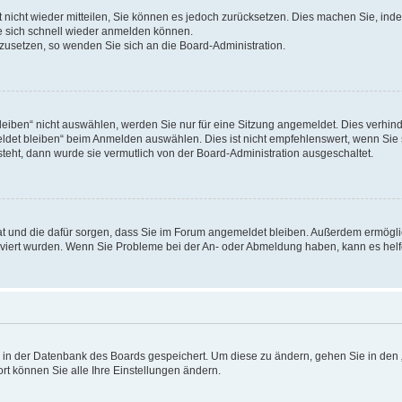
rt nicht wieder mitteilen, Sie können es jedoch zurücksetzen. Dies machen Sie, in
e sich schnell wieder anmelden können.
ckzusetzen, so wenden Sie sich an die Board-Administration.
ben“ nicht auswählen, werden Sie nur für eine Sitzung angemeldet. Dies verhinde
et bleiben“ beim Anmelden auswählen. Dies ist nicht empfehlenswert, wenn Sie s
steht, dann wurde sie vermutlich von der Board-Administration ausgeschaltet.
 hat und die dafür sorgen, dass Sie im Forum angemeldet bleiben. Außerdem ermögl
ktiviert wurden. Wenn Sie Probleme bei der An- oder Abmeldung haben, kann es hel
en in der Datenbank des Boards gespeichert. Um diese zu ändern, gehen Sie in den 
rt können Sie alle Ihre Einstellungen ändern.