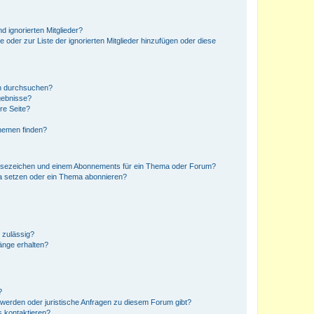
d ignorierten Mitglieder?
e oder zur Liste der ignorierten Mitglieder hinzufügen oder diese
en durchsuchen?
gebnisse?
re Seite?
hemen finden?
esezeichen und einem Abonnements für ein Thema oder Forum?
a setzen oder ein Thema abonnieren?
 zulässig?
hänge erhalten?
?
hwerden oder juristische Anfragen zu diesem Forum gibt?
s kontaktieren?