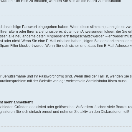
 wurden. Um Hilfe zu erhalten, wenden Sie sich an die Board-Administration.
nd das richtige Passwort eingegeben haben. Wenn diese stimmen, dann gibt es zw
Ihrer Eltern oder Ihrer Erziehungsberechtigten den Anweisungen folgen, die Sie erh
üssen alle neu angemeldeten Mitglieder erst freigeschaltet werden – entweder müsse
 ist oder nicht. Wenn Sie eine E-Mail erhalten haben, folgen Sie den dort enthalte
pam-Filter blockiert wurde. Wenn Sie sich sicher sind, dass Ihre E-Mail-Adresse 
hr Benutzername und Ihr Passwort richtig sind. Wenn dies der Fall ist, wenden Sie
gurationsproblem mit der Website vorliegt, welches ein Administrator lösen muss.
icht mehr anmelden?!
schieden Gründen deaktiviert oder gelöscht hat. Außerdem löschen viele Boards reg
strieren Sie sich einfach erneut und nehmen Sie aktiv an den Diskussionen teil!