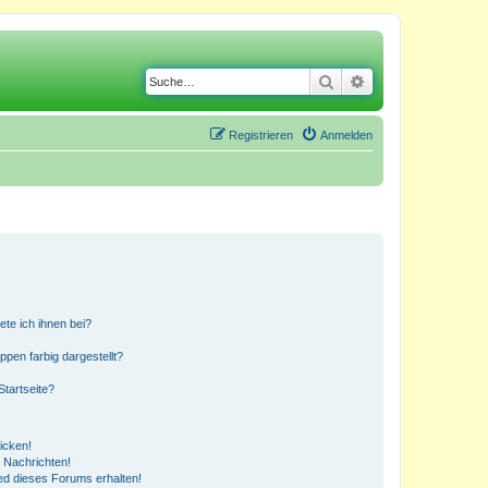
Suche
Erweiterte Suche
Registrieren
Anmelden
ete ich ihnen bei?
en farbig dargestellt?
tartseite?
icken!
 Nachrichten!
ed dieses Forums erhalten!