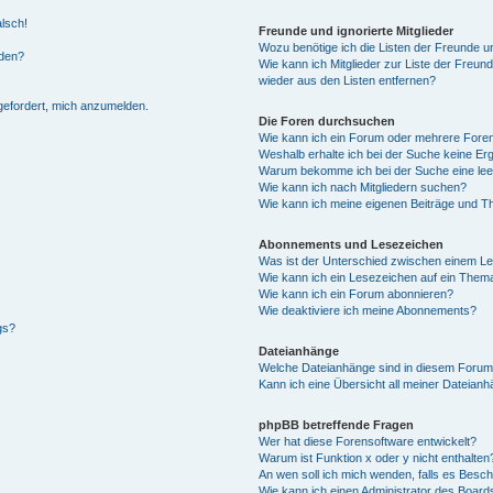
alsch!
Freunde und ignorierte Mitglieder
Wozu benötige ich die Listen der Freunde un
rden?
Wie kann ich Mitglieder zur Liste der Freund
wieder aus den Listen entfernen?
fgefordert, mich anzumelden.
Die Foren durchsuchen
Wie kann ich ein Forum oder mehrere For
Weshalb erhalte ich bei der Suche keine Er
Warum bekomme ich bei der Suche eine lee
Wie kann ich nach Mitgliedern suchen?
Wie kann ich meine eigenen Beiträge und T
Abonnements und Lesezeichen
Was ist der Unterschied zwischen einem L
Wie kann ich ein Lesezeichen auf ein Them
Wie kann ich ein Forum abonnieren?
Wie deaktiviere ich meine Abonnements?
gs?
Dateianhänge
Welche Dateianhänge sind in diesem Forum
Kann ich eine Übersicht all meiner Dateian
phpBB betreffende Fragen
Wer hat diese Forensoftware entwickelt?
Warum ist Funktion x oder y nicht enthalten
An wen soll ich mich wenden, falls es Besc
Wie kann ich einen Administrator des Board