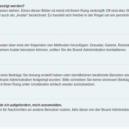
gezeigt werden?
men stehen. Eines dieser Bilder ist meist mit Ihrem Rang verknüpft: Oft sind dies S
auch als „Avatar“ bezeichnet. Es handelt sich hierbei in der Regel um ein persönl
 Avatar über eine der folgenden vier Methoden hinzufügen: Gravatar, Galerie, Rem
inen Avatar benutzen können, sollten Sie die Board-Administration kontaktieren.
iele Beiträge Sie bislang erstellt haben oder identifizieren bestimmte Benutzer
 Board-Administration festgelegt wurden. Bitte schreiben Sie keine sinnlosen Beit
wird Ihren Rang unter Umständen einfach wieder zurücksetzen.
rde ich aufgefordert, mich anzumelden.
ion für Nachrichten an andere Benutzer nutzen, falls diese von der Board-Administ