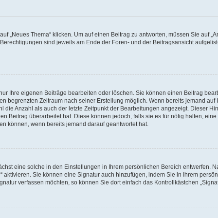
f „Neues Thema“ klicken. Um auf einen Beitrag zu antworten, müssen Sie auf „Ant
e Berechtigungen sind jeweils am Ende der Foren- und der Beitragsansicht aufgeliste
nur Ihre eigenen Beiträge bearbeiten oder löschen. Sie können einen Beitrag bear
nen begrenzten Zeitraum nach seiner Erstellung möglich. Wenn bereits jemand auf Ih
 die Anzahl als auch der letzte Zeitpunkt der Bearbeitungen angezeigt. Dieser Hi
 Beitrag überarbeitet hat. Diese können jedoch, falls sie es für nötig halten, eine 
hen können, wenn bereits jemand darauf geantwortet hat.
hst eine solche in den Einstellungen in Ihrem persönlichen Bereich entwerfen. Na
 aktivieren. Sie können eine Signatur auch hinzufügen, indem Sie in Ihrem persö
gnatur verfassen möchten, so können Sie dort einfach das Kontrollkästchen „Signa