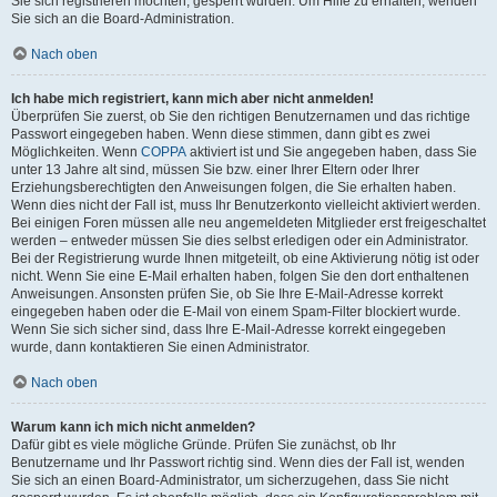
Sie sich registrieren möchten, gesperrt wurden. Um Hilfe zu erhalten, wenden
Sie sich an die Board-Administration.
Nach oben
Ich habe mich registriert, kann mich aber nicht anmelden!
Überprüfen Sie zuerst, ob Sie den richtigen Benutzernamen und das richtige
Passwort eingegeben haben. Wenn diese stimmen, dann gibt es zwei
Möglichkeiten. Wenn
COPPA
aktiviert ist und Sie angegeben haben, dass Sie
unter 13 Jahre alt sind, müssen Sie bzw. einer Ihrer Eltern oder Ihrer
Erziehungsberechtigten den Anweisungen folgen, die Sie erhalten haben.
Wenn dies nicht der Fall ist, muss Ihr Benutzerkonto vielleicht aktiviert werden.
Bei einigen Foren müssen alle neu angemeldeten Mitglieder erst freigeschaltet
werden – entweder müssen Sie dies selbst erledigen oder ein Administrator.
Bei der Registrierung wurde Ihnen mitgeteilt, ob eine Aktivierung nötig ist oder
nicht. Wenn Sie eine E-Mail erhalten haben, folgen Sie den dort enthaltenen
Anweisungen. Ansonsten prüfen Sie, ob Sie Ihre E-Mail-Adresse korrekt
eingegeben haben oder die E-Mail von einem Spam-Filter blockiert wurde.
Wenn Sie sich sicher sind, dass Ihre E-Mail-Adresse korrekt eingegeben
wurde, dann kontaktieren Sie einen Administrator.
Nach oben
Warum kann ich mich nicht anmelden?
Dafür gibt es viele mögliche Gründe. Prüfen Sie zunächst, ob Ihr
Benutzername und Ihr Passwort richtig sind. Wenn dies der Fall ist, wenden
Sie sich an einen Board-Administrator, um sicherzugehen, dass Sie nicht