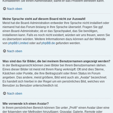
Kontaktieren Sie einen Administrator, damit er das Problem beheben kann.
Nach oben
Meine Sprache steht auf diesem Board nicht zur Auswahl!
Meist hat die Board-Administration entweder Ihre Sprache nicht installiert oder
niemand hat das Forum bislang in Ihre Sprache übersetzt. Fragen Sie ggf.
einen Board-Administrator, ob er das Sprachpaket, das Sie benötigen,
installieren kann. Falls es noch nicht existiert, würden wir uns freuen, wenn Sie
es übersetzen würden. Weitere Informationen dazu können auf der Website
von
phpBB Limited
oder auf
phpBB.de
gefunden werden.
Nach oben
Was sind das für Bilder, die bei meinem Benutzernamen angezeigt werden?
In der Beitragsansicht können zwei Bilder bei Ihrem Benutzernamen stehen.
Eines dieser Bilder ist meist mit Ihrem Rang verknüpft: Oft sind dies Sterne,
Kästchen oder Punkte, die Ihre Beitragszahl oder Ihren Status im Forum
angeben. Das andere, meist größere, Bild wird auch als „Avatar“ bezeichnet.
Es handelt sich hierbei in der Regel um ein persönliches Bild, welches von
Benutzer zu Benutzer unterschiedlich ist.
Nach oben
Wie verwende ich einen Avatar?
In Ihrem persönlichen Bereich können Sie unter „Profil“ einen Avatar über eine
der folgenden vier Methoden hinzufügen: Gravatar, Galerie, Remote oder