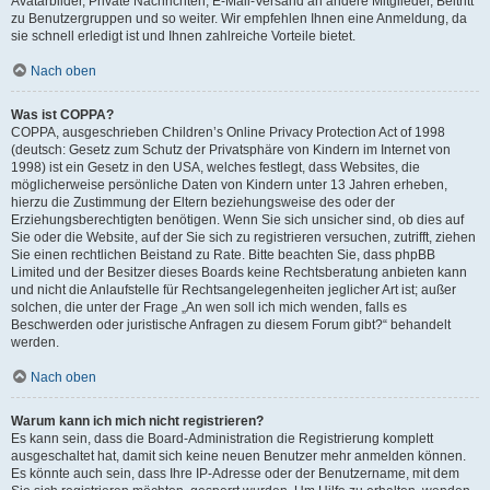
Avatarbilder, Private Nachrichten, E-Mail-Versand an andere Mitglieder, Beitritt
zu Benutzergruppen und so weiter. Wir empfehlen Ihnen eine Anmeldung, da
sie schnell erledigt ist und Ihnen zahlreiche Vorteile bietet.
Nach oben
Was ist COPPA?
COPPA, ausgeschrieben Children’s Online Privacy Protection Act of 1998
(deutsch: Gesetz zum Schutz der Privatsphäre von Kindern im Internet von
1998) ist ein Gesetz in den USA, welches festlegt, dass Websites, die
möglicherweise persönliche Daten von Kindern unter 13 Jahren erheben,
hierzu die Zustimmung der Eltern beziehungsweise des oder der
Erziehungsberechtigten benötigen. Wenn Sie sich unsicher sind, ob dies auf
Sie oder die Website, auf der Sie sich zu registrieren versuchen, zutrifft, ziehen
Sie einen rechtlichen Beistand zu Rate. Bitte beachten Sie, dass phpBB
Limited und der Besitzer dieses Boards keine Rechtsberatung anbieten kann
und nicht die Anlaufstelle für Rechtsangelegenheiten jeglicher Art ist; außer
solchen, die unter der Frage „An wen soll ich mich wenden, falls es
Beschwerden oder juristische Anfragen zu diesem Forum gibt?“ behandelt
werden.
Nach oben
Warum kann ich mich nicht registrieren?
Es kann sein, dass die Board-Administration die Registrierung komplett
ausgeschaltet hat, damit sich keine neuen Benutzer mehr anmelden können.
Es könnte auch sein, dass Ihre IP-Adresse oder der Benutzername, mit dem