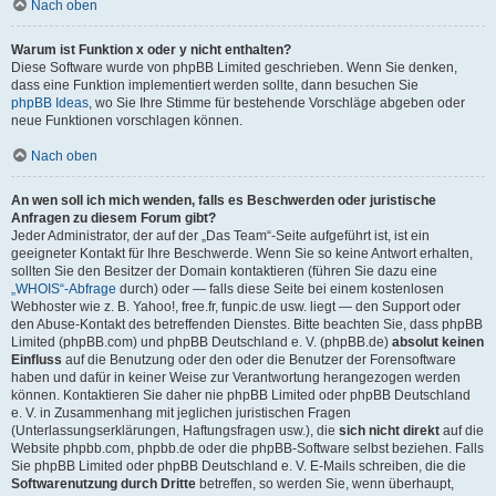
Nach oben
Warum ist Funktion x oder y nicht enthalten?
Diese Software wurde von phpBB Limited geschrieben. Wenn Sie denken,
dass eine Funktion implementiert werden sollte, dann besuchen Sie
phpBB Ideas
, wo Sie Ihre Stimme für bestehende Vorschläge abgeben oder
neue Funktionen vorschlagen können.
Nach oben
An wen soll ich mich wenden, falls es Beschwerden oder juristische
Anfragen zu diesem Forum gibt?
Jeder Administrator, der auf der „Das Team“-Seite aufgeführt ist, ist ein
geeigneter Kontakt für Ihre Beschwerde. Wenn Sie so keine Antwort erhalten,
sollten Sie den Besitzer der Domain kontaktieren (führen Sie dazu eine
„WHOIS“-Abfrage
durch) oder — falls diese Seite bei einem kostenlosen
Webhoster wie z. B. Yahoo!, free.fr, funpic.de usw. liegt — den Support oder
den Abuse-Kontakt des betreffenden Dienstes. Bitte beachten Sie, dass phpBB
Limited (phpBB.com) und phpBB Deutschland e. V. (phpBB.de)
absolut keinen
Einfluss
auf die Benutzung oder den oder die Benutzer der Forensoftware
haben und dafür in keiner Weise zur Verantwortung herangezogen werden
können. Kontaktieren Sie daher nie phpBB Limited oder phpBB Deutschland
e. V. in Zusammenhang mit jeglichen juristischen Fragen
(Unterlassungserklärungen, Haftungsfragen usw.), die
sich nicht direkt
auf die
Website phpbb.com, phpbb.de oder die phpBB-Software selbst beziehen. Falls
Sie phpBB Limited oder phpBB Deutschland e. V. E-Mails schreiben, die die
Softwarenutzung durch Dritte
betreffen, so werden Sie, wenn überhaupt,