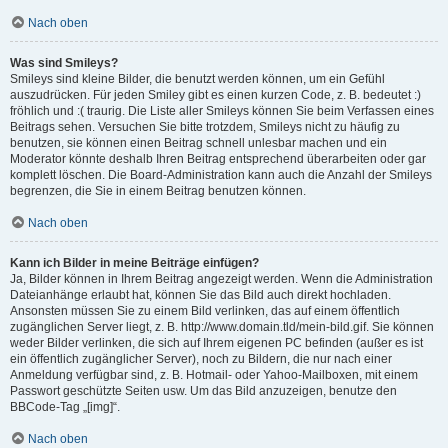
Nach oben
Was sind Smileys?
Smileys sind kleine Bilder, die benutzt werden können, um ein Gefühl
auszudrücken. Für jeden Smiley gibt es einen kurzen Code, z. B. bedeutet :)
fröhlich und :( traurig. Die Liste aller Smileys können Sie beim Verfassen eines
Beitrags sehen. Versuchen Sie bitte trotzdem, Smileys nicht zu häufig zu
benutzen, sie können einen Beitrag schnell unlesbar machen und ein
Moderator könnte deshalb Ihren Beitrag entsprechend überarbeiten oder gar
komplett löschen. Die Board-Administration kann auch die Anzahl der Smileys
begrenzen, die Sie in einem Beitrag benutzen können.
Nach oben
Kann ich Bilder in meine Beiträge einfügen?
Ja, Bilder können in Ihrem Beitrag angezeigt werden. Wenn die Administration
Dateianhänge erlaubt hat, können Sie das Bild auch direkt hochladen.
Ansonsten müssen Sie zu einem Bild verlinken, das auf einem öffentlich
zugänglichen Server liegt, z. B. http://www.domain.tld/mein-bild.gif. Sie können
weder Bilder verlinken, die sich auf Ihrem eigenen PC befinden (außer es ist
ein öffentlich zugänglicher Server), noch zu Bildern, die nur nach einer
Anmeldung verfügbar sind, z. B. Hotmail- oder Yahoo-Mailboxen, mit einem
Passwort geschützte Seiten usw. Um das Bild anzuzeigen, benutze den
BBCode-Tag „[img]“.
Nach oben