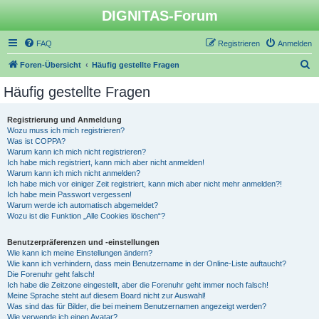
DIGNITAS-Forum
FAQ
Registrieren
Anmelden
S
Foren-Übersicht
Häufig gestellte Fragen
u
Häufig gestellte Fragen
c
h
Registrierung und Anmeldung
Wozu muss ich mich registrieren?
e
Was ist COPPA?
Warum kann ich mich nicht registrieren?
Ich habe mich registriert, kann mich aber nicht anmelden!
Warum kann ich mich nicht anmelden?
Ich habe mich vor einiger Zeit registriert, kann mich aber nicht mehr anmelden?!
Ich habe mein Passwort vergessen!
Warum werde ich automatisch abgemeldet?
Wozu ist die Funktion „Alle Cookies löschen“?
Benutzerpräferenzen und -einstellungen
Wie kann ich meine Einstellungen ändern?
Wie kann ich verhindern, dass mein Benutzername in der Online-Liste auftaucht?
Die Forenuhr geht falsch!
Ich habe die Zeitzone eingestellt, aber die Forenuhr geht immer noch falsch!
Meine Sprache steht auf diesem Board nicht zur Auswahl!
Was sind das für Bilder, die bei meinem Benutzernamen angezeigt werden?
Wie verwende ich einen Avatar?