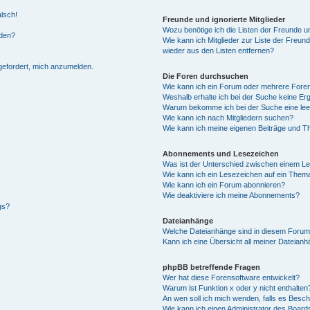
alsch!
Freunde und ignorierte Mitglieder
Wozu benötige ich die Listen der Freunde un
rden?
Wie kann ich Mitglieder zur Liste der Freund
wieder aus den Listen entfernen?
fgefordert, mich anzumelden.
Die Foren durchsuchen
Wie kann ich ein Forum oder mehrere For
Weshalb erhalte ich bei der Suche keine Er
Warum bekomme ich bei der Suche eine lee
Wie kann ich nach Mitgliedern suchen?
Wie kann ich meine eigenen Beiträge und T
Abonnements und Lesezeichen
Was ist der Unterschied zwischen einem L
Wie kann ich ein Lesezeichen auf ein Them
Wie kann ich ein Forum abonnieren?
Wie deaktiviere ich meine Abonnements?
gs?
Dateianhänge
Welche Dateianhänge sind in diesem Forum
Kann ich eine Übersicht all meiner Dateian
phpBB betreffende Fragen
Wer hat diese Forensoftware entwickelt?
Warum ist Funktion x oder y nicht enthalten
An wen soll ich mich wenden, falls es Besc
Wie kann ich einen Administrator des Board