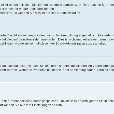
rt nicht wieder mitteilen, Sie können es jedoch zurücksetzen. Dies machen Sie, in
e sich schnell wieder anmelden können.
ckzusetzen, so wenden Sie sich an die Board-Administration.
ben“ nicht auswählen, werden Sie nur für eine Sitzung angemeldet. Dies verhinde
et bleiben“ beim Anmelden auswählen. Dies ist nicht empfehlenswert, wenn Sie s
steht, dann wurde sie vermutlich von der Board-Administration ausgeschaltet.
 hat und die dafür sorgen, dass Sie im Forum angemeldet bleiben. Außerdem ermögl
ktiviert wurden. Wenn Sie Probleme bei der An- oder Abmeldung haben, kann es hel
en in der Datenbank des Boards gespeichert. Um diese zu ändern, gehen Sie in den 
rt können Sie alle Ihre Einstellungen ändern.