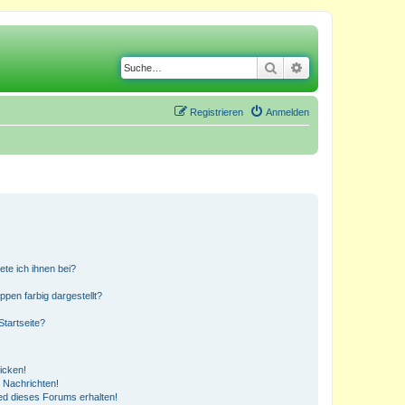
Suche
Erweiterte Suche
Registrieren
Anmelden
ete ich ihnen bei?
en farbig dargestellt?
tartseite?
icken!
 Nachrichten!
ed dieses Forums erhalten!