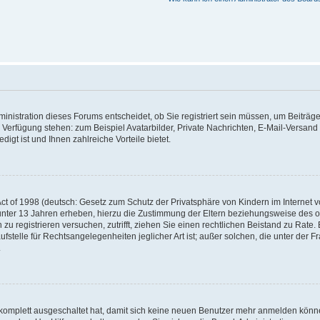
nistration dieses Forums entscheidet, ob Sie registriert sein müssen, um Beiträge z
ur Verfügung stehen: zum Beispiel Avatarbilder, Private Nachrichten, E-Mail-Versand
igt ist und Ihnen zahlreiche Vorteile bietet.
t of 1998 (deutsch: Gesetz zum Schutz der Privatsphäre von Kindern im Internet vo
unter 13 Jahren erheben, hierzu die Zustimmung der Eltern beziehungsweise des o
h zu registrieren versuchen, zutrifft, ziehen Sie einen rechtlichen Beistand zu Rat
stelle für Rechtsangelegenheiten jeglicher Art ist; außer solchen, die unter der 
.
 komplett ausgeschaltet hat, damit sich keine neuen Benutzer mehr anmelden könne