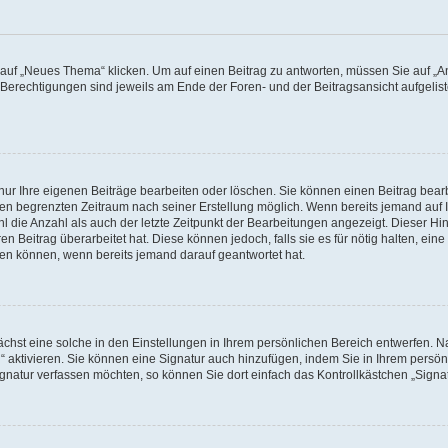
f „Neues Thema“ klicken. Um auf einen Beitrag zu antworten, müssen Sie auf „Ant
e Berechtigungen sind jeweils am Ende der Foren- und der Beitragsansicht aufgeliste
nur Ihre eigenen Beiträge bearbeiten oder löschen. Sie können einen Beitrag bear
nen begrenzten Zeitraum nach seiner Erstellung möglich. Wenn bereits jemand auf Ih
 die Anzahl als auch der letzte Zeitpunkt der Bearbeitungen angezeigt. Dieser Hi
 Beitrag überarbeitet hat. Diese können jedoch, falls sie es für nötig halten, eine 
hen können, wenn bereits jemand darauf geantwortet hat.
hst eine solche in den Einstellungen in Ihrem persönlichen Bereich entwerfen. Na
 aktivieren. Sie können eine Signatur auch hinzufügen, indem Sie in Ihrem persö
gnatur verfassen möchten, so können Sie dort einfach das Kontrollkästchen „Signa