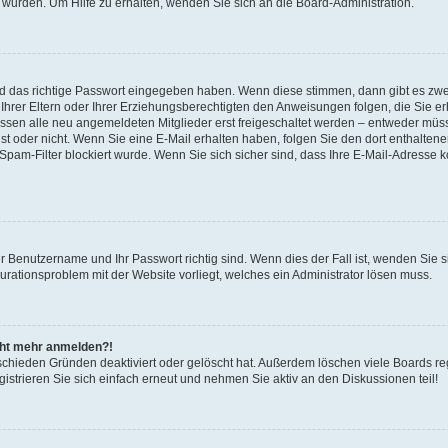
 wurden. Um Hilfe zu erhalten, wenden Sie sich an die Board-Administration.
nd das richtige Passwort eingegeben haben. Wenn diese stimmen, dann gibt es zw
Ihrer Eltern oder Ihrer Erziehungsberechtigten den Anweisungen folgen, die Sie erh
üssen alle neu angemeldeten Mitglieder erst freigeschaltet werden – entweder müsse
 ist oder nicht. Wenn Sie eine E-Mail erhalten haben, folgen Sie den dort enthalte
pam-Filter blockiert wurde. Wenn Sie sich sicher sind, dass Ihre E-Mail-Adresse 
hr Benutzername und Ihr Passwort richtig sind. Wenn dies der Fall ist, wenden Sie
gurationsproblem mit der Website vorliegt, welches ein Administrator lösen muss.
icht mehr anmelden?!
schieden Gründen deaktiviert oder gelöscht hat. Außerdem löschen viele Boards reg
strieren Sie sich einfach erneut und nehmen Sie aktiv an den Diskussionen teil!