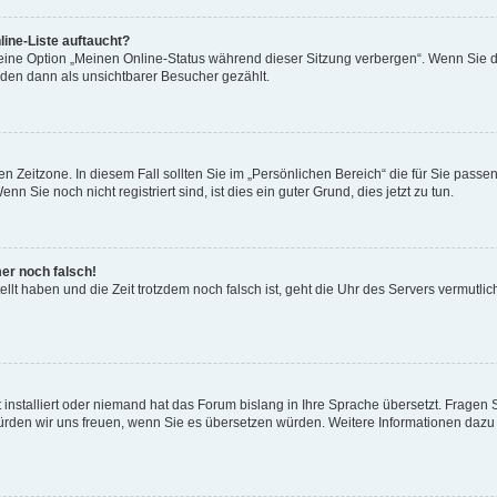
ine-Liste auftaucht?
 eine Option „Meinen Online-Status während dieser Sitzung verbergen“. Wenn Sie d
rden dann als unsichtbarer Besucher gezählt.
n Zeitzone. In diesem Fall sollten Sie im „Persönlichen Bereich“ die für Sie passend
 Sie noch nicht registriert sind, ist dies ein guter Grund, dies jetzt zu tun.
mer noch falsch!
ellt haben und die Zeit trotzdem noch falsch ist, geht die Uhr des Servers vermutlic
 installiert oder niemand hat das Forum bislang in Ihre Sprache übersetzt. Fragen 
t, würden wir uns freuen, wenn Sie es übersetzen würden. Weitere Informationen da