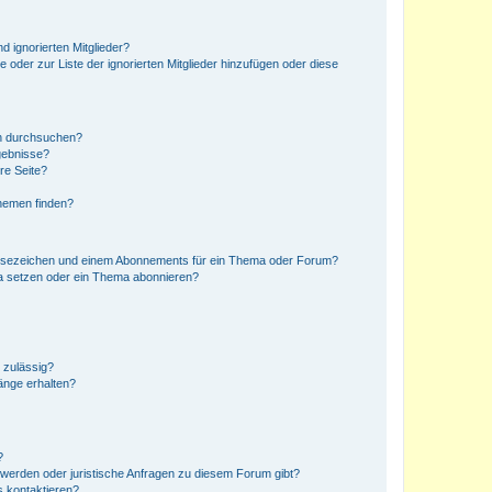
d ignorierten Mitglieder?
e oder zur Liste der ignorierten Mitglieder hinzufügen oder diese
en durchsuchen?
gebnisse?
re Seite?
hemen finden?
esezeichen und einem Abonnements für ein Thema oder Forum?
a setzen oder ein Thema abonnieren?
 zulässig?
hänge erhalten?
?
hwerden oder juristische Anfragen zu diesem Forum gibt?
s kontaktieren?