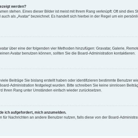
gezeigt werden?
men stehen. Eines dieser Bilder ist meist mit Ihrem Rang verknüpft: Oft sind dies S
auch als „Avatar“ bezeichnet. Es handelt sich hierbei in der Regel um ein persönl
 Avatar über eine der folgenden vier Methoden hinzufügen: Gravatar, Galerie, Rem
inen Avatar benutzen können, sollten Sie die Board-Administration kontaktieren.
iele Beiträge Sie bislang erstellt haben oder identifizieren bestimmte Benutzer
 Board-Administration festgelegt wurden. Bitte schreiben Sie keine sinnlosen Beit
wird Ihren Rang unter Umständen einfach wieder zurücksetzen.
rde ich aufgefordert, mich anzumelden.
ion für Nachrichten an andere Benutzer nutzen, falls diese von der Board-Administ