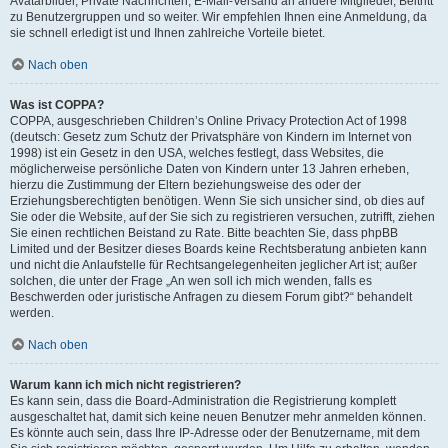
Avatarbilder, Private Nachrichten, E-Mail-Versand an andere Mitglieder, Beitritt
zu Benutzergruppen und so weiter. Wir empfehlen Ihnen eine Anmeldung, da
sie schnell erledigt ist und Ihnen zahlreiche Vorteile bietet.
Nach oben
Was ist COPPA?
COPPA, ausgeschrieben Children’s Online Privacy Protection Act of 1998
(deutsch: Gesetz zum Schutz der Privatsphäre von Kindern im Internet von
1998) ist ein Gesetz in den USA, welches festlegt, dass Websites, die
möglicherweise persönliche Daten von Kindern unter 13 Jahren erheben,
hierzu die Zustimmung der Eltern beziehungsweise des oder der
Erziehungsberechtigten benötigen. Wenn Sie sich unsicher sind, ob dies auf
Sie oder die Website, auf der Sie sich zu registrieren versuchen, zutrifft, ziehen
Sie einen rechtlichen Beistand zu Rate. Bitte beachten Sie, dass phpBB
Limited und der Besitzer dieses Boards keine Rechtsberatung anbieten kann
und nicht die Anlaufstelle für Rechtsangelegenheiten jeglicher Art ist; außer
solchen, die unter der Frage „An wen soll ich mich wenden, falls es
Beschwerden oder juristische Anfragen zu diesem Forum gibt?“ behandelt
werden.
Nach oben
Warum kann ich mich nicht registrieren?
Es kann sein, dass die Board-Administration die Registrierung komplett
ausgeschaltet hat, damit sich keine neuen Benutzer mehr anmelden können.
Es könnte auch sein, dass Ihre IP-Adresse oder der Benutzername, mit dem