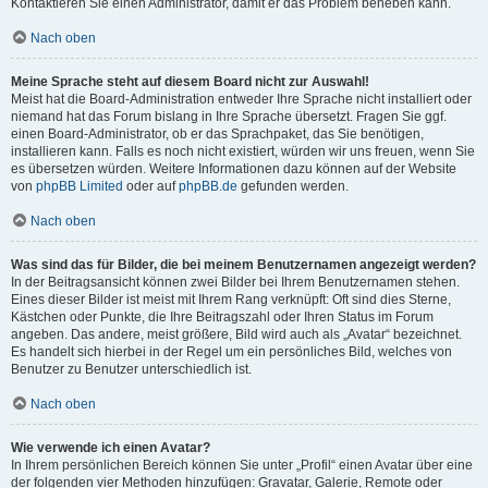
Kontaktieren Sie einen Administrator, damit er das Problem beheben kann.
Nach oben
Meine Sprache steht auf diesem Board nicht zur Auswahl!
Meist hat die Board-Administration entweder Ihre Sprache nicht installiert oder
niemand hat das Forum bislang in Ihre Sprache übersetzt. Fragen Sie ggf.
einen Board-Administrator, ob er das Sprachpaket, das Sie benötigen,
installieren kann. Falls es noch nicht existiert, würden wir uns freuen, wenn Sie
es übersetzen würden. Weitere Informationen dazu können auf der Website
von
phpBB Limited
oder auf
phpBB.de
gefunden werden.
Nach oben
Was sind das für Bilder, die bei meinem Benutzernamen angezeigt werden?
In der Beitragsansicht können zwei Bilder bei Ihrem Benutzernamen stehen.
Eines dieser Bilder ist meist mit Ihrem Rang verknüpft: Oft sind dies Sterne,
Kästchen oder Punkte, die Ihre Beitragszahl oder Ihren Status im Forum
angeben. Das andere, meist größere, Bild wird auch als „Avatar“ bezeichnet.
Es handelt sich hierbei in der Regel um ein persönliches Bild, welches von
Benutzer zu Benutzer unterschiedlich ist.
Nach oben
Wie verwende ich einen Avatar?
In Ihrem persönlichen Bereich können Sie unter „Profil“ einen Avatar über eine
der folgenden vier Methoden hinzufügen: Gravatar, Galerie, Remote oder