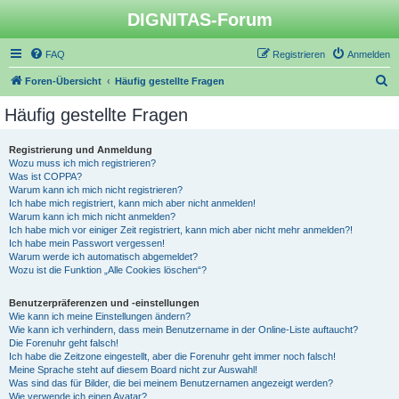
DIGNITAS-Forum
FAQ
Registrieren
Anmelden
S
Foren-Übersicht
Häufig gestellte Fragen
u
Häufig gestellte Fragen
c
h
Registrierung und Anmeldung
Wozu muss ich mich registrieren?
e
Was ist COPPA?
Warum kann ich mich nicht registrieren?
Ich habe mich registriert, kann mich aber nicht anmelden!
Warum kann ich mich nicht anmelden?
Ich habe mich vor einiger Zeit registriert, kann mich aber nicht mehr anmelden?!
Ich habe mein Passwort vergessen!
Warum werde ich automatisch abgemeldet?
Wozu ist die Funktion „Alle Cookies löschen“?
Benutzerpräferenzen und -einstellungen
Wie kann ich meine Einstellungen ändern?
Wie kann ich verhindern, dass mein Benutzername in der Online-Liste auftaucht?
Die Forenuhr geht falsch!
Ich habe die Zeitzone eingestellt, aber die Forenuhr geht immer noch falsch!
Meine Sprache steht auf diesem Board nicht zur Auswahl!
Was sind das für Bilder, die bei meinem Benutzernamen angezeigt werden?
Wie verwende ich einen Avatar?