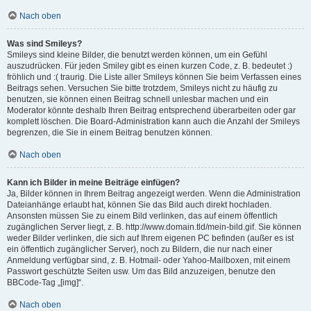
Nach oben
Was sind Smileys?
Smileys sind kleine Bilder, die benutzt werden können, um ein Gefühl
auszudrücken. Für jeden Smiley gibt es einen kurzen Code, z. B. bedeutet :)
fröhlich und :( traurig. Die Liste aller Smileys können Sie beim Verfassen eines
Beitrags sehen. Versuchen Sie bitte trotzdem, Smileys nicht zu häufig zu
benutzen, sie können einen Beitrag schnell unlesbar machen und ein
Moderator könnte deshalb Ihren Beitrag entsprechend überarbeiten oder gar
komplett löschen. Die Board-Administration kann auch die Anzahl der Smileys
begrenzen, die Sie in einem Beitrag benutzen können.
Nach oben
Kann ich Bilder in meine Beiträge einfügen?
Ja, Bilder können in Ihrem Beitrag angezeigt werden. Wenn die Administration
Dateianhänge erlaubt hat, können Sie das Bild auch direkt hochladen.
Ansonsten müssen Sie zu einem Bild verlinken, das auf einem öffentlich
zugänglichen Server liegt, z. B. http://www.domain.tld/mein-bild.gif. Sie können
weder Bilder verlinken, die sich auf Ihrem eigenen PC befinden (außer es ist
ein öffentlich zugänglicher Server), noch zu Bildern, die nur nach einer
Anmeldung verfügbar sind, z. B. Hotmail- oder Yahoo-Mailboxen, mit einem
Passwort geschützte Seiten usw. Um das Bild anzuzeigen, benutze den
BBCode-Tag „[img]“.
Nach oben