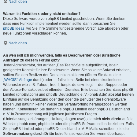
Nach oben
Warum ist Funktion x oder y nicht enthalten?
Diese Software wurde von phpBB Limited geschrieben. Wenn Sie denken,
dass eine Funktion implementiert werden sollte, dann besuchen Sie
phpBB Ideas
, wo Sie Ihre Stimme für bestehende Vorschläge abgeben oder
neue Funktionen vorschlagen können.
Nach oben
An wen soll ich mich wenden, falls es Beschwerden oder juristische
Anfragen zu diesem Forum gibt?
Jeder Administrator, der auf der „Das Team“-Seite aufgeführt ist, ist ein
geeigneter Kontakt für Ihre Beschwerde. Wenn Sie so keine Antwort erhalten,
sollten Sie den Besitzer der Domain kontaktieren (führen Sie dazu eine
„WHOIS“-Abfrage
durch) oder — falls diese Seite bei einem kostenlosen
Webhoster wie z. B. Yahoo!, free.fr, funpic.de usw. liegt — den Support oder
den Abuse-Kontakt des betreffenden Dienstes. Bitte beachten Sie, dass phpBB
Limited (phpBB.com) und phpBB Deutschland e. V. (phpBB.de)
absolut keinen
Einfluss
auf die Benutzung oder den oder die Benutzer der Forensoftware
haben und dafür in keiner Weise zur Verantwortung herangezogen werden
können. Kontaktieren Sie daher nie phpBB Limited oder phpBB Deutschland
e. V. in Zusammenhang mit jeglichen juristischen Fragen
(Unterlassungserklärungen, Haftungsfragen usw.), die
sich nicht direkt
auf die
Website phpbb.com, phpbb.de oder die phpBB-Software selbst beziehen. Falls
Sie phpBB Limited oder phpBB Deutschland e. V. E-Mails schreiben, die die
Softwarenutzung durch Dritte
betreffen, so werden Sie, wenn überhaupt,