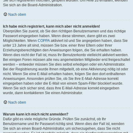
Sie sich registrieren möchten, gesperrt wurden. Um Hilfe zu erhalten, wenden
Sie sich an die Board-Administration.
Nach oben
Ich habe mich registriert, kann mich aber nicht anmelden!
Überprüfen Sie zuerst, ob Sie den richtigen Benutzernamen und das richtige
Passwort eingegeben haben. Wenn diese stimmen, dann gibt es zwei
Möglichkeiten. Wenn
COPPA
aktiviert ist und Sie angegeben haben, dass Sie
unter 13 Jahre alt sind, müssen Sie bzw. einer Ihrer Eltern oder Ihrer
Erziehungsberechtigten den Anweisungen folgen, die Sie erhalten haben.
Wenn dies nicht der Fall ist, muss Ihr Benutzerkonto vielleicht aktiviert werden.
Bei einigen Foren müssen alle neu angemeldeten Mitglieder erst freigeschaltet
werden – entweder müssen Sie dies selbst erledigen oder ein Administrator.
Bei der Registrierung wurde Ihnen mitgeteilt, ob eine Aktivierung nötig ist oder
nicht. Wenn Sie eine E-Mail erhalten haben, folgen Sie den dort enthaltenen
Anweisungen. Ansonsten prüfen Sie, ob Sie Ihre E-Mail-Adresse korrekt
eingegeben haben oder die E-Mail von einem Spam-Filter blockiert wurde.
Wenn Sie sich sicher sind, dass Ihre E-Mail-Adresse korrekt eingegeben
wurde, dann kontaktieren Sie einen Administrator.
Nach oben
Warum kann ich mich nicht anmelden?
Dafür gibt es viele mögliche Gründe. Prüfen Sie zunächst, ob Ihr
Benutzername und Ihr Passwort richtig sind. Wenn dies der Fall ist, wenden
Sie sich an einen Board-Administrator, um sicherzugehen, dass Sie nicht