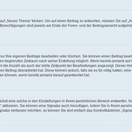
f „Neues Thema“ klicken. Um auf einen Beitrag zu antworten, müssen Sie auf „Ant
e Berechtigungen sind jeweils am Ende der Foren- und der Beitragsansicht aufgeliste
nur Ihre eigenen Beiträge bearbeiten oder löschen. Sie können einen Beitrag bear
nen begrenzten Zeitraum nach seiner Erstellung möglich. Wenn bereits jemand auf Ih
 die Anzahl als auch der letzte Zeitpunkt der Bearbeitungen angezeigt. Dieser Hi
 Beitrag überarbeitet hat. Diese können jedoch, falls sie es für nötig halten, eine 
hen können, wenn bereits jemand darauf geantwortet hat.
hst eine solche in den Einstellungen in Ihrem persönlichen Bereich entwerfen. Na
 aktivieren. Sie können eine Signatur auch hinzufügen, indem Sie in Ihrem persö
gnatur verfassen möchten, so können Sie dort einfach das Kontrollkästchen „Signa