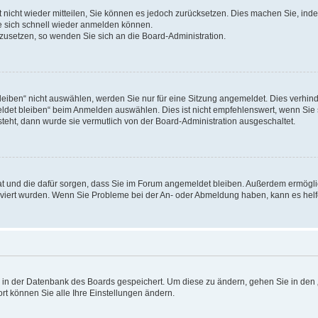
rt nicht wieder mitteilen, Sie können es jedoch zurücksetzen. Dies machen Sie, in
e sich schnell wieder anmelden können.
ckzusetzen, so wenden Sie sich an die Board-Administration.
ben“ nicht auswählen, werden Sie nur für eine Sitzung angemeldet. Dies verhinde
et bleiben“ beim Anmelden auswählen. Dies ist nicht empfehlenswert, wenn Sie s
steht, dann wurde sie vermutlich von der Board-Administration ausgeschaltet.
 hat und die dafür sorgen, dass Sie im Forum angemeldet bleiben. Außerdem ermögl
ktiviert wurden. Wenn Sie Probleme bei der An- oder Abmeldung haben, kann es hel
en in der Datenbank des Boards gespeichert. Um diese zu ändern, gehen Sie in den 
rt können Sie alle Ihre Einstellungen ändern.