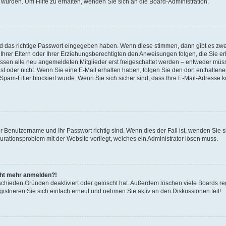
 wurden. Um Hilfe zu erhalten, wenden Sie sich an die Board-Administration.
nd das richtige Passwort eingegeben haben. Wenn diese stimmen, dann gibt es zw
Ihrer Eltern oder Ihrer Erziehungsberechtigten den Anweisungen folgen, die Sie erh
üssen alle neu angemeldeten Mitglieder erst freigeschaltet werden – entweder müsse
 ist oder nicht. Wenn Sie eine E-Mail erhalten haben, folgen Sie den dort enthalte
pam-Filter blockiert wurde. Wenn Sie sich sicher sind, dass Ihre E-Mail-Adresse 
hr Benutzername und Ihr Passwort richtig sind. Wenn dies der Fall ist, wenden Sie
gurationsproblem mit der Website vorliegt, welches ein Administrator lösen muss.
icht mehr anmelden?!
schieden Gründen deaktiviert oder gelöscht hat. Außerdem löschen viele Boards reg
strieren Sie sich einfach erneut und nehmen Sie aktiv an den Diskussionen teil!