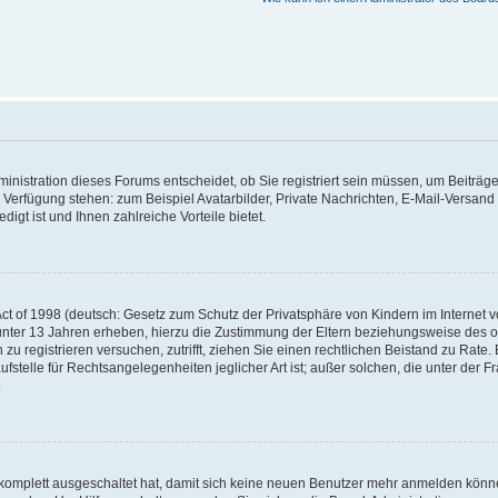
nistration dieses Forums entscheidet, ob Sie registriert sein müssen, um Beiträge z
ur Verfügung stehen: zum Beispiel Avatarbilder, Private Nachrichten, E-Mail-Versand
igt ist und Ihnen zahlreiche Vorteile bietet.
t of 1998 (deutsch: Gesetz zum Schutz der Privatsphäre von Kindern im Internet vo
unter 13 Jahren erheben, hierzu die Zustimmung der Eltern beziehungsweise des o
h zu registrieren versuchen, zutrifft, ziehen Sie einen rechtlichen Beistand zu Rat
stelle für Rechtsangelegenheiten jeglicher Art ist; außer solchen, die unter der 
.
 komplett ausgeschaltet hat, damit sich keine neuen Benutzer mehr anmelden könne