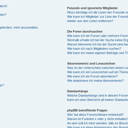
alsch!
Freunde und ignorierte Mitglieder
Wozu benötige ich die Listen der Freunde un
rden?
Wie kann ich Mitglieder zur Liste der Freund
wieder aus den Listen entfernen?
fgefordert, mich anzumelden.
Die Foren durchsuchen
Wie kann ich ein Forum oder mehrere For
Weshalb erhalte ich bei der Suche keine Er
Warum bekomme ich bei der Suche eine lee
Wie kann ich nach Mitgliedern suchen?
Wie kann ich meine eigenen Beiträge und T
Abonnements und Lesezeichen
Was ist der Unterschied zwischen einem L
Wie kann ich ein Lesezeichen auf ein Them
Wie kann ich ein Forum abonnieren?
Wie deaktiviere ich meine Abonnements?
gs?
Dateianhänge
Welche Dateianhänge sind in diesem Forum
Kann ich eine Übersicht all meiner Dateian
phpBB betreffende Fragen
Wer hat diese Forensoftware entwickelt?
Warum ist Funktion x oder y nicht enthalten
An wen soll ich mich wenden, falls es Besc
Wie kann ich einen Administrator des Board