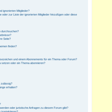
d ignorierten Mitglieder?
e oder zur Liste der ignorierten Mitglieder hinzufügen oder diese
en durchsuchen?
gebnisse?
re Seite?
hemen finden?
esezeichen und einem Abonnements für ein Thema oder Forum?
a setzen oder ein Thema abonnieren?
 zulässig?
hänge erhalten?
?
hwerden oder juristische Anfragen zu diesem Forum gibt?
s kontaktieren?