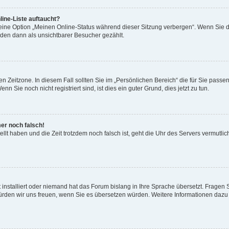
ine-Liste auftaucht?
 eine Option „Meinen Online-Status während dieser Sitzung verbergen“. Wenn Sie d
rden dann als unsichtbarer Besucher gezählt.
n Zeitzone. In diesem Fall sollten Sie im „Persönlichen Bereich“ die für Sie passend
 Sie noch nicht registriert sind, ist dies ein guter Grund, dies jetzt zu tun.
mer noch falsch!
ellt haben und die Zeit trotzdem noch falsch ist, geht die Uhr des Servers vermutlic
 installiert oder niemand hat das Forum bislang in Ihre Sprache übersetzt. Fragen 
t, würden wir uns freuen, wenn Sie es übersetzen würden. Weitere Informationen da