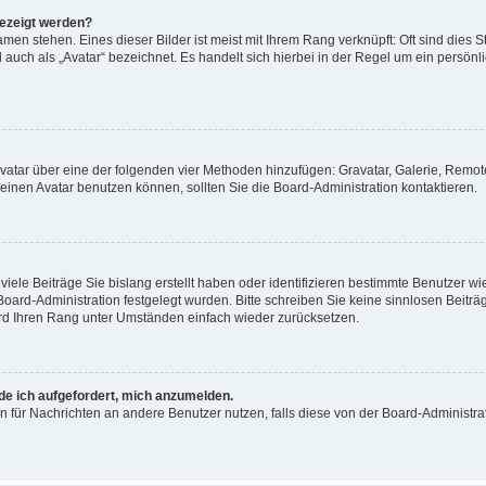
gezeigt werden?
men stehen. Eines dieser Bilder ist meist mit Ihrem Rang verknüpft: Oft sind dies S
auch als „Avatar“ bezeichnet. Es handelt sich hierbei in der Regel um ein persönl
 Avatar über eine der folgenden vier Methoden hinzufügen: Gravatar, Galerie, Rem
inen Avatar benutzen können, sollten Sie die Board-Administration kontaktieren.
iele Beiträge Sie bislang erstellt haben oder identifizieren bestimmte Benutzer
 Board-Administration festgelegt wurden. Bitte schreiben Sie keine sinnlosen Beit
wird Ihren Rang unter Umständen einfach wieder zurücksetzen.
rde ich aufgefordert, mich anzumelden.
ion für Nachrichten an andere Benutzer nutzen, falls diese von der Board-Administ