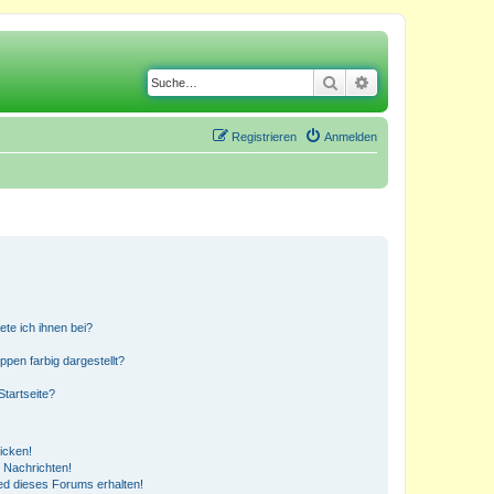
Suche
Erweiterte Suche
Registrieren
Anmelden
ete ich ihnen bei?
en farbig dargestellt?
tartseite?
icken!
 Nachrichten!
ed dieses Forums erhalten!