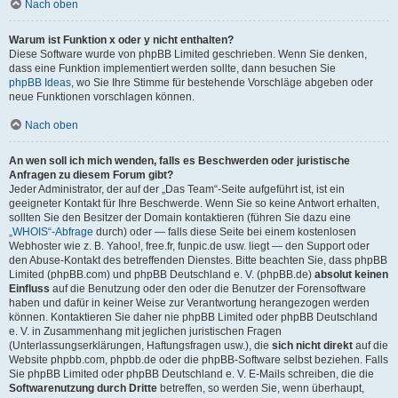
Nach oben
Warum ist Funktion x oder y nicht enthalten?
Diese Software wurde von phpBB Limited geschrieben. Wenn Sie denken,
dass eine Funktion implementiert werden sollte, dann besuchen Sie
phpBB Ideas
, wo Sie Ihre Stimme für bestehende Vorschläge abgeben oder
neue Funktionen vorschlagen können.
Nach oben
An wen soll ich mich wenden, falls es Beschwerden oder juristische
Anfragen zu diesem Forum gibt?
Jeder Administrator, der auf der „Das Team“-Seite aufgeführt ist, ist ein
geeigneter Kontakt für Ihre Beschwerde. Wenn Sie so keine Antwort erhalten,
sollten Sie den Besitzer der Domain kontaktieren (führen Sie dazu eine
„WHOIS“-Abfrage
durch) oder — falls diese Seite bei einem kostenlosen
Webhoster wie z. B. Yahoo!, free.fr, funpic.de usw. liegt — den Support oder
den Abuse-Kontakt des betreffenden Dienstes. Bitte beachten Sie, dass phpBB
Limited (phpBB.com) und phpBB Deutschland e. V. (phpBB.de)
absolut keinen
Einfluss
auf die Benutzung oder den oder die Benutzer der Forensoftware
haben und dafür in keiner Weise zur Verantwortung herangezogen werden
können. Kontaktieren Sie daher nie phpBB Limited oder phpBB Deutschland
e. V. in Zusammenhang mit jeglichen juristischen Fragen
(Unterlassungserklärungen, Haftungsfragen usw.), die
sich nicht direkt
auf die
Website phpbb.com, phpbb.de oder die phpBB-Software selbst beziehen. Falls
Sie phpBB Limited oder phpBB Deutschland e. V. E-Mails schreiben, die die
Softwarenutzung durch Dritte
betreffen, so werden Sie, wenn überhaupt,