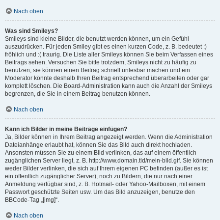
Nach oben
Was sind Smileys?
Smileys sind kleine Bilder, die benutzt werden können, um ein Gefühl
auszudrücken. Für jeden Smiley gibt es einen kurzen Code, z. B. bedeutet :)
fröhlich und :( traurig. Die Liste aller Smileys können Sie beim Verfassen eines
Beitrags sehen. Versuchen Sie bitte trotzdem, Smileys nicht zu häufig zu
benutzen, sie können einen Beitrag schnell unlesbar machen und ein
Moderator könnte deshalb Ihren Beitrag entsprechend überarbeiten oder gar
komplett löschen. Die Board-Administration kann auch die Anzahl der Smileys
begrenzen, die Sie in einem Beitrag benutzen können.
Nach oben
Kann ich Bilder in meine Beiträge einfügen?
Ja, Bilder können in Ihrem Beitrag angezeigt werden. Wenn die Administration
Dateianhänge erlaubt hat, können Sie das Bild auch direkt hochladen.
Ansonsten müssen Sie zu einem Bild verlinken, das auf einem öffentlich
zugänglichen Server liegt, z. B. http://www.domain.tld/mein-bild.gif. Sie können
weder Bilder verlinken, die sich auf Ihrem eigenen PC befinden (außer es ist
ein öffentlich zugänglicher Server), noch zu Bildern, die nur nach einer
Anmeldung verfügbar sind, z. B. Hotmail- oder Yahoo-Mailboxen, mit einem
Passwort geschützte Seiten usw. Um das Bild anzuzeigen, benutze den
BBCode-Tag „[img]“.
Nach oben