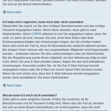
Sie sich registrieren möchten, gesperrt wurden. Um Hilfe zu erhalten, wenden
Sie sich an die Board-Administration.
Nach oben
Ich habe mich registriert, kann mich aber nicht anmelden!
Überprüfen Sie zuerst, ob Sie den richtigen Benutzernamen und das richtige
Passwort eingegeben haben. Wenn diese stimmen, dann gibt es zwei
Möglichkeiten. Wenn
COPPA
aktiviert ist und Sie angegeben haben, dass Sie
unter 13 Jahre alt sind, müssen Sie bzw. einer Ihrer Eltern oder Ihrer
Erziehungsberechtigten den Anweisungen folgen, die Sie erhalten haben.
Wenn dies nicht der Fall ist, muss Ihr Benutzerkonto vielleicht aktiviert werden.
Bei einigen Foren müssen alle neu angemeldeten Mitglieder erst freigeschaltet
werden – entweder müssen Sie dies selbst erledigen oder ein Administrator.
Bei der Registrierung wurde Ihnen mitgeteilt, ob eine Aktivierung nötig ist oder
nicht. Wenn Sie eine E-Mail erhalten haben, folgen Sie den dort enthaltenen
Anweisungen. Ansonsten prüfen Sie, ob Sie Ihre E-Mail-Adresse korrekt
eingegeben haben oder die E-Mail von einem Spam-Filter blockiert wurde.
Wenn Sie sich sicher sind, dass Ihre E-Mail-Adresse korrekt eingegeben
wurde, dann kontaktieren Sie einen Administrator.
Nach oben
Warum kann ich mich nicht anmelden?
Dafür gibt es viele mögliche Gründe. Prüfen Sie zunächst, ob Ihr
Benutzername und Ihr Passwort richtig sind. Wenn dies der Fall ist, wenden
Sie sich an einen Board-Administrator, um sicherzugehen, dass Sie nicht