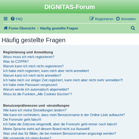
DIGNITAS-Forum
FAQ
Registrieren
Anmelden
S
Foren-Übersicht
Häufig gestellte Fragen
u
Häufig gestellte Fragen
c
h
Registrierung und Anmeldung
Wozu muss ich mich registrieren?
e
Was ist COPPA?
Warum kann ich mich nicht registrieren?
Ich habe mich registriert, kann mich aber nicht anmelden!
Warum kann ich mich nicht anmelden?
Ich habe mich vor einiger Zeit registriert, kann mich aber nicht mehr anmelden?!
Ich habe mein Passwort vergessen!
Warum werde ich automatisch abgemeldet?
Wozu ist die Funktion „Alle Cookies löschen“?
Benutzerpräferenzen und -einstellungen
Wie kann ich meine Einstellungen ändern?
Wie kann ich verhindern, dass mein Benutzername in der Online-Liste auftaucht?
Die Forenuhr geht falsch!
Ich habe die Zeitzone eingestellt, aber die Forenuhr geht immer noch falsch!
Meine Sprache steht auf diesem Board nicht zur Auswahl!
Was sind das für Bilder, die bei meinem Benutzernamen angezeigt werden?
Wie verwende ich einen Avatar?