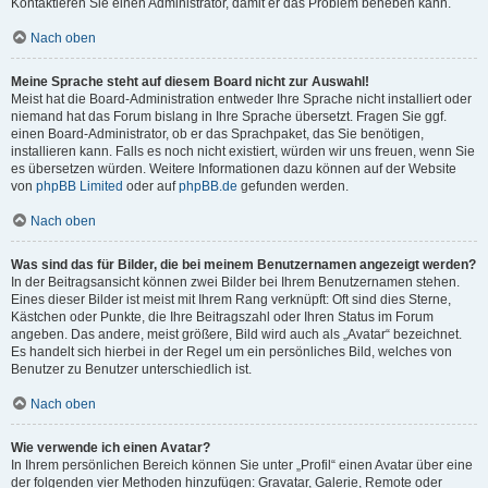
Kontaktieren Sie einen Administrator, damit er das Problem beheben kann.
Nach oben
Meine Sprache steht auf diesem Board nicht zur Auswahl!
Meist hat die Board-Administration entweder Ihre Sprache nicht installiert oder
niemand hat das Forum bislang in Ihre Sprache übersetzt. Fragen Sie ggf.
einen Board-Administrator, ob er das Sprachpaket, das Sie benötigen,
installieren kann. Falls es noch nicht existiert, würden wir uns freuen, wenn Sie
es übersetzen würden. Weitere Informationen dazu können auf der Website
von
phpBB Limited
oder auf
phpBB.de
gefunden werden.
Nach oben
Was sind das für Bilder, die bei meinem Benutzernamen angezeigt werden?
In der Beitragsansicht können zwei Bilder bei Ihrem Benutzernamen stehen.
Eines dieser Bilder ist meist mit Ihrem Rang verknüpft: Oft sind dies Sterne,
Kästchen oder Punkte, die Ihre Beitragszahl oder Ihren Status im Forum
angeben. Das andere, meist größere, Bild wird auch als „Avatar“ bezeichnet.
Es handelt sich hierbei in der Regel um ein persönliches Bild, welches von
Benutzer zu Benutzer unterschiedlich ist.
Nach oben
Wie verwende ich einen Avatar?
In Ihrem persönlichen Bereich können Sie unter „Profil“ einen Avatar über eine
der folgenden vier Methoden hinzufügen: Gravatar, Galerie, Remote oder