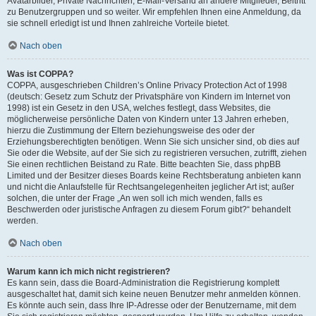
Avatarbilder, Private Nachrichten, E-Mail-Versand an andere Mitglieder, Beitritt
zu Benutzergruppen und so weiter. Wir empfehlen Ihnen eine Anmeldung, da
sie schnell erledigt ist und Ihnen zahlreiche Vorteile bietet.
Nach oben
Was ist COPPA?
COPPA, ausgeschrieben Children’s Online Privacy Protection Act of 1998
(deutsch: Gesetz zum Schutz der Privatsphäre von Kindern im Internet von
1998) ist ein Gesetz in den USA, welches festlegt, dass Websites, die
möglicherweise persönliche Daten von Kindern unter 13 Jahren erheben,
hierzu die Zustimmung der Eltern beziehungsweise des oder der
Erziehungsberechtigten benötigen. Wenn Sie sich unsicher sind, ob dies auf
Sie oder die Website, auf der Sie sich zu registrieren versuchen, zutrifft, ziehen
Sie einen rechtlichen Beistand zu Rate. Bitte beachten Sie, dass phpBB
Limited und der Besitzer dieses Boards keine Rechtsberatung anbieten kann
und nicht die Anlaufstelle für Rechtsangelegenheiten jeglicher Art ist; außer
solchen, die unter der Frage „An wen soll ich mich wenden, falls es
Beschwerden oder juristische Anfragen zu diesem Forum gibt?“ behandelt
werden.
Nach oben
Warum kann ich mich nicht registrieren?
Es kann sein, dass die Board-Administration die Registrierung komplett
ausgeschaltet hat, damit sich keine neuen Benutzer mehr anmelden können.
Es könnte auch sein, dass Ihre IP-Adresse oder der Benutzername, mit dem