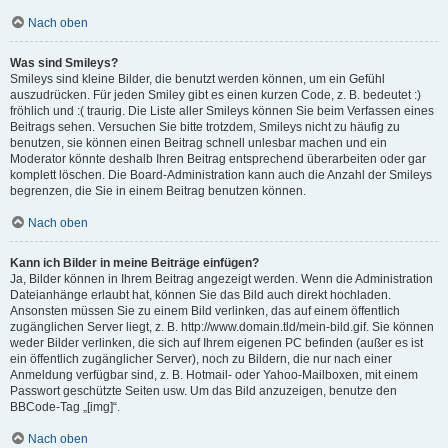
Nach oben
Was sind Smileys?
Smileys sind kleine Bilder, die benutzt werden können, um ein Gefühl
auszudrücken. Für jeden Smiley gibt es einen kurzen Code, z. B. bedeutet :)
fröhlich und :( traurig. Die Liste aller Smileys können Sie beim Verfassen eines
Beitrags sehen. Versuchen Sie bitte trotzdem, Smileys nicht zu häufig zu
benutzen, sie können einen Beitrag schnell unlesbar machen und ein
Moderator könnte deshalb Ihren Beitrag entsprechend überarbeiten oder gar
komplett löschen. Die Board-Administration kann auch die Anzahl der Smileys
begrenzen, die Sie in einem Beitrag benutzen können.
Nach oben
Kann ich Bilder in meine Beiträge einfügen?
Ja, Bilder können in Ihrem Beitrag angezeigt werden. Wenn die Administration
Dateianhänge erlaubt hat, können Sie das Bild auch direkt hochladen.
Ansonsten müssen Sie zu einem Bild verlinken, das auf einem öffentlich
zugänglichen Server liegt, z. B. http://www.domain.tld/mein-bild.gif. Sie können
weder Bilder verlinken, die sich auf Ihrem eigenen PC befinden (außer es ist
ein öffentlich zugänglicher Server), noch zu Bildern, die nur nach einer
Anmeldung verfügbar sind, z. B. Hotmail- oder Yahoo-Mailboxen, mit einem
Passwort geschützte Seiten usw. Um das Bild anzuzeigen, benutze den
BBCode-Tag „[img]“.
Nach oben