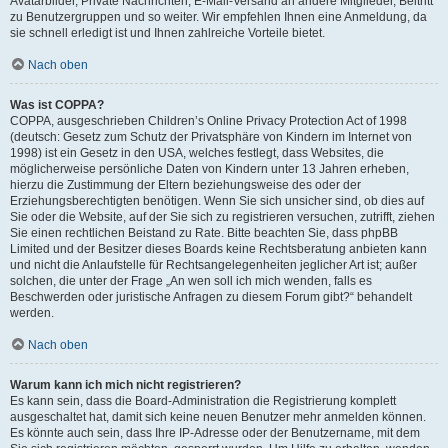
Avatarbilder, Private Nachrichten, E-Mail-Versand an andere Mitglieder, Beitritt
zu Benutzergruppen und so weiter. Wir empfehlen Ihnen eine Anmeldung, da
sie schnell erledigt ist und Ihnen zahlreiche Vorteile bietet.
Nach oben
Was ist COPPA?
COPPA, ausgeschrieben Children’s Online Privacy Protection Act of 1998
(deutsch: Gesetz zum Schutz der Privatsphäre von Kindern im Internet von
1998) ist ein Gesetz in den USA, welches festlegt, dass Websites, die
möglicherweise persönliche Daten von Kindern unter 13 Jahren erheben,
hierzu die Zustimmung der Eltern beziehungsweise des oder der
Erziehungsberechtigten benötigen. Wenn Sie sich unsicher sind, ob dies auf
Sie oder die Website, auf der Sie sich zu registrieren versuchen, zutrifft, ziehen
Sie einen rechtlichen Beistand zu Rate. Bitte beachten Sie, dass phpBB
Limited und der Besitzer dieses Boards keine Rechtsberatung anbieten kann
und nicht die Anlaufstelle für Rechtsangelegenheiten jeglicher Art ist; außer
solchen, die unter der Frage „An wen soll ich mich wenden, falls es
Beschwerden oder juristische Anfragen zu diesem Forum gibt?“ behandelt
werden.
Nach oben
Warum kann ich mich nicht registrieren?
Es kann sein, dass die Board-Administration die Registrierung komplett
ausgeschaltet hat, damit sich keine neuen Benutzer mehr anmelden können.
Es könnte auch sein, dass Ihre IP-Adresse oder der Benutzername, mit dem