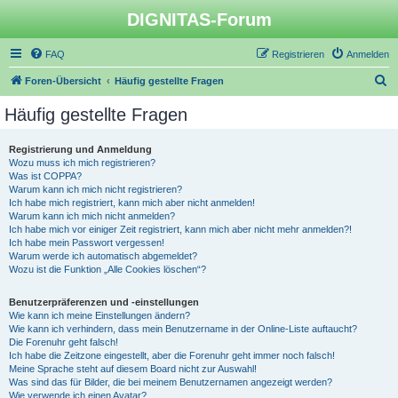
DIGNITAS-Forum
FAQ
Registrieren
Anmelden
S
Foren-Übersicht
Häufig gestellte Fragen
u
Häufig gestellte Fragen
c
h
Registrierung und Anmeldung
Wozu muss ich mich registrieren?
e
Was ist COPPA?
Warum kann ich mich nicht registrieren?
Ich habe mich registriert, kann mich aber nicht anmelden!
Warum kann ich mich nicht anmelden?
Ich habe mich vor einiger Zeit registriert, kann mich aber nicht mehr anmelden?!
Ich habe mein Passwort vergessen!
Warum werde ich automatisch abgemeldet?
Wozu ist die Funktion „Alle Cookies löschen“?
Benutzerpräferenzen und -einstellungen
Wie kann ich meine Einstellungen ändern?
Wie kann ich verhindern, dass mein Benutzername in der Online-Liste auftaucht?
Die Forenuhr geht falsch!
Ich habe die Zeitzone eingestellt, aber die Forenuhr geht immer noch falsch!
Meine Sprache steht auf diesem Board nicht zur Auswahl!
Was sind das für Bilder, die bei meinem Benutzernamen angezeigt werden?
Wie verwende ich einen Avatar?