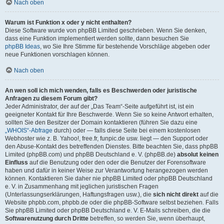
Nach oben
Warum ist Funktion x oder y nicht enthalten?
Diese Software wurde von phpBB Limited geschrieben. Wenn Sie denken,
dass eine Funktion implementiert werden sollte, dann besuchen Sie
phpBB Ideas
, wo Sie Ihre Stimme für bestehende Vorschläge abgeben oder
neue Funktionen vorschlagen können.
Nach oben
An wen soll ich mich wenden, falls es Beschwerden oder juristische
Anfragen zu diesem Forum gibt?
Jeder Administrator, der auf der „Das Team“-Seite aufgeführt ist, ist ein
geeigneter Kontakt für Ihre Beschwerde. Wenn Sie so keine Antwort erhalten,
sollten Sie den Besitzer der Domain kontaktieren (führen Sie dazu eine
„WHOIS“-Abfrage
durch) oder — falls diese Seite bei einem kostenlosen
Webhoster wie z. B. Yahoo!, free.fr, funpic.de usw. liegt — den Support oder
den Abuse-Kontakt des betreffenden Dienstes. Bitte beachten Sie, dass phpBB
Limited (phpBB.com) und phpBB Deutschland e. V. (phpBB.de)
absolut keinen
Einfluss
auf die Benutzung oder den oder die Benutzer der Forensoftware
haben und dafür in keiner Weise zur Verantwortung herangezogen werden
können. Kontaktieren Sie daher nie phpBB Limited oder phpBB Deutschland
e. V. in Zusammenhang mit jeglichen juristischen Fragen
(Unterlassungserklärungen, Haftungsfragen usw.), die
sich nicht direkt
auf die
Website phpbb.com, phpbb.de oder die phpBB-Software selbst beziehen. Falls
Sie phpBB Limited oder phpBB Deutschland e. V. E-Mails schreiben, die die
Softwarenutzung durch Dritte
betreffen, so werden Sie, wenn überhaupt,