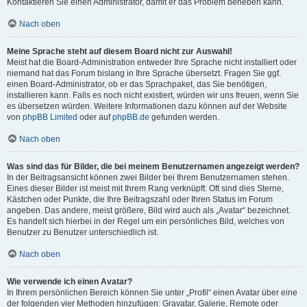
Kontaktieren Sie einen Administrator, damit er das Problem beheben kann.
Nach oben
Meine Sprache steht auf diesem Board nicht zur Auswahl!
Meist hat die Board-Administration entweder Ihre Sprache nicht installiert oder
niemand hat das Forum bislang in Ihre Sprache übersetzt. Fragen Sie ggf.
einen Board-Administrator, ob er das Sprachpaket, das Sie benötigen,
installieren kann. Falls es noch nicht existiert, würden wir uns freuen, wenn Sie
es übersetzen würden. Weitere Informationen dazu können auf der Website
von
phpBB Limited
oder auf
phpBB.de
gefunden werden.
Nach oben
Was sind das für Bilder, die bei meinem Benutzernamen angezeigt werden?
In der Beitragsansicht können zwei Bilder bei Ihrem Benutzernamen stehen.
Eines dieser Bilder ist meist mit Ihrem Rang verknüpft: Oft sind dies Sterne,
Kästchen oder Punkte, die Ihre Beitragszahl oder Ihren Status im Forum
angeben. Das andere, meist größere, Bild wird auch als „Avatar“ bezeichnet.
Es handelt sich hierbei in der Regel um ein persönliches Bild, welches von
Benutzer zu Benutzer unterschiedlich ist.
Nach oben
Wie verwende ich einen Avatar?
In Ihrem persönlichen Bereich können Sie unter „Profil“ einen Avatar über eine
der folgenden vier Methoden hinzufügen: Gravatar, Galerie, Remote oder