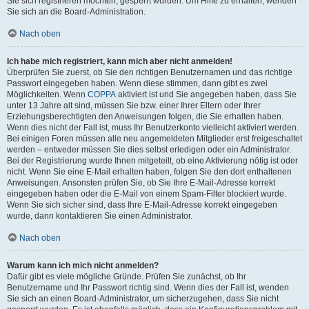
Sie sich registrieren möchten, gesperrt wurden. Um Hilfe zu erhalten, wenden
Sie sich an die Board-Administration.
Nach oben
Ich habe mich registriert, kann mich aber nicht anmelden!
Überprüfen Sie zuerst, ob Sie den richtigen Benutzernamen und das richtige
Passwort eingegeben haben. Wenn diese stimmen, dann gibt es zwei
Möglichkeiten. Wenn
COPPA
aktiviert ist und Sie angegeben haben, dass Sie
unter 13 Jahre alt sind, müssen Sie bzw. einer Ihrer Eltern oder Ihrer
Erziehungsberechtigten den Anweisungen folgen, die Sie erhalten haben.
Wenn dies nicht der Fall ist, muss Ihr Benutzerkonto vielleicht aktiviert werden.
Bei einigen Foren müssen alle neu angemeldeten Mitglieder erst freigeschaltet
werden – entweder müssen Sie dies selbst erledigen oder ein Administrator.
Bei der Registrierung wurde Ihnen mitgeteilt, ob eine Aktivierung nötig ist oder
nicht. Wenn Sie eine E-Mail erhalten haben, folgen Sie den dort enthaltenen
Anweisungen. Ansonsten prüfen Sie, ob Sie Ihre E-Mail-Adresse korrekt
eingegeben haben oder die E-Mail von einem Spam-Filter blockiert wurde.
Wenn Sie sich sicher sind, dass Ihre E-Mail-Adresse korrekt eingegeben
wurde, dann kontaktieren Sie einen Administrator.
Nach oben
Warum kann ich mich nicht anmelden?
Dafür gibt es viele mögliche Gründe. Prüfen Sie zunächst, ob Ihr
Benutzername und Ihr Passwort richtig sind. Wenn dies der Fall ist, wenden
Sie sich an einen Board-Administrator, um sicherzugehen, dass Sie nicht