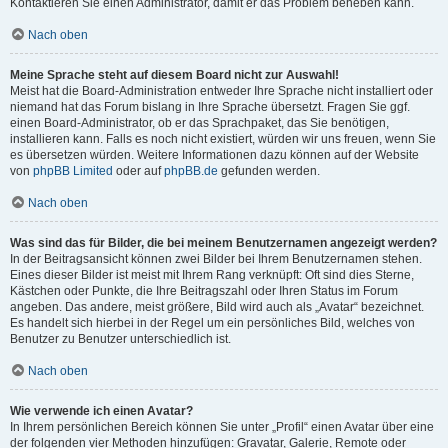
Kontaktieren Sie einen Administrator, damit er das Problem beheben kann.
Nach oben
Meine Sprache steht auf diesem Board nicht zur Auswahl!
Meist hat die Board-Administration entweder Ihre Sprache nicht installiert oder
niemand hat das Forum bislang in Ihre Sprache übersetzt. Fragen Sie ggf.
einen Board-Administrator, ob er das Sprachpaket, das Sie benötigen,
installieren kann. Falls es noch nicht existiert, würden wir uns freuen, wenn Sie
es übersetzen würden. Weitere Informationen dazu können auf der Website
von
phpBB Limited
oder auf
phpBB.de
gefunden werden.
Nach oben
Was sind das für Bilder, die bei meinem Benutzernamen angezeigt werden?
In der Beitragsansicht können zwei Bilder bei Ihrem Benutzernamen stehen.
Eines dieser Bilder ist meist mit Ihrem Rang verknüpft: Oft sind dies Sterne,
Kästchen oder Punkte, die Ihre Beitragszahl oder Ihren Status im Forum
angeben. Das andere, meist größere, Bild wird auch als „Avatar“ bezeichnet.
Es handelt sich hierbei in der Regel um ein persönliches Bild, welches von
Benutzer zu Benutzer unterschiedlich ist.
Nach oben
Wie verwende ich einen Avatar?
In Ihrem persönlichen Bereich können Sie unter „Profil“ einen Avatar über eine
der folgenden vier Methoden hinzufügen: Gravatar, Galerie, Remote oder