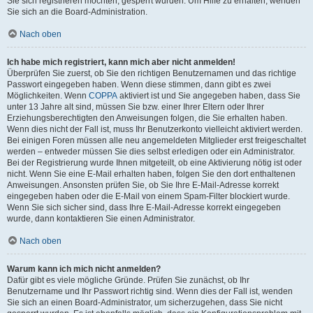
Sie sich registrieren möchten, gesperrt wurden. Um Hilfe zu erhalten, wenden
Sie sich an die Board-Administration.
Nach oben
Ich habe mich registriert, kann mich aber nicht anmelden!
Überprüfen Sie zuerst, ob Sie den richtigen Benutzernamen und das richtige
Passwort eingegeben haben. Wenn diese stimmen, dann gibt es zwei
Möglichkeiten. Wenn
COPPA
aktiviert ist und Sie angegeben haben, dass Sie
unter 13 Jahre alt sind, müssen Sie bzw. einer Ihrer Eltern oder Ihrer
Erziehungsberechtigten den Anweisungen folgen, die Sie erhalten haben.
Wenn dies nicht der Fall ist, muss Ihr Benutzerkonto vielleicht aktiviert werden.
Bei einigen Foren müssen alle neu angemeldeten Mitglieder erst freigeschaltet
werden – entweder müssen Sie dies selbst erledigen oder ein Administrator.
Bei der Registrierung wurde Ihnen mitgeteilt, ob eine Aktivierung nötig ist oder
nicht. Wenn Sie eine E-Mail erhalten haben, folgen Sie den dort enthaltenen
Anweisungen. Ansonsten prüfen Sie, ob Sie Ihre E-Mail-Adresse korrekt
eingegeben haben oder die E-Mail von einem Spam-Filter blockiert wurde.
Wenn Sie sich sicher sind, dass Ihre E-Mail-Adresse korrekt eingegeben
wurde, dann kontaktieren Sie einen Administrator.
Nach oben
Warum kann ich mich nicht anmelden?
Dafür gibt es viele mögliche Gründe. Prüfen Sie zunächst, ob Ihr
Benutzername und Ihr Passwort richtig sind. Wenn dies der Fall ist, wenden
Sie sich an einen Board-Administrator, um sicherzugehen, dass Sie nicht