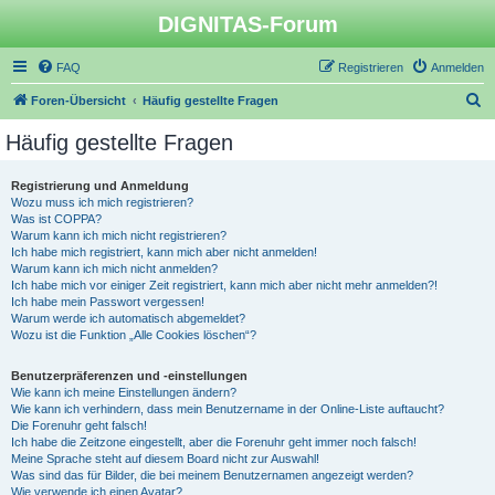
DIGNITAS-Forum
FAQ
Registrieren
Anmelden
S
Foren-Übersicht
Häufig gestellte Fragen
u
Häufig gestellte Fragen
c
h
Registrierung und Anmeldung
Wozu muss ich mich registrieren?
e
Was ist COPPA?
Warum kann ich mich nicht registrieren?
Ich habe mich registriert, kann mich aber nicht anmelden!
Warum kann ich mich nicht anmelden?
Ich habe mich vor einiger Zeit registriert, kann mich aber nicht mehr anmelden?!
Ich habe mein Passwort vergessen!
Warum werde ich automatisch abgemeldet?
Wozu ist die Funktion „Alle Cookies löschen“?
Benutzerpräferenzen und -einstellungen
Wie kann ich meine Einstellungen ändern?
Wie kann ich verhindern, dass mein Benutzername in der Online-Liste auftaucht?
Die Forenuhr geht falsch!
Ich habe die Zeitzone eingestellt, aber die Forenuhr geht immer noch falsch!
Meine Sprache steht auf diesem Board nicht zur Auswahl!
Was sind das für Bilder, die bei meinem Benutzernamen angezeigt werden?
Wie verwende ich einen Avatar?