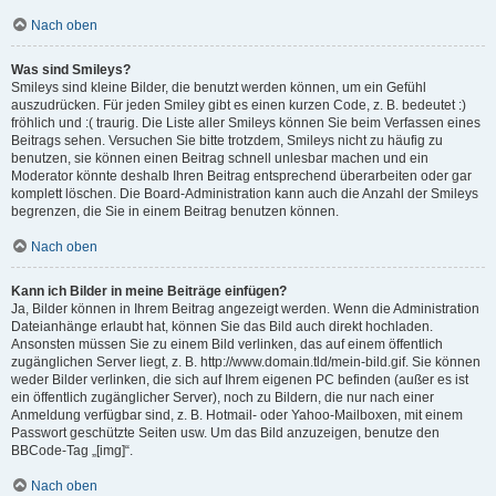
Nach oben
Was sind Smileys?
Smileys sind kleine Bilder, die benutzt werden können, um ein Gefühl
auszudrücken. Für jeden Smiley gibt es einen kurzen Code, z. B. bedeutet :)
fröhlich und :( traurig. Die Liste aller Smileys können Sie beim Verfassen eines
Beitrags sehen. Versuchen Sie bitte trotzdem, Smileys nicht zu häufig zu
benutzen, sie können einen Beitrag schnell unlesbar machen und ein
Moderator könnte deshalb Ihren Beitrag entsprechend überarbeiten oder gar
komplett löschen. Die Board-Administration kann auch die Anzahl der Smileys
begrenzen, die Sie in einem Beitrag benutzen können.
Nach oben
Kann ich Bilder in meine Beiträge einfügen?
Ja, Bilder können in Ihrem Beitrag angezeigt werden. Wenn die Administration
Dateianhänge erlaubt hat, können Sie das Bild auch direkt hochladen.
Ansonsten müssen Sie zu einem Bild verlinken, das auf einem öffentlich
zugänglichen Server liegt, z. B. http://www.domain.tld/mein-bild.gif. Sie können
weder Bilder verlinken, die sich auf Ihrem eigenen PC befinden (außer es ist
ein öffentlich zugänglicher Server), noch zu Bildern, die nur nach einer
Anmeldung verfügbar sind, z. B. Hotmail- oder Yahoo-Mailboxen, mit einem
Passwort geschützte Seiten usw. Um das Bild anzuzeigen, benutze den
BBCode-Tag „[img]“.
Nach oben