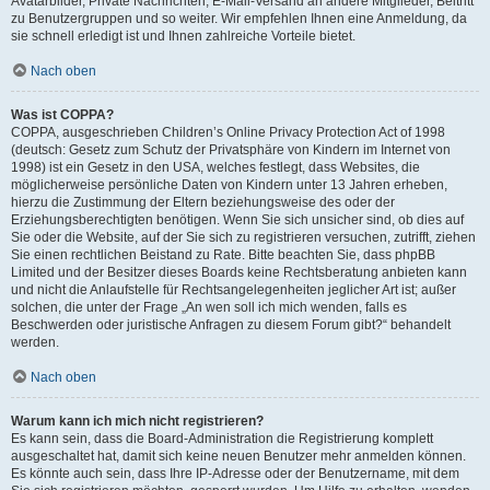
Avatarbilder, Private Nachrichten, E-Mail-Versand an andere Mitglieder, Beitritt
zu Benutzergruppen und so weiter. Wir empfehlen Ihnen eine Anmeldung, da
sie schnell erledigt ist und Ihnen zahlreiche Vorteile bietet.
Nach oben
Was ist COPPA?
COPPA, ausgeschrieben Children’s Online Privacy Protection Act of 1998
(deutsch: Gesetz zum Schutz der Privatsphäre von Kindern im Internet von
1998) ist ein Gesetz in den USA, welches festlegt, dass Websites, die
möglicherweise persönliche Daten von Kindern unter 13 Jahren erheben,
hierzu die Zustimmung der Eltern beziehungsweise des oder der
Erziehungsberechtigten benötigen. Wenn Sie sich unsicher sind, ob dies auf
Sie oder die Website, auf der Sie sich zu registrieren versuchen, zutrifft, ziehen
Sie einen rechtlichen Beistand zu Rate. Bitte beachten Sie, dass phpBB
Limited und der Besitzer dieses Boards keine Rechtsberatung anbieten kann
und nicht die Anlaufstelle für Rechtsangelegenheiten jeglicher Art ist; außer
solchen, die unter der Frage „An wen soll ich mich wenden, falls es
Beschwerden oder juristische Anfragen zu diesem Forum gibt?“ behandelt
werden.
Nach oben
Warum kann ich mich nicht registrieren?
Es kann sein, dass die Board-Administration die Registrierung komplett
ausgeschaltet hat, damit sich keine neuen Benutzer mehr anmelden können.
Es könnte auch sein, dass Ihre IP-Adresse oder der Benutzername, mit dem