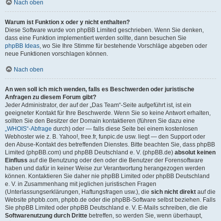
Nach oben
Warum ist Funktion x oder y nicht enthalten?
Diese Software wurde von phpBB Limited geschrieben. Wenn Sie denken,
dass eine Funktion implementiert werden sollte, dann besuchen Sie
phpBB Ideas
, wo Sie Ihre Stimme für bestehende Vorschläge abgeben oder
neue Funktionen vorschlagen können.
Nach oben
An wen soll ich mich wenden, falls es Beschwerden oder juristische
Anfragen zu diesem Forum gibt?
Jeder Administrator, der auf der „Das Team“-Seite aufgeführt ist, ist ein
geeigneter Kontakt für Ihre Beschwerde. Wenn Sie so keine Antwort erhalten,
sollten Sie den Besitzer der Domain kontaktieren (führen Sie dazu eine
„WHOIS“-Abfrage
durch) oder — falls diese Seite bei einem kostenlosen
Webhoster wie z. B. Yahoo!, free.fr, funpic.de usw. liegt — den Support oder
den Abuse-Kontakt des betreffenden Dienstes. Bitte beachten Sie, dass phpBB
Limited (phpBB.com) und phpBB Deutschland e. V. (phpBB.de)
absolut keinen
Einfluss
auf die Benutzung oder den oder die Benutzer der Forensoftware
haben und dafür in keiner Weise zur Verantwortung herangezogen werden
können. Kontaktieren Sie daher nie phpBB Limited oder phpBB Deutschland
e. V. in Zusammenhang mit jeglichen juristischen Fragen
(Unterlassungserklärungen, Haftungsfragen usw.), die
sich nicht direkt
auf die
Website phpbb.com, phpbb.de oder die phpBB-Software selbst beziehen. Falls
Sie phpBB Limited oder phpBB Deutschland e. V. E-Mails schreiben, die die
Softwarenutzung durch Dritte
betreffen, so werden Sie, wenn überhaupt,