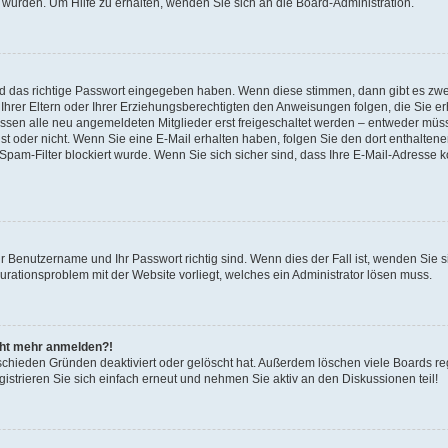
 wurden. Um Hilfe zu erhalten, wenden Sie sich an die Board-Administration.
nd das richtige Passwort eingegeben haben. Wenn diese stimmen, dann gibt es zw
Ihrer Eltern oder Ihrer Erziehungsberechtigten den Anweisungen folgen, die Sie erh
üssen alle neu angemeldeten Mitglieder erst freigeschaltet werden – entweder müsse
 ist oder nicht. Wenn Sie eine E-Mail erhalten haben, folgen Sie den dort enthalte
pam-Filter blockiert wurde. Wenn Sie sich sicher sind, dass Ihre E-Mail-Adresse 
hr Benutzername und Ihr Passwort richtig sind. Wenn dies der Fall ist, wenden Sie
gurationsproblem mit der Website vorliegt, welches ein Administrator lösen muss.
icht mehr anmelden?!
schieden Gründen deaktiviert oder gelöscht hat. Außerdem löschen viele Boards reg
strieren Sie sich einfach erneut und nehmen Sie aktiv an den Diskussionen teil!