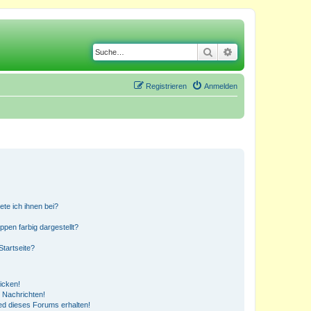
Suche
Erweiterte Suche
Registrieren
Anmelden
ete ich ihnen bei?
en farbig dargestellt?
tartseite?
icken!
 Nachrichten!
ed dieses Forums erhalten!