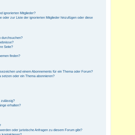
d ignorierten Mitglieder?
e oder zur Liste der ignorierten Mitglieder hinzufügen oder diese
en durchsuchen?
gebnisse?
re Seite?
hemen finden?
esezeichen und einem Abonnements für ein Thema oder Forum?
a setzen oder ein Thema abonnieren?
 zulässig?
hänge erhalten?
?
hwerden oder juristische Anfragen zu diesem Forum gibt?
s kontaktieren?