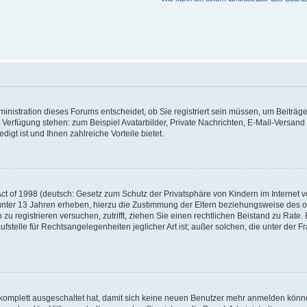
nistration dieses Forums entscheidet, ob Sie registriert sein müssen, um Beiträge z
ur Verfügung stehen: zum Beispiel Avatarbilder, Private Nachrichten, E-Mail-Versand
igt ist und Ihnen zahlreiche Vorteile bietet.
t of 1998 (deutsch: Gesetz zum Schutz der Privatsphäre von Kindern im Internet vo
unter 13 Jahren erheben, hierzu die Zustimmung der Eltern beziehungsweise des o
h zu registrieren versuchen, zutrifft, ziehen Sie einen rechtlichen Beistand zu Rat
stelle für Rechtsangelegenheiten jeglicher Art ist; außer solchen, die unter der 
.
 komplett ausgeschaltet hat, damit sich keine neuen Benutzer mehr anmelden könne