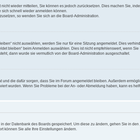
rt nicht wieder mitteilen, Sie können es jedoch zurücksetzen. Dies machen Sie, in
e sich schnell wieder anmelden können.
ckzusetzen, so wenden Sie sich an die Board-Administration.
ben“ nicht auswählen, werden Sie nur für eine Sitzung angemeldet. Dies verhinde
et bleiben“ beim Anmelden auswählen. Dies ist nicht empfehlenswert, wenn Sie s
steht, dann wurde sie vermutlich von der Board-Administration ausgeschaltet.
 hat und die dafür sorgen, dass Sie im Forum angemeldet bleiben. Außerdem ermögl
ktiviert wurden. Wenn Sie Probleme bei der An- oder Abmeldung haben, kann es hel
en in der Datenbank des Boards gespeichert. Um diese zu ändern, gehen Sie in den 
rt können Sie alle Ihre Einstellungen ändern.