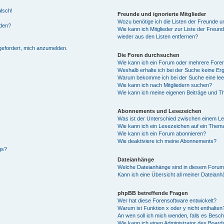
alsch!
Freunde und ignorierte Mitglieder
Wozu benötige ich die Listen der Freunde un
rden?
Wie kann ich Mitglieder zur Liste der Freund
wieder aus den Listen entfernen?
fgefordert, mich anzumelden.
Die Foren durchsuchen
Wie kann ich ein Forum oder mehrere For
Weshalb erhalte ich bei der Suche keine Er
Warum bekomme ich bei der Suche eine lee
Wie kann ich nach Mitgliedern suchen?
Wie kann ich meine eigenen Beiträge und T
Abonnements und Lesezeichen
Was ist der Unterschied zwischen einem L
Wie kann ich ein Lesezeichen auf ein Them
Wie kann ich ein Forum abonnieren?
Wie deaktiviere ich meine Abonnements?
gs?
Dateianhänge
Welche Dateianhänge sind in diesem Forum
Kann ich eine Übersicht all meiner Dateian
phpBB betreffende Fragen
Wer hat diese Forensoftware entwickelt?
Warum ist Funktion x oder y nicht enthalten
An wen soll ich mich wenden, falls es Besc
Wie kann ich einen Administrator des Board