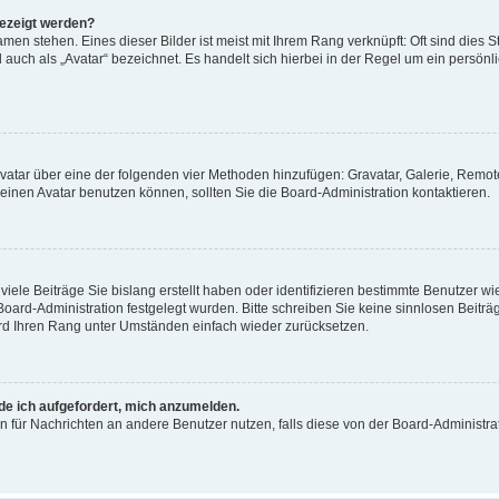
gezeigt werden?
men stehen. Eines dieser Bilder ist meist mit Ihrem Rang verknüpft: Oft sind dies S
auch als „Avatar“ bezeichnet. Es handelt sich hierbei in der Regel um ein persönl
 Avatar über eine der folgenden vier Methoden hinzufügen: Gravatar, Galerie, Rem
inen Avatar benutzen können, sollten Sie die Board-Administration kontaktieren.
iele Beiträge Sie bislang erstellt haben oder identifizieren bestimmte Benutzer
 Board-Administration festgelegt wurden. Bitte schreiben Sie keine sinnlosen Beit
wird Ihren Rang unter Umständen einfach wieder zurücksetzen.
rde ich aufgefordert, mich anzumelden.
ion für Nachrichten an andere Benutzer nutzen, falls diese von der Board-Administ