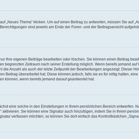
f „Neues Thema“ klicken. Um auf einen Beitrag zu antworten, müssen Sie auf „Ant
e Berechtigungen sind jeweils am Ende der Foren- und der Beitragsansicht aufgeliste
nur Ihre eigenen Beiträge bearbeiten oder löschen. Sie können einen Beitrag bear
nen begrenzten Zeitraum nach seiner Erstellung möglich. Wenn bereits jemand auf Ih
 die Anzahl als auch der letzte Zeitpunkt der Bearbeitungen angezeigt. Dieser Hi
 Beitrag überarbeitet hat. Diese können jedoch, falls sie es für nötig halten, eine 
hen können, wenn bereits jemand darauf geantwortet hat.
hst eine solche in den Einstellungen in Ihrem persönlichen Bereich entwerfen. Na
 aktivieren. Sie können eine Signatur auch hinzufügen, indem Sie in Ihrem persö
gnatur verfassen möchten, so können Sie dort einfach das Kontrollkästchen „Signa