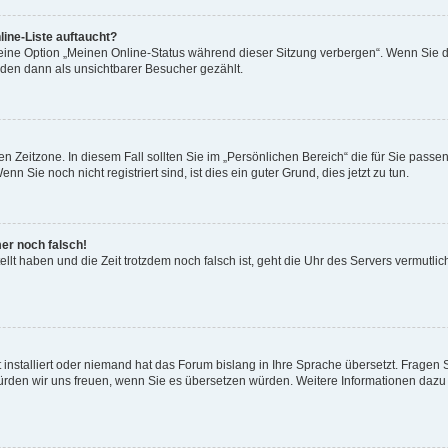
ine-Liste auftaucht?
 eine Option „Meinen Online-Status während dieser Sitzung verbergen“. Wenn Sie d
rden dann als unsichtbarer Besucher gezählt.
n Zeitzone. In diesem Fall sollten Sie im „Persönlichen Bereich“ die für Sie passend
 Sie noch nicht registriert sind, ist dies ein guter Grund, dies jetzt zu tun.
mer noch falsch!
ellt haben und die Zeit trotzdem noch falsch ist, geht die Uhr des Servers vermutlic
 installiert oder niemand hat das Forum bislang in Ihre Sprache übersetzt. Fragen 
t, würden wir uns freuen, wenn Sie es übersetzen würden. Weitere Informationen da