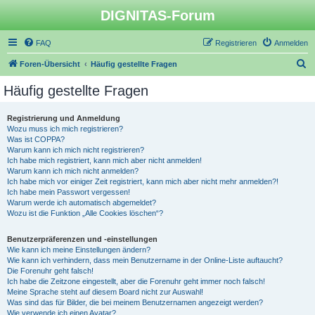
DIGNITAS-Forum
FAQ
Registrieren
Anmelden
S
Foren-Übersicht
Häufig gestellte Fragen
u
Häufig gestellte Fragen
c
h
Registrierung und Anmeldung
Wozu muss ich mich registrieren?
e
Was ist COPPA?
Warum kann ich mich nicht registrieren?
Ich habe mich registriert, kann mich aber nicht anmelden!
Warum kann ich mich nicht anmelden?
Ich habe mich vor einiger Zeit registriert, kann mich aber nicht mehr anmelden?!
Ich habe mein Passwort vergessen!
Warum werde ich automatisch abgemeldet?
Wozu ist die Funktion „Alle Cookies löschen“?
Benutzerpräferenzen und -einstellungen
Wie kann ich meine Einstellungen ändern?
Wie kann ich verhindern, dass mein Benutzername in der Online-Liste auftaucht?
Die Forenuhr geht falsch!
Ich habe die Zeitzone eingestellt, aber die Forenuhr geht immer noch falsch!
Meine Sprache steht auf diesem Board nicht zur Auswahl!
Was sind das für Bilder, die bei meinem Benutzernamen angezeigt werden?
Wie verwende ich einen Avatar?