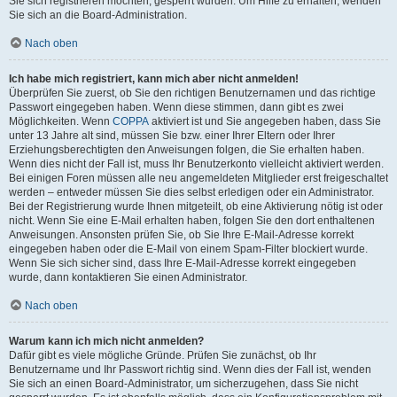
Sie sich registrieren möchten, gesperrt wurden. Um Hilfe zu erhalten, wenden
Sie sich an die Board-Administration.
Nach oben
Ich habe mich registriert, kann mich aber nicht anmelden!
Überprüfen Sie zuerst, ob Sie den richtigen Benutzernamen und das richtige
Passwort eingegeben haben. Wenn diese stimmen, dann gibt es zwei
Möglichkeiten. Wenn
COPPA
aktiviert ist und Sie angegeben haben, dass Sie
unter 13 Jahre alt sind, müssen Sie bzw. einer Ihrer Eltern oder Ihrer
Erziehungsberechtigten den Anweisungen folgen, die Sie erhalten haben.
Wenn dies nicht der Fall ist, muss Ihr Benutzerkonto vielleicht aktiviert werden.
Bei einigen Foren müssen alle neu angemeldeten Mitglieder erst freigeschaltet
werden – entweder müssen Sie dies selbst erledigen oder ein Administrator.
Bei der Registrierung wurde Ihnen mitgeteilt, ob eine Aktivierung nötig ist oder
nicht. Wenn Sie eine E-Mail erhalten haben, folgen Sie den dort enthaltenen
Anweisungen. Ansonsten prüfen Sie, ob Sie Ihre E-Mail-Adresse korrekt
eingegeben haben oder die E-Mail von einem Spam-Filter blockiert wurde.
Wenn Sie sich sicher sind, dass Ihre E-Mail-Adresse korrekt eingegeben
wurde, dann kontaktieren Sie einen Administrator.
Nach oben
Warum kann ich mich nicht anmelden?
Dafür gibt es viele mögliche Gründe. Prüfen Sie zunächst, ob Ihr
Benutzername und Ihr Passwort richtig sind. Wenn dies der Fall ist, wenden
Sie sich an einen Board-Administrator, um sicherzugehen, dass Sie nicht