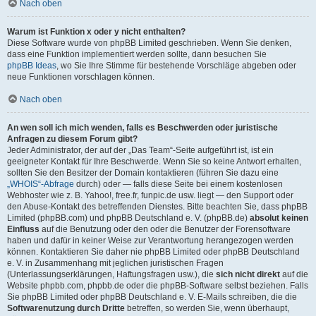
Nach oben
Warum ist Funktion x oder y nicht enthalten?
Diese Software wurde von phpBB Limited geschrieben. Wenn Sie denken,
dass eine Funktion implementiert werden sollte, dann besuchen Sie
phpBB Ideas
, wo Sie Ihre Stimme für bestehende Vorschläge abgeben oder
neue Funktionen vorschlagen können.
Nach oben
An wen soll ich mich wenden, falls es Beschwerden oder juristische
Anfragen zu diesem Forum gibt?
Jeder Administrator, der auf der „Das Team“-Seite aufgeführt ist, ist ein
geeigneter Kontakt für Ihre Beschwerde. Wenn Sie so keine Antwort erhalten,
sollten Sie den Besitzer der Domain kontaktieren (führen Sie dazu eine
„WHOIS“-Abfrage
durch) oder — falls diese Seite bei einem kostenlosen
Webhoster wie z. B. Yahoo!, free.fr, funpic.de usw. liegt — den Support oder
den Abuse-Kontakt des betreffenden Dienstes. Bitte beachten Sie, dass phpBB
Limited (phpBB.com) und phpBB Deutschland e. V. (phpBB.de)
absolut keinen
Einfluss
auf die Benutzung oder den oder die Benutzer der Forensoftware
haben und dafür in keiner Weise zur Verantwortung herangezogen werden
können. Kontaktieren Sie daher nie phpBB Limited oder phpBB Deutschland
e. V. in Zusammenhang mit jeglichen juristischen Fragen
(Unterlassungserklärungen, Haftungsfragen usw.), die
sich nicht direkt
auf die
Website phpbb.com, phpbb.de oder die phpBB-Software selbst beziehen. Falls
Sie phpBB Limited oder phpBB Deutschland e. V. E-Mails schreiben, die die
Softwarenutzung durch Dritte
betreffen, so werden Sie, wenn überhaupt,