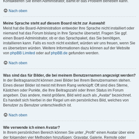
Kontaktieren Sie einen Administrator, damit er das Problem beheben kann.
Nach oben
Meine Sprache steht auf diesem Board nicht zur Auswahl!
Meist hat die Board-Administration entweder Ihre Sprache nicht installiert oder
niemand hat das Forum bislang in Ihre Sprache übersetzt. Fragen Sie ggf.
einen Board-Administrator, ob er das Sprachpaket, das Sie benötigen,
installieren kann. Falls es noch nicht existiert, würden wir uns freuen, wenn Sie
es übersetzen würden. Weitere Informationen dazu können auf der Website
von
phpBB Limited
oder auf
phpBB.de
gefunden werden.
Nach oben
Was sind das für Bilder, die bei meinem Benutzernamen angezeigt werden?
In der Beitragsansicht können zwei Bilder bei Ihrem Benutzernamen stehen.
Eines dieser Bilder ist meist mit Ihrem Rang verknüpft: Oft sind dies Sterne,
Kästchen oder Punkte, die Ihre Beitragszahl oder Ihren Status im Forum
angeben. Das andere, meist größere, Bild wird auch als „Avatar“ bezeichnet.
Es handelt sich hierbei in der Regel um ein persönliches Bild, welches von
Benutzer zu Benutzer unterschiedlich ist.
Nach oben
Wie verwende ich einen Avatar?
In Ihrem persönlichen Bereich können Sie unter „Profil“ einen Avatar über eine
der folgenden vier Methoden hinzufügen: Gravatar, Galerie, Remote oder