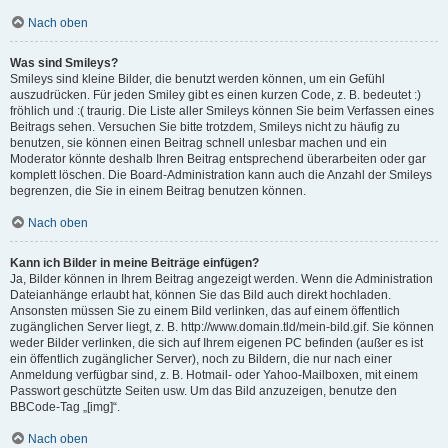
Nach oben
Was sind Smileys?
Smileys sind kleine Bilder, die benutzt werden können, um ein Gefühl
auszudrücken. Für jeden Smiley gibt es einen kurzen Code, z. B. bedeutet :)
fröhlich und :( traurig. Die Liste aller Smileys können Sie beim Verfassen eines
Beitrags sehen. Versuchen Sie bitte trotzdem, Smileys nicht zu häufig zu
benutzen, sie können einen Beitrag schnell unlesbar machen und ein
Moderator könnte deshalb Ihren Beitrag entsprechend überarbeiten oder gar
komplett löschen. Die Board-Administration kann auch die Anzahl der Smileys
begrenzen, die Sie in einem Beitrag benutzen können.
Nach oben
Kann ich Bilder in meine Beiträge einfügen?
Ja, Bilder können in Ihrem Beitrag angezeigt werden. Wenn die Administration
Dateianhänge erlaubt hat, können Sie das Bild auch direkt hochladen.
Ansonsten müssen Sie zu einem Bild verlinken, das auf einem öffentlich
zugänglichen Server liegt, z. B. http://www.domain.tld/mein-bild.gif. Sie können
weder Bilder verlinken, die sich auf Ihrem eigenen PC befinden (außer es ist
ein öffentlich zugänglicher Server), noch zu Bildern, die nur nach einer
Anmeldung verfügbar sind, z. B. Hotmail- oder Yahoo-Mailboxen, mit einem
Passwort geschützte Seiten usw. Um das Bild anzuzeigen, benutze den
BBCode-Tag „[img]“.
Nach oben