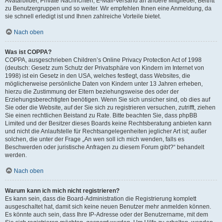
Avatarbilder, Private Nachrichten, E-Mail-Versand an andere Mitglieder, Beitritt
zu Benutzergruppen und so weiter. Wir empfehlen Ihnen eine Anmeldung, da
sie schnell erledigt ist und Ihnen zahlreiche Vorteile bietet.
Nach oben
Was ist COPPA?
COPPA, ausgeschrieben Children’s Online Privacy Protection Act of 1998
(deutsch: Gesetz zum Schutz der Privatsphäre von Kindern im Internet von
1998) ist ein Gesetz in den USA, welches festlegt, dass Websites, die
möglicherweise persönliche Daten von Kindern unter 13 Jahren erheben,
hierzu die Zustimmung der Eltern beziehungsweise des oder der
Erziehungsberechtigten benötigen. Wenn Sie sich unsicher sind, ob dies auf
Sie oder die Website, auf der Sie sich zu registrieren versuchen, zutrifft, ziehen
Sie einen rechtlichen Beistand zu Rate. Bitte beachten Sie, dass phpBB
Limited und der Besitzer dieses Boards keine Rechtsberatung anbieten kann
und nicht die Anlaufstelle für Rechtsangelegenheiten jeglicher Art ist; außer
solchen, die unter der Frage „An wen soll ich mich wenden, falls es
Beschwerden oder juristische Anfragen zu diesem Forum gibt?“ behandelt
werden.
Nach oben
Warum kann ich mich nicht registrieren?
Es kann sein, dass die Board-Administration die Registrierung komplett
ausgeschaltet hat, damit sich keine neuen Benutzer mehr anmelden können.
Es könnte auch sein, dass Ihre IP-Adresse oder der Benutzername, mit dem