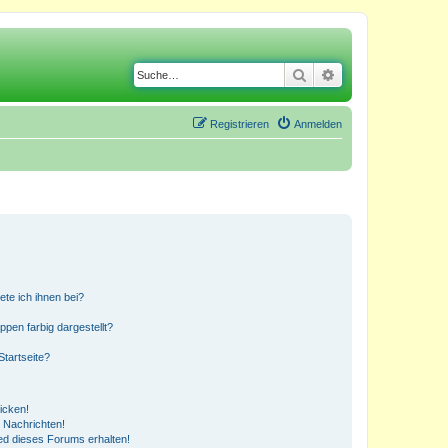
Suche
Erweiterte Suche
Registrieren
Anmelden
ete ich ihnen bei?
en farbig dargestellt?
tartseite?
icken!
 Nachrichten!
ed dieses Forums erhalten!