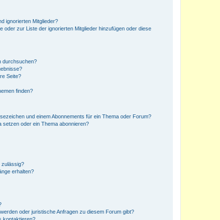
d ignorierten Mitglieder?
e oder zur Liste der ignorierten Mitglieder hinzufügen oder diese
en durchsuchen?
gebnisse?
re Seite?
hemen finden?
esezeichen und einem Abonnements für ein Thema oder Forum?
a setzen oder ein Thema abonnieren?
 zulässig?
hänge erhalten?
?
hwerden oder juristische Anfragen zu diesem Forum gibt?
s kontaktieren?