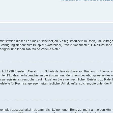
nistration dieses Forums entscheidet, ob Sie registriert sein müssen, um Beiträge z
ur Verfügung stehen: zum Beispiel Avatarbilder, Private Nachrichten, E-Mail-Versand
igt ist und Ihnen zahlreiche Vorteile bietet.
t of 1998 (deutsch: Gesetz zum Schutz der Privatsphäre von Kindern im Internet vo
unter 13 Jahren erheben, hierzu die Zustimmung der Eltern beziehungsweise des o
h zu registrieren versuchen, zutrifft, ziehen Sie einen rechtlichen Beistand zu Rat
stelle für Rechtsangelegenheiten jeglicher Art ist; außer solchen, die unter der 
.
 komplett ausgeschaltet hat, damit sich keine neuen Benutzer mehr anmelden könne