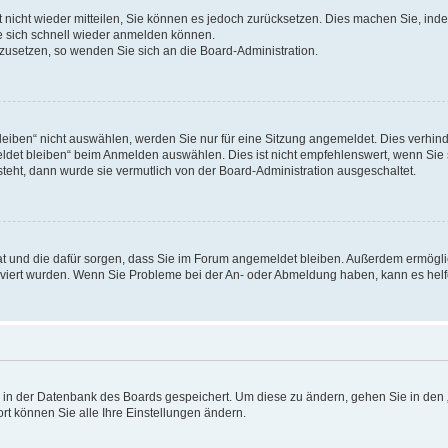
rt nicht wieder mitteilen, Sie können es jedoch zurücksetzen. Dies machen Sie, in
e sich schnell wieder anmelden können.
ckzusetzen, so wenden Sie sich an die Board-Administration.
ben“ nicht auswählen, werden Sie nur für eine Sitzung angemeldet. Dies verhinde
et bleiben“ beim Anmelden auswählen. Dies ist nicht empfehlenswert, wenn Sie s
steht, dann wurde sie vermutlich von der Board-Administration ausgeschaltet.
 hat und die dafür sorgen, dass Sie im Forum angemeldet bleiben. Außerdem ermögl
ktiviert wurden. Wenn Sie Probleme bei der An- oder Abmeldung haben, kann es hel
en in der Datenbank des Boards gespeichert. Um diese zu ändern, gehen Sie in den 
rt können Sie alle Ihre Einstellungen ändern.