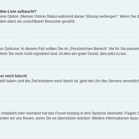
ine-Liste auftaucht?
 eine Option „Meinen Online-Status während dieser Sitzung verbergen“. Wenn Sie d
rden dann als unsichtbarer Besucher gezählt.
n Zeitzone. In diesem Fall sollten Sie im „Persönlichen Bereich“ die für Sie passend
 Sie noch nicht registriert sind, ist dies ein guter Grund, dies jetzt zu tun.
mer noch falsch!
ellt haben und die Zeit trotzdem noch falsch ist, geht die Uhr des Servers vermutlic
 installiert oder niemand hat das Forum bislang in Ihre Sprache übersetzt. Fragen 
t, würden wir uns freuen, wenn Sie es übersetzen würden. Weitere Informationen da