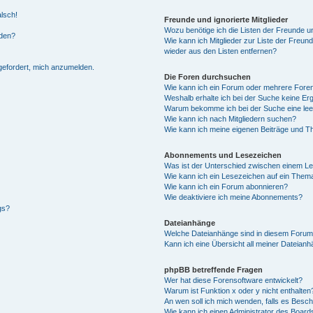
alsch!
Freunde und ignorierte Mitglieder
Wozu benötige ich die Listen der Freunde un
rden?
Wie kann ich Mitglieder zur Liste der Freund
wieder aus den Listen entfernen?
fgefordert, mich anzumelden.
Die Foren durchsuchen
Wie kann ich ein Forum oder mehrere For
Weshalb erhalte ich bei der Suche keine Er
Warum bekomme ich bei der Suche eine lee
Wie kann ich nach Mitgliedern suchen?
Wie kann ich meine eigenen Beiträge und T
Abonnements und Lesezeichen
Was ist der Unterschied zwischen einem L
Wie kann ich ein Lesezeichen auf ein Them
Wie kann ich ein Forum abonnieren?
Wie deaktiviere ich meine Abonnements?
gs?
Dateianhänge
Welche Dateianhänge sind in diesem Forum
Kann ich eine Übersicht all meiner Dateian
phpBB betreffende Fragen
Wer hat diese Forensoftware entwickelt?
Warum ist Funktion x oder y nicht enthalten
An wen soll ich mich wenden, falls es Besc
Wie kann ich einen Administrator des Board