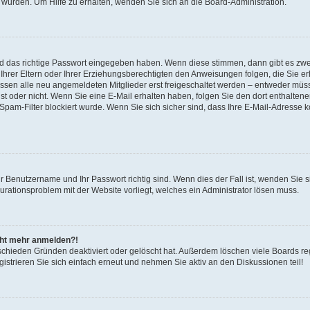
 wurden. Um Hilfe zu erhalten, wenden Sie sich an die Board-Administration.
nd das richtige Passwort eingegeben haben. Wenn diese stimmen, dann gibt es zw
Ihrer Eltern oder Ihrer Erziehungsberechtigten den Anweisungen folgen, die Sie erh
üssen alle neu angemeldeten Mitglieder erst freigeschaltet werden – entweder müsse
 ist oder nicht. Wenn Sie eine E-Mail erhalten haben, folgen Sie den dort enthalte
pam-Filter blockiert wurde. Wenn Sie sich sicher sind, dass Ihre E-Mail-Adresse 
hr Benutzername und Ihr Passwort richtig sind. Wenn dies der Fall ist, wenden Sie
gurationsproblem mit der Website vorliegt, welches ein Administrator lösen muss.
icht mehr anmelden?!
schieden Gründen deaktiviert oder gelöscht hat. Außerdem löschen viele Boards reg
strieren Sie sich einfach erneut und nehmen Sie aktiv an den Diskussionen teil!