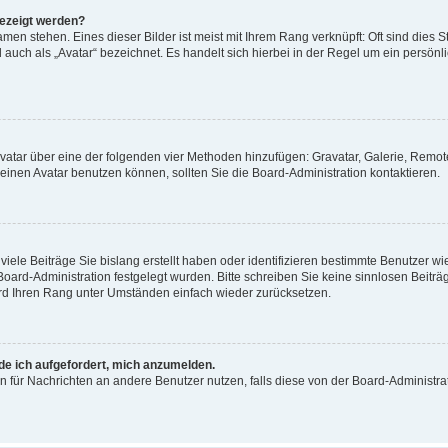
gezeigt werden?
men stehen. Eines dieser Bilder ist meist mit Ihrem Rang verknüpft: Oft sind dies S
auch als „Avatar“ bezeichnet. Es handelt sich hierbei in der Regel um ein persönl
 Avatar über eine der folgenden vier Methoden hinzufügen: Gravatar, Galerie, Rem
inen Avatar benutzen können, sollten Sie die Board-Administration kontaktieren.
iele Beiträge Sie bislang erstellt haben oder identifizieren bestimmte Benutzer
 Board-Administration festgelegt wurden. Bitte schreiben Sie keine sinnlosen Beit
wird Ihren Rang unter Umständen einfach wieder zurücksetzen.
rde ich aufgefordert, mich anzumelden.
ion für Nachrichten an andere Benutzer nutzen, falls diese von der Board-Administ