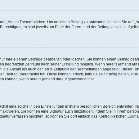
f „Neues Thema“ klicken. Um auf einen Beitrag zu antworten, müssen Sie auf „Ant
e Berechtigungen sind jeweils am Ende der Foren- und der Beitragsansicht aufgeliste
nur Ihre eigenen Beiträge bearbeiten oder löschen. Sie können einen Beitrag bear
nen begrenzten Zeitraum nach seiner Erstellung möglich. Wenn bereits jemand auf Ih
 die Anzahl als auch der letzte Zeitpunkt der Bearbeitungen angezeigt. Dieser Hi
 Beitrag überarbeitet hat. Diese können jedoch, falls sie es für nötig halten, eine 
hen können, wenn bereits jemand darauf geantwortet hat.
hst eine solche in den Einstellungen in Ihrem persönlichen Bereich entwerfen. Na
 aktivieren. Sie können eine Signatur auch hinzufügen, indem Sie in Ihrem persö
gnatur verfassen möchten, so können Sie dort einfach das Kontrollkästchen „Signa