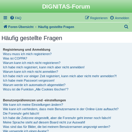
DIGNITAS-Forum
FAQ
Registrieren
Anmelden
S
Foren-Übersicht
Häufig gestellte Fragen
u
Häufig gestellte Fragen
c
h
Registrierung und Anmeldung
Wozu muss ich mich registrieren?
e
Was ist COPPA?
Warum kann ich mich nicht registrieren?
Ich habe mich registriert, kann mich aber nicht anmelden!
Warum kann ich mich nicht anmelden?
Ich habe mich vor einiger Zeit registriert, kann mich aber nicht mehr anmelden?!
Ich habe mein Passwort vergessen!
Warum werde ich automatisch abgemeldet?
Wozu ist die Funktion „Alle Cookies löschen“?
Benutzerpräferenzen und -einstellungen
Wie kann ich meine Einstellungen ändern?
Wie kann ich verhindern, dass mein Benutzername in der Online-Liste auftaucht?
Die Forenuhr geht falsch!
Ich habe die Zeitzone eingestellt, aber die Forenuhr geht immer noch falsch!
Meine Sprache steht auf diesem Board nicht zur Auswahl!
Was sind das für Bilder, die bei meinem Benutzernamen angezeigt werden?
Wie verwende ich einen Avatar?