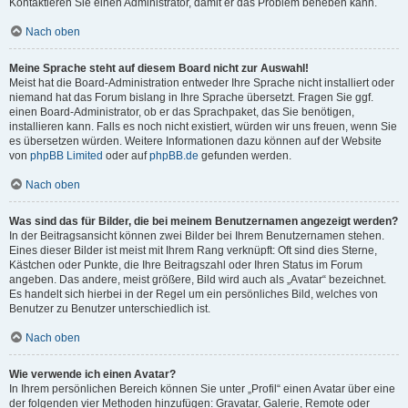
Kontaktieren Sie einen Administrator, damit er das Problem beheben kann.
Nach oben
Meine Sprache steht auf diesem Board nicht zur Auswahl!
Meist hat die Board-Administration entweder Ihre Sprache nicht installiert oder
niemand hat das Forum bislang in Ihre Sprache übersetzt. Fragen Sie ggf.
einen Board-Administrator, ob er das Sprachpaket, das Sie benötigen,
installieren kann. Falls es noch nicht existiert, würden wir uns freuen, wenn Sie
es übersetzen würden. Weitere Informationen dazu können auf der Website
von
phpBB Limited
oder auf
phpBB.de
gefunden werden.
Nach oben
Was sind das für Bilder, die bei meinem Benutzernamen angezeigt werden?
In der Beitragsansicht können zwei Bilder bei Ihrem Benutzernamen stehen.
Eines dieser Bilder ist meist mit Ihrem Rang verknüpft: Oft sind dies Sterne,
Kästchen oder Punkte, die Ihre Beitragszahl oder Ihren Status im Forum
angeben. Das andere, meist größere, Bild wird auch als „Avatar“ bezeichnet.
Es handelt sich hierbei in der Regel um ein persönliches Bild, welches von
Benutzer zu Benutzer unterschiedlich ist.
Nach oben
Wie verwende ich einen Avatar?
In Ihrem persönlichen Bereich können Sie unter „Profil“ einen Avatar über eine
der folgenden vier Methoden hinzufügen: Gravatar, Galerie, Remote oder