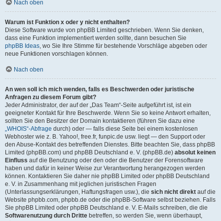
Nach oben
Warum ist Funktion x oder y nicht enthalten?
Diese Software wurde von phpBB Limited geschrieben. Wenn Sie denken,
dass eine Funktion implementiert werden sollte, dann besuchen Sie
phpBB Ideas
, wo Sie Ihre Stimme für bestehende Vorschläge abgeben oder
neue Funktionen vorschlagen können.
Nach oben
An wen soll ich mich wenden, falls es Beschwerden oder juristische
Anfragen zu diesem Forum gibt?
Jeder Administrator, der auf der „Das Team“-Seite aufgeführt ist, ist ein
geeigneter Kontakt für Ihre Beschwerde. Wenn Sie so keine Antwort erhalten,
sollten Sie den Besitzer der Domain kontaktieren (führen Sie dazu eine
„WHOIS“-Abfrage
durch) oder — falls diese Seite bei einem kostenlosen
Webhoster wie z. B. Yahoo!, free.fr, funpic.de usw. liegt — den Support oder
den Abuse-Kontakt des betreffenden Dienstes. Bitte beachten Sie, dass phpBB
Limited (phpBB.com) und phpBB Deutschland e. V. (phpBB.de)
absolut keinen
Einfluss
auf die Benutzung oder den oder die Benutzer der Forensoftware
haben und dafür in keiner Weise zur Verantwortung herangezogen werden
können. Kontaktieren Sie daher nie phpBB Limited oder phpBB Deutschland
e. V. in Zusammenhang mit jeglichen juristischen Fragen
(Unterlassungserklärungen, Haftungsfragen usw.), die
sich nicht direkt
auf die
Website phpbb.com, phpbb.de oder die phpBB-Software selbst beziehen. Falls
Sie phpBB Limited oder phpBB Deutschland e. V. E-Mails schreiben, die die
Softwarenutzung durch Dritte
betreffen, so werden Sie, wenn überhaupt,