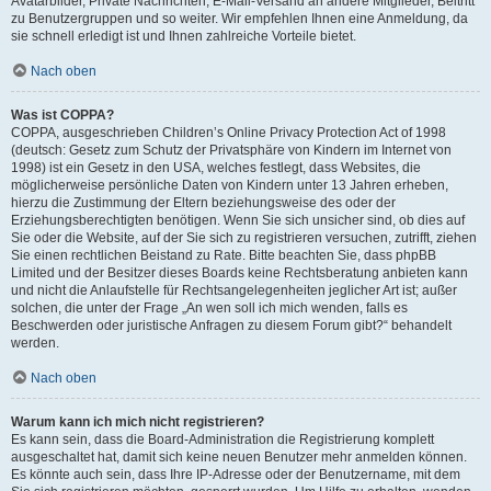
Avatarbilder, Private Nachrichten, E-Mail-Versand an andere Mitglieder, Beitritt
zu Benutzergruppen und so weiter. Wir empfehlen Ihnen eine Anmeldung, da
sie schnell erledigt ist und Ihnen zahlreiche Vorteile bietet.
Nach oben
Was ist COPPA?
COPPA, ausgeschrieben Children’s Online Privacy Protection Act of 1998
(deutsch: Gesetz zum Schutz der Privatsphäre von Kindern im Internet von
1998) ist ein Gesetz in den USA, welches festlegt, dass Websites, die
möglicherweise persönliche Daten von Kindern unter 13 Jahren erheben,
hierzu die Zustimmung der Eltern beziehungsweise des oder der
Erziehungsberechtigten benötigen. Wenn Sie sich unsicher sind, ob dies auf
Sie oder die Website, auf der Sie sich zu registrieren versuchen, zutrifft, ziehen
Sie einen rechtlichen Beistand zu Rate. Bitte beachten Sie, dass phpBB
Limited und der Besitzer dieses Boards keine Rechtsberatung anbieten kann
und nicht die Anlaufstelle für Rechtsangelegenheiten jeglicher Art ist; außer
solchen, die unter der Frage „An wen soll ich mich wenden, falls es
Beschwerden oder juristische Anfragen zu diesem Forum gibt?“ behandelt
werden.
Nach oben
Warum kann ich mich nicht registrieren?
Es kann sein, dass die Board-Administration die Registrierung komplett
ausgeschaltet hat, damit sich keine neuen Benutzer mehr anmelden können.
Es könnte auch sein, dass Ihre IP-Adresse oder der Benutzername, mit dem