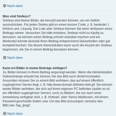
Nach oben
Was sind Smileys?
Smileys sind kleine Bilder, die benutzt werden können, um ein Gefühl
auszudrücken. Für jeden Smiley gibt es einen kurzen Code, z. B. bedeutet :)
fröhlich und :( traurig. Die Liste aller Smileys können Sie beim Verfassen eines
Beitrags sehen. Versuchen Sie bitte trotzdem, Smileys nicht zu häufig zu
benutzen, sie können einen Beitrag schnell unlesbar machen und ein
Moderator könnte deshalb Ihren Beitrag entsprechend überarbeiten oder gar
komplett löschen. Die Board-Administration kann auch die Anzahl der Smileys
begrenzen, die Sie in einem Beitrag benutzen können.
Nach oben
Kann ich Bilder in meine Beiträge einfügen?
Ja, Bilder können in Ihrem Beitrag angezeigt werden. Wenn die Administration
Dateianhänge erlaubt hat, können Sie das Bild auch direkt hochladen.
Ansonsten müssen Sie zu einem Bild verlinken, das auf einem öffentlich
zugänglichen Server liegt, z. B. http://www.domain.tld/mein-bild.gif. Sie können
weder Bilder verlinken, die sich auf Ihrem eigenen PC befinden (außer es ist
ein öffentlich zugänglicher Server), noch zu Bildern, die nur nach einer
Anmeldung verfügbar sind, z. B. Hotmail- oder Yahoo-Mailboxen, mit einem
Passwort geschützte Seiten usw. Um das Bild anzuzeigen, benutze den
BBCode-Tag „[img]“.
Nach oben