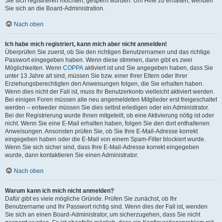
Sie sich registrieren möchten, gesperrt wurden. Um Hilfe zu erhalten, wenden
Sie sich an die Board-Administration.
Nach oben
Ich habe mich registriert, kann mich aber nicht anmelden!
Überprüfen Sie zuerst, ob Sie den richtigen Benutzernamen und das richtige
Passwort eingegeben haben. Wenn diese stimmen, dann gibt es zwei
Möglichkeiten. Wenn
COPPA
aktiviert ist und Sie angegeben haben, dass Sie
unter 13 Jahre alt sind, müssen Sie bzw. einer Ihrer Eltern oder Ihrer
Erziehungsberechtigten den Anweisungen folgen, die Sie erhalten haben.
Wenn dies nicht der Fall ist, muss Ihr Benutzerkonto vielleicht aktiviert werden.
Bei einigen Foren müssen alle neu angemeldeten Mitglieder erst freigeschaltet
werden – entweder müssen Sie dies selbst erledigen oder ein Administrator.
Bei der Registrierung wurde Ihnen mitgeteilt, ob eine Aktivierung nötig ist oder
nicht. Wenn Sie eine E-Mail erhalten haben, folgen Sie den dort enthaltenen
Anweisungen. Ansonsten prüfen Sie, ob Sie Ihre E-Mail-Adresse korrekt
eingegeben haben oder die E-Mail von einem Spam-Filter blockiert wurde.
Wenn Sie sich sicher sind, dass Ihre E-Mail-Adresse korrekt eingegeben
wurde, dann kontaktieren Sie einen Administrator.
Nach oben
Warum kann ich mich nicht anmelden?
Dafür gibt es viele mögliche Gründe. Prüfen Sie zunächst, ob Ihr
Benutzername und Ihr Passwort richtig sind. Wenn dies der Fall ist, wenden
Sie sich an einen Board-Administrator, um sicherzugehen, dass Sie nicht