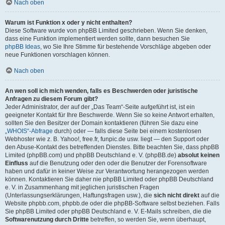
Nach oben
Warum ist Funktion x oder y nicht enthalten?
Diese Software wurde von phpBB Limited geschrieben. Wenn Sie denken,
dass eine Funktion implementiert werden sollte, dann besuchen Sie
phpBB Ideas
, wo Sie Ihre Stimme für bestehende Vorschläge abgeben oder
neue Funktionen vorschlagen können.
Nach oben
An wen soll ich mich wenden, falls es Beschwerden oder juristische
Anfragen zu diesem Forum gibt?
Jeder Administrator, der auf der „Das Team“-Seite aufgeführt ist, ist ein
geeigneter Kontakt für Ihre Beschwerde. Wenn Sie so keine Antwort erhalten,
sollten Sie den Besitzer der Domain kontaktieren (führen Sie dazu eine
„WHOIS“-Abfrage
durch) oder — falls diese Seite bei einem kostenlosen
Webhoster wie z. B. Yahoo!, free.fr, funpic.de usw. liegt — den Support oder
den Abuse-Kontakt des betreffenden Dienstes. Bitte beachten Sie, dass phpBB
Limited (phpBB.com) und phpBB Deutschland e. V. (phpBB.de)
absolut keinen
Einfluss
auf die Benutzung oder den oder die Benutzer der Forensoftware
haben und dafür in keiner Weise zur Verantwortung herangezogen werden
können. Kontaktieren Sie daher nie phpBB Limited oder phpBB Deutschland
e. V. in Zusammenhang mit jeglichen juristischen Fragen
(Unterlassungserklärungen, Haftungsfragen usw.), die
sich nicht direkt
auf die
Website phpbb.com, phpbb.de oder die phpBB-Software selbst beziehen. Falls
Sie phpBB Limited oder phpBB Deutschland e. V. E-Mails schreiben, die die
Softwarenutzung durch Dritte
betreffen, so werden Sie, wenn überhaupt,