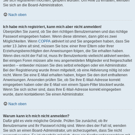
Sie sich registrieren möchten, gesperrt wurden. Um Hilfe zu erhalten, wenden
Sie sich an die Board-Administration.
Nach oben
Ich habe mich registriert, kann mich aber nicht anmelden!
Überprüfen Sie zuerst, ob Sie den richtigen Benutzernamen und das richtige
Passwort eingegeben haben. Wenn diese stimmen, dann gibt es zwei
Möglichkeiten. Wenn
COPPA
aktiviert ist und Sie angegeben haben, dass Sie
unter 13 Jahre alt sind, müssen Sie bzw. einer Ihrer Eltern oder Ihrer
Erziehungsberechtigten den Anweisungen folgen, die Sie erhalten haben.
Wenn dies nicht der Fall ist, muss Ihr Benutzerkonto vielleicht aktiviert werden.
Bei einigen Foren müssen alle neu angemeldeten Mitglieder erst freigeschaltet
werden – entweder müssen Sie dies selbst erledigen oder ein Administrator.
Bei der Registrierung wurde Ihnen mitgeteilt, ob eine Aktivierung nötig ist oder
nicht. Wenn Sie eine E-Mail erhalten haben, folgen Sie den dort enthaltenen
Anweisungen. Ansonsten prüfen Sie, ob Sie Ihre E-Mail-Adresse korrekt
eingegeben haben oder die E-Mail von einem Spam-Filter blockiert wurde.
Wenn Sie sich sicher sind, dass Ihre E-Mail-Adresse korrekt eingegeben
wurde, dann kontaktieren Sie einen Administrator.
Nach oben
Warum kann ich mich nicht anmelden?
Dafür gibt es viele mögliche Gründe. Prüfen Sie zunächst, ob Ihr
Benutzername und Ihr Passwort richtig sind. Wenn dies der Fall ist, wenden
Sie sich an einen Board-Administrator, um sicherzugehen, dass Sie nicht