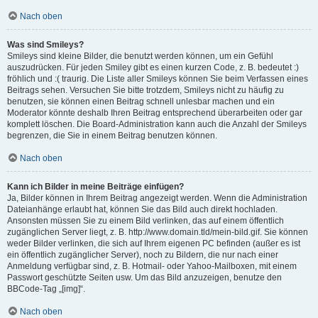
Nach oben
Was sind Smileys?
Smileys sind kleine Bilder, die benutzt werden können, um ein Gefühl
auszudrücken. Für jeden Smiley gibt es einen kurzen Code, z. B. bedeutet :)
fröhlich und :( traurig. Die Liste aller Smileys können Sie beim Verfassen eines
Beitrags sehen. Versuchen Sie bitte trotzdem, Smileys nicht zu häufig zu
benutzen, sie können einen Beitrag schnell unlesbar machen und ein
Moderator könnte deshalb Ihren Beitrag entsprechend überarbeiten oder gar
komplett löschen. Die Board-Administration kann auch die Anzahl der Smileys
begrenzen, die Sie in einem Beitrag benutzen können.
Nach oben
Kann ich Bilder in meine Beiträge einfügen?
Ja, Bilder können in Ihrem Beitrag angezeigt werden. Wenn die Administration
Dateianhänge erlaubt hat, können Sie das Bild auch direkt hochladen.
Ansonsten müssen Sie zu einem Bild verlinken, das auf einem öffentlich
zugänglichen Server liegt, z. B. http://www.domain.tld/mein-bild.gif. Sie können
weder Bilder verlinken, die sich auf Ihrem eigenen PC befinden (außer es ist
ein öffentlich zugänglicher Server), noch zu Bildern, die nur nach einer
Anmeldung verfügbar sind, z. B. Hotmail- oder Yahoo-Mailboxen, mit einem
Passwort geschützte Seiten usw. Um das Bild anzuzeigen, benutze den
BBCode-Tag „[img]“.
Nach oben