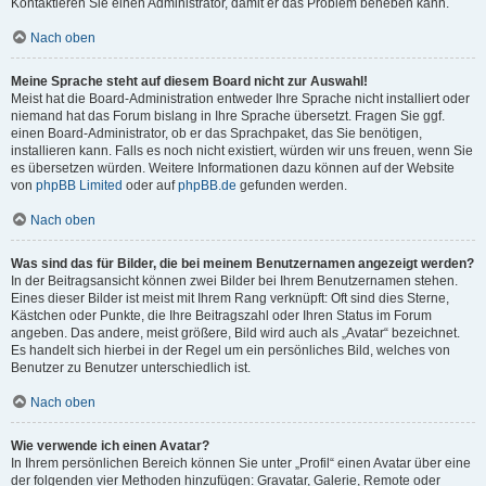
Kontaktieren Sie einen Administrator, damit er das Problem beheben kann.
Nach oben
Meine Sprache steht auf diesem Board nicht zur Auswahl!
Meist hat die Board-Administration entweder Ihre Sprache nicht installiert oder
niemand hat das Forum bislang in Ihre Sprache übersetzt. Fragen Sie ggf.
einen Board-Administrator, ob er das Sprachpaket, das Sie benötigen,
installieren kann. Falls es noch nicht existiert, würden wir uns freuen, wenn Sie
es übersetzen würden. Weitere Informationen dazu können auf der Website
von
phpBB Limited
oder auf
phpBB.de
gefunden werden.
Nach oben
Was sind das für Bilder, die bei meinem Benutzernamen angezeigt werden?
In der Beitragsansicht können zwei Bilder bei Ihrem Benutzernamen stehen.
Eines dieser Bilder ist meist mit Ihrem Rang verknüpft: Oft sind dies Sterne,
Kästchen oder Punkte, die Ihre Beitragszahl oder Ihren Status im Forum
angeben. Das andere, meist größere, Bild wird auch als „Avatar“ bezeichnet.
Es handelt sich hierbei in der Regel um ein persönliches Bild, welches von
Benutzer zu Benutzer unterschiedlich ist.
Nach oben
Wie verwende ich einen Avatar?
In Ihrem persönlichen Bereich können Sie unter „Profil“ einen Avatar über eine
der folgenden vier Methoden hinzufügen: Gravatar, Galerie, Remote oder