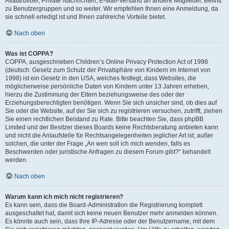
Avatarbilder, Private Nachrichten, E-Mail-Versand an andere Mitglieder, Beitritt
zu Benutzergruppen und so weiter. Wir empfehlen Ihnen eine Anmeldung, da
sie schnell erledigt ist und Ihnen zahlreiche Vorteile bietet.
Nach oben
Was ist COPPA?
COPPA, ausgeschrieben Children’s Online Privacy Protection Act of 1998
(deutsch: Gesetz zum Schutz der Privatsphäre von Kindern im Internet von
1998) ist ein Gesetz in den USA, welches festlegt, dass Websites, die
möglicherweise persönliche Daten von Kindern unter 13 Jahren erheben,
hierzu die Zustimmung der Eltern beziehungsweise des oder der
Erziehungsberechtigten benötigen. Wenn Sie sich unsicher sind, ob dies auf
Sie oder die Website, auf der Sie sich zu registrieren versuchen, zutrifft, ziehen
Sie einen rechtlichen Beistand zu Rate. Bitte beachten Sie, dass phpBB
Limited und der Besitzer dieses Boards keine Rechtsberatung anbieten kann
und nicht die Anlaufstelle für Rechtsangelegenheiten jeglicher Art ist; außer
solchen, die unter der Frage „An wen soll ich mich wenden, falls es
Beschwerden oder juristische Anfragen zu diesem Forum gibt?“ behandelt
werden.
Nach oben
Warum kann ich mich nicht registrieren?
Es kann sein, dass die Board-Administration die Registrierung komplett
ausgeschaltet hat, damit sich keine neuen Benutzer mehr anmelden können.
Es könnte auch sein, dass Ihre IP-Adresse oder der Benutzername, mit dem