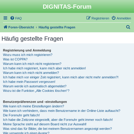
DIGNITAS-Forum
FAQ
Registrieren
Anmelden
S
Foren-Übersicht
Häufig gestellte Fragen
u
Häufig gestellte Fragen
c
h
Registrierung und Anmeldung
Wozu muss ich mich registrieren?
e
Was ist COPPA?
Warum kann ich mich nicht registrieren?
Ich habe mich registriert, kann mich aber nicht anmelden!
Warum kann ich mich nicht anmelden?
Ich habe mich vor einiger Zeit registriert, kann mich aber nicht mehr anmelden?!
Ich habe mein Passwort vergessen!
Warum werde ich automatisch abgemeldet?
Wozu ist die Funktion „Alle Cookies löschen“?
Benutzerpräferenzen und -einstellungen
Wie kann ich meine Einstellungen ändern?
Wie kann ich verhindern, dass mein Benutzername in der Online-Liste auftaucht?
Die Forenuhr geht falsch!
Ich habe die Zeitzone eingestellt, aber die Forenuhr geht immer noch falsch!
Meine Sprache steht auf diesem Board nicht zur Auswahl!
Was sind das für Bilder, die bei meinem Benutzernamen angezeigt werden?
Wie verwende ich einen Avatar?