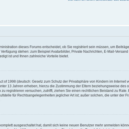
nistration dieses Forums entscheidet, ob Sie registriert sein müssen, um Beiträge z
ur Verfügung stehen: zum Beispiel Avatarbilder, Private Nachrichten, E-Mail-Versand
igt ist und Ihnen zahlreiche Vorteile bietet.
t of 1998 (deutsch: Gesetz zum Schutz der Privatsphäre von Kindern im Internet vo
unter 13 Jahren erheben, hierzu die Zustimmung der Eltern beziehungsweise des o
h zu registrieren versuchen, zutrifft, ziehen Sie einen rechtlichen Beistand zu Rat
stelle für Rechtsangelegenheiten jeglicher Art ist; außer solchen, die unter der 
.
 komplett ausgeschaltet hat, damit sich keine neuen Benutzer mehr anmelden könne