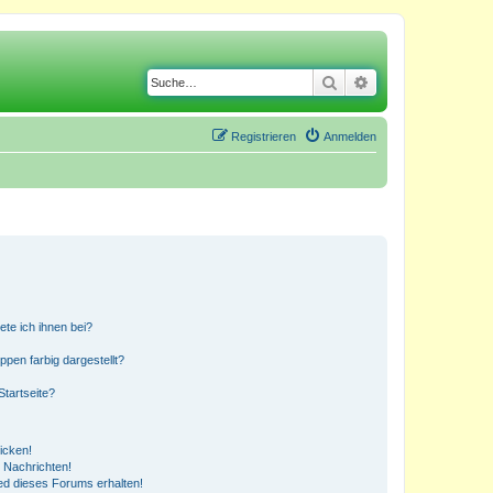
Suche
Erweiterte Suche
Registrieren
Anmelden
ete ich ihnen bei?
en farbig dargestellt?
tartseite?
icken!
 Nachrichten!
ed dieses Forums erhalten!