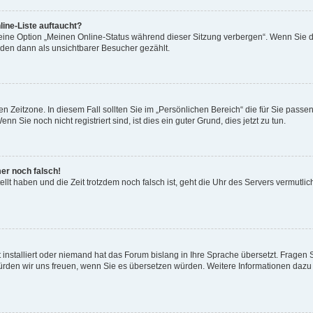
ine-Liste auftaucht?
 eine Option „Meinen Online-Status während dieser Sitzung verbergen“. Wenn Sie d
rden dann als unsichtbarer Besucher gezählt.
n Zeitzone. In diesem Fall sollten Sie im „Persönlichen Bereich“ die für Sie passend
 Sie noch nicht registriert sind, ist dies ein guter Grund, dies jetzt zu tun.
mer noch falsch!
ellt haben und die Zeit trotzdem noch falsch ist, geht die Uhr des Servers vermutlic
 installiert oder niemand hat das Forum bislang in Ihre Sprache übersetzt. Fragen 
t, würden wir uns freuen, wenn Sie es übersetzen würden. Weitere Informationen da