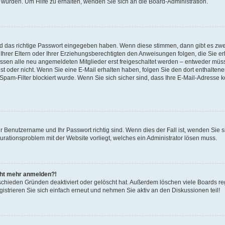
 wurden. Um Hilfe zu erhalten, wenden Sie sich an die Board-Administration.
nd das richtige Passwort eingegeben haben. Wenn diese stimmen, dann gibt es zw
Ihrer Eltern oder Ihrer Erziehungsberechtigten den Anweisungen folgen, die Sie erh
üssen alle neu angemeldeten Mitglieder erst freigeschaltet werden – entweder müsse
 ist oder nicht. Wenn Sie eine E-Mail erhalten haben, folgen Sie den dort enthalte
pam-Filter blockiert wurde. Wenn Sie sich sicher sind, dass Ihre E-Mail-Adresse 
hr Benutzername und Ihr Passwort richtig sind. Wenn dies der Fall ist, wenden Sie
gurationsproblem mit der Website vorliegt, welches ein Administrator lösen muss.
icht mehr anmelden?!
schieden Gründen deaktiviert oder gelöscht hat. Außerdem löschen viele Boards reg
strieren Sie sich einfach erneut und nehmen Sie aktiv an den Diskussionen teil!