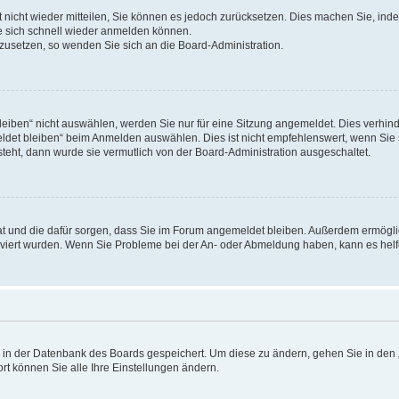
rt nicht wieder mitteilen, Sie können es jedoch zurücksetzen. Dies machen Sie, in
e sich schnell wieder anmelden können.
ckzusetzen, so wenden Sie sich an die Board-Administration.
ben“ nicht auswählen, werden Sie nur für eine Sitzung angemeldet. Dies verhinde
et bleiben“ beim Anmelden auswählen. Dies ist nicht empfehlenswert, wenn Sie s
steht, dann wurde sie vermutlich von der Board-Administration ausgeschaltet.
 hat und die dafür sorgen, dass Sie im Forum angemeldet bleiben. Außerdem ermögl
ktiviert wurden. Wenn Sie Probleme bei der An- oder Abmeldung haben, kann es hel
en in der Datenbank des Boards gespeichert. Um diese zu ändern, gehen Sie in den 
rt können Sie alle Ihre Einstellungen ändern.