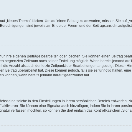
f „Neues Thema“ klicken. Um auf einen Beitrag zu antworten, müssen Sie auf „Ant
e Berechtigungen sind jeweils am Ende der Foren- und der Beitragsansicht aufgeliste
nur Ihre eigenen Beiträge bearbeiten oder löschen. Sie können einen Beitrag bear
nen begrenzten Zeitraum nach seiner Erstellung möglich. Wenn bereits jemand auf Ih
 die Anzahl als auch der letzte Zeitpunkt der Bearbeitungen angezeigt. Dieser Hi
 Beitrag überarbeitet hat. Diese können jedoch, falls sie es für nötig halten, eine 
hen können, wenn bereits jemand darauf geantwortet hat.
hst eine solche in den Einstellungen in Ihrem persönlichen Bereich entwerfen. Na
 aktivieren. Sie können eine Signatur auch hinzufügen, indem Sie in Ihrem persö
gnatur verfassen möchten, so können Sie dort einfach das Kontrollkästchen „Signa