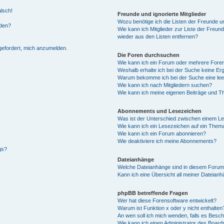
alsch!
Freunde und ignorierte Mitglieder
Wozu benötige ich die Listen der Freunde un
rden?
Wie kann ich Mitglieder zur Liste der Freund
wieder aus den Listen entfernen?
fgefordert, mich anzumelden.
Die Foren durchsuchen
Wie kann ich ein Forum oder mehrere For
Weshalb erhalte ich bei der Suche keine Er
Warum bekomme ich bei der Suche eine lee
Wie kann ich nach Mitgliedern suchen?
Wie kann ich meine eigenen Beiträge und T
Abonnements und Lesezeichen
Was ist der Unterschied zwischen einem L
Wie kann ich ein Lesezeichen auf ein Them
Wie kann ich ein Forum abonnieren?
Wie deaktiviere ich meine Abonnements?
gs?
Dateianhänge
Welche Dateianhänge sind in diesem Forum
Kann ich eine Übersicht all meiner Dateian
phpBB betreffende Fragen
Wer hat diese Forensoftware entwickelt?
Warum ist Funktion x oder y nicht enthalten
An wen soll ich mich wenden, falls es Besc
Wie kann ich einen Administrator des Board