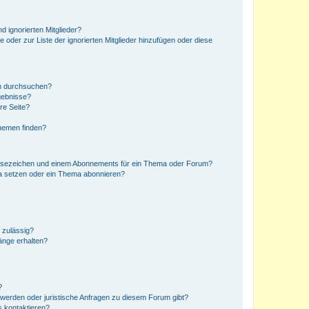
d ignorierten Mitglieder?
e oder zur Liste der ignorierten Mitglieder hinzufügen oder diese
en durchsuchen?
gebnisse?
re Seite?
hemen finden?
esezeichen und einem Abonnements für ein Thema oder Forum?
a setzen oder ein Thema abonnieren?
 zulässig?
hänge erhalten?
?
hwerden oder juristische Anfragen zu diesem Forum gibt?
s kontaktieren?