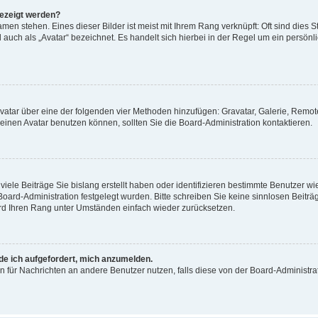
gezeigt werden?
men stehen. Eines dieser Bilder ist meist mit Ihrem Rang verknüpft: Oft sind dies S
auch als „Avatar“ bezeichnet. Es handelt sich hierbei in der Regel um ein persönl
 Avatar über eine der folgenden vier Methoden hinzufügen: Gravatar, Galerie, Rem
inen Avatar benutzen können, sollten Sie die Board-Administration kontaktieren.
iele Beiträge Sie bislang erstellt haben oder identifizieren bestimmte Benutzer
 Board-Administration festgelegt wurden. Bitte schreiben Sie keine sinnlosen Beit
wird Ihren Rang unter Umständen einfach wieder zurücksetzen.
rde ich aufgefordert, mich anzumelden.
ion für Nachrichten an andere Benutzer nutzen, falls diese von der Board-Administ