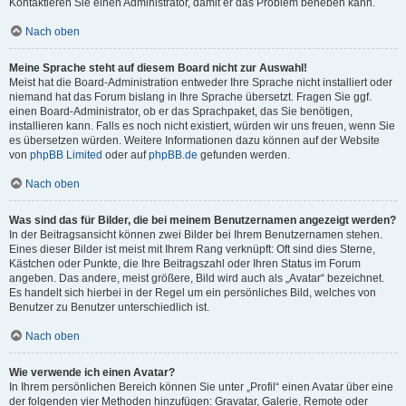
Kontaktieren Sie einen Administrator, damit er das Problem beheben kann.
Nach oben
Meine Sprache steht auf diesem Board nicht zur Auswahl!
Meist hat die Board-Administration entweder Ihre Sprache nicht installiert oder
niemand hat das Forum bislang in Ihre Sprache übersetzt. Fragen Sie ggf.
einen Board-Administrator, ob er das Sprachpaket, das Sie benötigen,
installieren kann. Falls es noch nicht existiert, würden wir uns freuen, wenn Sie
es übersetzen würden. Weitere Informationen dazu können auf der Website
von
phpBB Limited
oder auf
phpBB.de
gefunden werden.
Nach oben
Was sind das für Bilder, die bei meinem Benutzernamen angezeigt werden?
In der Beitragsansicht können zwei Bilder bei Ihrem Benutzernamen stehen.
Eines dieser Bilder ist meist mit Ihrem Rang verknüpft: Oft sind dies Sterne,
Kästchen oder Punkte, die Ihre Beitragszahl oder Ihren Status im Forum
angeben. Das andere, meist größere, Bild wird auch als „Avatar“ bezeichnet.
Es handelt sich hierbei in der Regel um ein persönliches Bild, welches von
Benutzer zu Benutzer unterschiedlich ist.
Nach oben
Wie verwende ich einen Avatar?
In Ihrem persönlichen Bereich können Sie unter „Profil“ einen Avatar über eine
der folgenden vier Methoden hinzufügen: Gravatar, Galerie, Remote oder