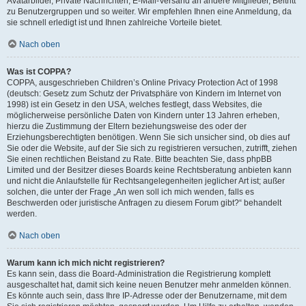
Avatarbilder, Private Nachrichten, E-Mail-Versand an andere Mitglieder, Beitritt
zu Benutzergruppen und so weiter. Wir empfehlen Ihnen eine Anmeldung, da
sie schnell erledigt ist und Ihnen zahlreiche Vorteile bietet.
Nach oben
Was ist COPPA?
COPPA, ausgeschrieben Children’s Online Privacy Protection Act of 1998
(deutsch: Gesetz zum Schutz der Privatsphäre von Kindern im Internet von
1998) ist ein Gesetz in den USA, welches festlegt, dass Websites, die
möglicherweise persönliche Daten von Kindern unter 13 Jahren erheben,
hierzu die Zustimmung der Eltern beziehungsweise des oder der
Erziehungsberechtigten benötigen. Wenn Sie sich unsicher sind, ob dies auf
Sie oder die Website, auf der Sie sich zu registrieren versuchen, zutrifft, ziehen
Sie einen rechtlichen Beistand zu Rate. Bitte beachten Sie, dass phpBB
Limited und der Besitzer dieses Boards keine Rechtsberatung anbieten kann
und nicht die Anlaufstelle für Rechtsangelegenheiten jeglicher Art ist; außer
solchen, die unter der Frage „An wen soll ich mich wenden, falls es
Beschwerden oder juristische Anfragen zu diesem Forum gibt?“ behandelt
werden.
Nach oben
Warum kann ich mich nicht registrieren?
Es kann sein, dass die Board-Administration die Registrierung komplett
ausgeschaltet hat, damit sich keine neuen Benutzer mehr anmelden können.
Es könnte auch sein, dass Ihre IP-Adresse oder der Benutzername, mit dem