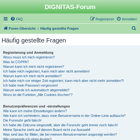
DIGNITAS-Forum
FAQ
Registrieren
Anmelden
S
Foren-Übersicht
Häufig gestellte Fragen
u
Häufig gestellte Fragen
c
h
Registrierung und Anmeldung
Wozu muss ich mich registrieren?
e
Was ist COPPA?
Warum kann ich mich nicht registrieren?
Ich habe mich registriert, kann mich aber nicht anmelden!
Warum kann ich mich nicht anmelden?
Ich habe mich vor einiger Zeit registriert, kann mich aber nicht mehr anmelden?!
Ich habe mein Passwort vergessen!
Warum werde ich automatisch abgemeldet?
Wozu ist die Funktion „Alle Cookies löschen“?
Benutzerpräferenzen und -einstellungen
Wie kann ich meine Einstellungen ändern?
Wie kann ich verhindern, dass mein Benutzername in der Online-Liste auftaucht?
Die Forenuhr geht falsch!
Ich habe die Zeitzone eingestellt, aber die Forenuhr geht immer noch falsch!
Meine Sprache steht auf diesem Board nicht zur Auswahl!
Was sind das für Bilder, die bei meinem Benutzernamen angezeigt werden?
Wie verwende ich einen Avatar?