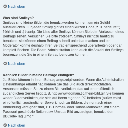
Nach oben
Was sind Smileys?
Smileys sind kleine Bilder, die benutzt werden können, um ein Gefühl
auszudrücken. Für jeden Smiley gibt es einen kurzen Code, z. B. bedeutet :)
fröhlich und :( traurig. Die Liste aller Smileys können Sie beim Verfassen eines
Beitrags sehen. Versuchen Sie bitte trotzdem, Smileys nicht zu häufig zu
benutzen, sie können einen Beitrag schnell unlesbar machen und ein
Moderator könnte deshalb Ihren Beitrag entsprechend überarbeiten oder gar
komplett löschen. Die Board-Administration kann auch die Anzahl der Smileys
begrenzen, die Sie in einem Beitrag benutzen können.
Nach oben
Kann ich Bilder in meine Beiträge einfügen?
Ja, Bilder können in Ihrem Beitrag angezeigt werden. Wenn die Administration
Dateianhänge erlaubt hat, können Sie das Bild auch direkt hochladen.
Ansonsten müssen Sie zu einem Bild verlinken, das auf einem öffentlich
zugänglichen Server liegt, z. B. http://www.domain.tld/mein-bild.gif. Sie können
weder Bilder verlinken, die sich auf Ihrem eigenen PC befinden (außer es ist
ein öffentlich zugänglicher Server), noch zu Bildern, die nur nach einer
Anmeldung verfügbar sind, z. B. Hotmail- oder Yahoo-Mailboxen, mit einem
Passwort geschützte Seiten usw. Um das Bild anzuzeigen, benutze den
BBCode-Tag „[img]“.
Nach oben