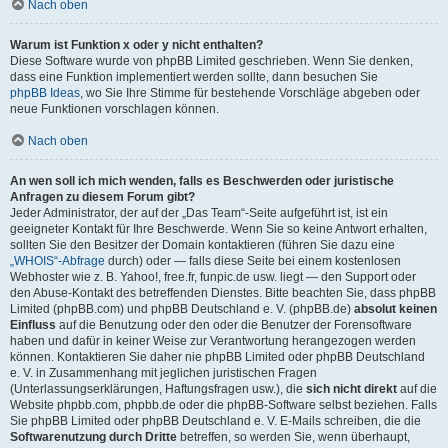
Nach oben
Warum ist Funktion x oder y nicht enthalten?
Diese Software wurde von phpBB Limited geschrieben. Wenn Sie denken,
dass eine Funktion implementiert werden sollte, dann besuchen Sie
phpBB Ideas
, wo Sie Ihre Stimme für bestehende Vorschläge abgeben oder
neue Funktionen vorschlagen können.
Nach oben
An wen soll ich mich wenden, falls es Beschwerden oder juristische
Anfragen zu diesem Forum gibt?
Jeder Administrator, der auf der „Das Team“-Seite aufgeführt ist, ist ein
geeigneter Kontakt für Ihre Beschwerde. Wenn Sie so keine Antwort erhalten,
sollten Sie den Besitzer der Domain kontaktieren (führen Sie dazu eine
„WHOIS“-Abfrage
durch) oder — falls diese Seite bei einem kostenlosen
Webhoster wie z. B. Yahoo!, free.fr, funpic.de usw. liegt — den Support oder
den Abuse-Kontakt des betreffenden Dienstes. Bitte beachten Sie, dass phpBB
Limited (phpBB.com) und phpBB Deutschland e. V. (phpBB.de)
absolut keinen
Einfluss
auf die Benutzung oder den oder die Benutzer der Forensoftware
haben und dafür in keiner Weise zur Verantwortung herangezogen werden
können. Kontaktieren Sie daher nie phpBB Limited oder phpBB Deutschland
e. V. in Zusammenhang mit jeglichen juristischen Fragen
(Unterlassungserklärungen, Haftungsfragen usw.), die
sich nicht direkt
auf die
Website phpbb.com, phpbb.de oder die phpBB-Software selbst beziehen. Falls
Sie phpBB Limited oder phpBB Deutschland e. V. E-Mails schreiben, die die
Softwarenutzung durch Dritte
betreffen, so werden Sie, wenn überhaupt,