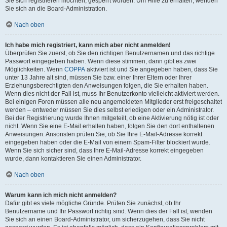
Sie sich registrieren möchten, gesperrt wurden. Um Hilfe zu erhalten, wenden
Sie sich an die Board-Administration.
Nach oben
Ich habe mich registriert, kann mich aber nicht anmelden!
Überprüfen Sie zuerst, ob Sie den richtigen Benutzernamen und das richtige
Passwort eingegeben haben. Wenn diese stimmen, dann gibt es zwei
Möglichkeiten. Wenn
COPPA
aktiviert ist und Sie angegeben haben, dass Sie
unter 13 Jahre alt sind, müssen Sie bzw. einer Ihrer Eltern oder Ihrer
Erziehungsberechtigten den Anweisungen folgen, die Sie erhalten haben.
Wenn dies nicht der Fall ist, muss Ihr Benutzerkonto vielleicht aktiviert werden.
Bei einigen Foren müssen alle neu angemeldeten Mitglieder erst freigeschaltet
werden – entweder müssen Sie dies selbst erledigen oder ein Administrator.
Bei der Registrierung wurde Ihnen mitgeteilt, ob eine Aktivierung nötig ist oder
nicht. Wenn Sie eine E-Mail erhalten haben, folgen Sie den dort enthaltenen
Anweisungen. Ansonsten prüfen Sie, ob Sie Ihre E-Mail-Adresse korrekt
eingegeben haben oder die E-Mail von einem Spam-Filter blockiert wurde.
Wenn Sie sich sicher sind, dass Ihre E-Mail-Adresse korrekt eingegeben
wurde, dann kontaktieren Sie einen Administrator.
Nach oben
Warum kann ich mich nicht anmelden?
Dafür gibt es viele mögliche Gründe. Prüfen Sie zunächst, ob Ihr
Benutzername und Ihr Passwort richtig sind. Wenn dies der Fall ist, wenden
Sie sich an einen Board-Administrator, um sicherzugehen, dass Sie nicht