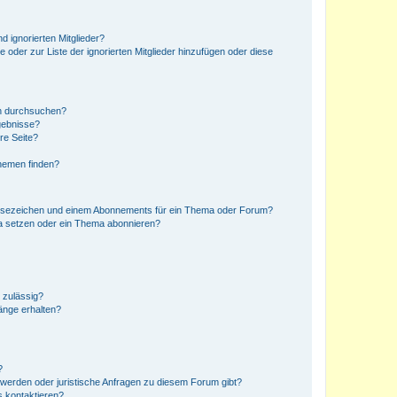
d ignorierten Mitglieder?
e oder zur Liste der ignorierten Mitglieder hinzufügen oder diese
en durchsuchen?
gebnisse?
re Seite?
hemen finden?
esezeichen und einem Abonnements für ein Thema oder Forum?
a setzen oder ein Thema abonnieren?
 zulässig?
hänge erhalten?
?
hwerden oder juristische Anfragen zu diesem Forum gibt?
s kontaktieren?