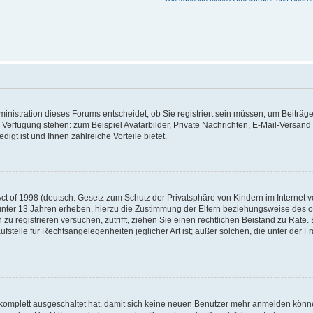
nistration dieses Forums entscheidet, ob Sie registriert sein müssen, um Beiträge z
ur Verfügung stehen: zum Beispiel Avatarbilder, Private Nachrichten, E-Mail-Versand
igt ist und Ihnen zahlreiche Vorteile bietet.
t of 1998 (deutsch: Gesetz zum Schutz der Privatsphäre von Kindern im Internet vo
unter 13 Jahren erheben, hierzu die Zustimmung der Eltern beziehungsweise des o
h zu registrieren versuchen, zutrifft, ziehen Sie einen rechtlichen Beistand zu Rat
stelle für Rechtsangelegenheiten jeglicher Art ist; außer solchen, die unter der 
.
 komplett ausgeschaltet hat, damit sich keine neuen Benutzer mehr anmelden könne