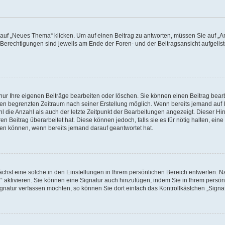
f „Neues Thema“ klicken. Um auf einen Beitrag zu antworten, müssen Sie auf „Ant
e Berechtigungen sind jeweils am Ende der Foren- und der Beitragsansicht aufgeliste
nur Ihre eigenen Beiträge bearbeiten oder löschen. Sie können einen Beitrag bear
nen begrenzten Zeitraum nach seiner Erstellung möglich. Wenn bereits jemand auf Ih
 die Anzahl als auch der letzte Zeitpunkt der Bearbeitungen angezeigt. Dieser Hi
 Beitrag überarbeitet hat. Diese können jedoch, falls sie es für nötig halten, eine 
hen können, wenn bereits jemand darauf geantwortet hat.
hst eine solche in den Einstellungen in Ihrem persönlichen Bereich entwerfen. Na
 aktivieren. Sie können eine Signatur auch hinzufügen, indem Sie in Ihrem persö
gnatur verfassen möchten, so können Sie dort einfach das Kontrollkästchen „Signa