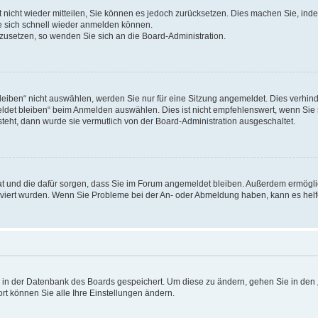
rt nicht wieder mitteilen, Sie können es jedoch zurücksetzen. Dies machen Sie, in
e sich schnell wieder anmelden können.
ckzusetzen, so wenden Sie sich an die Board-Administration.
ben“ nicht auswählen, werden Sie nur für eine Sitzung angemeldet. Dies verhinde
et bleiben“ beim Anmelden auswählen. Dies ist nicht empfehlenswert, wenn Sie s
steht, dann wurde sie vermutlich von der Board-Administration ausgeschaltet.
 hat und die dafür sorgen, dass Sie im Forum angemeldet bleiben. Außerdem ermögl
ktiviert wurden. Wenn Sie Probleme bei der An- oder Abmeldung haben, kann es hel
en in der Datenbank des Boards gespeichert. Um diese zu ändern, gehen Sie in den 
rt können Sie alle Ihre Einstellungen ändern.