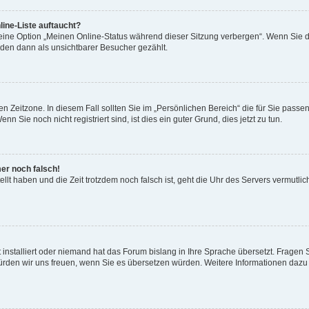
ine-Liste auftaucht?
 eine Option „Meinen Online-Status während dieser Sitzung verbergen“. Wenn Sie d
rden dann als unsichtbarer Besucher gezählt.
n Zeitzone. In diesem Fall sollten Sie im „Persönlichen Bereich“ die für Sie passend
 Sie noch nicht registriert sind, ist dies ein guter Grund, dies jetzt zu tun.
mer noch falsch!
ellt haben und die Zeit trotzdem noch falsch ist, geht die Uhr des Servers vermutlic
 installiert oder niemand hat das Forum bislang in Ihre Sprache übersetzt. Fragen 
t, würden wir uns freuen, wenn Sie es übersetzen würden. Weitere Informationen da