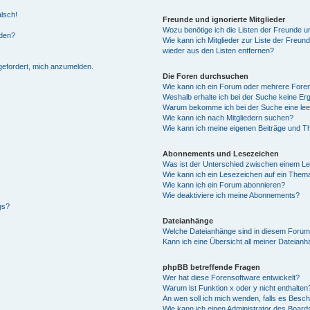
alsch!
Freunde und ignorierte Mitglieder
Wozu benötige ich die Listen der Freunde un
rden?
Wie kann ich Mitglieder zur Liste der Freund
wieder aus den Listen entfernen?
fgefordert, mich anzumelden.
Die Foren durchsuchen
Wie kann ich ein Forum oder mehrere For
Weshalb erhalte ich bei der Suche keine Er
Warum bekomme ich bei der Suche eine lee
Wie kann ich nach Mitgliedern suchen?
Wie kann ich meine eigenen Beiträge und T
Abonnements und Lesezeichen
Was ist der Unterschied zwischen einem L
Wie kann ich ein Lesezeichen auf ein Them
Wie kann ich ein Forum abonnieren?
Wie deaktiviere ich meine Abonnements?
gs?
Dateianhänge
Welche Dateianhänge sind in diesem Forum
Kann ich eine Übersicht all meiner Dateian
phpBB betreffende Fragen
Wer hat diese Forensoftware entwickelt?
Warum ist Funktion x oder y nicht enthalten
An wen soll ich mich wenden, falls es Besc
Wie kann ich einen Administrator des Board