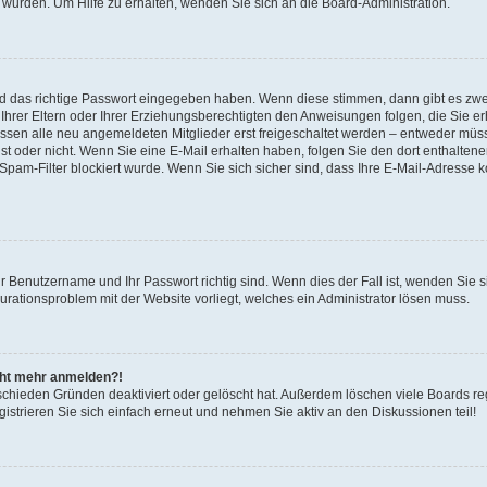
 wurden. Um Hilfe zu erhalten, wenden Sie sich an die Board-Administration.
nd das richtige Passwort eingegeben haben. Wenn diese stimmen, dann gibt es zw
Ihrer Eltern oder Ihrer Erziehungsberechtigten den Anweisungen folgen, die Sie erh
üssen alle neu angemeldeten Mitglieder erst freigeschaltet werden – entweder müsse
 ist oder nicht. Wenn Sie eine E-Mail erhalten haben, folgen Sie den dort enthalte
pam-Filter blockiert wurde. Wenn Sie sich sicher sind, dass Ihre E-Mail-Adresse 
hr Benutzername und Ihr Passwort richtig sind. Wenn dies der Fall ist, wenden Sie
gurationsproblem mit der Website vorliegt, welches ein Administrator lösen muss.
icht mehr anmelden?!
schieden Gründen deaktiviert oder gelöscht hat. Außerdem löschen viele Boards reg
strieren Sie sich einfach erneut und nehmen Sie aktiv an den Diskussionen teil!