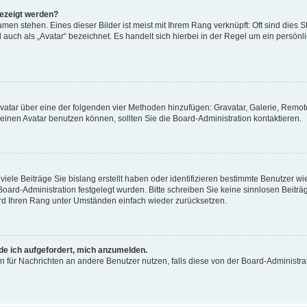
gezeigt werden?
men stehen. Eines dieser Bilder ist meist mit Ihrem Rang verknüpft: Oft sind dies S
auch als „Avatar“ bezeichnet. Es handelt sich hierbei in der Regel um ein persönl
 Avatar über eine der folgenden vier Methoden hinzufügen: Gravatar, Galerie, Rem
inen Avatar benutzen können, sollten Sie die Board-Administration kontaktieren.
iele Beiträge Sie bislang erstellt haben oder identifizieren bestimmte Benutzer
 Board-Administration festgelegt wurden. Bitte schreiben Sie keine sinnlosen Beit
wird Ihren Rang unter Umständen einfach wieder zurücksetzen.
rde ich aufgefordert, mich anzumelden.
ion für Nachrichten an andere Benutzer nutzen, falls diese von der Board-Administ