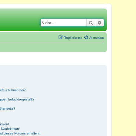
Suche
Erweiterte Suche
Registrieren
Anmelden
ete ich ihnen bei?
en farbig dargestellt?
tartseite?
icken!
 Nachrichten!
ed dieses Forums erhalten!