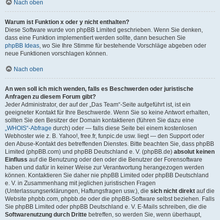
Nach oben
Warum ist Funktion x oder y nicht enthalten?
Diese Software wurde von phpBB Limited geschrieben. Wenn Sie denken,
dass eine Funktion implementiert werden sollte, dann besuchen Sie
phpBB Ideas
, wo Sie Ihre Stimme für bestehende Vorschläge abgeben oder
neue Funktionen vorschlagen können.
Nach oben
An wen soll ich mich wenden, falls es Beschwerden oder juristische
Anfragen zu diesem Forum gibt?
Jeder Administrator, der auf der „Das Team“-Seite aufgeführt ist, ist ein
geeigneter Kontakt für Ihre Beschwerde. Wenn Sie so keine Antwort erhalten,
sollten Sie den Besitzer der Domain kontaktieren (führen Sie dazu eine
„WHOIS“-Abfrage
durch) oder — falls diese Seite bei einem kostenlosen
Webhoster wie z. B. Yahoo!, free.fr, funpic.de usw. liegt — den Support oder
den Abuse-Kontakt des betreffenden Dienstes. Bitte beachten Sie, dass phpBB
Limited (phpBB.com) und phpBB Deutschland e. V. (phpBB.de)
absolut keinen
Einfluss
auf die Benutzung oder den oder die Benutzer der Forensoftware
haben und dafür in keiner Weise zur Verantwortung herangezogen werden
können. Kontaktieren Sie daher nie phpBB Limited oder phpBB Deutschland
e. V. in Zusammenhang mit jeglichen juristischen Fragen
(Unterlassungserklärungen, Haftungsfragen usw.), die
sich nicht direkt
auf die
Website phpbb.com, phpbb.de oder die phpBB-Software selbst beziehen. Falls
Sie phpBB Limited oder phpBB Deutschland e. V. E-Mails schreiben, die die
Softwarenutzung durch Dritte
betreffen, so werden Sie, wenn überhaupt,