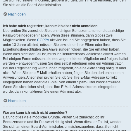
Sie sich registrieren möchten, gesperrt wurden. Um Hilfe zu erhalten, wenden
Sie sich an die Board-Administration.
Nach oben
Ich habe mich registriert, kann mich aber nicht anmelden!
Überprüfen Sie zuerst, ob Sie den richtigen Benutzernamen und das richtige
Passwort eingegeben haben. Wenn diese stimmen, dann gibt es zwei
Möglichkeiten. Wenn
COPPA
aktiviert ist und Sie angegeben haben, dass Sie
unter 13 Jahre alt sind, müssen Sie bzw. einer Ihrer Eltern oder Ihrer
Erziehungsberechtigten den Anweisungen folgen, die Sie erhalten haben.
Wenn dies nicht der Fall ist, muss Ihr Benutzerkonto vielleicht aktiviert werden.
Bei einigen Foren müssen alle neu angemeldeten Mitglieder erst freigeschaltet
werden – entweder müssen Sie dies selbst erledigen oder ein Administrator.
Bei der Registrierung wurde Ihnen mitgeteilt, ob eine Aktivierung nötig ist oder
nicht. Wenn Sie eine E-Mail erhalten haben, folgen Sie den dort enthaltenen
Anweisungen. Ansonsten prüfen Sie, ob Sie Ihre E-Mail-Adresse korrekt
eingegeben haben oder die E-Mail von einem Spam-Filter blockiert wurde.
Wenn Sie sich sicher sind, dass Ihre E-Mail-Adresse korrekt eingegeben
wurde, dann kontaktieren Sie einen Administrator.
Nach oben
Warum kann ich mich nicht anmelden?
Dafür gibt es viele mögliche Gründe. Prüfen Sie zunächst, ob Ihr
Benutzername und Ihr Passwort richtig sind. Wenn dies der Fall ist, wenden
Sie sich an einen Board-Administrator, um sicherzugehen, dass Sie nicht