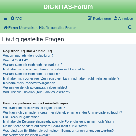
DIGNITAS-Forum
FAQ
Registrieren
Anmelden
S
Foren-Übersicht
Häufig gestellte Fragen
u
Häufig gestellte Fragen
c
h
Registrierung und Anmeldung
Wozu muss ich mich registrieren?
e
Was ist COPPA?
Warum kann ich mich nicht registrieren?
Ich habe mich registriert, kann mich aber nicht anmelden!
Warum kann ich mich nicht anmelden?
Ich habe mich vor einiger Zeit registriert, kann mich aber nicht mehr anmelden?!
Ich habe mein Passwort vergessen!
Warum werde ich automatisch abgemeldet?
Wozu ist die Funktion „Alle Cookies löschen“?
Benutzerpräferenzen und -einstellungen
Wie kann ich meine Einstellungen ändern?
Wie kann ich verhindern, dass mein Benutzername in der Online-Liste auftaucht?
Die Forenuhr geht falsch!
Ich habe die Zeitzone eingestellt, aber die Forenuhr geht immer noch falsch!
Meine Sprache steht auf diesem Board nicht zur Auswahl!
Was sind das für Bilder, die bei meinem Benutzernamen angezeigt werden?
Wie verwende ich einen Avatar?