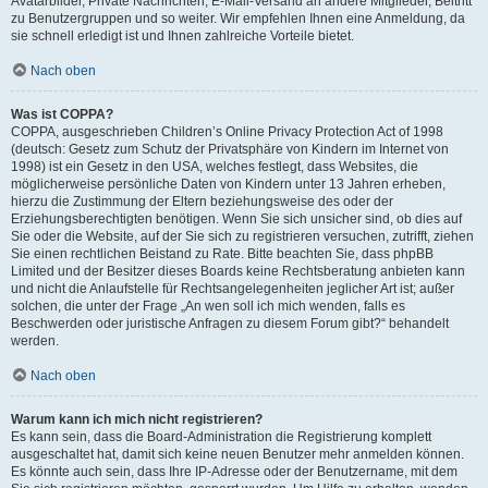
Avatarbilder, Private Nachrichten, E-Mail-Versand an andere Mitglieder, Beitritt
zu Benutzergruppen und so weiter. Wir empfehlen Ihnen eine Anmeldung, da
sie schnell erledigt ist und Ihnen zahlreiche Vorteile bietet.
Nach oben
Was ist COPPA?
COPPA, ausgeschrieben Children’s Online Privacy Protection Act of 1998
(deutsch: Gesetz zum Schutz der Privatsphäre von Kindern im Internet von
1998) ist ein Gesetz in den USA, welches festlegt, dass Websites, die
möglicherweise persönliche Daten von Kindern unter 13 Jahren erheben,
hierzu die Zustimmung der Eltern beziehungsweise des oder der
Erziehungsberechtigten benötigen. Wenn Sie sich unsicher sind, ob dies auf
Sie oder die Website, auf der Sie sich zu registrieren versuchen, zutrifft, ziehen
Sie einen rechtlichen Beistand zu Rate. Bitte beachten Sie, dass phpBB
Limited und der Besitzer dieses Boards keine Rechtsberatung anbieten kann
und nicht die Anlaufstelle für Rechtsangelegenheiten jeglicher Art ist; außer
solchen, die unter der Frage „An wen soll ich mich wenden, falls es
Beschwerden oder juristische Anfragen zu diesem Forum gibt?“ behandelt
werden.
Nach oben
Warum kann ich mich nicht registrieren?
Es kann sein, dass die Board-Administration die Registrierung komplett
ausgeschaltet hat, damit sich keine neuen Benutzer mehr anmelden können.
Es könnte auch sein, dass Ihre IP-Adresse oder der Benutzername, mit dem