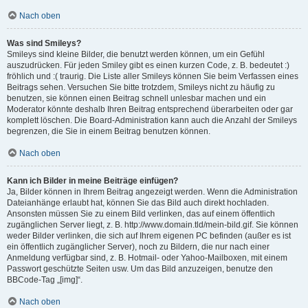
Nach oben
Was sind Smileys?
Smileys sind kleine Bilder, die benutzt werden können, um ein Gefühl
auszudrücken. Für jeden Smiley gibt es einen kurzen Code, z. B. bedeutet :)
fröhlich und :( traurig. Die Liste aller Smileys können Sie beim Verfassen eines
Beitrags sehen. Versuchen Sie bitte trotzdem, Smileys nicht zu häufig zu
benutzen, sie können einen Beitrag schnell unlesbar machen und ein
Moderator könnte deshalb Ihren Beitrag entsprechend überarbeiten oder gar
komplett löschen. Die Board-Administration kann auch die Anzahl der Smileys
begrenzen, die Sie in einem Beitrag benutzen können.
Nach oben
Kann ich Bilder in meine Beiträge einfügen?
Ja, Bilder können in Ihrem Beitrag angezeigt werden. Wenn die Administration
Dateianhänge erlaubt hat, können Sie das Bild auch direkt hochladen.
Ansonsten müssen Sie zu einem Bild verlinken, das auf einem öffentlich
zugänglichen Server liegt, z. B. http://www.domain.tld/mein-bild.gif. Sie können
weder Bilder verlinken, die sich auf Ihrem eigenen PC befinden (außer es ist
ein öffentlich zugänglicher Server), noch zu Bildern, die nur nach einer
Anmeldung verfügbar sind, z. B. Hotmail- oder Yahoo-Mailboxen, mit einem
Passwort geschützte Seiten usw. Um das Bild anzuzeigen, benutze den
BBCode-Tag „[img]“.
Nach oben