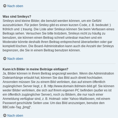
Nach oben
Was sind Smileys?
Smileys sind kleine Bilder, die benutzt werden können, um ein Gefühl
auszudrücken. Für jeden Smiley gibt es einen kurzen Code, z. B. bedeutet :)
fröhlich und :( traurig. Die Liste aller Smileys können Sie beim Verfassen eines
Beitrags sehen. Versuchen Sie bitte trotzdem, Smileys nicht zu häufig zu
benutzen, sie können einen Beitrag schnell unlesbar machen und ein
Moderator könnte deshalb Ihren Beitrag entsprechend überarbeiten oder gar
komplett löschen. Die Board-Administration kann auch die Anzahl der Smileys
begrenzen, die Sie in einem Beitrag benutzen können.
Nach oben
Kann ich Bilder in meine Beiträge einfügen?
Ja, Bilder können in Ihrem Beitrag angezeigt werden. Wenn die Administration
Dateianhänge erlaubt hat, können Sie das Bild auch direkt hochladen.
Ansonsten müssen Sie zu einem Bild verlinken, das auf einem öffentlich
zugänglichen Server liegt, z. B. http://www.domain.tld/mein-bild.gif. Sie können
weder Bilder verlinken, die sich auf Ihrem eigenen PC befinden (außer es ist
ein öffentlich zugänglicher Server), noch zu Bildern, die nur nach einer
Anmeldung verfügbar sind, z. B. Hotmail- oder Yahoo-Mailboxen, mit einem
Passwort geschützte Seiten usw. Um das Bild anzuzeigen, benutze den
BBCode-Tag „[img]“.
Nach oben