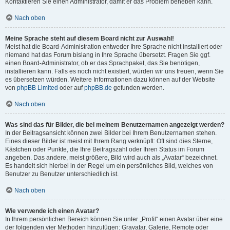
Kontaktieren Sie einen Administrator, damit er das Problem beheben kann.
Nach oben
Meine Sprache steht auf diesem Board nicht zur Auswahl!
Meist hat die Board-Administration entweder Ihre Sprache nicht installiert oder
niemand hat das Forum bislang in Ihre Sprache übersetzt. Fragen Sie ggf.
einen Board-Administrator, ob er das Sprachpaket, das Sie benötigen,
installieren kann. Falls es noch nicht existiert, würden wir uns freuen, wenn Sie
es übersetzen würden. Weitere Informationen dazu können auf der Website
von
phpBB Limited
oder auf
phpBB.de
gefunden werden.
Nach oben
Was sind das für Bilder, die bei meinem Benutzernamen angezeigt werden?
In der Beitragsansicht können zwei Bilder bei Ihrem Benutzernamen stehen.
Eines dieser Bilder ist meist mit Ihrem Rang verknüpft: Oft sind dies Sterne,
Kästchen oder Punkte, die Ihre Beitragszahl oder Ihren Status im Forum
angeben. Das andere, meist größere, Bild wird auch als „Avatar“ bezeichnet.
Es handelt sich hierbei in der Regel um ein persönliches Bild, welches von
Benutzer zu Benutzer unterschiedlich ist.
Nach oben
Wie verwende ich einen Avatar?
In Ihrem persönlichen Bereich können Sie unter „Profil“ einen Avatar über eine
der folgenden vier Methoden hinzufügen: Gravatar, Galerie, Remote oder