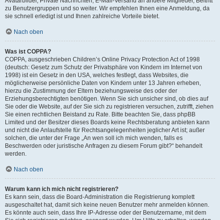
Avatarbilder, Private Nachrichten, E-Mail-Versand an andere Mitglieder, Beitritt
zu Benutzergruppen und so weiter. Wir empfehlen Ihnen eine Anmeldung, da
sie schnell erledigt ist und Ihnen zahlreiche Vorteile bietet.
Nach oben
Was ist COPPA?
COPPA, ausgeschrieben Children’s Online Privacy Protection Act of 1998
(deutsch: Gesetz zum Schutz der Privatsphäre von Kindern im Internet von
1998) ist ein Gesetz in den USA, welches festlegt, dass Websites, die
möglicherweise persönliche Daten von Kindern unter 13 Jahren erheben,
hierzu die Zustimmung der Eltern beziehungsweise des oder der
Erziehungsberechtigten benötigen. Wenn Sie sich unsicher sind, ob dies auf
Sie oder die Website, auf der Sie sich zu registrieren versuchen, zutrifft, ziehen
Sie einen rechtlichen Beistand zu Rate. Bitte beachten Sie, dass phpBB
Limited und der Besitzer dieses Boards keine Rechtsberatung anbieten kann
und nicht die Anlaufstelle für Rechtsangelegenheiten jeglicher Art ist; außer
solchen, die unter der Frage „An wen soll ich mich wenden, falls es
Beschwerden oder juristische Anfragen zu diesem Forum gibt?“ behandelt
werden.
Nach oben
Warum kann ich mich nicht registrieren?
Es kann sein, dass die Board-Administration die Registrierung komplett
ausgeschaltet hat, damit sich keine neuen Benutzer mehr anmelden können.
Es könnte auch sein, dass Ihre IP-Adresse oder der Benutzername, mit dem