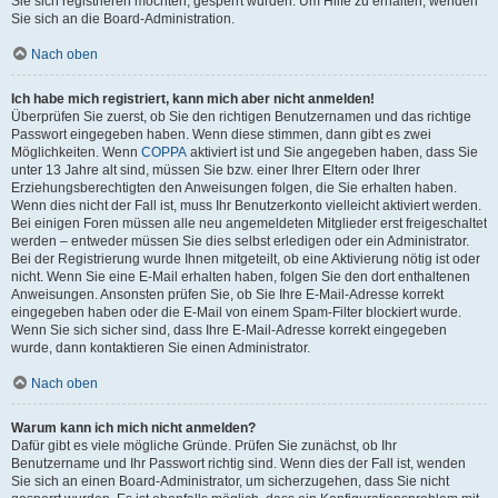
Sie sich registrieren möchten, gesperrt wurden. Um Hilfe zu erhalten, wenden
Sie sich an die Board-Administration.
Nach oben
Ich habe mich registriert, kann mich aber nicht anmelden!
Überprüfen Sie zuerst, ob Sie den richtigen Benutzernamen und das richtige
Passwort eingegeben haben. Wenn diese stimmen, dann gibt es zwei
Möglichkeiten. Wenn
COPPA
aktiviert ist und Sie angegeben haben, dass Sie
unter 13 Jahre alt sind, müssen Sie bzw. einer Ihrer Eltern oder Ihrer
Erziehungsberechtigten den Anweisungen folgen, die Sie erhalten haben.
Wenn dies nicht der Fall ist, muss Ihr Benutzerkonto vielleicht aktiviert werden.
Bei einigen Foren müssen alle neu angemeldeten Mitglieder erst freigeschaltet
werden – entweder müssen Sie dies selbst erledigen oder ein Administrator.
Bei der Registrierung wurde Ihnen mitgeteilt, ob eine Aktivierung nötig ist oder
nicht. Wenn Sie eine E-Mail erhalten haben, folgen Sie den dort enthaltenen
Anweisungen. Ansonsten prüfen Sie, ob Sie Ihre E-Mail-Adresse korrekt
eingegeben haben oder die E-Mail von einem Spam-Filter blockiert wurde.
Wenn Sie sich sicher sind, dass Ihre E-Mail-Adresse korrekt eingegeben
wurde, dann kontaktieren Sie einen Administrator.
Nach oben
Warum kann ich mich nicht anmelden?
Dafür gibt es viele mögliche Gründe. Prüfen Sie zunächst, ob Ihr
Benutzername und Ihr Passwort richtig sind. Wenn dies der Fall ist, wenden
Sie sich an einen Board-Administrator, um sicherzugehen, dass Sie nicht