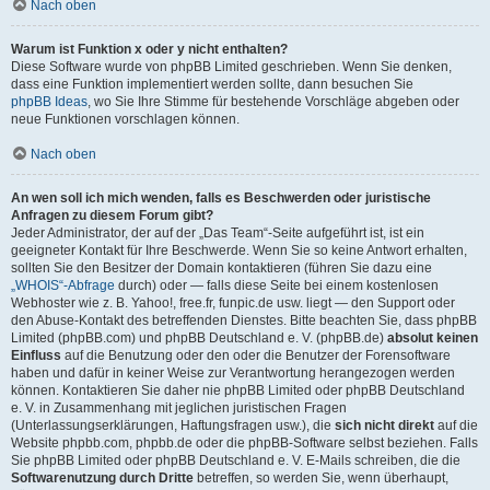
Nach oben
Warum ist Funktion x oder y nicht enthalten?
Diese Software wurde von phpBB Limited geschrieben. Wenn Sie denken,
dass eine Funktion implementiert werden sollte, dann besuchen Sie
phpBB Ideas
, wo Sie Ihre Stimme für bestehende Vorschläge abgeben oder
neue Funktionen vorschlagen können.
Nach oben
An wen soll ich mich wenden, falls es Beschwerden oder juristische
Anfragen zu diesem Forum gibt?
Jeder Administrator, der auf der „Das Team“-Seite aufgeführt ist, ist ein
geeigneter Kontakt für Ihre Beschwerde. Wenn Sie so keine Antwort erhalten,
sollten Sie den Besitzer der Domain kontaktieren (führen Sie dazu eine
„WHOIS“-Abfrage
durch) oder — falls diese Seite bei einem kostenlosen
Webhoster wie z. B. Yahoo!, free.fr, funpic.de usw. liegt — den Support oder
den Abuse-Kontakt des betreffenden Dienstes. Bitte beachten Sie, dass phpBB
Limited (phpBB.com) und phpBB Deutschland e. V. (phpBB.de)
absolut keinen
Einfluss
auf die Benutzung oder den oder die Benutzer der Forensoftware
haben und dafür in keiner Weise zur Verantwortung herangezogen werden
können. Kontaktieren Sie daher nie phpBB Limited oder phpBB Deutschland
e. V. in Zusammenhang mit jeglichen juristischen Fragen
(Unterlassungserklärungen, Haftungsfragen usw.), die
sich nicht direkt
auf die
Website phpbb.com, phpbb.de oder die phpBB-Software selbst beziehen. Falls
Sie phpBB Limited oder phpBB Deutschland e. V. E-Mails schreiben, die die
Softwarenutzung durch Dritte
betreffen, so werden Sie, wenn überhaupt,