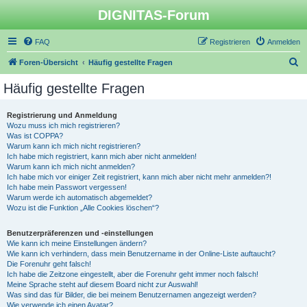
DIGNITAS-Forum
FAQ
Registrieren
Anmelden
S
Foren-Übersicht
Häufig gestellte Fragen
u
Häufig gestellte Fragen
c
h
Registrierung und Anmeldung
Wozu muss ich mich registrieren?
e
Was ist COPPA?
Warum kann ich mich nicht registrieren?
Ich habe mich registriert, kann mich aber nicht anmelden!
Warum kann ich mich nicht anmelden?
Ich habe mich vor einiger Zeit registriert, kann mich aber nicht mehr anmelden?!
Ich habe mein Passwort vergessen!
Warum werde ich automatisch abgemeldet?
Wozu ist die Funktion „Alle Cookies löschen“?
Benutzerpräferenzen und -einstellungen
Wie kann ich meine Einstellungen ändern?
Wie kann ich verhindern, dass mein Benutzername in der Online-Liste auftaucht?
Die Forenuhr geht falsch!
Ich habe die Zeitzone eingestellt, aber die Forenuhr geht immer noch falsch!
Meine Sprache steht auf diesem Board nicht zur Auswahl!
Was sind das für Bilder, die bei meinem Benutzernamen angezeigt werden?
Wie verwende ich einen Avatar?