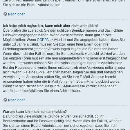
Sie sich registrieren möchten, gesperrt wurden. Um Hilfe zu erhalten, wenden
Sie sich an die Board-Administration.
Nach oben
Ich habe mich registriert, kann mich aber nicht anmelden!
Überprüfen Sie zuerst, ob Sie den richtigen Benutzernamen und das richtige
Passwort eingegeben haben. Wenn diese stimmen, dann gibt es zwei
Möglichkeiten. Wenn
COPPA
aktiviert ist und Sie angegeben haben, dass Sie
unter 13 Jahre alt sind, müssen Sie bzw. einer Ihrer Eltern oder Ihrer
Erziehungsberechtigten den Anweisungen folgen, die Sie erhalten haben.
Wenn dies nicht der Fall ist, muss Ihr Benutzerkonto vielleicht aktiviert werden.
Bei einigen Foren müssen alle neu angemeldeten Mitglieder erst freigeschaltet
werden – entweder müssen Sie dies selbst erledigen oder ein Administrator.
Bei der Registrierung wurde Ihnen mitgeteilt, ob eine Aktivierung nötig ist oder
nicht. Wenn Sie eine E-Mail erhalten haben, folgen Sie den dort enthaltenen
Anweisungen. Ansonsten prüfen Sie, ob Sie Ihre E-Mail-Adresse korrekt
eingegeben haben oder die E-Mail von einem Spam-Filter blockiert wurde.
Wenn Sie sich sicher sind, dass Ihre E-Mail-Adresse korrekt eingegeben
wurde, dann kontaktieren Sie einen Administrator.
Nach oben
Warum kann ich mich nicht anmelden?
Dafür gibt es viele mögliche Gründe. Prüfen Sie zunächst, ob Ihr
Benutzername und Ihr Passwort richtig sind. Wenn dies der Fall ist, wenden
Sie sich an einen Board-Administrator, um sicherzugehen, dass Sie nicht