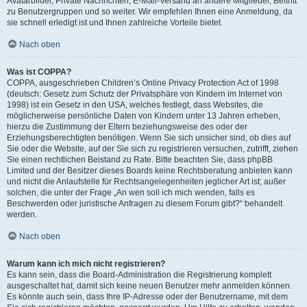
Avatarbilder, Private Nachrichten, E-Mail-Versand an andere Mitglieder, Beitritt
zu Benutzergruppen und so weiter. Wir empfehlen Ihnen eine Anmeldung, da
sie schnell erledigt ist und Ihnen zahlreiche Vorteile bietet.
Nach oben
Was ist COPPA?
COPPA, ausgeschrieben Children’s Online Privacy Protection Act of 1998
(deutsch: Gesetz zum Schutz der Privatsphäre von Kindern im Internet von
1998) ist ein Gesetz in den USA, welches festlegt, dass Websites, die
möglicherweise persönliche Daten von Kindern unter 13 Jahren erheben,
hierzu die Zustimmung der Eltern beziehungsweise des oder der
Erziehungsberechtigten benötigen. Wenn Sie sich unsicher sind, ob dies auf
Sie oder die Website, auf der Sie sich zu registrieren versuchen, zutrifft, ziehen
Sie einen rechtlichen Beistand zu Rate. Bitte beachten Sie, dass phpBB
Limited und der Besitzer dieses Boards keine Rechtsberatung anbieten kann
und nicht die Anlaufstelle für Rechtsangelegenheiten jeglicher Art ist; außer
solchen, die unter der Frage „An wen soll ich mich wenden, falls es
Beschwerden oder juristische Anfragen zu diesem Forum gibt?“ behandelt
werden.
Nach oben
Warum kann ich mich nicht registrieren?
Es kann sein, dass die Board-Administration die Registrierung komplett
ausgeschaltet hat, damit sich keine neuen Benutzer mehr anmelden können.
Es könnte auch sein, dass Ihre IP-Adresse oder der Benutzername, mit dem