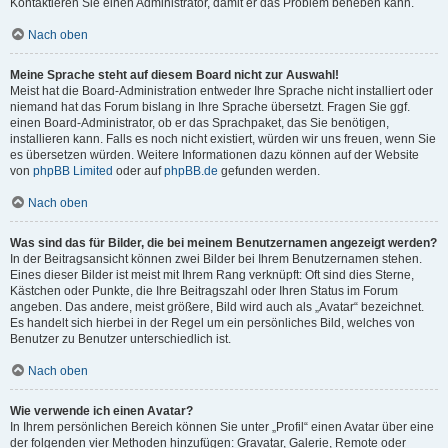
Kontaktieren Sie einen Administrator, damit er das Problem beheben kann.
Nach oben
Meine Sprache steht auf diesem Board nicht zur Auswahl!
Meist hat die Board-Administration entweder Ihre Sprache nicht installiert oder
niemand hat das Forum bislang in Ihre Sprache übersetzt. Fragen Sie ggf.
einen Board-Administrator, ob er das Sprachpaket, das Sie benötigen,
installieren kann. Falls es noch nicht existiert, würden wir uns freuen, wenn Sie
es übersetzen würden. Weitere Informationen dazu können auf der Website
von
phpBB Limited
oder auf
phpBB.de
gefunden werden.
Nach oben
Was sind das für Bilder, die bei meinem Benutzernamen angezeigt werden?
In der Beitragsansicht können zwei Bilder bei Ihrem Benutzernamen stehen.
Eines dieser Bilder ist meist mit Ihrem Rang verknüpft: Oft sind dies Sterne,
Kästchen oder Punkte, die Ihre Beitragszahl oder Ihren Status im Forum
angeben. Das andere, meist größere, Bild wird auch als „Avatar“ bezeichnet.
Es handelt sich hierbei in der Regel um ein persönliches Bild, welches von
Benutzer zu Benutzer unterschiedlich ist.
Nach oben
Wie verwende ich einen Avatar?
In Ihrem persönlichen Bereich können Sie unter „Profil“ einen Avatar über eine
der folgenden vier Methoden hinzufügen: Gravatar, Galerie, Remote oder