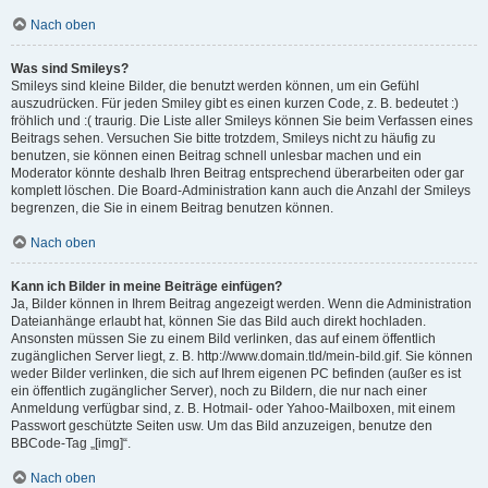
Nach oben
Was sind Smileys?
Smileys sind kleine Bilder, die benutzt werden können, um ein Gefühl
auszudrücken. Für jeden Smiley gibt es einen kurzen Code, z. B. bedeutet :)
fröhlich und :( traurig. Die Liste aller Smileys können Sie beim Verfassen eines
Beitrags sehen. Versuchen Sie bitte trotzdem, Smileys nicht zu häufig zu
benutzen, sie können einen Beitrag schnell unlesbar machen und ein
Moderator könnte deshalb Ihren Beitrag entsprechend überarbeiten oder gar
komplett löschen. Die Board-Administration kann auch die Anzahl der Smileys
begrenzen, die Sie in einem Beitrag benutzen können.
Nach oben
Kann ich Bilder in meine Beiträge einfügen?
Ja, Bilder können in Ihrem Beitrag angezeigt werden. Wenn die Administration
Dateianhänge erlaubt hat, können Sie das Bild auch direkt hochladen.
Ansonsten müssen Sie zu einem Bild verlinken, das auf einem öffentlich
zugänglichen Server liegt, z. B. http://www.domain.tld/mein-bild.gif. Sie können
weder Bilder verlinken, die sich auf Ihrem eigenen PC befinden (außer es ist
ein öffentlich zugänglicher Server), noch zu Bildern, die nur nach einer
Anmeldung verfügbar sind, z. B. Hotmail- oder Yahoo-Mailboxen, mit einem
Passwort geschützte Seiten usw. Um das Bild anzuzeigen, benutze den
BBCode-Tag „[img]“.
Nach oben