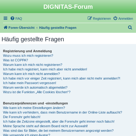
DIGNITAS-Forum
FAQ
Registrieren
Anmelden
S
Foren-Übersicht
Häufig gestellte Fragen
u
Häufig gestellte Fragen
c
h
Registrierung und Anmeldung
Wozu muss ich mich registrieren?
e
Was ist COPPA?
Warum kann ich mich nicht registrieren?
Ich habe mich registriert, kann mich aber nicht anmelden!
Warum kann ich mich nicht anmelden?
Ich habe mich vor einiger Zeit registriert, kann mich aber nicht mehr anmelden?!
Ich habe mein Passwort vergessen!
Warum werde ich automatisch abgemeldet?
Wozu ist die Funktion „Alle Cookies löschen“?
Benutzerpräferenzen und -einstellungen
Wie kann ich meine Einstellungen ändern?
Wie kann ich verhindern, dass mein Benutzername in der Online-Liste auftaucht?
Die Forenuhr geht falsch!
Ich habe die Zeitzone eingestellt, aber die Forenuhr geht immer noch falsch!
Meine Sprache steht auf diesem Board nicht zur Auswahl!
Was sind das für Bilder, die bei meinem Benutzernamen angezeigt werden?
Wie verwende ich einen Avatar?