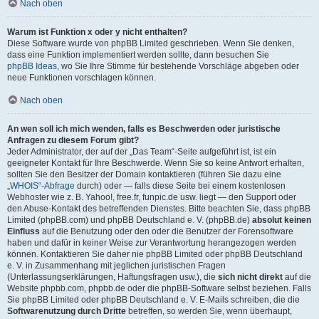
Nach oben
Warum ist Funktion x oder y nicht enthalten?
Diese Software wurde von phpBB Limited geschrieben. Wenn Sie denken,
dass eine Funktion implementiert werden sollte, dann besuchen Sie
phpBB Ideas
, wo Sie Ihre Stimme für bestehende Vorschläge abgeben oder
neue Funktionen vorschlagen können.
Nach oben
An wen soll ich mich wenden, falls es Beschwerden oder juristische
Anfragen zu diesem Forum gibt?
Jeder Administrator, der auf der „Das Team“-Seite aufgeführt ist, ist ein
geeigneter Kontakt für Ihre Beschwerde. Wenn Sie so keine Antwort erhalten,
sollten Sie den Besitzer der Domain kontaktieren (führen Sie dazu eine
„WHOIS“-Abfrage
durch) oder — falls diese Seite bei einem kostenlosen
Webhoster wie z. B. Yahoo!, free.fr, funpic.de usw. liegt — den Support oder
den Abuse-Kontakt des betreffenden Dienstes. Bitte beachten Sie, dass phpBB
Limited (phpBB.com) und phpBB Deutschland e. V. (phpBB.de)
absolut keinen
Einfluss
auf die Benutzung oder den oder die Benutzer der Forensoftware
haben und dafür in keiner Weise zur Verantwortung herangezogen werden
können. Kontaktieren Sie daher nie phpBB Limited oder phpBB Deutschland
e. V. in Zusammenhang mit jeglichen juristischen Fragen
(Unterlassungserklärungen, Haftungsfragen usw.), die
sich nicht direkt
auf die
Website phpbb.com, phpbb.de oder die phpBB-Software selbst beziehen. Falls
Sie phpBB Limited oder phpBB Deutschland e. V. E-Mails schreiben, die die
Softwarenutzung durch Dritte
betreffen, so werden Sie, wenn überhaupt,