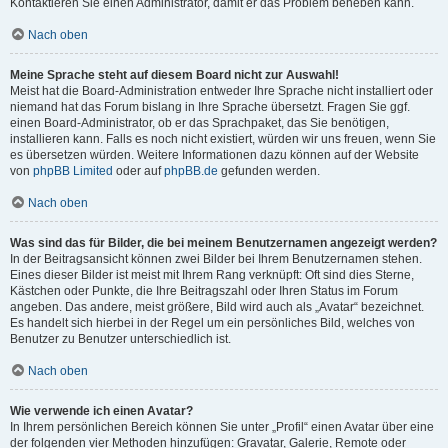
Kontaktieren Sie einen Administrator, damit er das Problem beheben kann.
Nach oben
Meine Sprache steht auf diesem Board nicht zur Auswahl!
Meist hat die Board-Administration entweder Ihre Sprache nicht installiert oder
niemand hat das Forum bislang in Ihre Sprache übersetzt. Fragen Sie ggf.
einen Board-Administrator, ob er das Sprachpaket, das Sie benötigen,
installieren kann. Falls es noch nicht existiert, würden wir uns freuen, wenn Sie
es übersetzen würden. Weitere Informationen dazu können auf der Website
von
phpBB Limited
oder auf
phpBB.de
gefunden werden.
Nach oben
Was sind das für Bilder, die bei meinem Benutzernamen angezeigt werden?
In der Beitragsansicht können zwei Bilder bei Ihrem Benutzernamen stehen.
Eines dieser Bilder ist meist mit Ihrem Rang verknüpft: Oft sind dies Sterne,
Kästchen oder Punkte, die Ihre Beitragszahl oder Ihren Status im Forum
angeben. Das andere, meist größere, Bild wird auch als „Avatar“ bezeichnet.
Es handelt sich hierbei in der Regel um ein persönliches Bild, welches von
Benutzer zu Benutzer unterschiedlich ist.
Nach oben
Wie verwende ich einen Avatar?
In Ihrem persönlichen Bereich können Sie unter „Profil“ einen Avatar über eine
der folgenden vier Methoden hinzufügen: Gravatar, Galerie, Remote oder