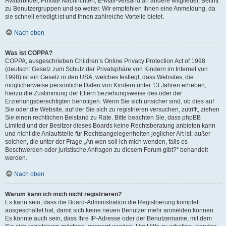
Avatarbilder, Private Nachrichten, E-Mail-Versand an andere Mitglieder, Beitritt
zu Benutzergruppen und so weiter. Wir empfehlen Ihnen eine Anmeldung, da
sie schnell erledigt ist und Ihnen zahlreiche Vorteile bietet.
Nach oben
Was ist COPPA?
COPPA, ausgeschrieben Children’s Online Privacy Protection Act of 1998
(deutsch: Gesetz zum Schutz der Privatsphäre von Kindern im Internet von
1998) ist ein Gesetz in den USA, welches festlegt, dass Websites, die
möglicherweise persönliche Daten von Kindern unter 13 Jahren erheben,
hierzu die Zustimmung der Eltern beziehungsweise des oder der
Erziehungsberechtigten benötigen. Wenn Sie sich unsicher sind, ob dies auf
Sie oder die Website, auf der Sie sich zu registrieren versuchen, zutrifft, ziehen
Sie einen rechtlichen Beistand zu Rate. Bitte beachten Sie, dass phpBB
Limited und der Besitzer dieses Boards keine Rechtsberatung anbieten kann
und nicht die Anlaufstelle für Rechtsangelegenheiten jeglicher Art ist; außer
solchen, die unter der Frage „An wen soll ich mich wenden, falls es
Beschwerden oder juristische Anfragen zu diesem Forum gibt?“ behandelt
werden.
Nach oben
Warum kann ich mich nicht registrieren?
Es kann sein, dass die Board-Administration die Registrierung komplett
ausgeschaltet hat, damit sich keine neuen Benutzer mehr anmelden können.
Es könnte auch sein, dass Ihre IP-Adresse oder der Benutzername, mit dem