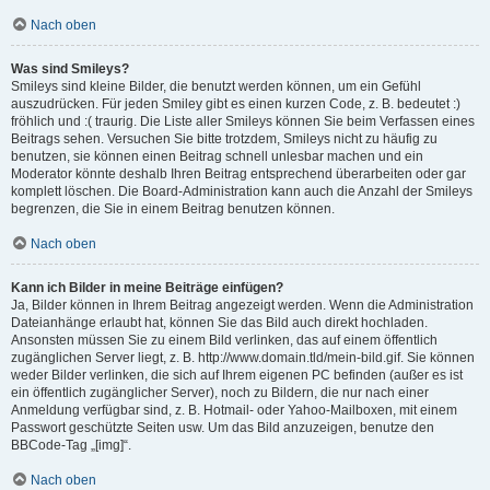
Nach oben
Was sind Smileys?
Smileys sind kleine Bilder, die benutzt werden können, um ein Gefühl
auszudrücken. Für jeden Smiley gibt es einen kurzen Code, z. B. bedeutet :)
fröhlich und :( traurig. Die Liste aller Smileys können Sie beim Verfassen eines
Beitrags sehen. Versuchen Sie bitte trotzdem, Smileys nicht zu häufig zu
benutzen, sie können einen Beitrag schnell unlesbar machen und ein
Moderator könnte deshalb Ihren Beitrag entsprechend überarbeiten oder gar
komplett löschen. Die Board-Administration kann auch die Anzahl der Smileys
begrenzen, die Sie in einem Beitrag benutzen können.
Nach oben
Kann ich Bilder in meine Beiträge einfügen?
Ja, Bilder können in Ihrem Beitrag angezeigt werden. Wenn die Administration
Dateianhänge erlaubt hat, können Sie das Bild auch direkt hochladen.
Ansonsten müssen Sie zu einem Bild verlinken, das auf einem öffentlich
zugänglichen Server liegt, z. B. http://www.domain.tld/mein-bild.gif. Sie können
weder Bilder verlinken, die sich auf Ihrem eigenen PC befinden (außer es ist
ein öffentlich zugänglicher Server), noch zu Bildern, die nur nach einer
Anmeldung verfügbar sind, z. B. Hotmail- oder Yahoo-Mailboxen, mit einem
Passwort geschützte Seiten usw. Um das Bild anzuzeigen, benutze den
BBCode-Tag „[img]“.
Nach oben