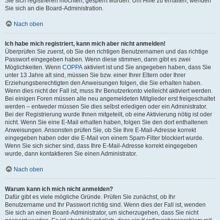
Sie sich registrieren möchten, gesperrt wurden. Um Hilfe zu erhalten, wenden
Sie sich an die Board-Administration.
Nach oben
Ich habe mich registriert, kann mich aber nicht anmelden!
Überprüfen Sie zuerst, ob Sie den richtigen Benutzernamen und das richtige
Passwort eingegeben haben. Wenn diese stimmen, dann gibt es zwei
Möglichkeiten. Wenn
COPPA
aktiviert ist und Sie angegeben haben, dass Sie
unter 13 Jahre alt sind, müssen Sie bzw. einer Ihrer Eltern oder Ihrer
Erziehungsberechtigten den Anweisungen folgen, die Sie erhalten haben.
Wenn dies nicht der Fall ist, muss Ihr Benutzerkonto vielleicht aktiviert werden.
Bei einigen Foren müssen alle neu angemeldeten Mitglieder erst freigeschaltet
werden – entweder müssen Sie dies selbst erledigen oder ein Administrator.
Bei der Registrierung wurde Ihnen mitgeteilt, ob eine Aktivierung nötig ist oder
nicht. Wenn Sie eine E-Mail erhalten haben, folgen Sie den dort enthaltenen
Anweisungen. Ansonsten prüfen Sie, ob Sie Ihre E-Mail-Adresse korrekt
eingegeben haben oder die E-Mail von einem Spam-Filter blockiert wurde.
Wenn Sie sich sicher sind, dass Ihre E-Mail-Adresse korrekt eingegeben
wurde, dann kontaktieren Sie einen Administrator.
Nach oben
Warum kann ich mich nicht anmelden?
Dafür gibt es viele mögliche Gründe. Prüfen Sie zunächst, ob Ihr
Benutzername und Ihr Passwort richtig sind. Wenn dies der Fall ist, wenden
Sie sich an einen Board-Administrator, um sicherzugehen, dass Sie nicht