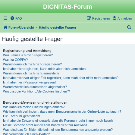
DIGNITAS-Forum
FAQ
Registrieren
Anmelden
S
Foren-Übersicht
Häufig gestellte Fragen
u
Häufig gestellte Fragen
c
h
Registrierung und Anmeldung
Wozu muss ich mich registrieren?
e
Was ist COPPA?
Warum kann ich mich nicht registrieren?
Ich habe mich registriert, kann mich aber nicht anmelden!
Warum kann ich mich nicht anmelden?
Ich habe mich vor einiger Zeit registriert, kann mich aber nicht mehr anmelden?!
Ich habe mein Passwort vergessen!
Warum werde ich automatisch abgemeldet?
Wozu ist die Funktion „Alle Cookies löschen“?
Benutzerpräferenzen und -einstellungen
Wie kann ich meine Einstellungen ändern?
Wie kann ich verhindern, dass mein Benutzername in der Online-Liste auftaucht?
Die Forenuhr geht falsch!
Ich habe die Zeitzone eingestellt, aber die Forenuhr geht immer noch falsch!
Meine Sprache steht auf diesem Board nicht zur Auswahl!
Was sind das für Bilder, die bei meinem Benutzernamen angezeigt werden?
Wie verwende ich einen Avatar?