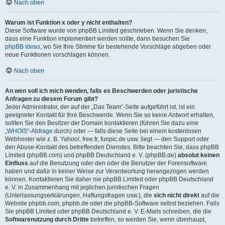
Nach oben
Warum ist Funktion x oder y nicht enthalten?
Diese Software wurde von phpBB Limited geschrieben. Wenn Sie denken,
dass eine Funktion implementiert werden sollte, dann besuchen Sie
phpBB Ideas
, wo Sie Ihre Stimme für bestehende Vorschläge abgeben oder
neue Funktionen vorschlagen können.
Nach oben
An wen soll ich mich wenden, falls es Beschwerden oder juristische
Anfragen zu diesem Forum gibt?
Jeder Administrator, der auf der „Das Team“-Seite aufgeführt ist, ist ein
geeigneter Kontakt für Ihre Beschwerde. Wenn Sie so keine Antwort erhalten,
sollten Sie den Besitzer der Domain kontaktieren (führen Sie dazu eine
„WHOIS“-Abfrage
durch) oder — falls diese Seite bei einem kostenlosen
Webhoster wie z. B. Yahoo!, free.fr, funpic.de usw. liegt — den Support oder
den Abuse-Kontakt des betreffenden Dienstes. Bitte beachten Sie, dass phpBB
Limited (phpBB.com) und phpBB Deutschland e. V. (phpBB.de)
absolut keinen
Einfluss
auf die Benutzung oder den oder die Benutzer der Forensoftware
haben und dafür in keiner Weise zur Verantwortung herangezogen werden
können. Kontaktieren Sie daher nie phpBB Limited oder phpBB Deutschland
e. V. in Zusammenhang mit jeglichen juristischen Fragen
(Unterlassungserklärungen, Haftungsfragen usw.), die
sich nicht direkt
auf die
Website phpbb.com, phpbb.de oder die phpBB-Software selbst beziehen. Falls
Sie phpBB Limited oder phpBB Deutschland e. V. E-Mails schreiben, die die
Softwarenutzung durch Dritte
betreffen, so werden Sie, wenn überhaupt,