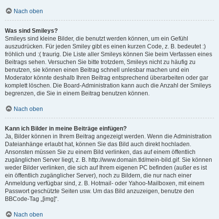
Nach oben
Was sind Smileys?
Smileys sind kleine Bilder, die benutzt werden können, um ein Gefühl
auszudrücken. Für jeden Smiley gibt es einen kurzen Code, z. B. bedeutet :)
fröhlich und :( traurig. Die Liste aller Smileys können Sie beim Verfassen eines
Beitrags sehen. Versuchen Sie bitte trotzdem, Smileys nicht zu häufig zu
benutzen, sie können einen Beitrag schnell unlesbar machen und ein
Moderator könnte deshalb Ihren Beitrag entsprechend überarbeiten oder gar
komplett löschen. Die Board-Administration kann auch die Anzahl der Smileys
begrenzen, die Sie in einem Beitrag benutzen können.
Nach oben
Kann ich Bilder in meine Beiträge einfügen?
Ja, Bilder können in Ihrem Beitrag angezeigt werden. Wenn die Administration
Dateianhänge erlaubt hat, können Sie das Bild auch direkt hochladen.
Ansonsten müssen Sie zu einem Bild verlinken, das auf einem öffentlich
zugänglichen Server liegt, z. B. http://www.domain.tld/mein-bild.gif. Sie können
weder Bilder verlinken, die sich auf Ihrem eigenen PC befinden (außer es ist
ein öffentlich zugänglicher Server), noch zu Bildern, die nur nach einer
Anmeldung verfügbar sind, z. B. Hotmail- oder Yahoo-Mailboxen, mit einem
Passwort geschützte Seiten usw. Um das Bild anzuzeigen, benutze den
BBCode-Tag „[img]“.
Nach oben