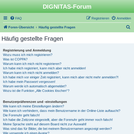
DIGNITAS-Forum
FAQ
Registrieren
Anmelden
S
Foren-Übersicht
Häufig gestellte Fragen
u
Häufig gestellte Fragen
c
h
Registrierung und Anmeldung
Wozu muss ich mich registrieren?
e
Was ist COPPA?
Warum kann ich mich nicht registrieren?
Ich habe mich registriert, kann mich aber nicht anmelden!
Warum kann ich mich nicht anmelden?
Ich habe mich vor einiger Zeit registriert, kann mich aber nicht mehr anmelden?!
Ich habe mein Passwort vergessen!
Warum werde ich automatisch abgemeldet?
Wozu ist die Funktion „Alle Cookies löschen“?
Benutzerpräferenzen und -einstellungen
Wie kann ich meine Einstellungen ändern?
Wie kann ich verhindern, dass mein Benutzername in der Online-Liste auftaucht?
Die Forenuhr geht falsch!
Ich habe die Zeitzone eingestellt, aber die Forenuhr geht immer noch falsch!
Meine Sprache steht auf diesem Board nicht zur Auswahl!
Was sind das für Bilder, die bei meinem Benutzernamen angezeigt werden?
Wie verwende ich einen Avatar?