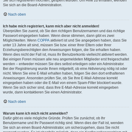
Sie sich registrieren möchten, gesperrt wurden. Um Hilfe zu erhalten, wenden
Sie sich an die Board-Administration.
Nach oben
Ich habe mich registriert, kann mich aber nicht anmelden!
Überprüfen Sie zuerst, ob Sie den richtigen Benutzernamen und das richtige
Passwort eingegeben haben. Wenn diese stimmen, dann gibt es zwei
Möglichkeiten. Wenn
COPPA
aktiviert ist und Sie angegeben haben, dass Sie
unter 13 Jahre alt sind, müssen Sie bzw. einer Ihrer Eltern oder Ihrer
Erziehungsberechtigten den Anweisungen folgen, die Sie erhalten haben.
Wenn dies nicht der Fall ist, muss Ihr Benutzerkonto vielleicht aktiviert werden.
Bei einigen Foren müssen alle neu angemeldeten Mitglieder erst freigeschaltet
werden – entweder müssen Sie dies selbst erledigen oder ein Administrator.
Bei der Registrierung wurde Ihnen mitgeteilt, ob eine Aktivierung nötig ist oder
nicht. Wenn Sie eine E-Mail erhalten haben, folgen Sie den dort enthaltenen
Anweisungen. Ansonsten prüfen Sie, ob Sie Ihre E-Mail-Adresse korrekt
eingegeben haben oder die E-Mail von einem Spam-Filter blockiert wurde.
Wenn Sie sich sicher sind, dass Ihre E-Mail-Adresse korrekt eingegeben
wurde, dann kontaktieren Sie einen Administrator.
Nach oben
Warum kann ich mich nicht anmelden?
Dafür gibt es viele mögliche Gründe. Prüfen Sie zunächst, ob Ihr
Benutzername und Ihr Passwort richtig sind. Wenn dies der Fall ist, wenden
Sie sich an einen Board-Administrator, um sicherzugehen, dass Sie nicht