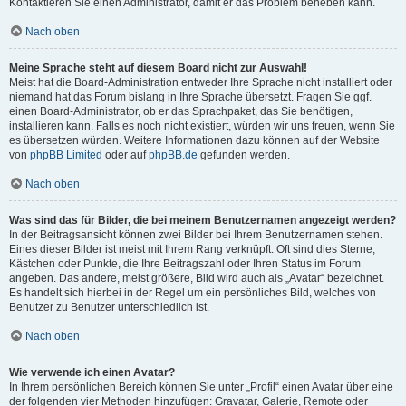
Kontaktieren Sie einen Administrator, damit er das Problem beheben kann.
Nach oben
Meine Sprache steht auf diesem Board nicht zur Auswahl!
Meist hat die Board-Administration entweder Ihre Sprache nicht installiert oder
niemand hat das Forum bislang in Ihre Sprache übersetzt. Fragen Sie ggf.
einen Board-Administrator, ob er das Sprachpaket, das Sie benötigen,
installieren kann. Falls es noch nicht existiert, würden wir uns freuen, wenn Sie
es übersetzen würden. Weitere Informationen dazu können auf der Website
von
phpBB Limited
oder auf
phpBB.de
gefunden werden.
Nach oben
Was sind das für Bilder, die bei meinem Benutzernamen angezeigt werden?
In der Beitragsansicht können zwei Bilder bei Ihrem Benutzernamen stehen.
Eines dieser Bilder ist meist mit Ihrem Rang verknüpft: Oft sind dies Sterne,
Kästchen oder Punkte, die Ihre Beitragszahl oder Ihren Status im Forum
angeben. Das andere, meist größere, Bild wird auch als „Avatar“ bezeichnet.
Es handelt sich hierbei in der Regel um ein persönliches Bild, welches von
Benutzer zu Benutzer unterschiedlich ist.
Nach oben
Wie verwende ich einen Avatar?
In Ihrem persönlichen Bereich können Sie unter „Profil“ einen Avatar über eine
der folgenden vier Methoden hinzufügen: Gravatar, Galerie, Remote oder