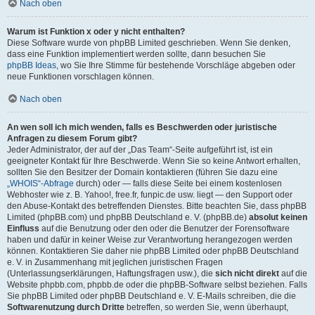
Nach oben
Warum ist Funktion x oder y nicht enthalten?
Diese Software wurde von phpBB Limited geschrieben. Wenn Sie denken,
dass eine Funktion implementiert werden sollte, dann besuchen Sie
phpBB Ideas
, wo Sie Ihre Stimme für bestehende Vorschläge abgeben oder
neue Funktionen vorschlagen können.
Nach oben
An wen soll ich mich wenden, falls es Beschwerden oder juristische
Anfragen zu diesem Forum gibt?
Jeder Administrator, der auf der „Das Team“-Seite aufgeführt ist, ist ein
geeigneter Kontakt für Ihre Beschwerde. Wenn Sie so keine Antwort erhalten,
sollten Sie den Besitzer der Domain kontaktieren (führen Sie dazu eine
„WHOIS“-Abfrage
durch) oder — falls diese Seite bei einem kostenlosen
Webhoster wie z. B. Yahoo!, free.fr, funpic.de usw. liegt — den Support oder
den Abuse-Kontakt des betreffenden Dienstes. Bitte beachten Sie, dass phpBB
Limited (phpBB.com) und phpBB Deutschland e. V. (phpBB.de)
absolut keinen
Einfluss
auf die Benutzung oder den oder die Benutzer der Forensoftware
haben und dafür in keiner Weise zur Verantwortung herangezogen werden
können. Kontaktieren Sie daher nie phpBB Limited oder phpBB Deutschland
e. V. in Zusammenhang mit jeglichen juristischen Fragen
(Unterlassungserklärungen, Haftungsfragen usw.), die
sich nicht direkt
auf die
Website phpbb.com, phpbb.de oder die phpBB-Software selbst beziehen. Falls
Sie phpBB Limited oder phpBB Deutschland e. V. E-Mails schreiben, die die
Softwarenutzung durch Dritte
betreffen, so werden Sie, wenn überhaupt,