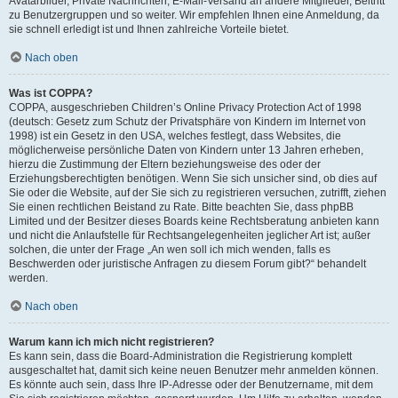
Avatarbilder, Private Nachrichten, E-Mail-Versand an andere Mitglieder, Beitritt
zu Benutzergruppen und so weiter. Wir empfehlen Ihnen eine Anmeldung, da
sie schnell erledigt ist und Ihnen zahlreiche Vorteile bietet.
Nach oben
Was ist COPPA?
COPPA, ausgeschrieben Children’s Online Privacy Protection Act of 1998
(deutsch: Gesetz zum Schutz der Privatsphäre von Kindern im Internet von
1998) ist ein Gesetz in den USA, welches festlegt, dass Websites, die
möglicherweise persönliche Daten von Kindern unter 13 Jahren erheben,
hierzu die Zustimmung der Eltern beziehungsweise des oder der
Erziehungsberechtigten benötigen. Wenn Sie sich unsicher sind, ob dies auf
Sie oder die Website, auf der Sie sich zu registrieren versuchen, zutrifft, ziehen
Sie einen rechtlichen Beistand zu Rate. Bitte beachten Sie, dass phpBB
Limited und der Besitzer dieses Boards keine Rechtsberatung anbieten kann
und nicht die Anlaufstelle für Rechtsangelegenheiten jeglicher Art ist; außer
solchen, die unter der Frage „An wen soll ich mich wenden, falls es
Beschwerden oder juristische Anfragen zu diesem Forum gibt?“ behandelt
werden.
Nach oben
Warum kann ich mich nicht registrieren?
Es kann sein, dass die Board-Administration die Registrierung komplett
ausgeschaltet hat, damit sich keine neuen Benutzer mehr anmelden können.
Es könnte auch sein, dass Ihre IP-Adresse oder der Benutzername, mit dem