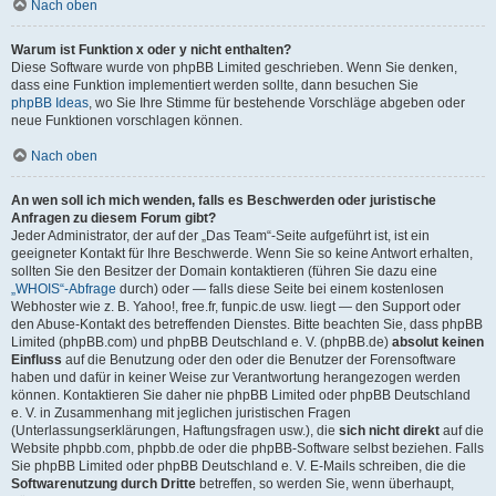
Nach oben
Warum ist Funktion x oder y nicht enthalten?
Diese Software wurde von phpBB Limited geschrieben. Wenn Sie denken,
dass eine Funktion implementiert werden sollte, dann besuchen Sie
phpBB Ideas
, wo Sie Ihre Stimme für bestehende Vorschläge abgeben oder
neue Funktionen vorschlagen können.
Nach oben
An wen soll ich mich wenden, falls es Beschwerden oder juristische
Anfragen zu diesem Forum gibt?
Jeder Administrator, der auf der „Das Team“-Seite aufgeführt ist, ist ein
geeigneter Kontakt für Ihre Beschwerde. Wenn Sie so keine Antwort erhalten,
sollten Sie den Besitzer der Domain kontaktieren (führen Sie dazu eine
„WHOIS“-Abfrage
durch) oder — falls diese Seite bei einem kostenlosen
Webhoster wie z. B. Yahoo!, free.fr, funpic.de usw. liegt — den Support oder
den Abuse-Kontakt des betreffenden Dienstes. Bitte beachten Sie, dass phpBB
Limited (phpBB.com) und phpBB Deutschland e. V. (phpBB.de)
absolut keinen
Einfluss
auf die Benutzung oder den oder die Benutzer der Forensoftware
haben und dafür in keiner Weise zur Verantwortung herangezogen werden
können. Kontaktieren Sie daher nie phpBB Limited oder phpBB Deutschland
e. V. in Zusammenhang mit jeglichen juristischen Fragen
(Unterlassungserklärungen, Haftungsfragen usw.), die
sich nicht direkt
auf die
Website phpbb.com, phpbb.de oder die phpBB-Software selbst beziehen. Falls
Sie phpBB Limited oder phpBB Deutschland e. V. E-Mails schreiben, die die
Softwarenutzung durch Dritte
betreffen, so werden Sie, wenn überhaupt,