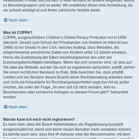
Avatarbilder, Private Nachrichten, E-Mail-Versand an andere Mitglieder, Beitritt
zu Benutzergruppen und so weiter. Wir empfehlen Ihnen eine Anmeldung, da
sie schnell erledigt ist und Ihnen zahlreiche Vorteile bietet.
Nach oben
Was ist COPPA?
COPPA, ausgeschrieben Children’s Online Privacy Protection Act of 1998
(deutsch: Gesetz zum Schutz der Privatsphäre von Kindern im Internet von
1998) ist ein Gesetz in den USA, welches festlegt, dass Websites, die
möglicherweise persönliche Daten von Kindern unter 13 Jahren erheben,
hierzu die Zustimmung der Eltern beziehungsweise des oder der
Erziehungsberechtigten benötigen. Wenn Sie sich unsicher sind, ob dies auf
Sie oder die Website, auf der Sie sich zu registrieren versuchen, zutrifft, ziehen
Sie einen rechtlichen Beistand zu Rate. Bitte beachten Sie, dass phpBB
Limited und der Besitzer dieses Boards keine Rechtsberatung anbieten kann
und nicht die Anlaufstelle für Rechtsangelegenheiten jeglicher Art ist; außer
solchen, die unter der Frage „An wen soll ich mich wenden, falls es
Beschwerden oder juristische Anfragen zu diesem Forum gibt?“ behandelt
werden.
Nach oben
Warum kann ich mich nicht registrieren?
Es kann sein, dass die Board-Administration die Registrierung komplett
ausgeschaltet hat, damit sich keine neuen Benutzer mehr anmelden können.
Es könnte auch sein, dass Ihre IP-Adresse oder der Benutzername, mit dem