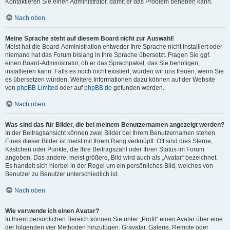
Kontaktieren Sie einen Administrator, damit er das Problem beheben kann.
Nach oben
Meine Sprache steht auf diesem Board nicht zur Auswahl!
Meist hat die Board-Administration entweder Ihre Sprache nicht installiert oder
niemand hat das Forum bislang in Ihre Sprache übersetzt. Fragen Sie ggf.
einen Board-Administrator, ob er das Sprachpaket, das Sie benötigen,
installieren kann. Falls es noch nicht existiert, würden wir uns freuen, wenn Sie
es übersetzen würden. Weitere Informationen dazu können auf der Website
von
phpBB Limited
oder auf
phpBB.de
gefunden werden.
Nach oben
Was sind das für Bilder, die bei meinem Benutzernamen angezeigt werden?
In der Beitragsansicht können zwei Bilder bei Ihrem Benutzernamen stehen.
Eines dieser Bilder ist meist mit Ihrem Rang verknüpft: Oft sind dies Sterne,
Kästchen oder Punkte, die Ihre Beitragszahl oder Ihren Status im Forum
angeben. Das andere, meist größere, Bild wird auch als „Avatar“ bezeichnet.
Es handelt sich hierbei in der Regel um ein persönliches Bild, welches von
Benutzer zu Benutzer unterschiedlich ist.
Nach oben
Wie verwende ich einen Avatar?
In Ihrem persönlichen Bereich können Sie unter „Profil“ einen Avatar über eine
der folgenden vier Methoden hinzufügen: Gravatar, Galerie, Remote oder