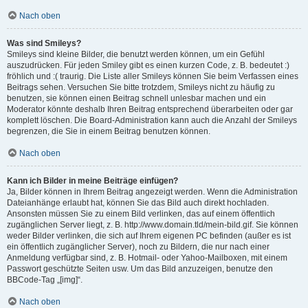
Nach oben
Was sind Smileys?
Smileys sind kleine Bilder, die benutzt werden können, um ein Gefühl
auszudrücken. Für jeden Smiley gibt es einen kurzen Code, z. B. bedeutet :)
fröhlich und :( traurig. Die Liste aller Smileys können Sie beim Verfassen eines
Beitrags sehen. Versuchen Sie bitte trotzdem, Smileys nicht zu häufig zu
benutzen, sie können einen Beitrag schnell unlesbar machen und ein
Moderator könnte deshalb Ihren Beitrag entsprechend überarbeiten oder gar
komplett löschen. Die Board-Administration kann auch die Anzahl der Smileys
begrenzen, die Sie in einem Beitrag benutzen können.
Nach oben
Kann ich Bilder in meine Beiträge einfügen?
Ja, Bilder können in Ihrem Beitrag angezeigt werden. Wenn die Administration
Dateianhänge erlaubt hat, können Sie das Bild auch direkt hochladen.
Ansonsten müssen Sie zu einem Bild verlinken, das auf einem öffentlich
zugänglichen Server liegt, z. B. http://www.domain.tld/mein-bild.gif. Sie können
weder Bilder verlinken, die sich auf Ihrem eigenen PC befinden (außer es ist
ein öffentlich zugänglicher Server), noch zu Bildern, die nur nach einer
Anmeldung verfügbar sind, z. B. Hotmail- oder Yahoo-Mailboxen, mit einem
Passwort geschützte Seiten usw. Um das Bild anzuzeigen, benutze den
BBCode-Tag „[img]“.
Nach oben