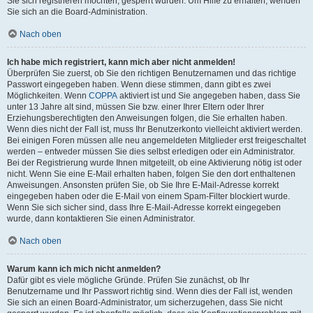
Sie sich registrieren möchten, gesperrt wurden. Um Hilfe zu erhalten, wenden
Sie sich an die Board-Administration.
Nach oben
Ich habe mich registriert, kann mich aber nicht anmelden!
Überprüfen Sie zuerst, ob Sie den richtigen Benutzernamen und das richtige
Passwort eingegeben haben. Wenn diese stimmen, dann gibt es zwei
Möglichkeiten. Wenn
COPPA
aktiviert ist und Sie angegeben haben, dass Sie
unter 13 Jahre alt sind, müssen Sie bzw. einer Ihrer Eltern oder Ihrer
Erziehungsberechtigten den Anweisungen folgen, die Sie erhalten haben.
Wenn dies nicht der Fall ist, muss Ihr Benutzerkonto vielleicht aktiviert werden.
Bei einigen Foren müssen alle neu angemeldeten Mitglieder erst freigeschaltet
werden – entweder müssen Sie dies selbst erledigen oder ein Administrator.
Bei der Registrierung wurde Ihnen mitgeteilt, ob eine Aktivierung nötig ist oder
nicht. Wenn Sie eine E-Mail erhalten haben, folgen Sie den dort enthaltenen
Anweisungen. Ansonsten prüfen Sie, ob Sie Ihre E-Mail-Adresse korrekt
eingegeben haben oder die E-Mail von einem Spam-Filter blockiert wurde.
Wenn Sie sich sicher sind, dass Ihre E-Mail-Adresse korrekt eingegeben
wurde, dann kontaktieren Sie einen Administrator.
Nach oben
Warum kann ich mich nicht anmelden?
Dafür gibt es viele mögliche Gründe. Prüfen Sie zunächst, ob Ihr
Benutzername und Ihr Passwort richtig sind. Wenn dies der Fall ist, wenden
Sie sich an einen Board-Administrator, um sicherzugehen, dass Sie nicht