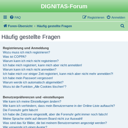
DIGNITAS-Forum
FAQ
Registrieren
Anmelden
S
Foren-Übersicht
Häufig gestellte Fragen
u
Häufig gestellte Fragen
c
h
Registrierung und Anmeldung
Wozu muss ich mich registrieren?
e
Was ist COPPA?
Warum kann ich mich nicht registrieren?
Ich habe mich registriert, kann mich aber nicht anmelden!
Warum kann ich mich nicht anmelden?
Ich habe mich vor einiger Zeit registriert, kann mich aber nicht mehr anmelden?!
Ich habe mein Passwort vergessen!
Warum werde ich automatisch abgemeldet?
Wozu ist die Funktion „Alle Cookies löschen“?
Benutzerpräferenzen und -einstellungen
Wie kann ich meine Einstellungen ändern?
Wie kann ich verhindern, dass mein Benutzername in der Online-Liste auftaucht?
Die Forenuhr geht falsch!
Ich habe die Zeitzone eingestellt, aber die Forenuhr geht immer noch falsch!
Meine Sprache steht auf diesem Board nicht zur Auswahl!
Was sind das für Bilder, die bei meinem Benutzernamen angezeigt werden?
Wie verwende ich einen Avatar?