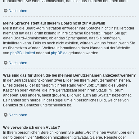
Kontaktieren Sie einen Administrator, damit er das Problem beheben kann.
Nach oben
Meine Sprache steht auf diesem Board nicht zur Auswahl!
Meist hat die Board-Administration entweder Ihre Sprache nicht installiert oder
niemand hat das Forum bislang in Ihre Sprache übersetzt. Fragen Sie ggf.
einen Board-Administrator, ob er das Sprachpaket, das Sie benötigen,
installieren kann. Falls es noch nicht existiert, würden wir uns freuen, wenn Sie
es übersetzen würden. Weitere Informationen dazu können auf der Website
von
phpBB Limited
oder auf
phpBB.de
gefunden werden.
Nach oben
Was sind das für Bilder, die bei meinem Benutzernamen angezeigt werden?
In der Beitragsansicht können zwei Bilder bei Ihrem Benutzernamen stehen.
Eines dieser Bilder ist meist mit Ihrem Rang verknüpft: Oft sind dies Sterne,
Kästchen oder Punkte, die Ihre Beitragszahl oder Ihren Status im Forum
angeben. Das andere, meist größere, Bild wird auch als „Avatar“ bezeichnet.
Es handelt sich hierbei in der Regel um ein persönliches Bild, welches von
Benutzer zu Benutzer unterschiedlich ist.
Nach oben
Wie verwende ich einen Avatar?
In Ihrem persönlichen Bereich können Sie unter „Profil“ einen Avatar über eine
der folgenden vier Methoden hinzufügen: Gravatar, Galerie, Remote oder