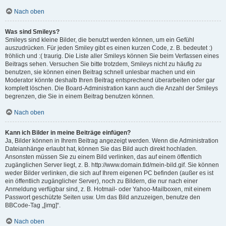
Nach oben
Was sind Smileys?
Smileys sind kleine Bilder, die benutzt werden können, um ein Gefühl
auszudrücken. Für jeden Smiley gibt es einen kurzen Code, z. B. bedeutet :)
fröhlich und :( traurig. Die Liste aller Smileys können Sie beim Verfassen eines
Beitrags sehen. Versuchen Sie bitte trotzdem, Smileys nicht zu häufig zu
benutzen, sie können einen Beitrag schnell unlesbar machen und ein
Moderator könnte deshalb Ihren Beitrag entsprechend überarbeiten oder gar
komplett löschen. Die Board-Administration kann auch die Anzahl der Smileys
begrenzen, die Sie in einem Beitrag benutzen können.
Nach oben
Kann ich Bilder in meine Beiträge einfügen?
Ja, Bilder können in Ihrem Beitrag angezeigt werden. Wenn die Administration
Dateianhänge erlaubt hat, können Sie das Bild auch direkt hochladen.
Ansonsten müssen Sie zu einem Bild verlinken, das auf einem öffentlich
zugänglichen Server liegt, z. B. http://www.domain.tld/mein-bild.gif. Sie können
weder Bilder verlinken, die sich auf Ihrem eigenen PC befinden (außer es ist
ein öffentlich zugänglicher Server), noch zu Bildern, die nur nach einer
Anmeldung verfügbar sind, z. B. Hotmail- oder Yahoo-Mailboxen, mit einem
Passwort geschützte Seiten usw. Um das Bild anzuzeigen, benutze den
BBCode-Tag „[img]“.
Nach oben