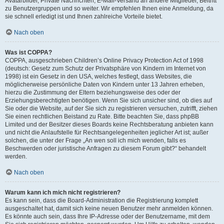
Avatarbilder, Private Nachrichten, E-Mail-Versand an andere Mitglieder, Beitritt
zu Benutzergruppen und so weiter. Wir empfehlen Ihnen eine Anmeldung, da
sie schnell erledigt ist und Ihnen zahlreiche Vorteile bietet.
Nach oben
Was ist COPPA?
COPPA, ausgeschrieben Children’s Online Privacy Protection Act of 1998
(deutsch: Gesetz zum Schutz der Privatsphäre von Kindern im Internet von
1998) ist ein Gesetz in den USA, welches festlegt, dass Websites, die
möglicherweise persönliche Daten von Kindern unter 13 Jahren erheben,
hierzu die Zustimmung der Eltern beziehungsweise des oder der
Erziehungsberechtigten benötigen. Wenn Sie sich unsicher sind, ob dies auf
Sie oder die Website, auf der Sie sich zu registrieren versuchen, zutrifft, ziehen
Sie einen rechtlichen Beistand zu Rate. Bitte beachten Sie, dass phpBB
Limited und der Besitzer dieses Boards keine Rechtsberatung anbieten kann
und nicht die Anlaufstelle für Rechtsangelegenheiten jeglicher Art ist; außer
solchen, die unter der Frage „An wen soll ich mich wenden, falls es
Beschwerden oder juristische Anfragen zu diesem Forum gibt?“ behandelt
werden.
Nach oben
Warum kann ich mich nicht registrieren?
Es kann sein, dass die Board-Administration die Registrierung komplett
ausgeschaltet hat, damit sich keine neuen Benutzer mehr anmelden können.
Es könnte auch sein, dass Ihre IP-Adresse oder der Benutzername, mit dem