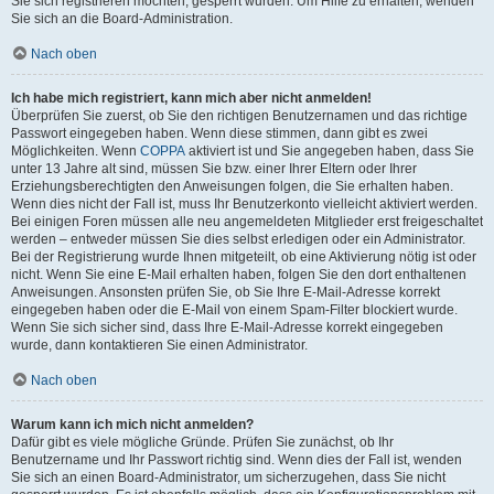
Sie sich registrieren möchten, gesperrt wurden. Um Hilfe zu erhalten, wenden
Sie sich an die Board-Administration.
Nach oben
Ich habe mich registriert, kann mich aber nicht anmelden!
Überprüfen Sie zuerst, ob Sie den richtigen Benutzernamen und das richtige
Passwort eingegeben haben. Wenn diese stimmen, dann gibt es zwei
Möglichkeiten. Wenn
COPPA
aktiviert ist und Sie angegeben haben, dass Sie
unter 13 Jahre alt sind, müssen Sie bzw. einer Ihrer Eltern oder Ihrer
Erziehungsberechtigten den Anweisungen folgen, die Sie erhalten haben.
Wenn dies nicht der Fall ist, muss Ihr Benutzerkonto vielleicht aktiviert werden.
Bei einigen Foren müssen alle neu angemeldeten Mitglieder erst freigeschaltet
werden – entweder müssen Sie dies selbst erledigen oder ein Administrator.
Bei der Registrierung wurde Ihnen mitgeteilt, ob eine Aktivierung nötig ist oder
nicht. Wenn Sie eine E-Mail erhalten haben, folgen Sie den dort enthaltenen
Anweisungen. Ansonsten prüfen Sie, ob Sie Ihre E-Mail-Adresse korrekt
eingegeben haben oder die E-Mail von einem Spam-Filter blockiert wurde.
Wenn Sie sich sicher sind, dass Ihre E-Mail-Adresse korrekt eingegeben
wurde, dann kontaktieren Sie einen Administrator.
Nach oben
Warum kann ich mich nicht anmelden?
Dafür gibt es viele mögliche Gründe. Prüfen Sie zunächst, ob Ihr
Benutzername und Ihr Passwort richtig sind. Wenn dies der Fall ist, wenden
Sie sich an einen Board-Administrator, um sicherzugehen, dass Sie nicht