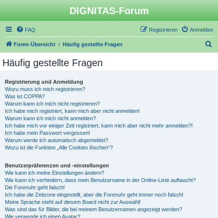
DIGNITAS-Forum
FAQ
Registrieren
Anmelden
S
Foren-Übersicht
Häufig gestellte Fragen
u
Häufig gestellte Fragen
c
h
Registrierung und Anmeldung
Wozu muss ich mich registrieren?
e
Was ist COPPA?
Warum kann ich mich nicht registrieren?
Ich habe mich registriert, kann mich aber nicht anmelden!
Warum kann ich mich nicht anmelden?
Ich habe mich vor einiger Zeit registriert, kann mich aber nicht mehr anmelden?!
Ich habe mein Passwort vergessen!
Warum werde ich automatisch abgemeldet?
Wozu ist die Funktion „Alle Cookies löschen“?
Benutzerpräferenzen und -einstellungen
Wie kann ich meine Einstellungen ändern?
Wie kann ich verhindern, dass mein Benutzername in der Online-Liste auftaucht?
Die Forenuhr geht falsch!
Ich habe die Zeitzone eingestellt, aber die Forenuhr geht immer noch falsch!
Meine Sprache steht auf diesem Board nicht zur Auswahl!
Was sind das für Bilder, die bei meinem Benutzernamen angezeigt werden?
Wie verwende ich einen Avatar?