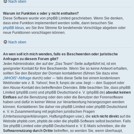
Nach oben
Warum ist Funktion x oder y nicht enthalten?
Diese Software wurde von phpBB Limited geschrieben. Wenn Sie denken,
dass eine Funktion implementiert werden sollte, dann besuchen Sie
phpBB Ideas
, wo Sie Ihre Stimme für bestehende Vorschläge abgeben oder
neue Funktionen vorschlagen können.
Nach oben
An wen soll ich mich wenden, falls es Beschwerden oder juristische
Anfragen zu diesem Forum gibt?
Jeder Administrator, der auf der „Das Team“-Seite aufgeführt ist, ist ein
geeigneter Kontakt für Ihre Beschwerde. Wenn Sie so keine Antwort erhalten,
sollten Sie den Besitzer der Domain kontaktieren (führen Sie dazu eine
„WHOIS“-Abfrage
durch) oder — falls diese Seite bei einem kostenlosen
Webhoster wie z. B. Yahoo!, free.fr, funpic.de usw. liegt — den Support oder
den Abuse-Kontakt des betreffenden Dienstes. Bitte beachten Sie, dass phpBB
Limited (phpBB.com) und phpBB Deutschland e. V. (phpBB.de)
absolut keinen
Einfluss
auf die Benutzung oder den oder die Benutzer der Forensoftware
haben und dafür in keiner Weise zur Verantwortung herangezogen werden
können. Kontaktieren Sie daher nie phpBB Limited oder phpBB Deutschland
e. V. in Zusammenhang mit jeglichen juristischen Fragen
(Unterlassungserklärungen, Haftungsfragen usw.), die
sich nicht direkt
auf die
Website phpbb.com, phpbb.de oder die phpBB-Software selbst beziehen. Falls
Sie phpBB Limited oder phpBB Deutschland e. V. E-Mails schreiben, die die
Softwarenutzung durch Dritte
betreffen, so werden Sie, wenn überhaupt,