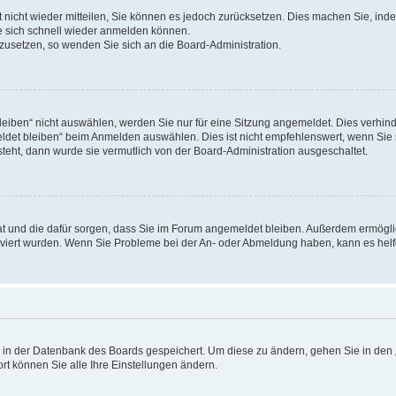
rt nicht wieder mitteilen, Sie können es jedoch zurücksetzen. Dies machen Sie, in
e sich schnell wieder anmelden können.
ckzusetzen, so wenden Sie sich an die Board-Administration.
ben“ nicht auswählen, werden Sie nur für eine Sitzung angemeldet. Dies verhinde
et bleiben“ beim Anmelden auswählen. Dies ist nicht empfehlenswert, wenn Sie s
steht, dann wurde sie vermutlich von der Board-Administration ausgeschaltet.
 hat und die dafür sorgen, dass Sie im Forum angemeldet bleiben. Außerdem ermögl
ktiviert wurden. Wenn Sie Probleme bei der An- oder Abmeldung haben, kann es hel
en in der Datenbank des Boards gespeichert. Um diese zu ändern, gehen Sie in den 
rt können Sie alle Ihre Einstellungen ändern.