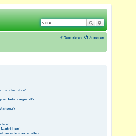
Suche
Erweiterte Suche
Registrieren
Anmelden
ete ich ihnen bei?
en farbig dargestellt?
tartseite?
icken!
 Nachrichten!
ed dieses Forums erhalten!