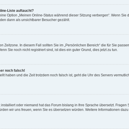
ine-Liste auftaucht?
 eine Option „Meinen Online-Status während dieser Sitzung verbergen“. Wenn Sie d
rden dann als unsichtbarer Besucher gezählt.
n Zeitzone. In diesem Fall sollten Sie im „Persönlichen Bereich“ die für Sie passend
 Sie noch nicht registriert sind, ist dies ein guter Grund, dies jetzt zu tun.
mer noch falsch!
ellt haben und die Zeit trotzdem noch falsch ist, geht die Uhr des Servers vermutlic
 installiert oder niemand hat das Forum bislang in Ihre Sprache übersetzt. Fragen 
t, würden wir uns freuen, wenn Sie es übersetzen würden. Weitere Informationen da