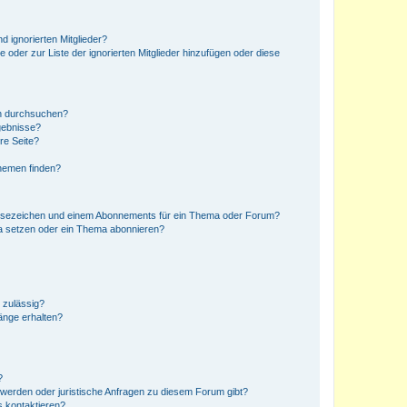
d ignorierten Mitglieder?
e oder zur Liste der ignorierten Mitglieder hinzufügen oder diese
en durchsuchen?
gebnisse?
re Seite?
hemen finden?
esezeichen und einem Abonnements für ein Thema oder Forum?
a setzen oder ein Thema abonnieren?
 zulässig?
hänge erhalten?
?
hwerden oder juristische Anfragen zu diesem Forum gibt?
s kontaktieren?