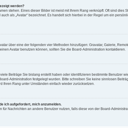
gezeigt werden?
men stehen. Eines dieser Bilder ist meist mit Ihrem Rang verknüpft: Oft sind dies S
auch als „Avatar“ bezeichnet. Es handelt sich hierbei in der Regel um ein persönl
 Avatar über eine der folgenden vier Methoden hinzufügen: Gravatar, Galerie, Rem
inen Avatar benutzen können, sollten Sie die Board-Administration kontaktieren.
iele Beiträge Sie bislang erstellt haben oder identifizieren bestimmte Benutzer
 Board-Administration festgelegt wurden. Bitte schreiben Sie keine sinnlosen Beit
wird Ihren Rang unter Umständen einfach wieder zurücksetzen.
rde ich aufgefordert, mich anzumelden.
ion für Nachrichten an andere Benutzer nutzen, falls diese von der Board-Administ