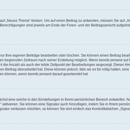
f „Neues Thema“ klicken. Um auf einen Beitrag zu antworten, müssen Sie auf „Ant
e Berechtigungen sind jeweils am Ende der Foren- und der Beitragsansicht aufgeliste
nur Ihre eigenen Beiträge bearbeiten oder löschen. Sie können einen Beitrag bear
nen begrenzten Zeitraum nach seiner Erstellung möglich. Wenn bereits jemand auf Ih
 die Anzahl als auch der letzte Zeitpunkt der Bearbeitungen angezeigt. Dieser Hi
 Beitrag überarbeitet hat. Diese können jedoch, falls sie es für nötig halten, eine 
hen können, wenn bereits jemand darauf geantwortet hat.
hst eine solche in den Einstellungen in Ihrem persönlichen Bereich entwerfen. Na
 aktivieren. Sie können eine Signatur auch hinzufügen, indem Sie in Ihrem persö
gnatur verfassen möchten, so können Sie dort einfach das Kontrollkästchen „Signa