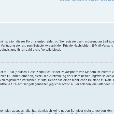
nistration dieses Forums entscheidet, ob Sie registriert sein müssen, um Beiträge z
ur Verfügung stehen: zum Beispiel Avatarbilder, Private Nachrichten, E-Mail-Versand
igt ist und Ihnen zahlreiche Vorteile bietet.
t of 1998 (deutsch: Gesetz zum Schutz der Privatsphäre von Kindern im Internet vo
unter 13 Jahren erheben, hierzu die Zustimmung der Eltern beziehungsweise des o
h zu registrieren versuchen, zutrifft, ziehen Sie einen rechtlichen Beistand zu Rat
stelle für Rechtsangelegenheiten jeglicher Art ist; außer solchen, die unter der 
.
 komplett ausgeschaltet hat, damit sich keine neuen Benutzer mehr anmelden könne