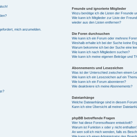
alsch!
Freunde und ignorierte Mitglieder
Wozu benötige ich die Listen der Freunde un
rden?
Wie kann ich Mitglieder zur Liste der Freund
wieder aus den Listen entfernen?
fgefordert, mich anzumelden.
Die Foren durchsuchen
Wie kann ich ein Forum oder mehrere For
Weshalb erhalte ich bei der Suche keine Er
Warum bekomme ich bei der Suche eine lee
Wie kann ich nach Mitgliedern suchen?
Wie kann ich meine eigenen Beiträge und T
Abonnements und Lesezeichen
Was ist der Unterschied zwischen einem L
Wie kann ich ein Lesezeichen auf ein Them
Wie kann ich ein Forum abonnieren?
Wie deaktiviere ich meine Abonnements?
gs?
Dateianhänge
Welche Dateianhänge sind in diesem Forum
Kann ich eine Übersicht all meiner Dateian
phpBB betreffende Fragen
Wer hat diese Forensoftware entwickelt?
Warum ist Funktion x oder y nicht enthalten
An wen soll ich mich wenden, falls es Besc
Wie kann ich einen Administrator des Board