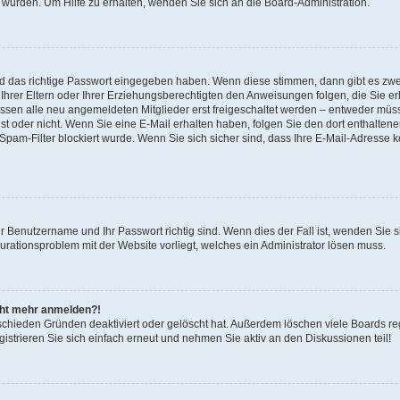
 wurden. Um Hilfe zu erhalten, wenden Sie sich an die Board-Administration.
nd das richtige Passwort eingegeben haben. Wenn diese stimmen, dann gibt es zw
Ihrer Eltern oder Ihrer Erziehungsberechtigten den Anweisungen folgen, die Sie erh
üssen alle neu angemeldeten Mitglieder erst freigeschaltet werden – entweder müsse
 ist oder nicht. Wenn Sie eine E-Mail erhalten haben, folgen Sie den dort enthalte
pam-Filter blockiert wurde. Wenn Sie sich sicher sind, dass Ihre E-Mail-Adresse 
hr Benutzername und Ihr Passwort richtig sind. Wenn dies der Fall ist, wenden Sie
gurationsproblem mit der Website vorliegt, welches ein Administrator lösen muss.
icht mehr anmelden?!
schieden Gründen deaktiviert oder gelöscht hat. Außerdem löschen viele Boards reg
strieren Sie sich einfach erneut und nehmen Sie aktiv an den Diskussionen teil!