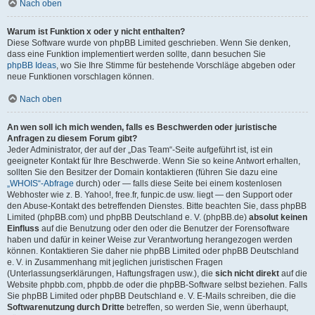
Nach oben
Warum ist Funktion x oder y nicht enthalten?
Diese Software wurde von phpBB Limited geschrieben. Wenn Sie denken,
dass eine Funktion implementiert werden sollte, dann besuchen Sie
phpBB Ideas
, wo Sie Ihre Stimme für bestehende Vorschläge abgeben oder
neue Funktionen vorschlagen können.
Nach oben
An wen soll ich mich wenden, falls es Beschwerden oder juristische
Anfragen zu diesem Forum gibt?
Jeder Administrator, der auf der „Das Team“-Seite aufgeführt ist, ist ein
geeigneter Kontakt für Ihre Beschwerde. Wenn Sie so keine Antwort erhalten,
sollten Sie den Besitzer der Domain kontaktieren (führen Sie dazu eine
„WHOIS“-Abfrage
durch) oder — falls diese Seite bei einem kostenlosen
Webhoster wie z. B. Yahoo!, free.fr, funpic.de usw. liegt — den Support oder
den Abuse-Kontakt des betreffenden Dienstes. Bitte beachten Sie, dass phpBB
Limited (phpBB.com) und phpBB Deutschland e. V. (phpBB.de)
absolut keinen
Einfluss
auf die Benutzung oder den oder die Benutzer der Forensoftware
haben und dafür in keiner Weise zur Verantwortung herangezogen werden
können. Kontaktieren Sie daher nie phpBB Limited oder phpBB Deutschland
e. V. in Zusammenhang mit jeglichen juristischen Fragen
(Unterlassungserklärungen, Haftungsfragen usw.), die
sich nicht direkt
auf die
Website phpbb.com, phpbb.de oder die phpBB-Software selbst beziehen. Falls
Sie phpBB Limited oder phpBB Deutschland e. V. E-Mails schreiben, die die
Softwarenutzung durch Dritte
betreffen, so werden Sie, wenn überhaupt,