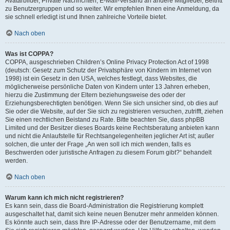
Avatarbilder, Private Nachrichten, E-Mail-Versand an andere Mitglieder, Beitritt
zu Benutzergruppen und so weiter. Wir empfehlen Ihnen eine Anmeldung, da
sie schnell erledigt ist und Ihnen zahlreiche Vorteile bietet.
Nach oben
Was ist COPPA?
COPPA, ausgeschrieben Children’s Online Privacy Protection Act of 1998
(deutsch: Gesetz zum Schutz der Privatsphäre von Kindern im Internet von
1998) ist ein Gesetz in den USA, welches festlegt, dass Websites, die
möglicherweise persönliche Daten von Kindern unter 13 Jahren erheben,
hierzu die Zustimmung der Eltern beziehungsweise des oder der
Erziehungsberechtigten benötigen. Wenn Sie sich unsicher sind, ob dies auf
Sie oder die Website, auf der Sie sich zu registrieren versuchen, zutrifft, ziehen
Sie einen rechtlichen Beistand zu Rate. Bitte beachten Sie, dass phpBB
Limited und der Besitzer dieses Boards keine Rechtsberatung anbieten kann
und nicht die Anlaufstelle für Rechtsangelegenheiten jeglicher Art ist; außer
solchen, die unter der Frage „An wen soll ich mich wenden, falls es
Beschwerden oder juristische Anfragen zu diesem Forum gibt?“ behandelt
werden.
Nach oben
Warum kann ich mich nicht registrieren?
Es kann sein, dass die Board-Administration die Registrierung komplett
ausgeschaltet hat, damit sich keine neuen Benutzer mehr anmelden können.
Es könnte auch sein, dass Ihre IP-Adresse oder der Benutzername, mit dem