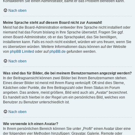
Kontaktieren Sie einen Administrator, damit er das Problem beheben kann.
Nach oben
Meine Sprache steht auf diesem Board nicht zur Auswahl!
Meist hat die Board-Administration entweder Ihre Sprache nicht installiert oder
niemand hat das Forum bislang in Ihre Sprache übersetzt. Fragen Sie ggf.
einen Board-Administrator, ob er das Sprachpaket, das Sie benötigen,
installieren kann. Falls es noch nicht existiert, würden wir uns freuen, wenn Sie
es übersetzen würden. Weitere Informationen dazu können auf der Website
von
phpBB Limited
oder auf
phpBB.de
gefunden werden.
Nach oben
Was sind das für Bilder, die bei meinem Benutzernamen angezeigt werden?
In der Beitragsansicht können zwei Bilder bei Ihrem Benutzernamen stehen.
Eines dieser Bilder ist meist mit Ihrem Rang verknüpft: Oft sind dies Sterne,
Kästchen oder Punkte, die Ihre Beitragszahl oder Ihren Status im Forum
angeben. Das andere, meist größere, Bild wird auch als „Avatar“ bezeichnet.
Es handelt sich hierbei in der Regel um ein persönliches Bild, welches von
Benutzer zu Benutzer unterschiedlich ist.
Nach oben
Wie verwende ich einen Avatar?
In Ihrem persönlichen Bereich können Sie unter „Profil“ einen Avatar über eine
der folgenden vier Methoden hinzufügen: Gravatar, Galerie, Remote oder