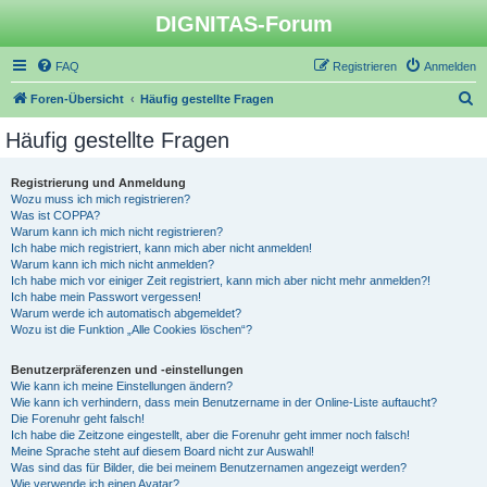
DIGNITAS-Forum
FAQ
Registrieren
Anmelden
S
Foren-Übersicht
Häufig gestellte Fragen
u
Häufig gestellte Fragen
c
h
Registrierung und Anmeldung
Wozu muss ich mich registrieren?
e
Was ist COPPA?
Warum kann ich mich nicht registrieren?
Ich habe mich registriert, kann mich aber nicht anmelden!
Warum kann ich mich nicht anmelden?
Ich habe mich vor einiger Zeit registriert, kann mich aber nicht mehr anmelden?!
Ich habe mein Passwort vergessen!
Warum werde ich automatisch abgemeldet?
Wozu ist die Funktion „Alle Cookies löschen“?
Benutzerpräferenzen und -einstellungen
Wie kann ich meine Einstellungen ändern?
Wie kann ich verhindern, dass mein Benutzername in der Online-Liste auftaucht?
Die Forenuhr geht falsch!
Ich habe die Zeitzone eingestellt, aber die Forenuhr geht immer noch falsch!
Meine Sprache steht auf diesem Board nicht zur Auswahl!
Was sind das für Bilder, die bei meinem Benutzernamen angezeigt werden?
Wie verwende ich einen Avatar?