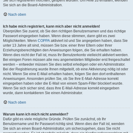
Sie sich registrieren möchten, gesperrt wurden. Um Hilfe zu erhalten, wenden
Sie sich an die Board-Administration.
Nach oben
Ich habe mich registriert, kann mich aber nicht anmelden!
Überprüfen Sie zuerst, ob Sie den richtigen Benutzernamen und das richtige
Passwort eingegeben haben. Wenn diese stimmen, dann gibt es zwei
Möglichkeiten. Wenn
COPPA
aktiviert ist und Sie angegeben haben, dass Sie
unter 13 Jahre alt sind, müssen Sie bzw. einer Ihrer Eltern oder Ihrer
Erziehungsberechtigten den Anweisungen folgen, die Sie erhalten haben.
Wenn dies nicht der Fall ist, muss Ihr Benutzerkonto vielleicht aktiviert werden.
Bei einigen Foren müssen alle neu angemeldeten Mitglieder erst freigeschaltet
werden – entweder müssen Sie dies selbst erledigen oder ein Administrator.
Bei der Registrierung wurde Ihnen mitgeteilt, ob eine Aktivierung nötig ist oder
nicht. Wenn Sie eine E-Mail erhalten haben, folgen Sie den dort enthaltenen
Anweisungen. Ansonsten prüfen Sie, ob Sie Ihre E-Mail-Adresse korrekt
eingegeben haben oder die E-Mail von einem Spam-Filter blockiert wurde.
Wenn Sie sich sicher sind, dass Ihre E-Mail-Adresse korrekt eingegeben
wurde, dann kontaktieren Sie einen Administrator.
Nach oben
Warum kann ich mich nicht anmelden?
Dafür gibt es viele mögliche Gründe. Prüfen Sie zunächst, ob Ihr
Benutzername und Ihr Passwort richtig sind. Wenn dies der Fall ist, wenden
Sie sich an einen Board-Administrator, um sicherzugehen, dass Sie nicht