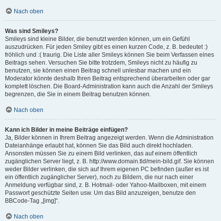
Nach oben
Was sind Smileys?
Smileys sind kleine Bilder, die benutzt werden können, um ein Gefühl
auszudrücken. Für jeden Smiley gibt es einen kurzen Code, z. B. bedeutet :)
fröhlich und :( traurig. Die Liste aller Smileys können Sie beim Verfassen eines
Beitrags sehen. Versuchen Sie bitte trotzdem, Smileys nicht zu häufig zu
benutzen, sie können einen Beitrag schnell unlesbar machen und ein
Moderator könnte deshalb Ihren Beitrag entsprechend überarbeiten oder gar
komplett löschen. Die Board-Administration kann auch die Anzahl der Smileys
begrenzen, die Sie in einem Beitrag benutzen können.
Nach oben
Kann ich Bilder in meine Beiträge einfügen?
Ja, Bilder können in Ihrem Beitrag angezeigt werden. Wenn die Administration
Dateianhänge erlaubt hat, können Sie das Bild auch direkt hochladen.
Ansonsten müssen Sie zu einem Bild verlinken, das auf einem öffentlich
zugänglichen Server liegt, z. B. http://www.domain.tld/mein-bild.gif. Sie können
weder Bilder verlinken, die sich auf Ihrem eigenen PC befinden (außer es ist
ein öffentlich zugänglicher Server), noch zu Bildern, die nur nach einer
Anmeldung verfügbar sind, z. B. Hotmail- oder Yahoo-Mailboxen, mit einem
Passwort geschützte Seiten usw. Um das Bild anzuzeigen, benutze den
BBCode-Tag „[img]“.
Nach oben