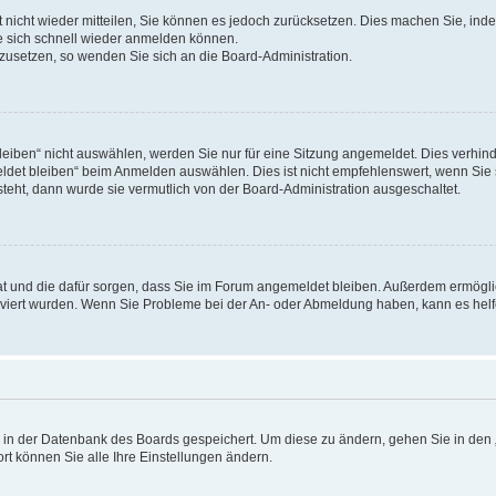
rt nicht wieder mitteilen, Sie können es jedoch zurücksetzen. Dies machen Sie, in
e sich schnell wieder anmelden können.
ckzusetzen, so wenden Sie sich an die Board-Administration.
ben“ nicht auswählen, werden Sie nur für eine Sitzung angemeldet. Dies verhinde
et bleiben“ beim Anmelden auswählen. Dies ist nicht empfehlenswert, wenn Sie s
steht, dann wurde sie vermutlich von der Board-Administration ausgeschaltet.
 hat und die dafür sorgen, dass Sie im Forum angemeldet bleiben. Außerdem ermögl
ktiviert wurden. Wenn Sie Probleme bei der An- oder Abmeldung haben, kann es hel
en in der Datenbank des Boards gespeichert. Um diese zu ändern, gehen Sie in den 
rt können Sie alle Ihre Einstellungen ändern.