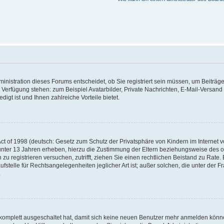
nistration dieses Forums entscheidet, ob Sie registriert sein müssen, um Beiträge z
ur Verfügung stehen: zum Beispiel Avatarbilder, Private Nachrichten, E-Mail-Versand
igt ist und Ihnen zahlreiche Vorteile bietet.
t of 1998 (deutsch: Gesetz zum Schutz der Privatsphäre von Kindern im Internet vo
unter 13 Jahren erheben, hierzu die Zustimmung der Eltern beziehungsweise des o
h zu registrieren versuchen, zutrifft, ziehen Sie einen rechtlichen Beistand zu Rat
stelle für Rechtsangelegenheiten jeglicher Art ist; außer solchen, die unter der 
.
 komplett ausgeschaltet hat, damit sich keine neuen Benutzer mehr anmelden könne