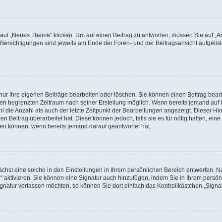
f „Neues Thema“ klicken. Um auf einen Beitrag zu antworten, müssen Sie auf „Ant
e Berechtigungen sind jeweils am Ende der Foren- und der Beitragsansicht aufgeliste
nur Ihre eigenen Beiträge bearbeiten oder löschen. Sie können einen Beitrag bear
nen begrenzten Zeitraum nach seiner Erstellung möglich. Wenn bereits jemand auf Ih
 die Anzahl als auch der letzte Zeitpunkt der Bearbeitungen angezeigt. Dieser Hi
 Beitrag überarbeitet hat. Diese können jedoch, falls sie es für nötig halten, eine 
hen können, wenn bereits jemand darauf geantwortet hat.
hst eine solche in den Einstellungen in Ihrem persönlichen Bereich entwerfen. Na
 aktivieren. Sie können eine Signatur auch hinzufügen, indem Sie in Ihrem persö
gnatur verfassen möchten, so können Sie dort einfach das Kontrollkästchen „Signa