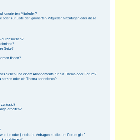
d ignorierten Mitglieder?
e oder zur Liste der ignorierten Mitglieder hinzufügen oder diese
en durchsuchen?
gebnisse?
re Seite?
hemen finden?
esezeichen und einem Abonnements für ein Thema oder Forum?
a setzen oder ein Thema abonnieren?
 zulässig?
hänge erhalten?
?
hwerden oder juristische Anfragen zu diesem Forum gibt?
s kontaktieren?