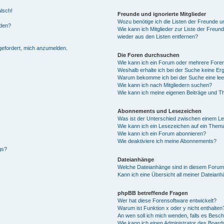
alsch!
Freunde und ignorierte Mitglieder
Wozu benötige ich die Listen der Freunde un
rden?
Wie kann ich Mitglieder zur Liste der Freund
wieder aus den Listen entfernen?
fgefordert, mich anzumelden.
Die Foren durchsuchen
Wie kann ich ein Forum oder mehrere For
Weshalb erhalte ich bei der Suche keine Er
Warum bekomme ich bei der Suche eine lee
Wie kann ich nach Mitgliedern suchen?
Wie kann ich meine eigenen Beiträge und T
Abonnements und Lesezeichen
Was ist der Unterschied zwischen einem L
Wie kann ich ein Lesezeichen auf ein Them
Wie kann ich ein Forum abonnieren?
Wie deaktiviere ich meine Abonnements?
gs?
Dateianhänge
Welche Dateianhänge sind in diesem Forum
Kann ich eine Übersicht all meiner Dateian
phpBB betreffende Fragen
Wer hat diese Forensoftware entwickelt?
Warum ist Funktion x oder y nicht enthalten
An wen soll ich mich wenden, falls es Besc
Wie kann ich einen Administrator des Board