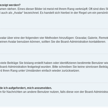
gezeigt werden?
men stehen. Eines dieser Bilder ist meist mit Ihrem Rang verknüpft: Oft sind dies S
auch als „Avatar“ bezeichnet. Es handelt sich hierbei in der Regel um ein persönl
 Avatar über eine der folgenden vier Methoden hinzufügen: Gravatar, Galerie, Rem
inen Avatar benutzen können, sollten Sie die Board-Administration kontaktieren.
iele Beiträge Sie bislang erstellt haben oder identifizieren bestimmte Benutzer
 Board-Administration festgelegt wurden. Bitte schreiben Sie keine sinnlosen Beit
wird Ihren Rang unter Umständen einfach wieder zurücksetzen.
rde ich aufgefordert, mich anzumelden.
ion für Nachrichten an andere Benutzer nutzen, falls diese von der Board-Administ