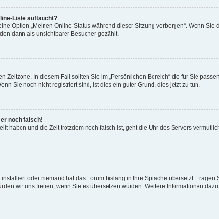
ine-Liste auftaucht?
 eine Option „Meinen Online-Status während dieser Sitzung verbergen“. Wenn Sie d
rden dann als unsichtbarer Besucher gezählt.
n Zeitzone. In diesem Fall sollten Sie im „Persönlichen Bereich“ die für Sie passend
 Sie noch nicht registriert sind, ist dies ein guter Grund, dies jetzt zu tun.
mer noch falsch!
ellt haben und die Zeit trotzdem noch falsch ist, geht die Uhr des Servers vermutlic
 installiert oder niemand hat das Forum bislang in Ihre Sprache übersetzt. Fragen 
t, würden wir uns freuen, wenn Sie es übersetzen würden. Weitere Informationen da