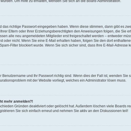
 wurden. Um Hilfe zu erhalten, wenden Sie sich an die Board-Administration.
nd das richtige Passwort eingegeben haben. Wenn diese stimmen, dann gibt es zw
Ihrer Eltern oder Ihrer Erziehungsberechtigten den Anweisungen folgen, die Sie erh
üssen alle neu angemeldeten Mitglieder erst freigeschaltet werden – entweder müsse
 ist oder nicht. Wenn Sie eine E-Mail erhalten haben, folgen Sie den dort enthalte
pam-Filter blockiert wurde. Wenn Sie sich sicher sind, dass Ihre E-Mail-Adresse 
hr Benutzername und Ihr Passwort richtig sind. Wenn dies der Fall ist, wenden Sie
gurationsproblem mit der Website vorliegt, welches ein Administrator lösen muss.
icht mehr anmelden?!
schieden Gründen deaktiviert oder gelöscht hat. Außerdem löschen viele Boards reg
strieren Sie sich einfach erneut und nehmen Sie aktiv an den Diskussionen teil!