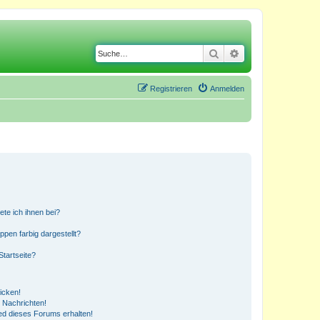
Suche
Erweiterte Suche
Registrieren
Anmelden
ete ich ihnen bei?
en farbig dargestellt?
tartseite?
icken!
 Nachrichten!
ed dieses Forums erhalten!