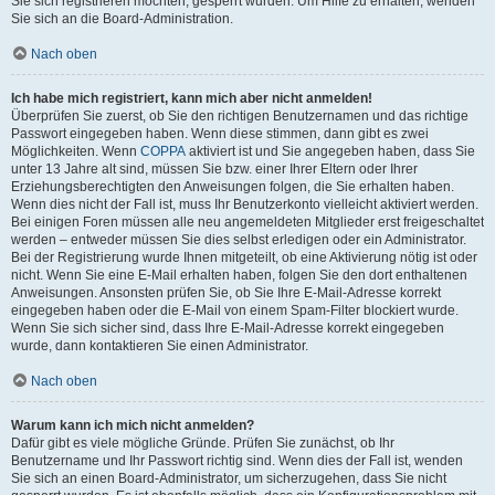
Sie sich registrieren möchten, gesperrt wurden. Um Hilfe zu erhalten, wenden
Sie sich an die Board-Administration.
Nach oben
Ich habe mich registriert, kann mich aber nicht anmelden!
Überprüfen Sie zuerst, ob Sie den richtigen Benutzernamen und das richtige
Passwort eingegeben haben. Wenn diese stimmen, dann gibt es zwei
Möglichkeiten. Wenn
COPPA
aktiviert ist und Sie angegeben haben, dass Sie
unter 13 Jahre alt sind, müssen Sie bzw. einer Ihrer Eltern oder Ihrer
Erziehungsberechtigten den Anweisungen folgen, die Sie erhalten haben.
Wenn dies nicht der Fall ist, muss Ihr Benutzerkonto vielleicht aktiviert werden.
Bei einigen Foren müssen alle neu angemeldeten Mitglieder erst freigeschaltet
werden – entweder müssen Sie dies selbst erledigen oder ein Administrator.
Bei der Registrierung wurde Ihnen mitgeteilt, ob eine Aktivierung nötig ist oder
nicht. Wenn Sie eine E-Mail erhalten haben, folgen Sie den dort enthaltenen
Anweisungen. Ansonsten prüfen Sie, ob Sie Ihre E-Mail-Adresse korrekt
eingegeben haben oder die E-Mail von einem Spam-Filter blockiert wurde.
Wenn Sie sich sicher sind, dass Ihre E-Mail-Adresse korrekt eingegeben
wurde, dann kontaktieren Sie einen Administrator.
Nach oben
Warum kann ich mich nicht anmelden?
Dafür gibt es viele mögliche Gründe. Prüfen Sie zunächst, ob Ihr
Benutzername und Ihr Passwort richtig sind. Wenn dies der Fall ist, wenden
Sie sich an einen Board-Administrator, um sicherzugehen, dass Sie nicht