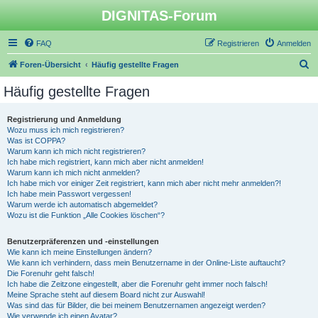
DIGNITAS-Forum
FAQ
Registrieren
Anmelden
S
Foren-Übersicht
Häufig gestellte Fragen
u
Häufig gestellte Fragen
c
h
Registrierung und Anmeldung
Wozu muss ich mich registrieren?
e
Was ist COPPA?
Warum kann ich mich nicht registrieren?
Ich habe mich registriert, kann mich aber nicht anmelden!
Warum kann ich mich nicht anmelden?
Ich habe mich vor einiger Zeit registriert, kann mich aber nicht mehr anmelden?!
Ich habe mein Passwort vergessen!
Warum werde ich automatisch abgemeldet?
Wozu ist die Funktion „Alle Cookies löschen“?
Benutzerpräferenzen und -einstellungen
Wie kann ich meine Einstellungen ändern?
Wie kann ich verhindern, dass mein Benutzername in der Online-Liste auftaucht?
Die Forenuhr geht falsch!
Ich habe die Zeitzone eingestellt, aber die Forenuhr geht immer noch falsch!
Meine Sprache steht auf diesem Board nicht zur Auswahl!
Was sind das für Bilder, die bei meinem Benutzernamen angezeigt werden?
Wie verwende ich einen Avatar?