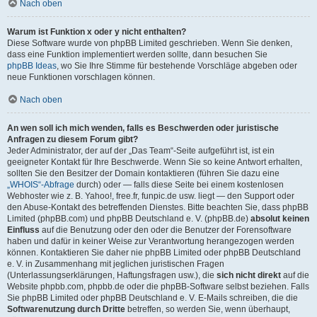
Nach oben
Warum ist Funktion x oder y nicht enthalten?
Diese Software wurde von phpBB Limited geschrieben. Wenn Sie denken,
dass eine Funktion implementiert werden sollte, dann besuchen Sie
phpBB Ideas
, wo Sie Ihre Stimme für bestehende Vorschläge abgeben oder
neue Funktionen vorschlagen können.
Nach oben
An wen soll ich mich wenden, falls es Beschwerden oder juristische
Anfragen zu diesem Forum gibt?
Jeder Administrator, der auf der „Das Team“-Seite aufgeführt ist, ist ein
geeigneter Kontakt für Ihre Beschwerde. Wenn Sie so keine Antwort erhalten,
sollten Sie den Besitzer der Domain kontaktieren (führen Sie dazu eine
„WHOIS“-Abfrage
durch) oder — falls diese Seite bei einem kostenlosen
Webhoster wie z. B. Yahoo!, free.fr, funpic.de usw. liegt — den Support oder
den Abuse-Kontakt des betreffenden Dienstes. Bitte beachten Sie, dass phpBB
Limited (phpBB.com) und phpBB Deutschland e. V. (phpBB.de)
absolut keinen
Einfluss
auf die Benutzung oder den oder die Benutzer der Forensoftware
haben und dafür in keiner Weise zur Verantwortung herangezogen werden
können. Kontaktieren Sie daher nie phpBB Limited oder phpBB Deutschland
e. V. in Zusammenhang mit jeglichen juristischen Fragen
(Unterlassungserklärungen, Haftungsfragen usw.), die
sich nicht direkt
auf die
Website phpbb.com, phpbb.de oder die phpBB-Software selbst beziehen. Falls
Sie phpBB Limited oder phpBB Deutschland e. V. E-Mails schreiben, die die
Softwarenutzung durch Dritte
betreffen, so werden Sie, wenn überhaupt,