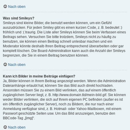
Nach oben
Was sind Smileys?
Smileys sind kleine Bilder, die benutzt werden können, um ein Gefühl
auszudrücken. Für jeden Smiley gibt es einen kurzen Code, z. B. bedeutet :)
fröhlich und :( traurig. Die Liste aller Smileys können Sie beim Verfassen eines
Beitrags sehen. Versuchen Sie bitte trotzdem, Smileys nicht zu häufig zu
benutzen, sie können einen Beitrag schnell unlesbar machen und ein
Moderator könnte deshalb Ihren Beitrag entsprechend überarbeiten oder gar
komplett löschen. Die Board-Administration kann auch die Anzahl der Smileys
begrenzen, die Sie in einem Beitrag benutzen können.
Nach oben
Kann ich Bilder in meine Beiträge einfügen?
Ja, Bilder können in Ihrem Beitrag angezeigt werden. Wenn die Administration
Dateianhänge erlaubt hat, können Sie das Bild auch direkt hochladen.
Ansonsten müssen Sie zu einem Bild verlinken, das auf einem öffentlich
zugänglichen Server liegt, z. B. http://www.domain.tld/mein-bild.gif. Sie können
weder Bilder verlinken, die sich auf Ihrem eigenen PC befinden (außer es ist
ein öffentlich zugänglicher Server), noch zu Bildern, die nur nach einer
Anmeldung verfügbar sind, z. B. Hotmail- oder Yahoo-Mailboxen, mit einem
Passwort geschützte Seiten usw. Um das Bild anzuzeigen, benutze den
BBCode-Tag „[img]“.
Nach oben