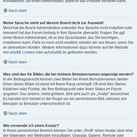
Kontaktieren Sie einen Administrator, damit er das Problem beheben kann.
Nach oben
Meine Sprache steht auf diesem Board nicht zur Auswahl!
Meist hat die Board-Administration entweder Ihre Sprache nicht installiert oder
niemand hat das Forum bislang in Ihre Sprache übersetzt. Fragen Sie ggf.
einen Board-Administrator, ob er das Sprachpaket, das Sie benötigen,
installieren kann. Falls es noch nicht existiert, würden wir uns freuen, wenn Sie
es übersetzen würden. Weitere Informationen dazu können auf der Website
von
phpBB Limited
oder auf
phpBB.de
gefunden werden.
Nach oben
Was sind das für Bilder, die bei meinem Benutzernamen angezeigt werden?
In der Beitragsansicht können zwei Bilder bei Ihrem Benutzernamen stehen.
Eines dieser Bilder ist meist mit Ihrem Rang verknüpft: Oft sind dies Sterne,
Kästchen oder Punkte, die Ihre Beitragszahl oder Ihren Status im Forum
angeben. Das andere, meist größere, Bild wird auch als „Avatar“ bezeichnet.
Es handelt sich hierbei in der Regel um ein persönliches Bild, welches von
Benutzer zu Benutzer unterschiedlich ist.
Nach oben
Wie verwende ich einen Avatar?
In Ihrem persönlichen Bereich können Sie unter „Profil“ einen Avatar über eine
der folgenden vier Methoden hinzufügen: Gravatar, Galerie, Remote oder