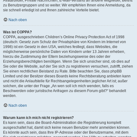
Avatarbilder, Private Nachrichten, E-Mail-Versand an andere Mitglieder, Beitritt
zu Benutzergruppen und so weiter. Wir empfehlen Ihnen eine Anmeldung, da
sie schnell erledigt ist und Ihnen zahlreiche Vorteile bietet.
Nach oben
Was ist COPPA?
COPPA, ausgeschrieben Children’s Online Privacy Protection Act of 1998
(deutsch: Gesetz zum Schutz der Privatsphäre von Kindern im Internet von
1998) ist ein Gesetz in den USA, welches festlegt, dass Websites, die
möglicherweise persönliche Daten von Kindern unter 13 Jahren erheben,
hierzu die Zustimmung der Eltern beziehungsweise des oder der
Erziehungsberechtigten benötigen. Wenn Sie sich unsicher sind, ob dies auf
Sie oder die Website, auf der Sie sich zu registrieren versuchen, zutrifft, ziehen
Sie einen rechtlichen Beistand zu Rate. Bitte beachten Sie, dass phpBB
Limited und der Besitzer dieses Boards keine Rechtsberatung anbieten kann
und nicht die Anlaufstelle für Rechtsangelegenheiten jeglicher Art ist; außer
solchen, die unter der Frage „An wen soll ich mich wenden, falls es
Beschwerden oder juristische Anfragen zu diesem Forum gibt?“ behandelt
werden.
Nach oben
Warum kann ich mich nicht registrieren?
Es kann sein, dass die Board-Administration die Registrierung komplett
ausgeschaltet hat, damit sich keine neuen Benutzer mehr anmelden können.
Es könnte auch sein, dass Ihre IP-Adresse oder der Benutzername, mit dem