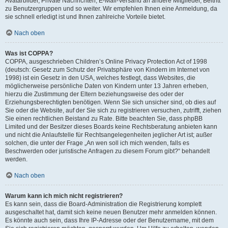
Avatarbilder, Private Nachrichten, E-Mail-Versand an andere Mitglieder, Beitritt
zu Benutzergruppen und so weiter. Wir empfehlen Ihnen eine Anmeldung, da
sie schnell erledigt ist und Ihnen zahlreiche Vorteile bietet.
Nach oben
Was ist COPPA?
COPPA, ausgeschrieben Children’s Online Privacy Protection Act of 1998
(deutsch: Gesetz zum Schutz der Privatsphäre von Kindern im Internet von
1998) ist ein Gesetz in den USA, welches festlegt, dass Websites, die
möglicherweise persönliche Daten von Kindern unter 13 Jahren erheben,
hierzu die Zustimmung der Eltern beziehungsweise des oder der
Erziehungsberechtigten benötigen. Wenn Sie sich unsicher sind, ob dies auf
Sie oder die Website, auf der Sie sich zu registrieren versuchen, zutrifft, ziehen
Sie einen rechtlichen Beistand zu Rate. Bitte beachten Sie, dass phpBB
Limited und der Besitzer dieses Boards keine Rechtsberatung anbieten kann
und nicht die Anlaufstelle für Rechtsangelegenheiten jeglicher Art ist; außer
solchen, die unter der Frage „An wen soll ich mich wenden, falls es
Beschwerden oder juristische Anfragen zu diesem Forum gibt?“ behandelt
werden.
Nach oben
Warum kann ich mich nicht registrieren?
Es kann sein, dass die Board-Administration die Registrierung komplett
ausgeschaltet hat, damit sich keine neuen Benutzer mehr anmelden können.
Es könnte auch sein, dass Ihre IP-Adresse oder der Benutzername, mit dem