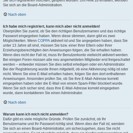
Sie sich registrieren möchten, gesperrt wurden. Um Hilfe zu erhalten, wenden
Sie sich an die Board-Administration.
Nach oben
Ich habe mich registriert, kann mich aber nicht anmelden!
Überprüfen Sie zuerst, ob Sie den richtigen Benutzernamen und das richtige
Passwort eingegeben haben. Wenn diese stimmen, dann gibt es zwei
Möglichkeiten. Wenn
COPPA
aktiviert ist und Sie angegeben haben, dass Sie
unter 13 Jahre alt sind, müssen Sie bzw. einer Ihrer Eltern oder Ihrer
Erziehungsberechtigten den Anweisungen folgen, die Sie erhalten haben.
Wenn dies nicht der Fall ist, muss Ihr Benutzerkonto vielleicht aktiviert werden.
Bei einigen Foren müssen alle neu angemeldeten Mitglieder erst freigeschaltet
werden – entweder müssen Sie dies selbst erledigen oder ein Administrator.
Bei der Registrierung wurde Ihnen mitgeteilt, ob eine Aktivierung nötig ist oder
nicht. Wenn Sie eine E-Mail erhalten haben, folgen Sie den dort enthaltenen
Anweisungen. Ansonsten prüfen Sie, ob Sie Ihre E-Mail-Adresse korrekt
eingegeben haben oder die E-Mail von einem Spam-Filter blockiert wurde.
Wenn Sie sich sicher sind, dass Ihre E-Mail-Adresse korrekt eingegeben
wurde, dann kontaktieren Sie einen Administrator.
Nach oben
Warum kann ich mich nicht anmelden?
Dafür gibt es viele mögliche Gründe. Prüfen Sie zunächst, ob Ihr
Benutzername und Ihr Passwort richtig sind. Wenn dies der Fall ist, wenden
Sie sich an einen Board-Administrator, um sicherzugehen, dass Sie nicht