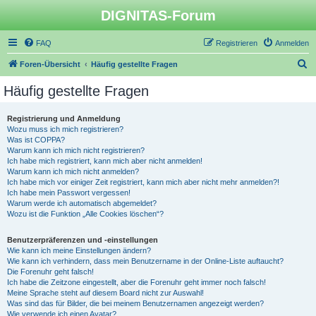
DIGNITAS-Forum
FAQ
Registrieren
Anmelden
S
Foren-Übersicht
Häufig gestellte Fragen
u
Häufig gestellte Fragen
c
h
Registrierung und Anmeldung
Wozu muss ich mich registrieren?
e
Was ist COPPA?
Warum kann ich mich nicht registrieren?
Ich habe mich registriert, kann mich aber nicht anmelden!
Warum kann ich mich nicht anmelden?
Ich habe mich vor einiger Zeit registriert, kann mich aber nicht mehr anmelden?!
Ich habe mein Passwort vergessen!
Warum werde ich automatisch abgemeldet?
Wozu ist die Funktion „Alle Cookies löschen“?
Benutzerpräferenzen und -einstellungen
Wie kann ich meine Einstellungen ändern?
Wie kann ich verhindern, dass mein Benutzername in der Online-Liste auftaucht?
Die Forenuhr geht falsch!
Ich habe die Zeitzone eingestellt, aber die Forenuhr geht immer noch falsch!
Meine Sprache steht auf diesem Board nicht zur Auswahl!
Was sind das für Bilder, die bei meinem Benutzernamen angezeigt werden?
Wie verwende ich einen Avatar?