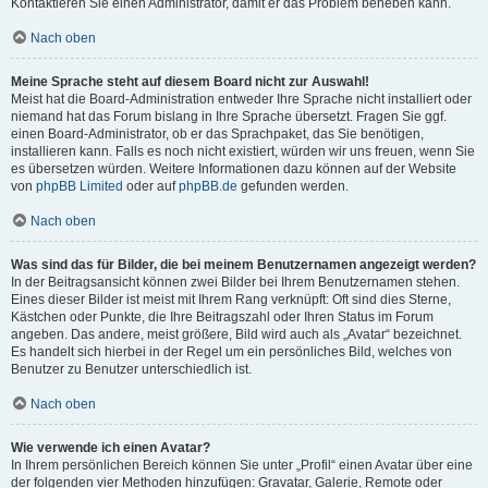
Kontaktieren Sie einen Administrator, damit er das Problem beheben kann.
Nach oben
Meine Sprache steht auf diesem Board nicht zur Auswahl!
Meist hat die Board-Administration entweder Ihre Sprache nicht installiert oder
niemand hat das Forum bislang in Ihre Sprache übersetzt. Fragen Sie ggf.
einen Board-Administrator, ob er das Sprachpaket, das Sie benötigen,
installieren kann. Falls es noch nicht existiert, würden wir uns freuen, wenn Sie
es übersetzen würden. Weitere Informationen dazu können auf der Website
von
phpBB Limited
oder auf
phpBB.de
gefunden werden.
Nach oben
Was sind das für Bilder, die bei meinem Benutzernamen angezeigt werden?
In der Beitragsansicht können zwei Bilder bei Ihrem Benutzernamen stehen.
Eines dieser Bilder ist meist mit Ihrem Rang verknüpft: Oft sind dies Sterne,
Kästchen oder Punkte, die Ihre Beitragszahl oder Ihren Status im Forum
angeben. Das andere, meist größere, Bild wird auch als „Avatar“ bezeichnet.
Es handelt sich hierbei in der Regel um ein persönliches Bild, welches von
Benutzer zu Benutzer unterschiedlich ist.
Nach oben
Wie verwende ich einen Avatar?
In Ihrem persönlichen Bereich können Sie unter „Profil“ einen Avatar über eine
der folgenden vier Methoden hinzufügen: Gravatar, Galerie, Remote oder