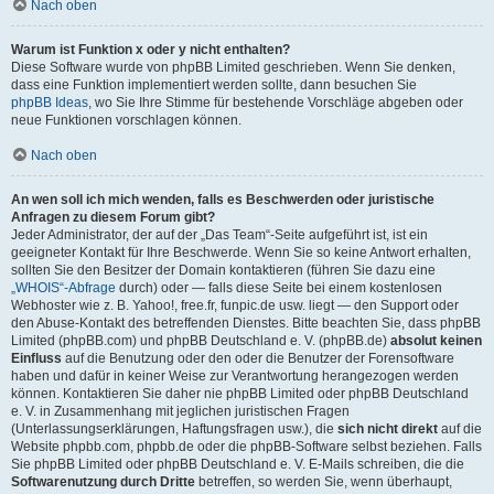
Nach oben
Warum ist Funktion x oder y nicht enthalten?
Diese Software wurde von phpBB Limited geschrieben. Wenn Sie denken,
dass eine Funktion implementiert werden sollte, dann besuchen Sie
phpBB Ideas
, wo Sie Ihre Stimme für bestehende Vorschläge abgeben oder
neue Funktionen vorschlagen können.
Nach oben
An wen soll ich mich wenden, falls es Beschwerden oder juristische
Anfragen zu diesem Forum gibt?
Jeder Administrator, der auf der „Das Team“-Seite aufgeführt ist, ist ein
geeigneter Kontakt für Ihre Beschwerde. Wenn Sie so keine Antwort erhalten,
sollten Sie den Besitzer der Domain kontaktieren (führen Sie dazu eine
„WHOIS“-Abfrage
durch) oder — falls diese Seite bei einem kostenlosen
Webhoster wie z. B. Yahoo!, free.fr, funpic.de usw. liegt — den Support oder
den Abuse-Kontakt des betreffenden Dienstes. Bitte beachten Sie, dass phpBB
Limited (phpBB.com) und phpBB Deutschland e. V. (phpBB.de)
absolut keinen
Einfluss
auf die Benutzung oder den oder die Benutzer der Forensoftware
haben und dafür in keiner Weise zur Verantwortung herangezogen werden
können. Kontaktieren Sie daher nie phpBB Limited oder phpBB Deutschland
e. V. in Zusammenhang mit jeglichen juristischen Fragen
(Unterlassungserklärungen, Haftungsfragen usw.), die
sich nicht direkt
auf die
Website phpbb.com, phpbb.de oder die phpBB-Software selbst beziehen. Falls
Sie phpBB Limited oder phpBB Deutschland e. V. E-Mails schreiben, die die
Softwarenutzung durch Dritte
betreffen, so werden Sie, wenn überhaupt,