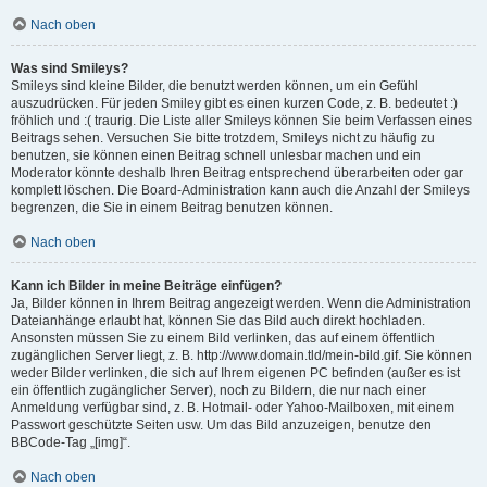
Nach oben
Was sind Smileys?
Smileys sind kleine Bilder, die benutzt werden können, um ein Gefühl
auszudrücken. Für jeden Smiley gibt es einen kurzen Code, z. B. bedeutet :)
fröhlich und :( traurig. Die Liste aller Smileys können Sie beim Verfassen eines
Beitrags sehen. Versuchen Sie bitte trotzdem, Smileys nicht zu häufig zu
benutzen, sie können einen Beitrag schnell unlesbar machen und ein
Moderator könnte deshalb Ihren Beitrag entsprechend überarbeiten oder gar
komplett löschen. Die Board-Administration kann auch die Anzahl der Smileys
begrenzen, die Sie in einem Beitrag benutzen können.
Nach oben
Kann ich Bilder in meine Beiträge einfügen?
Ja, Bilder können in Ihrem Beitrag angezeigt werden. Wenn die Administration
Dateianhänge erlaubt hat, können Sie das Bild auch direkt hochladen.
Ansonsten müssen Sie zu einem Bild verlinken, das auf einem öffentlich
zugänglichen Server liegt, z. B. http://www.domain.tld/mein-bild.gif. Sie können
weder Bilder verlinken, die sich auf Ihrem eigenen PC befinden (außer es ist
ein öffentlich zugänglicher Server), noch zu Bildern, die nur nach einer
Anmeldung verfügbar sind, z. B. Hotmail- oder Yahoo-Mailboxen, mit einem
Passwort geschützte Seiten usw. Um das Bild anzuzeigen, benutze den
BBCode-Tag „[img]“.
Nach oben