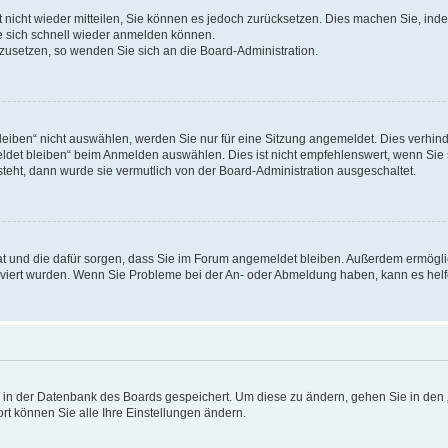
rt nicht wieder mitteilen, Sie können es jedoch zurücksetzen. Dies machen Sie, in
e sich schnell wieder anmelden können.
ckzusetzen, so wenden Sie sich an die Board-Administration.
ben“ nicht auswählen, werden Sie nur für eine Sitzung angemeldet. Dies verhinde
et bleiben“ beim Anmelden auswählen. Dies ist nicht empfehlenswert, wenn Sie s
steht, dann wurde sie vermutlich von der Board-Administration ausgeschaltet.
 hat und die dafür sorgen, dass Sie im Forum angemeldet bleiben. Außerdem ermögl
ktiviert wurden. Wenn Sie Probleme bei der An- oder Abmeldung haben, kann es hel
en in der Datenbank des Boards gespeichert. Um diese zu ändern, gehen Sie in den 
rt können Sie alle Ihre Einstellungen ändern.