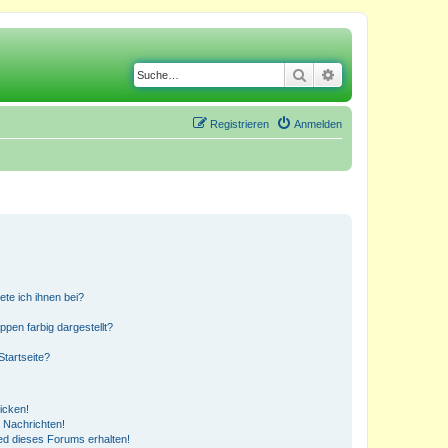
Suche
Erweiterte Suche
Registrieren
Anmelden
ete ich ihnen bei?
en farbig dargestellt?
tartseite?
icken!
 Nachrichten!
ed dieses Forums erhalten!