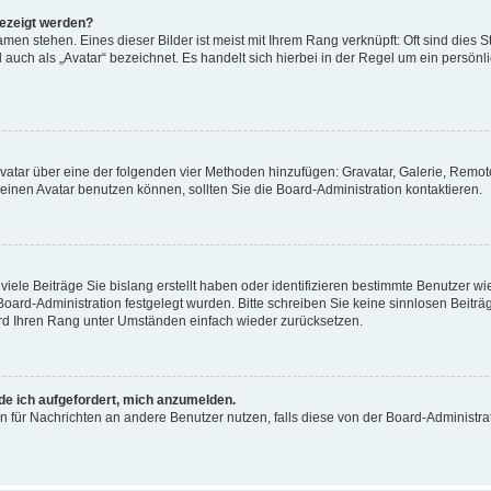
gezeigt werden?
men stehen. Eines dieser Bilder ist meist mit Ihrem Rang verknüpft: Oft sind dies S
auch als „Avatar“ bezeichnet. Es handelt sich hierbei in der Regel um ein persönl
 Avatar über eine der folgenden vier Methoden hinzufügen: Gravatar, Galerie, Rem
inen Avatar benutzen können, sollten Sie die Board-Administration kontaktieren.
iele Beiträge Sie bislang erstellt haben oder identifizieren bestimmte Benutzer
 Board-Administration festgelegt wurden. Bitte schreiben Sie keine sinnlosen Beit
wird Ihren Rang unter Umständen einfach wieder zurücksetzen.
rde ich aufgefordert, mich anzumelden.
ion für Nachrichten an andere Benutzer nutzen, falls diese von der Board-Administ