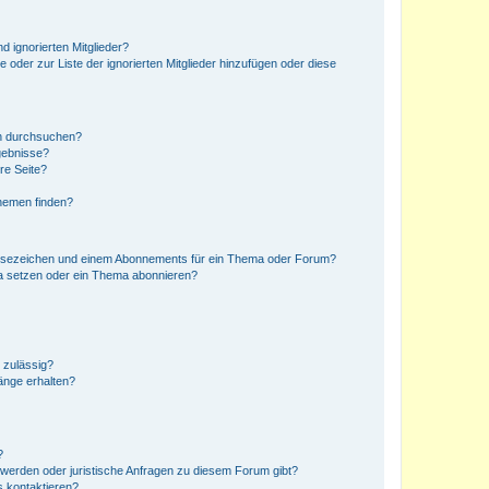
d ignorierten Mitglieder?
e oder zur Liste der ignorierten Mitglieder hinzufügen oder diese
en durchsuchen?
gebnisse?
re Seite?
hemen finden?
esezeichen und einem Abonnements für ein Thema oder Forum?
a setzen oder ein Thema abonnieren?
 zulässig?
hänge erhalten?
?
hwerden oder juristische Anfragen zu diesem Forum gibt?
s kontaktieren?