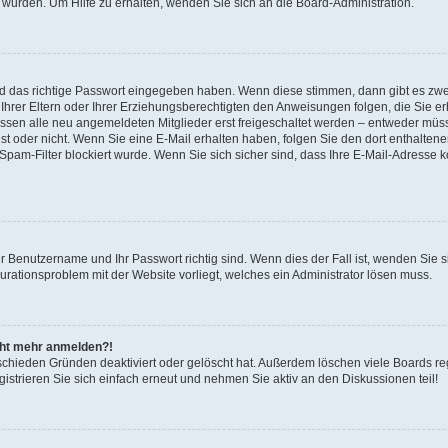
 wurden. Um Hilfe zu erhalten, wenden Sie sich an die Board-Administration.
nd das richtige Passwort eingegeben haben. Wenn diese stimmen, dann gibt es zw
Ihrer Eltern oder Ihrer Erziehungsberechtigten den Anweisungen folgen, die Sie erh
üssen alle neu angemeldeten Mitglieder erst freigeschaltet werden – entweder müsse
 ist oder nicht. Wenn Sie eine E-Mail erhalten haben, folgen Sie den dort enthalte
pam-Filter blockiert wurde. Wenn Sie sich sicher sind, dass Ihre E-Mail-Adresse 
hr Benutzername und Ihr Passwort richtig sind. Wenn dies der Fall ist, wenden Sie
gurationsproblem mit der Website vorliegt, welches ein Administrator lösen muss.
icht mehr anmelden?!
schieden Gründen deaktiviert oder gelöscht hat. Außerdem löschen viele Boards reg
strieren Sie sich einfach erneut und nehmen Sie aktiv an den Diskussionen teil!