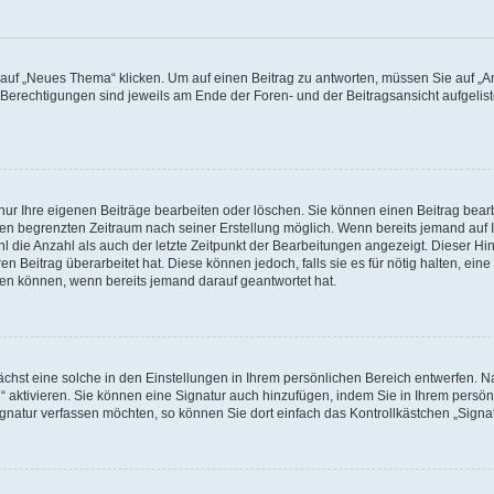
f „Neues Thema“ klicken. Um auf einen Beitrag zu antworten, müssen Sie auf „Ant
e Berechtigungen sind jeweils am Ende der Foren- und der Beitragsansicht aufgeliste
nur Ihre eigenen Beiträge bearbeiten oder löschen. Sie können einen Beitrag bear
nen begrenzten Zeitraum nach seiner Erstellung möglich. Wenn bereits jemand auf Ih
 die Anzahl als auch der letzte Zeitpunkt der Bearbeitungen angezeigt. Dieser Hi
 Beitrag überarbeitet hat. Diese können jedoch, falls sie es für nötig halten, eine 
hen können, wenn bereits jemand darauf geantwortet hat.
hst eine solche in den Einstellungen in Ihrem persönlichen Bereich entwerfen. Na
 aktivieren. Sie können eine Signatur auch hinzufügen, indem Sie in Ihrem persö
gnatur verfassen möchten, so können Sie dort einfach das Kontrollkästchen „Signa