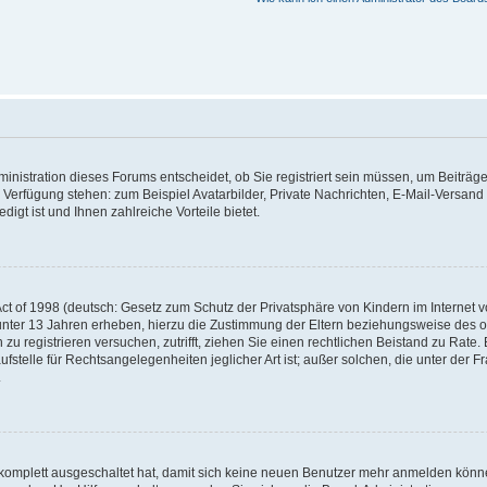
nistration dieses Forums entscheidet, ob Sie registriert sein müssen, um Beiträge z
ur Verfügung stehen: zum Beispiel Avatarbilder, Private Nachrichten, E-Mail-Versand
igt ist und Ihnen zahlreiche Vorteile bietet.
t of 1998 (deutsch: Gesetz zum Schutz der Privatsphäre von Kindern im Internet vo
unter 13 Jahren erheben, hierzu die Zustimmung der Eltern beziehungsweise des o
h zu registrieren versuchen, zutrifft, ziehen Sie einen rechtlichen Beistand zu Rat
stelle für Rechtsangelegenheiten jeglicher Art ist; außer solchen, die unter der 
.
 komplett ausgeschaltet hat, damit sich keine neuen Benutzer mehr anmelden könne