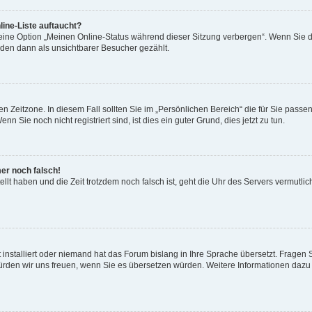
ine-Liste auftaucht?
 eine Option „Meinen Online-Status während dieser Sitzung verbergen“. Wenn Sie d
rden dann als unsichtbarer Besucher gezählt.
n Zeitzone. In diesem Fall sollten Sie im „Persönlichen Bereich“ die für Sie passend
 Sie noch nicht registriert sind, ist dies ein guter Grund, dies jetzt zu tun.
mer noch falsch!
ellt haben und die Zeit trotzdem noch falsch ist, geht die Uhr des Servers vermutlic
 installiert oder niemand hat das Forum bislang in Ihre Sprache übersetzt. Fragen 
t, würden wir uns freuen, wenn Sie es übersetzen würden. Weitere Informationen da