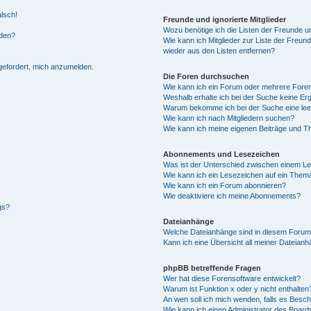
alsch!
Freunde und ignorierte Mitglieder
Wozu benötige ich die Listen der Freunde un
rden?
Wie kann ich Mitglieder zur Liste der Freund
wieder aus den Listen entfernen?
fgefordert, mich anzumelden.
Die Foren durchsuchen
Wie kann ich ein Forum oder mehrere For
Weshalb erhalte ich bei der Suche keine Er
Warum bekomme ich bei der Suche eine lee
Wie kann ich nach Mitgliedern suchen?
Wie kann ich meine eigenen Beiträge und T
Abonnements und Lesezeichen
Was ist der Unterschied zwischen einem L
Wie kann ich ein Lesezeichen auf ein Them
Wie kann ich ein Forum abonnieren?
Wie deaktiviere ich meine Abonnements?
gs?
Dateianhänge
Welche Dateianhänge sind in diesem Forum
Kann ich eine Übersicht all meiner Dateian
phpBB betreffende Fragen
Wer hat diese Forensoftware entwickelt?
Warum ist Funktion x oder y nicht enthalten
An wen soll ich mich wenden, falls es Besc
Wie kann ich einen Administrator des Board