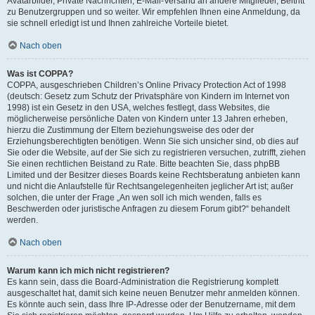
Avatarbilder, Private Nachrichten, E-Mail-Versand an andere Mitglieder, Beitritt
zu Benutzergruppen und so weiter. Wir empfehlen Ihnen eine Anmeldung, da
sie schnell erledigt ist und Ihnen zahlreiche Vorteile bietet.
Nach oben
Was ist COPPA?
COPPA, ausgeschrieben Children’s Online Privacy Protection Act of 1998
(deutsch: Gesetz zum Schutz der Privatsphäre von Kindern im Internet von
1998) ist ein Gesetz in den USA, welches festlegt, dass Websites, die
möglicherweise persönliche Daten von Kindern unter 13 Jahren erheben,
hierzu die Zustimmung der Eltern beziehungsweise des oder der
Erziehungsberechtigten benötigen. Wenn Sie sich unsicher sind, ob dies auf
Sie oder die Website, auf der Sie sich zu registrieren versuchen, zutrifft, ziehen
Sie einen rechtlichen Beistand zu Rate. Bitte beachten Sie, dass phpBB
Limited und der Besitzer dieses Boards keine Rechtsberatung anbieten kann
und nicht die Anlaufstelle für Rechtsangelegenheiten jeglicher Art ist; außer
solchen, die unter der Frage „An wen soll ich mich wenden, falls es
Beschwerden oder juristische Anfragen zu diesem Forum gibt?“ behandelt
werden.
Nach oben
Warum kann ich mich nicht registrieren?
Es kann sein, dass die Board-Administration die Registrierung komplett
ausgeschaltet hat, damit sich keine neuen Benutzer mehr anmelden können.
Es könnte auch sein, dass Ihre IP-Adresse oder der Benutzername, mit dem