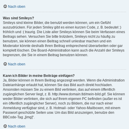
Nach oben
Was sind Smileys?
Smileys sind kleine Bilder, die benutzt werden können, um ein Gefühl
auszudrücken. Für jeden Smiley gibt es einen kurzen Code, z. B. bedeutet :)
fröhlich und :( traurig. Die Liste aller Smileys können Sie beim Verfassen eines
Beitrags sehen. Versuchen Sie bitte trotzdem, Smileys nicht zu häufig zu
benutzen, sie können einen Beitrag schnell unlesbar machen und ein
Moderator könnte deshalb Ihren Beitrag entsprechend überarbeiten oder gar
komplett löschen. Die Board-Administration kann auch die Anzahl der Smileys
begrenzen, die Sie in einem Beitrag benutzen können.
Nach oben
Kann ich Bilder in meine Beiträge einfügen?
Ja, Bilder können in Ihrem Beitrag angezeigt werden. Wenn die Administration
Dateianhänge erlaubt hat, können Sie das Bild auch direkt hochladen.
Ansonsten müssen Sie zu einem Bild verlinken, das auf einem öffentlich
zugänglichen Server liegt, z. B. http://www.domain.tld/mein-bild.gif. Sie können
weder Bilder verlinken, die sich auf Ihrem eigenen PC befinden (außer es ist
ein öffentlich zugänglicher Server), noch zu Bildern, die nur nach einer
Anmeldung verfügbar sind, z. B. Hotmail- oder Yahoo-Mailboxen, mit einem
Passwort geschützte Seiten usw. Um das Bild anzuzeigen, benutze den
BBCode-Tag „[img]“.
Nach oben