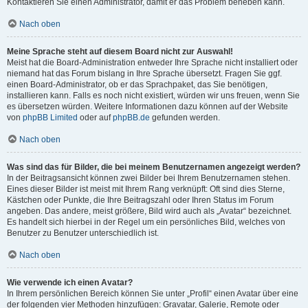
Kontaktieren Sie einen Administrator, damit er das Problem beheben kann.
Nach oben
Meine Sprache steht auf diesem Board nicht zur Auswahl!
Meist hat die Board-Administration entweder Ihre Sprache nicht installiert oder
niemand hat das Forum bislang in Ihre Sprache übersetzt. Fragen Sie ggf.
einen Board-Administrator, ob er das Sprachpaket, das Sie benötigen,
installieren kann. Falls es noch nicht existiert, würden wir uns freuen, wenn Sie
es übersetzen würden. Weitere Informationen dazu können auf der Website
von
phpBB Limited
oder auf
phpBB.de
gefunden werden.
Nach oben
Was sind das für Bilder, die bei meinem Benutzernamen angezeigt werden?
In der Beitragsansicht können zwei Bilder bei Ihrem Benutzernamen stehen.
Eines dieser Bilder ist meist mit Ihrem Rang verknüpft: Oft sind dies Sterne,
Kästchen oder Punkte, die Ihre Beitragszahl oder Ihren Status im Forum
angeben. Das andere, meist größere, Bild wird auch als „Avatar“ bezeichnet.
Es handelt sich hierbei in der Regel um ein persönliches Bild, welches von
Benutzer zu Benutzer unterschiedlich ist.
Nach oben
Wie verwende ich einen Avatar?
In Ihrem persönlichen Bereich können Sie unter „Profil“ einen Avatar über eine
der folgenden vier Methoden hinzufügen: Gravatar, Galerie, Remote oder