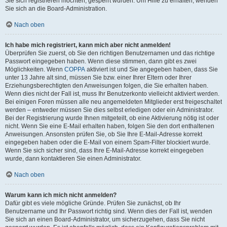
Sie sich registrieren möchten, gesperrt wurden. Um Hilfe zu erhalten, wenden
Sie sich an die Board-Administration.
Nach oben
Ich habe mich registriert, kann mich aber nicht anmelden!
Überprüfen Sie zuerst, ob Sie den richtigen Benutzernamen und das richtige
Passwort eingegeben haben. Wenn diese stimmen, dann gibt es zwei
Möglichkeiten. Wenn
COPPA
aktiviert ist und Sie angegeben haben, dass Sie
unter 13 Jahre alt sind, müssen Sie bzw. einer Ihrer Eltern oder Ihrer
Erziehungsberechtigten den Anweisungen folgen, die Sie erhalten haben.
Wenn dies nicht der Fall ist, muss Ihr Benutzerkonto vielleicht aktiviert werden.
Bei einigen Foren müssen alle neu angemeldeten Mitglieder erst freigeschaltet
werden – entweder müssen Sie dies selbst erledigen oder ein Administrator.
Bei der Registrierung wurde Ihnen mitgeteilt, ob eine Aktivierung nötig ist oder
nicht. Wenn Sie eine E-Mail erhalten haben, folgen Sie den dort enthaltenen
Anweisungen. Ansonsten prüfen Sie, ob Sie Ihre E-Mail-Adresse korrekt
eingegeben haben oder die E-Mail von einem Spam-Filter blockiert wurde.
Wenn Sie sich sicher sind, dass Ihre E-Mail-Adresse korrekt eingegeben
wurde, dann kontaktieren Sie einen Administrator.
Nach oben
Warum kann ich mich nicht anmelden?
Dafür gibt es viele mögliche Gründe. Prüfen Sie zunächst, ob Ihr
Benutzername und Ihr Passwort richtig sind. Wenn dies der Fall ist, wenden
Sie sich an einen Board-Administrator, um sicherzugehen, dass Sie nicht