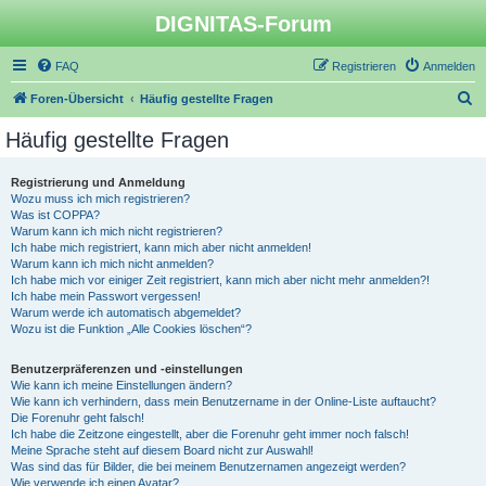
DIGNITAS-Forum
FAQ
Registrieren
Anmelden
S
Foren-Übersicht
Häufig gestellte Fragen
u
Häufig gestellte Fragen
c
h
Registrierung und Anmeldung
Wozu muss ich mich registrieren?
e
Was ist COPPA?
Warum kann ich mich nicht registrieren?
Ich habe mich registriert, kann mich aber nicht anmelden!
Warum kann ich mich nicht anmelden?
Ich habe mich vor einiger Zeit registriert, kann mich aber nicht mehr anmelden?!
Ich habe mein Passwort vergessen!
Warum werde ich automatisch abgemeldet?
Wozu ist die Funktion „Alle Cookies löschen“?
Benutzerpräferenzen und -einstellungen
Wie kann ich meine Einstellungen ändern?
Wie kann ich verhindern, dass mein Benutzername in der Online-Liste auftaucht?
Die Forenuhr geht falsch!
Ich habe die Zeitzone eingestellt, aber die Forenuhr geht immer noch falsch!
Meine Sprache steht auf diesem Board nicht zur Auswahl!
Was sind das für Bilder, die bei meinem Benutzernamen angezeigt werden?
Wie verwende ich einen Avatar?