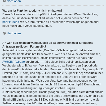
Nach oben
Warum ist Funktion x oder y nicht enthalten?
Diese Software wurde von phpBB Limited geschrieben. Wenn Sie denken,
dass eine Funktion implementiert werden sollte, dann besuchen Sie
phpBB Ideas
, wo Sie Ihre Stimme für bestehende Vorschläge abgeben oder
neue Funktionen vorschlagen können.
Nach oben
An wen soll ich mich wenden, falls es Beschwerden oder juristische
Anfragen zu diesem Forum gibt?
Jeder Administrator, der auf der „Das Team“-Seite aufgeführt ist, ist ein
geeigneter Kontakt für Ihre Beschwerde. Wenn Sie so keine Antwort erhalten,
sollten Sie den Besitzer der Domain kontaktieren (führen Sie dazu eine
„WHOIS“-Abfrage
durch) oder — falls diese Seite bei einem kostenlosen
Webhoster wie z. B. Yahoo!, free.fr, funpic.de usw. liegt — den Support oder
den Abuse-Kontakt des betreffenden Dienstes. Bitte beachten Sie, dass phpBB
Limited (phpBB.com) und phpBB Deutschland e. V. (phpBB.de)
absolut keinen
Einfluss
auf die Benutzung oder den oder die Benutzer der Forensoftware
haben und dafür in keiner Weise zur Verantwortung herangezogen werden
können. Kontaktieren Sie daher nie phpBB Limited oder phpBB Deutschland
e. V. in Zusammenhang mit jeglichen juristischen Fragen
(Unterlassungserklärungen, Haftungsfragen usw.), die
sich nicht direkt
auf die
Website phpbb.com, phpbb.de oder die phpBB-Software selbst beziehen. Falls
Sie phpBB Limited oder phpBB Deutschland e. V. E-Mails schreiben, die die
Softwarenutzung durch Dritte
betreffen, so werden Sie, wenn überhaupt,